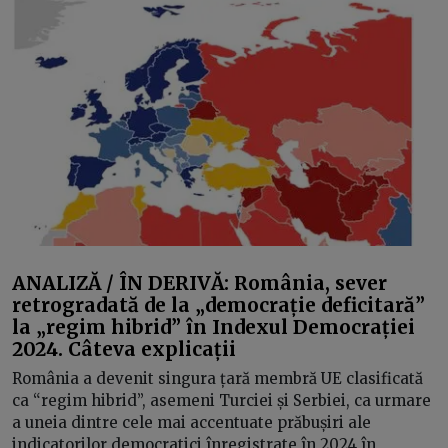
ANALIZĂ / ÎN DERIVĂ: România, sever
retrogradată de la „democrație deficitară”
la „regim hibrid” în Indexul Democrației
2024. Câteva explicații
România a devenit singura țară membră UE clasificată
ca “regim hibrid”, asemeni Turciei și Serbiei, ca urmare
a uneia dintre cele mai accentuate prăbușiri ale
indicatorilor democratici înregistrate în 2024 în