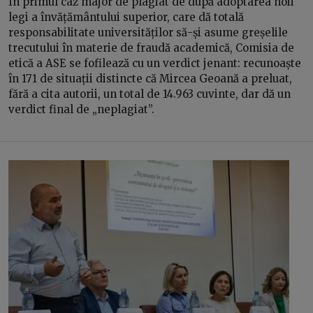
În primul caz major de plagiat de după adoptarea noii
legi a învățământului superior, care dă totală
responsabilitate universităților să-și asume greșelile
trecutului în materie de fraudă academică, Comisia de
etică a ASE se fofilează cu un verdict jenant: recunoaște
în 171 de situații distincte că Mircea Geoană a preluat,
fără a cita autorii, un total de 14.963 cuvinte, dar dă un
verdict final de „neplagiat”.