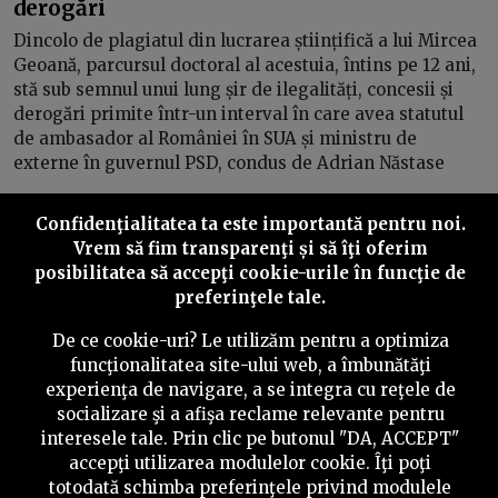
derogări
Dincolo de plagiatul din lucrarea științifică a lui Mircea
Geoană, parcursul doctoral al acestuia, întins pe 12 ani,
stă sub semnul unui lung șir de ilegalități, concesii și
derogări primite într-un interval în care avea statutul
de ambasador al României în SUA și ministru de
externe în guvernul PSD, condus de Adrian Năstase
Confidenţialitatea ta este importantă pentru noi.
Vrem să fim transparenţi și să îţi oferim
posibilitatea să accepţi cookie-urile în funcţie de
Inapoi
Inainte
preferinţele tale.
De ce cookie-uri? Le utilizăm pentru a optimiza
funcţionalitatea site-ului web, a îmbunătăţi
experienţa de navigare, a se integra cu reţele de
©
2026
PressOne.ro
socializare şi a afişa reclame relevante pentru
interesele tale. Prin clic pe butonul "DA, ACCEPT"
RSS
Newslettere
Despre noi
Politica editorială
accepţi utilizarea modulelor cookie. Îţi poţi
totodată schimba preferinţele privind modulele
Politica de verificare a conținutului
Contact