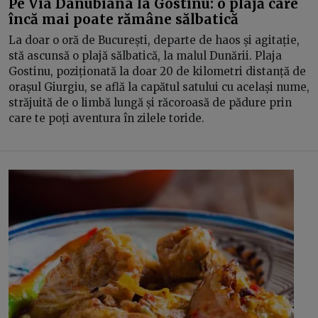
Pe Via Danubiana la Gostinu: o plajă care
încă mai poate rămâne sălbatică
La doar o oră de București, departe de haos și agitație,
stă ascunsă o plajă sălbatică, la malul Dunării. Plaja
Gostinu, poziționată la doar 20 de kilometri distanță de
orașul Giurgiu, se află la capătul satului cu același nume,
străjuită de o limbă lungă și răcoroasă de pădure prin
care te poți aventura în zilele toride.