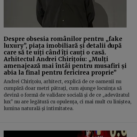
Despre obsesia românilor pentru „fake
luxury”, piața imobiliară și detalii după
care să te uiți când îți cauți o casă.
Arhitectul Andrei Chirițoiu: „Mulți
amenajează mai întâi pentru musafiri și
abia la final pentru fericirea proprie”
Andrei Chirițoiu, arhitect, explică de ce oamenii nu
cumpără doar metri pătrați, cum ajunge locuința să
devină o formă de validare socială și de ce „adevăratul
lux” nu are legătură cu opulența, ci mai mult cu liniștea,
lumina naturală și intimitatea.