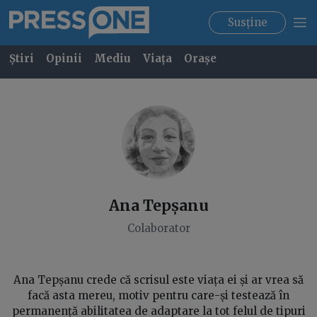
Susține
Știri
Opinii
Mediu
Viața
Orașe
Ana
Tepșanu
Colaborator
Ana Tepșanu crede că scrisul este viața ei și ar vrea să
facă asta mereu, motiv pentru care-și testează în
permanență abilitatea de adaptare la tot felul de tipuri