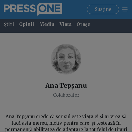
Susține
Știri
Opinii
Mediu
Viața
Orașe
Ana
Tepșanu
Colaborator
Ana Tepșanu crede că scrisul este viața ei și ar vrea să
facă asta mereu, motiv pentru care-și testează în
permanență abilitatea de adaptare la tot felul de tipuri