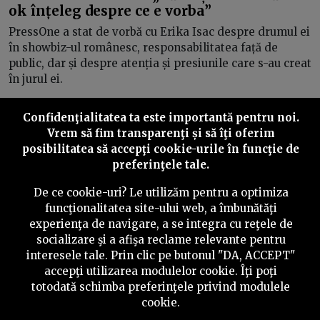
ok înțeleg despre ce e vorba”
PressOne a stat de vorbă cu Erika Isac despre drumul ei
în showbiz-ul românesc, responsabilitatea față de
public, dar și despre atenția și presiunile care s-au creat
în jurul ei.
Confidenţialitatea ta este importantă pentru noi.
Vrem să fim transparenţi și să îţi oferim
posibilitatea să accepţi cookie-urile în funcţie de
Inapoi
Inainte
preferinţele tale.
De ce cookie-uri? Le utilizăm pentru a optimiza
funcţionalitatea site-ului web, a îmbunătăţi
experienţa de navigare, a se integra cu reţele de
©
2026
PressOne.ro
socializare şi a afişa reclame relevante pentru
interesele tale. Prin clic pe butonul "DA, ACCEPT"
RSS
Newslettere
Despre noi
Politica editorială
accepţi utilizarea modulelor cookie. Îţi poţi
totodată schimba preferinţele privind modulele
Politica de verificare a conținutului
Contact
cookie.