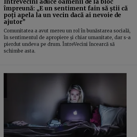
ÎntreVecini aduce oamenii de la bloc
împreună: „E un sentiment fain să știi că
poți apela la un vecin dacă ai nevoie de
ajutor”
Comunitatea a avut mereu un rol în bunăstarea socială,
în sentimentul de apropiere și chiar umanitate, dar s-a
pierdut undeva pe drum. ÎntreVecini încearcă să
schimbe asta.