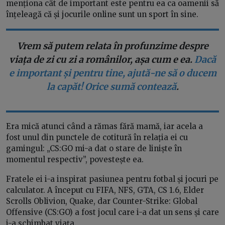
menționa cât de important este pentru ea ca oamenii să
înțeleagă că și jocurile online sunt un sport în sine.
Vrem să putem relata în profunzime despre
viața de zi cu zi a românilor, așa cum e ea.
Dacă
e important și pentru tine, ajută-ne să o ducem
la capăt! Orice sumă contează
.
Era mică atunci când a rămas fără mamă, iar acela a
fost unul din punctele de cotitură în relația ei cu
gamingul: „CS:GO mi-a dat o stare de liniște în
momentul respectiv”, povestește ea.
Fratele ei i-a inspirat pasiunea pentru fotbal și jocuri pe
calculator. A început cu FIFA, NFS, GTA, CS 1.6, Elder
Scrolls Oblivion, Quake, dar Counter-Strike: Global
Offensive (CS:GO) a fost jocul care i-a dat un sens și care
i-a schimbat viața.