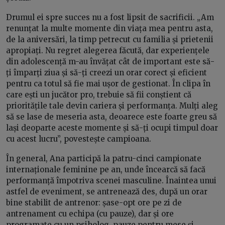
Drumul ei spre succes nu a fost lipsit de sacrificii. „Am
renunțat la multe momente din viața mea pentru asta,
de la aniversări, la timp petrecut cu familia și prietenii
apropiați. Nu regret alegerea făcută, dar experiențele
din adolescență m-au învățat cât de important este să-
ți împarți ziua și să-ți creezi un orar corect și eficient
pentru ca totul să fie mai ușor de gestionat. În clipa în
care ești un jucător pro, trebuie să fii conștient că
prioritățile tale devin cariera și performanța. Mulți aleg
să se lase de meseria asta, deoarece este foarte greu să
lași deoparte aceste momente și să-ți ocupi timpul doar
cu acest lucru”, povestește campioana.
În general, Ana participă la patru-cinci campionate
internaționale feminine pe an, unde încearcă să facă
performanță împotriva scenei masculine. Înaintea unui
astfel de eveniment, se antrenează des, după un orar
bine stabilit de antrenor: șase-opt ore pe zi de
antrenament cu echipa (cu pauze), dar și ore
programate cu un psiholog, pauze pentru mese și