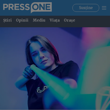
Susține
Știri
Opinii
Mediu
Viața
Orașe