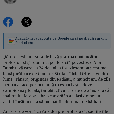
Adaugă-ne la favorite pe Google ca să nu dispărem din
feed-ul tău
„Mintea este unealta de bază și arma unui jucător
profesionist și totul începe de aici”, povestește Ana
Dumbravă care, la 24 de ani, a fost desemnată cea mai
bună jucătoare de Counter-Strike: Global Offensive din
lume. Tânăra, originară din Rădăuți, a muncit ani de zile
pentru a face performanță în esports și a deveni
campioană globală, iar obiectivul ei este de a inspira cât
mai multe fete să aibă o carieră în același domeniu,
astfel încât acesta să nu mai fie dominat de bărbați.
Am stat de vorbă cu Ana despre profesia ei, sacrificiile