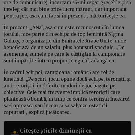
ore de comunicare), încercam să-mi repar greșelile și să
înțeleg cât mai bine orice lucru mărunt, dar important
pentru joc, așa cum fac și în prezent”, mărturisește ea.
În prezent, „ANa”, așa cum este recunoscută în lumea
jocului, face parte din echipa de top feminină Nigma
Galaxy, o organizație din Emiratele Arabe Unite, unde
beneficiază de un salariu, plus bonusuri speciale. „De
asemenea, sumele pe care le câștigăm la campionate
sunt împărțite într-o proporție egală”, adaugă ea.
În cadrul echipei, campioana româncă are rol de
lunetistă. „Pe scurt, jocul opune două echipe, teroriștii și
anti-teroriștii, în diferite moduri de joc bazate pe
obiective. Cele mai frecvente implică teroriștii care
plantează o bombă, în timp ce contra-teroriștii încearcă
să-i oprească sau încearcă să salveze ostaticii
capturați”, explică jucătoarea.
Citește știrile dimineții cu