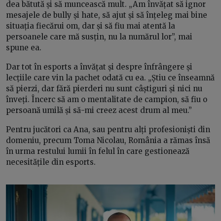
dea bătută și să muncească mult. „Am învățat să ignor
mesajele de bully și hate, să ajut și să înțeleg mai bine
situația fiecărui om, dar și să fiu mai atentă la
persoanele care mă susțin, nu la numărul lor”, mai
spune ea.
Dar tot în esports a învățat și despre înfrângere și
lecțiile care vin la pachet odată cu ea. „Știu ce înseamnă
să pierzi, dar fără pierderi nu sunt câștiguri și nici nu
înveți. Încerc să am o mentalitate de campion, să fiu o
persoană umilă și să-mi creez acest drum al meu.”
Pentru jucători ca Ana, sau pentru alți profesioniști din
domeniu, precum Toma Nicolau, România a rămas însă
în urma restului lumii în felul în care gestionează
necesitățile din esports.