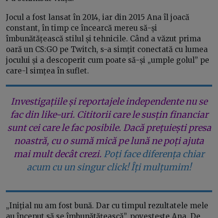
Jocul a fost lansat în 2014, iar din 2015 Ana îl joacă
constant, în timp ce încearcă mereu să-și
îmbunătățească stilul și tehnicile. Când a văzut prima
oară un CS:GO pe Twitch, s-a simțit conectată cu lumea
jocului și a descoperit cum poate să-și „umple golul” pe
care-l simțea în suflet.
Investigațiile și reportajele independente nu se
fac din like-uri. Cititorii care le susțin financiar
sunt cei care le fac posibile. Dacă prețuiești presa
noastră, cu o sumă mică pe lună ne poți ajuta
mai mult decât crezi.
Poți face diferența chiar
acum cu un singur click! Îți mulțumim!
„Inițial nu am fost bună. Dar cu timpul rezultatele mele
au început să se îmbunătățească”, povestește Ana. De