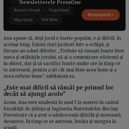
Newsletterele PressOne
Revista Presei
Viața bună
Descoperă
Migrapop
Mai Bine
Ana spune că, deși jocul e foarte popular, e și dificil, în
același timp. Există cinci jucători într-o echipă, și
fiecare au roluri diferite. „Trebuie să cunoști foarte bine
meta și utilitățile jocului, să ai o comunicare eficientă și
la obiect, dar și să sacrifici foarte multe ore în timp ce
te antrenezi, pentru a ști cât mai bine acea lume și a
avea reflexe bune”, subliniază ea.
„Este mai dificil să rămâi pe primul loc
decât să ajungi acolo”
Acum, Ana este studentă în anul I la master în cadrul
Facultății de Ştiinţa şi Ingineria Materialelor din Iași.
Povestește că a avut o adolescență dificilă și stresantă,
deoarece, în timp ce se antrena, învăța și mergea la
școală.