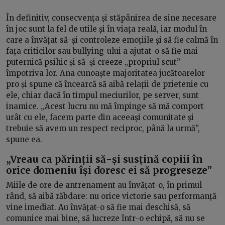
În definitiv, consecvența și stăpânirea de sine necesare
în joc sunt la fel de utile și în viața reală, iar modul în
care a învățat să-și controleze emoțiile și să fie calmă în
fața criticilor sau bullying-ului a ajutat-o să fie mai
puternică psihic și să-și creeze „propriul scut”
împotriva lor. Ana cunoaște majoritatea jucătoarelor
pro și spune că încearcă să aibă relații de prietenie cu
ele, chiar dacă în timpul meciurilor, pe server, sunt
inamice. „Acest lucru nu mă împinge să mă comport
urât cu ele, facem parte din aceeași comunitate și
trebuie să avem un respect reciproc, până la urmă”,
spune ea.
„Vreau ca părinții să-și susțină copiii în
orice domeniu își doresc ei să progreseze”
Miile de ore de antrenament au învățat-o, în primul
rând, să aibă răbdare: nu orice victorie sau performanță
vine imediat. Au învățat-o să fie mai deschisă, să
comunice mai bine, să lucreze într-o echipă, să nu se