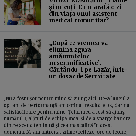
VIDEO. Măsurători, mame
și micuți. Cum arată o zi
din viața unui asistent
medical comunitar?
„După ce vremea va
elimina zgura
amănuntelor
nesemnificative”.
Căutându-l pe Lazăr, într-
un dosar de Securitate
„Nu a fost ușor pentru mine să ajung aici. De-a lungul a
opt ani de performanță am obținut rezultate ok, dar nu
satisfăcătoare pentru mine. Țelul meu a fost să ajung
numărul 1, alături de echipa mea, și de a sparge bariera
dintre scena feminină și cea masculină în acest
domeniu. M-am antrenat zilnic (reflexe, ore de teorie,