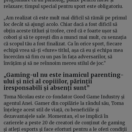
relaxare; timpul special pentru sport este obligatoriu.
„Am realizat că este mult mai dificil să rămâi pe primul
loc decât să ajungi acolo. Chiar dacă a fost dificil să
obțin aceste titluri și trofee, cred că e foarte ușor să
cobori și să te oprești din a munci mai mult, cu senzația
că scopul tău a fost finalizat. Ca în orice sport, fiecare
echipă vrea să-ți «fure» titlul, așa că eu și echipa mea
încercăm să fim cu un pas în fața adversarilor, să
învățăm și să ne reînnoim mereu stilul de joc.”
„Gaming-ul nu este inamicul parenting-
ului și nici al copiiilor, părinții
iresponsabili și absenți sunt”
Toma Nicolau este co-fondator Good Game Industry și
agentul Anei. Gamer din copilărie la rândul său, Toma
înțelege acest stil de viață, cu beneficiile și
dezavantajele sale. Momentan, el se implică în
carierele a peste 20 de creatori de conținut de gaming
și atleți esports și face eforturi pentru a le oferi condiții