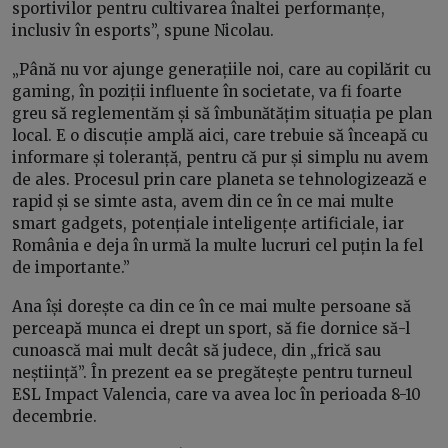
sportivilor pentru cultivarea înaltei performanțe,
inclusiv în esports”, spune Nicolau.
„Până nu vor ajunge generațiile noi, care au copilărit cu
gaming, în poziții influente în societate, va fi foarte
greu să reglementăm și să îmbunătățim situația pe plan
local. E o discuție amplă aici, care trebuie să înceapă cu
informare și toleranță, pentru că pur și simplu nu avem
de ales. Procesul prin care planeta se tehnologizează e
rapid și se simte asta, avem din ce în ce mai multe
smart gadgets, potențiale inteligențe artificiale, iar
România e deja în urmă la multe lucruri cel puțin la fel
de importante.”
Ana își dorește ca din ce în ce mai multe persoane să
perceapă munca ei drept un sport, să fie dornice să-l
cunoască mai mult decât să judece, din „frică sau
neștiință”. În prezent ea se pregătește pentru turneul
ESL Impact Valencia, care va avea loc în perioada 8-10
decembrie.