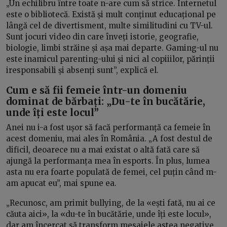
„Un echilibru între toate n-are cum să strice. Internetul
este o bibliotecă. Există și mult conținut educațional pe
lângă cel de divertisment, multe similitudini cu TV-ul.
Sunt jocuri video din care înveți istorie, geografie,
biologie, limbi străine și așa mai departe. Gaming-ul nu
este inamicul parenting-ului și nici al copiiilor, părinții
iresponsabili și absenți sunt”, explică el.
Cum e să fii femeie într-un domeniu
dominat de bărbați: „Du-te în bucătărie,
unde îți este locul”
Anei nu i-a fost ușor să facă performanță ca femeie în
acest domeniu, mai ales în România. „A fost destul de
dificil, deoarece nu a mai existat o altă fată care să
ajungă la performanța mea în esports. În plus, lumea
asta nu era foarte populată de femei, cel puțin când m-
am apucat eu”, mai spune ea.
„Recunosc, am primit bullying, de la «ești fată, nu ai ce
căuta aici», la «du-te în bucătărie, unde îți este locul»,
dar am încercat să transform mesajele astea negative