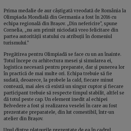
Prima medalie de aur câștigată vreodată de România la
Olimpiada Mondială din Germania a fost în 2016 cu
echipa regională din Brașov. „Din nefericire”, spune
Cornelia, „nu am primit niciodată vreo felicitare din
partea autorității statului cu atribuții în domeniul
turismului.”
Pregătirea pentru Olimpiadă se face cu un an înainte.
Totul începe cu arhitectura mesei și simularea ei,
logistica necesară pentru preparate, dar și punerea lor
în practică de mai multe ori. Echipa trebuie să fie
sudată, deoarece, la probele la cald, fiecare minut
contează, mai ales că există un singur cuptor și fiecare
participant trebuie să respecte timpul stabilit, altfel se
dă totul peste cap. Un element inedit al echipei
Belvedere a fost și realizarea veselei în care au fost
prezentate preparatele, din lut comestibil, într-un
atelier din Brașov.
Unul dintre platourile prezentate de ea în cadrul