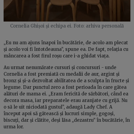
Cornelia Ghișoi și echipa ei. Foto: arhiva personală
„Eu nu am ajuns înapoi în bucătărie, de acolo am plecat
și acolo voi fi întotdeauna”, spune ea. De fapt, relația cu
mâncarea a fost firul roșu care i-a ghidat viața.
Au urmat nenumărate cursuri și concursuri - unde
Cornelia a fost premiată cu medalii de aur, argint și
bronz și și-a dezvoltat abilitatea de a sculpta în fructe și
legume. Dar punctul zero a fost perioada în care gătea
alături de mama ei. „Eram fericită de sărbători, când ea
decora masa, iar preparatele erau aranjate cu grijă. Nu
o să le uit niciodată gustul”, adaugă Lady Chef. A
început apoi să gătească și lucruri simple, gogoși,
biscuți, dar și clătite, deși lăsa „dezastru” în bucătărie, în
urma lor.