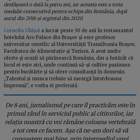
desfășoară o dată la patru ani, iar aceasta este a treia
medalie consecutivă pentru echipa din România, după
aurul din 2016 și argintul din 2020.
Cornelia Ghișoi
a lucrat peste 30 de ani în restaurantul
hotelului Aro Palace din Brașov și este profesor
universitar onorific al Universității Transilvania Brașov,
Facultatea de Alimentație și Turism. A avut multe
oferte și ocazii să părăsească România, dar a hotărât că
locul ei este aici, unde continuă să-și cultive pasiunea
pentru bucătărie și să ofere consultanță în domeniu.
„Talentul și munca trebuie să meargă întotdeauna
împreună”, e vorba ei preferată.
De 8 ani, jurnalismul pe care îl practicăm este în
primul rând în serviciul public al cititorilor, iar
relația noastră cu voi rămâne coloana vertebrală
a tot ceea ce facem. Așa că ne-am dori să vă
cunoaștem mai bine, prin intermediul unui