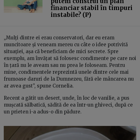
putem construi un plan
financiar stabil în timpuri
instabile? (P)
„Mulți dintre ei erau conservatori, dar eu eram
muncitoare și veneam mereu cu câte o idee potrivită
situației, așa că beneficiam de mici secrete. Spre
exemplu, am învățat să folosesc condimente pe care noi
în țară nu le aveam sau nu prea le foloseam. Pentru
mine, condimentele reprezintă unele dintre cele mai
frumoase daruri de la Dumnezeu, fără ele mâncarea nu
ar avea gust”, spune Cornelia.
Recent a gătit un desert, unde, în loc de vanilie, a pus
mușcată sălbatică, sădită de ea într-un ghiveci, după ce
un prieten i-a adus-o din pădure.