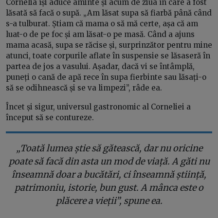
Cornelia își aduce aminte și acum de ziua în care a fost
lăsată să facă o supă. „Am lăsat supa să fiarbă până când
s-a tulburat. Știam că mama o să mă certe, așa că am
luat-o de pe foc și am lăsat-o pe masă. Când a ajuns
mama acasă, supa se răcise și, surprinzător pentru mine
atunci, toate corpurile aflate în suspensie se lăsaseră în
partea de jos a vasului. Așadar, dacă vi se întâmplă,
puneți o cană de apă rece în supa fierbinte sau lăsați-o
să se odihnească și se va limpezi”, râde ea.
Încet și sigur, universul gastronomic al Corneliei a
început să se contureze.
„Toată lumea știe să gătească, dar nu oricine
poate să facă din asta un mod de viață. A găti nu
înseamnă doar a bucătări, ci înseamnă știință,
patrimoniu, istorie, bun gust. A mânca este o
plăcere a vieții”, spune ea.