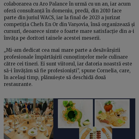
colaborarea cu Aro Palance în urmă cu un an, iar acum
oferă consultanță în domeniu, predă, din 2010 face
parte din juriul WACS, iar la final de 2023 a jurizat
competiția Chefs En Or din Varșovia, însă organizează și
cursuri, deoarece simte o foarte mare satisfacție din a-i
învăța pe doritori tainele acestei meserii.
„Mi-am dedicat cea mai mare parte a desăvârșirii
profesionale împărtășirii cunoștințelor mele culinare
către cei tineri. Ei sunt viitorul, iar datoria noastră este
să-i învățăm să fie profesioniști”, spune Cornelia, care,
în același timp, plănuiește să deschidă două
restaurante.