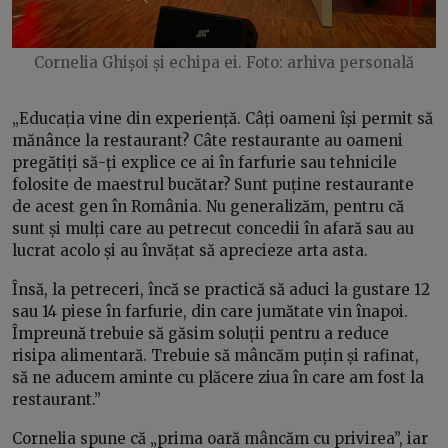
Cornelia Ghișoi și echipa ei. Foto: arhiva personală
„Educația vine din experiență. Câți oameni își permit să
mănânce la restaurant? Câte restaurante au oameni
pregătiți să-ți explice ce ai în farfurie sau tehnicile
folosite de maestrul bucătar? Sunt puține restaurante
de acest gen în România. Nu generalizăm, pentru că
sunt și mulți care au petrecut concedii în afară sau au
lucrat acolo și au învățat să aprecieze arta asta.
Însă, la petreceri, încă se practică să aduci la gustare 12
sau 14 piese în farfurie, din care jumătate vin înapoi.
Împreună trebuie să găsim soluții pentru a reduce
risipa alimentară. Trebuie să mâncăm puțin și rafinat,
să ne aducem aminte cu plăcere ziua în care am fost la
restaurant.”
Cornelia spune că „prima oară mâncăm cu privirea”, iar