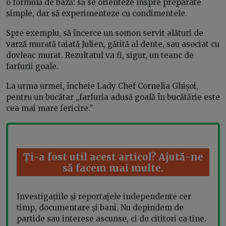
o formulă de bază: să se orienteze înspre preparate
simple, dar să experimenteze cu condimentele.
Spre exemplu, să încerce un somon servit alături de
varză murată taiată Julien, gătită al dente, sau asociat cu
dovleac murat. Rezultatul va fi, sigur, un teanc de
farfurii goale.
La urma urmei, încheie Lady Chef Cornelia Ghișoi,
pentru un bucătar „farfuria adusă goală în bucătărie este
cea mai mare fericire.”
Ți-a fost util acest articol? Ajută-ne
să facem mai multe.
Investigațiile și reportajele independente cer
timp, documentare și bani. Nu depindem de
partide sau interese ascunse, ci de cititori ca tine.