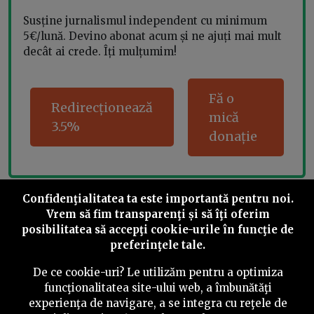
Susține jurnalismul independent cu minimum
5€/lună. Devino abonat acum și ne ajuți mai mult
decât ai crede. Îți mulțumim!
Fă o
Redirecționează
mică
3.5%
donație
Confidenţialitatea ta este importantă pentru noi.
Share this
Vrem să fim transparenţi și să îţi oferim
posibilitatea să accepţi cookie-urile în funcţie de
preferinţele tale.
De ce cookie-uri? Le utilizăm pentru a optimiza
funcţionalitatea site-ului web, a îmbunătăţi
©
2026
PressOne.ro
experienţa de navigare, a se integra cu reţele de