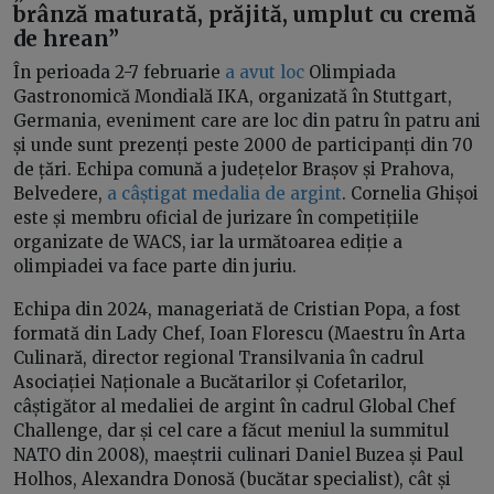
brânză maturată, prăjită, umplut cu cremă
de hrean
”
În perioada 2-7 februarie
a avut loc
Olimpiada
Gastronomică Mondială IKA, organizată în Stuttgart,
Germania, eveniment care are loc din patru în patru ani
și unde sunt prezenți peste 2000 de participanți din 70
de țări. Echipa comună a județelor Brașov și Prahova,
Belvedere,
a câștigat medalia de argint
. Cornelia Ghișoi
este și membru oficial de jurizare în competițiile
organizate de WACS, iar la următoarea ediție a
olimpiadei va face parte din juriu.
Echipa din 2024, manageriată de Cristian Popa, a fost
formată din Lady Chef, Ioan Florescu (Maestru în Arta
Culinară, director regional Transilvania în cadrul
Asociației Naționale a Bucătarilor și Cofetarilor,
câștigător al medaliei de argint în cadrul Global Chef
Challenge, dar și cel care a făcut meniul la summitul
NATO din 2008), maeștrii culinari Daniel Buzea și Paul
Holhos, Alexandra Donosă (bucătar specialist), cât și