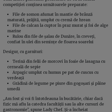
competiției conținea următoarele preparate:
File de somon afumat în mantie de brânză
maturată, prăjită, umplut cu cremă de hrean
File de calcan la cuptor în praz murat și foi de alge
marine
Rulou din file de șalau de Dunăre, în creveți,
confiat în ulei din semințe de floarea soarelui
Desigur, cu garnituri:
Terină din felii de morcovi în foaie de lasagna cu
cerneală de sepie
Arpagic umplut cu humus pe pat de cuscus cu
verdeață
Grădină de legume pe piure din gogoșari și pâine
umedă
„Am fost și voi fi întotdeauna în bucătărie, chiar dacă
fizic mă aflu la catedra facultății sau la alte cursuri de
gastronomie”, spune Lady Chef. Și-a încheiat