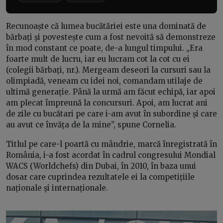
Recunoaște că lumea bucătăriei este una dominată de
bărbați și povestește cum a fost nevoită să demonstreze
în mod constant ce poate, de-a lungul timpului. „Era
foarte mult de lucru, iar eu lucram cot la cot cu ei
(colegii bărbați, nr.). Mergeam deseori la cursuri sau la
olimpiadă, veneam cu idei noi, comandam utilaje de
ultimă generație. Până la urmă am făcut echipă, iar apoi
am plecat împreună la concursuri. Apoi, am lucrat ani
de zile cu bucătari pe care i-am avut în subordine și care
au avut ce învăța de la mine”, spune Cornelia.
Titlul pe care-l poartă cu mândrie, marcă înregistrată în
România, i-a fost acordat în cadrul congresului Mondial
WACS (Worldchefs) din Dubai, în 2010, în baza unui
dosar care cuprindea rezultatele ei la competițiile
naționale și internaționale.