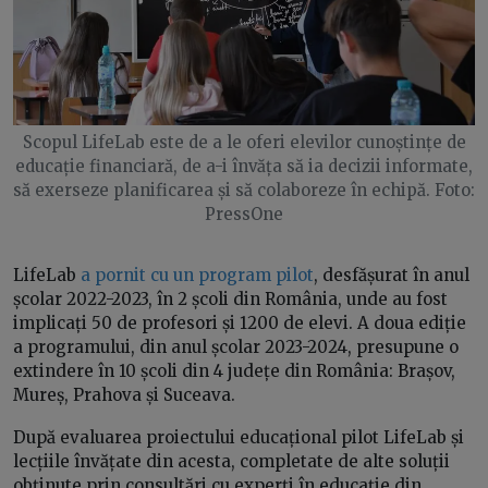
Scopul LifeLab este de a le oferi elevilor cunoștințe de
educație financiară, de a-i învăța să ia decizii informate,
să exerseze planificarea și să colaboreze în echipă. Foto:
PressOne
LifeLab
a pornit cu un program pilot
, desfășurat în anul
școlar 2022-2023, în 2 școli din România, unde au fost
implicați 50 de profesori și 1200 de elevi. A doua ediție
a programului, din anul școlar 2023-2024, presupune o
extindere în 10 școli din 4 județe din România: Brașov,
Mureș, Prahova și Suceava.
După evaluarea proiectului educațional pilot LifeLab și
lecțiile învățate din acesta, completate de alte soluții
obținute prin consultări cu experți în educație din