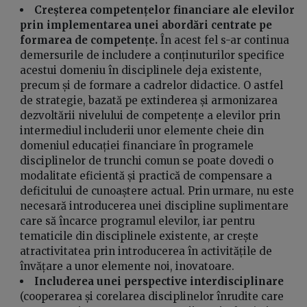
Creșterea competențelor financiare ale elevilor
prin implementarea unei abordări centrate pe
formarea de competențe.
În acest fel s-ar continua
demersurile de includere a conținuturilor specifice
acestui domeniu în disciplinele deja existente,
precum și de formare a cadrelor didactice. O astfel
de strategie, bazată pe extinderea și armonizarea
dezvoltării nivelului de competențe a elevilor prin
intermediul includerii unor elemente cheie din
domeniul educației financiare în programele
disciplinelor de trunchi comun se poate dovedi o
modalitate eficientă și practică de compensare a
deficitului de cunoaștere actual. Prin urmare, nu este
necesară introducerea unei discipline suplimentare
care să încarce programul elevilor, iar pentru
tematicile din disciplinele existente, ar crește
atractivitatea prin introducerea în activitățile de
învățare a unor elemente noi, inovatoare.
Includerea unei perspective interdisciplinare
(cooperarea și corelarea disciplinelor înrudite care