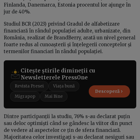
Finlanda, Danemarca, Estonia procentul lor ajunge în
jur de 40%.
Studiul BCR (2023) privind Gradul de alfabetizare
financiară în rândul populației adulte, urbanizate, din
România, realizat de BrandBerry, arată un nivel general
foarte redus al cunoașterii și înțelegerii conceptelor și
termenilor financiari în rândul populației.
Citește știrile dimineții cu
Newsletterele PressOne
Revista Presei
Viața bună
Descoperă
Migrapop
Mai Bine
Dintre participanții la studiu, 76% s-au declarat puțin
sau deloc optimiști când se gândesc la viitor din punct
de vedere al aspectelor ce țin de sfera financiară.
Majoritatea celor investigați s-au declarat nesiguri sau