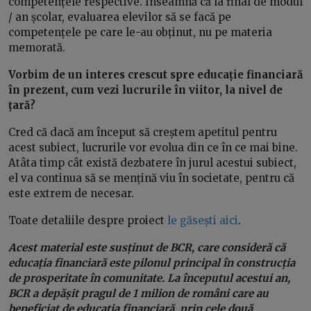
competențele respective. Înseamnă că la final de modul
/ an școlar, evaluarea elevilor să se facă pe
competențele pe care le-au obținut, nu pe materia
memorată.
Vorbim de un interes crescut spre educație financiară
în prezent, cum vezi lucrurile în viitor, la nivel de
țară?
Cred că dacă am început să creștem apetitul pentru
acest subiect, lucrurile vor evolua din ce în ce mai bine.
Atâta timp cât există dezbatere în jurul acestui subiect,
el va continua să se mențină viu în societate, pentru că
este extrem de necesar.
Toate detaliile despre proiect
le găsești aici
.
Acest material este susținut de BCR, care consideră că
educația financiară este pilonul principal în construcția
de prosperitate în comunitate. La începutul acestui an,
BCR a depășit pragul de 1 milion de români care au
beneficiat de educația financiară, prin cele două