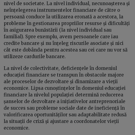
nivel de societate. La nivel individual, necunoașterea și
neînțelegerea instrumentelor financiare de către o
persoană conduce la utilizarea eronată a acestora, la
probleme în gestionarea propriilor resurse și dificultăți
în asigurarea bunăstării (la nivel individual sau
familial). Spre exemplu, avem persoanele care iau
credite bancare și nu înțeleg riscurile asociate și nici
cât este dobânda pentru acestea sau cei care nu vor să
utilizeze cardurile bancare.
La nivel de colectivitate, deficiențele în domeniul
educației financiare se transpun în obstacole majore
ale proceselor de dezvoltare și dinamizare a vieții
economice. Lipsa cunoștințelor în domeniul educației
financiare la nivelul populației determină reducerea
șanselor de dezvoltare a inițiativelor antreprenoriale
de succes sau probleme sociale date de ineficiență în
valorificarea oportunităților sau adaptabilitate redusă
la situații de criză și ajustare a coordonatelor vieții
economice.