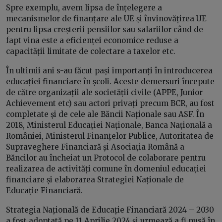
Spre exemplu, avem lipsa de înțelegere a
mecanismelor de finanțare ale UE și învinovățirea UE
pentru lipsa creșterii pensiilor sau salariilor când de
fapt vina este a eficienței economice reduse a
capacității limitate de colectare a taxelor etc.
În ultimii ani s-au făcut pași importanți în introducerea
educației financiare în școli. Aceste demersuri începute
de către organizații ale societății civile (APPE, Junior
Achievement etc) sau actori privați precum BCR, au fost
completate și de cele ale Băncii Naționale sau ASF. În
2018, Ministerul Educației Naționale, Banca Națională a
României, Ministerul Finanțelor Publice, Autoritatea de
Supraveghere Financiară și Asociația Română a
Băncilor au încheiat un Protocol de colaborare pentru
realizarea de activități comune în domeniul educației
financiare și elaborarea Strategiei Naționale de
Educație Financiară.
Strategia Națională de Educație Financiară 2024 – 2030
a fost adoptată pe 11 Aprilie 2024 și urmează a fi pusă în