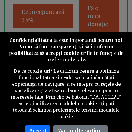
Fă o
Redirecționează
mică
3.5%
donație
Confidenţialitatea ta este importantă pentru noi.
Vrem să fim transparenţi și să îţi oferim
Share this
posibilitatea să accepţi cookie-urile în funcţie de
preferinţele tale.
De ce cookie-uri? Le utilizăm pentru a optimiza
funcţionalitatea site-ului web, a îmbunătăţi
experienţa de navigare, a se integra cu reţele de
socializare şi a afişa reclame relevante pentru
©
2026
PressOne.ro
interesele tale. Prin clic pe butonul "DA, ACCEPT"
accepţi utilizarea modulelor cookie. Îţi poţi
RSS
Newslettere
Despre noi
Politica editorială
totodată schimba preferinţele privind modulele
cookie.
Politica de verificare a conținutului
Contact
Accept
Mai multe optiuni
Termeni și condiții