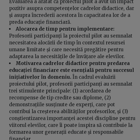
Evaluarea a arătat că proiectul pilot a avut un impact
pozitiv asupra competențelor cadrelor didactice, dar
și asupra încrederii acestora în capacitatea lor de a
preda educație financiară.
Alocarea de timp pentru implementare:
Profesorii participanți la proiectul pilot au semnalat
necesitatea alocării de timp în contextul resursei
umane limitate și care necesită pregătire pentru
adaptarea la necesitățile de învățare ale elevilor.
Motivarea cadrelor didactice pentru predarea
educației financiare este esențială pentru succesul
inițiativelor în domeniu.
În cadrul evaluării
proiectului pilot, profesorii participanți au semnalat
trei stimulente principale: (1) acordarea de
recompense de tip credite sau diplome, (2)
demonstrațiile susținute de experți, care pot
contribui la creșterea abilităților profesorilor, și (3)
conștientizarea importanței acestei discipline pentru
viitorul elevilor, care îi poate inspira să contribuie la
formarea unor generații educate și responsabile
financiar.