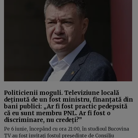
Politicienii moguli. Televiziune locală
deținută de un fost ministru, finanțată din
bani publici: „Ar fi fost practic pedepsită
că eu sunt membru PNL. Ar fi fost o
discriminare, nu credeți?”
Pe 6 iunie, începând cu ora 21:00, în studioul Bucovina
TV au fost invitați fostul președinte de Consiliu