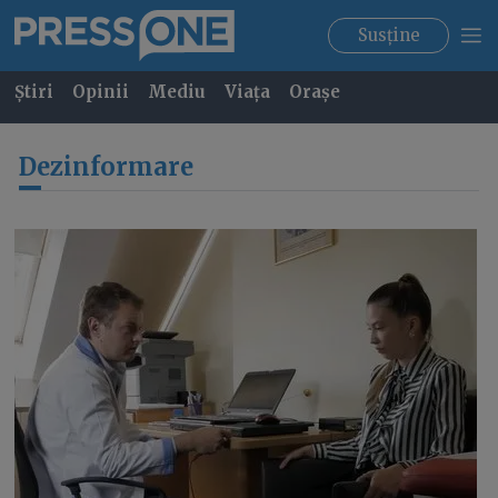
Susține
Știri
Opinii
Mediu
Viața
Orașe
Dezinformare