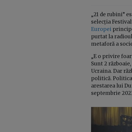
„21 de rubini” es
selecția Festiva
Europei
princip
purtat la radiou
metaforă a soci
„E o privire foa
Sunt 2 războaie,
Ucraina. Dar răz
politică. Politi
arestarea lui Du
septembrie 2023 