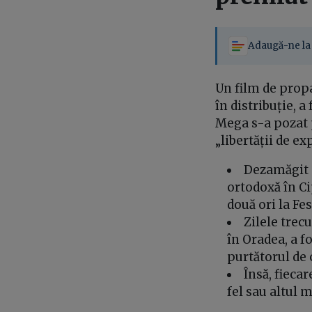
Adaugă-ne la 
Un film de prop
în distribuție, a
Mega s-a pozat 
„libertății de e
Dezamăgit d
ortodoxă în C
două ori la Fe
Zilele trec
în Oradea, a f
purtătorul de 
Însă, fieca
fel sau altul 