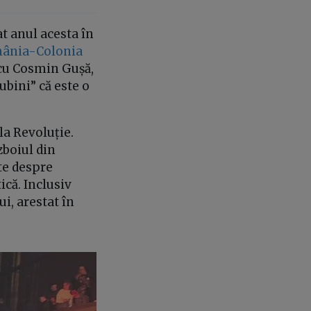
at anul acesta în
ânia-Colonia
 cu Cosmin Gușă,
ubini” că este o
la Revoluție.
zboiul din
ște despre
ică. Inclusiv
i, arestat în