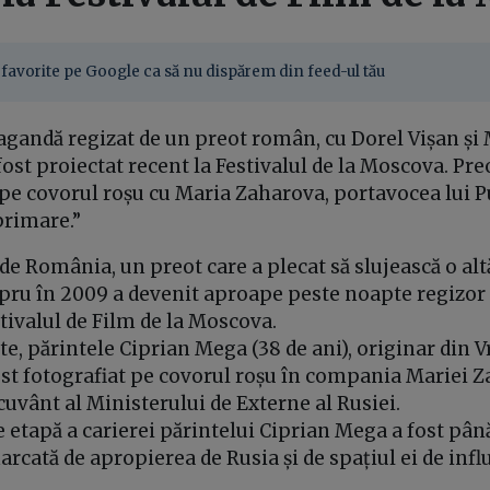
favorite pe Google ca să nu dispărem din feed-ul tău
agandă regizat de un preot român, cu Dorel Vișan și
 fost proiectat recent la Festivalul de la Moscova. Pr
pe covorul roșu cu Maria Zaharova, portavocea lui P
xprimare.”
e România, un preot care a plecat să slujească o alt
ipru în 2009 a devenit aproape peste noapte regizor
stivalul de Film de la Moscova.
ute, părintele Ciprian Mega (38 de ani), originar din 
ost fotografiat pe covorul roșu în compania Mariei 
cuvânt al Ministerului de Externe al Rusiei.
re etapă a carierei părintelui Ciprian Mega a fost pâ
marcată de apropierea de Rusia și de spațiul ei de infl