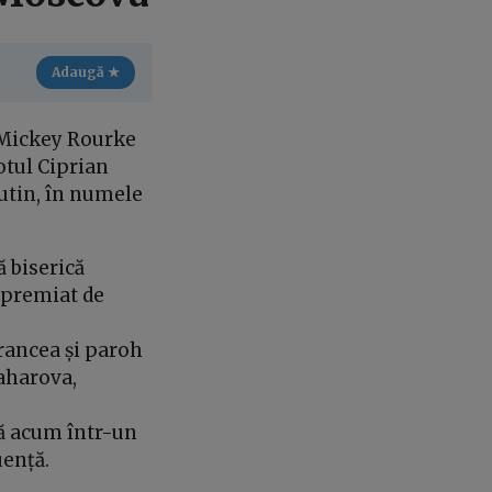
Adaugă ★
 Mickey Rourke
eotul Ciprian
utin, în numele
ă biserică
 premiat de
Vrancea și paroh
Zaharova,
nă acum într-un
uență.