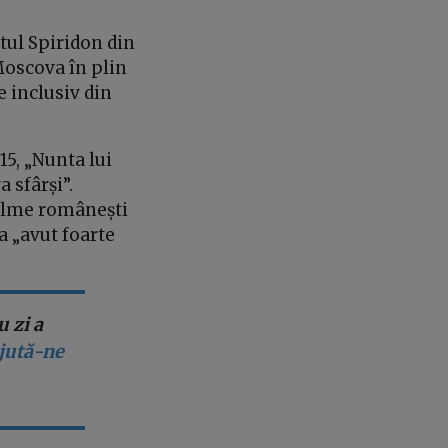
tul Spiridon din
Moscova în plin
e inclusiv din
15, „Nunta lui
 sfârși”.
 filme românești
a „avut foarte
 zi a
ajută-ne