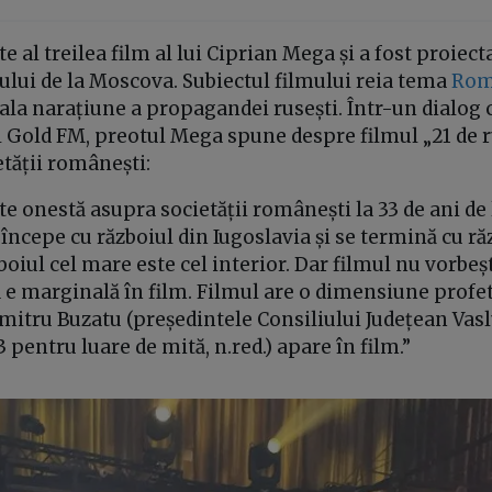
te al treilea film al lui Ciprian Mega și a fost proiect
lului de la Moscova. Subiectul filmului reia tema
Rom
ala narațiune a propagandei rusești. Într-un dialog
l Gold FM, preotul Mega spune despre filmul „21 de r
etății românești:
rte onestă asupra societății românești la 33 de ani de 
 începe cu războiul din Iugoslavia și se termină cu ră
boiul cel mare este cel interior. Dar filmul nu vorbe
ca e marginală în film. Filmul are o dimensiune profet
mitru Buzatu (președintele Consiliului Județean Vaslu
pentru luare de mită, n.red.) apare în film.”