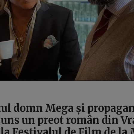
tul domn Mega și propagan
juns un preot român din V
la Festivalul de Film de l