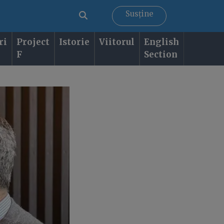
Susține
ri
Project
Istorie
Viitorul
English
F
Section