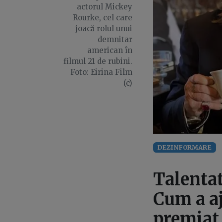
actorul Mickey
Rourke, cel care
joacă rolul unui
demnitar
american în
filmul 21 de rubini.
Foto: Eirina Film
(c)
DEZINFORMARE
Talenta
Cum a a
premiat 