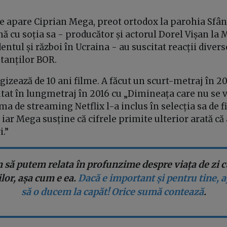
re apare Ciprian Mega, preot ortodox la parohia Sfân
 cu soția sa - producător și actorul Dorel Vișan la 
entul și război în Ucraina - au suscitat reacții divers
tanților BOR.
izează de 10 ani filme. A făcut un scurt-metraj în 20
utat în lungmetraj în 2016 cu „Dimineața care nu se va
rma de streaming Netflix l-a inclus în selecția sa de
iar Mega susține că cifrele primite ulterior arată că 
i.”
 să putem relata în profunzime despre viața de zi cu
or, așa cum e ea.
Dacă e important și pentru tine, 
să o ducem la capăt! Orice sumă contează
.