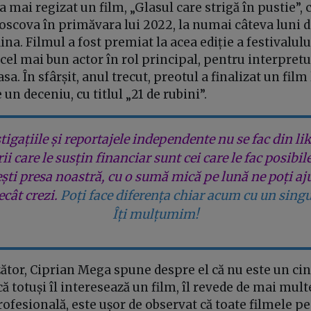
a mai regizat un film, „Glasul care strigă în pustie”,
scova în primăvara lui 2022, la numai câteva luni d
ina. Filmul a fost premiat la acea ediție a festivalulu
el mai bun actor în rol principal, pentru interpret
a. În sfârșit, anul trecut, preotul a finalizat un film
un deceniu, cu titlul „21 de rubini”.
tigațiile și reportajele independente nu se fac din lik
rii care le susțin financiar sunt cei care le fac posibil
ești presa noastră, cu o sumă mică pe lună ne poți aj
cât crezi.
Poți face diferența chiar acum cu un singu
Îți mulțumim!
tor, Ciprian Mega spune despre el că nu este un cinef
că totuși îl interesează un film, îl revede de mai mul
rofesională, este ușor de observat că toate filmele pe 