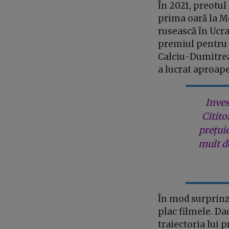
În 2021, preotul 
prima oară la Mo
rusească în Ucra
premiul pentru c
Calciu-Dumitreas
a lucrat aproape 
Inves
Citito
prețui
mult de
În mod surprinză
plac filmele. Da
traiectoria lui p