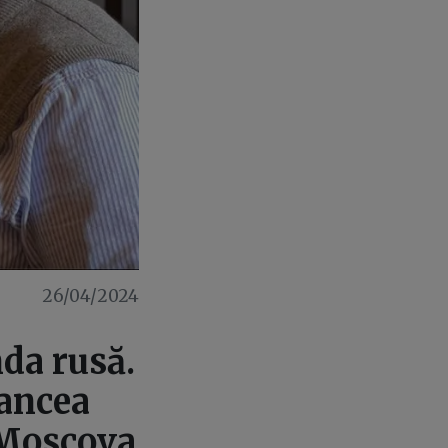
26/04/2024
da rusă.
rancea
a Moscova