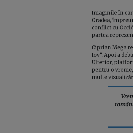
Imaginile în ca
Oradea, împreună
conflict cu Occid
partea reprezen
Ciprian Mega reg
Iov”. Apoi a deb
Ulterior, platfo
pentru o vreme, 
multe vizualizăr
Vrem
românil