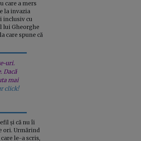
 cu care a mers
e la invazia
i inclusiv cu
ul lui Gheorghe
 la care spune că
e-uri.
e. Dacă
uta mai
r click!
il și că nu îi
te ori. Urmărind
care le-a scris,