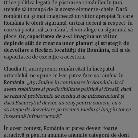
Orice politică legată de păstrarea românilor în țară
trebuie să înceapă de la aceste elemente-cheie. Dacă
românii nu-și mai imaginează un viitor apropiat în care
România le oferă siguranță, un trai decent și respect, în
care să poată trăi „ca afară”, ei vor alege cu siguranță să
plece.
Or, capacitatea de a-și imagina un viitor
depinde atât de crearea unor planuri și strategii de
dezvoltare a fiecărei localități din România
, cât și de
capacitatea de execuție a acestora.
Claudiu P., antreprenor român citat la începutul
articolului, ne spune ce l-ar putea face să rămână în
România: „
Aș rămâne în continuare în România dacă
avem stabilitate și predictibilitate politică și fiscală, dacă
se rezolvă problemele de mediu și de infrastructură și
dacă Bucureștiul devine un oraș pentru oameni, cu o
strategie de dezvoltare pe termen mediu și lung în tot ce
înseamnă infrastructură.
”
În acest context, România ar putea deveni foarte
atractivă și pentru anumite anumite categorii de dorit