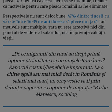
pleca. Dar pentru ca acest lucru să se întâmple, trebuie
ca motivele pentru care pleacă românii să fie eliminate.
Perspectivele nu sunt deloc bune:
47% dintre tinerii cu
vârste între 16-35 de ani doresc să plece din țară
, iar
motivele sunt multiple. Țara nu este atractivă nici din
punctul de vedere al salariilor, nici în privința calității
vieții.
„De ce migranții din rural au drept primă
opțiune străinătatea și nu orașele României?
Raportul costuri/beneficii e important. La o
chirie egală sau mai mică decât în România și
salarii mai mari, un oraș vestic va fi prin
definiție superior ca opțiune de migrație.”Barbu
Mateescu, sociolog