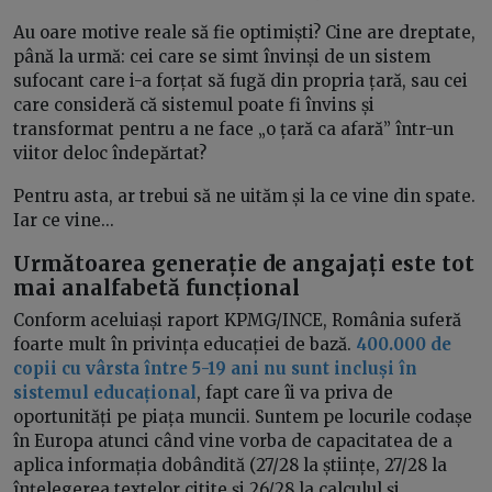
Au oare motive reale să fie optimiști? Cine are dreptate,
până la urmă: cei care se simt învinși de un sistem
sufocant care i-a forțat să fugă din propria țară, sau cei
care consideră că sistemul poate fi învins și
transformat pentru a ne face „o țară ca afară” într-un
viitor deloc îndepărtat?
Pentru asta, ar trebui să ne uităm și la ce vine din spate.
Iar ce vine...
Următoarea generație de angajați este tot
mai analfabetă funcțional
Conform aceluiași raport KPMG/INCE, România suferă
foarte mult în privința educației de bază.
400.000 de
copii cu vârsta între 5-19 ani nu sunt incluși în
sistemul educațional
, fapt care îi va priva de
oportunități pe piața muncii. Suntem pe locurile codașe
în Europa atunci când vine vorba de capacitatea de a
aplica informația dobândită (27/28 la științe, 27/28 la
înțelegerea textelor citite și 26/28 la calculul și