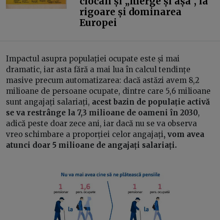
ciocan și „merge și așa”, la
rigoare și dominarea
Europei
Impactul asupra populației ocupate este și mai
dramatic, iar asta fără a mai lua în calcul tendințe
masive precum automatizarea: dacă astăzi avem 8,2
milioane de persoane ocupate, dintre care 5,6 milioane
sunt angajați salariați,
acest bazin de populație activă
se va restrânge la 7,3 milioane de oameni în 2030
,
adică peste doar zece ani, iar dacă nu se va observa
vreo schimbare a proporției celor angajați
, vom avea
atunci doar 5 milioane de angajați salariați.