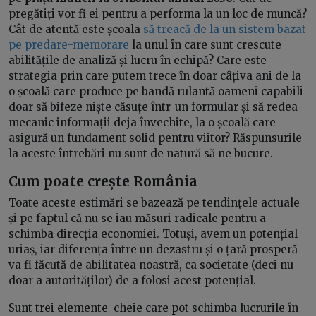
pregătiți vor fi ei pentru a performa la un loc de muncă?
Cât de atentă este școala
să treacă de la un sistem bazat
pe predare-memorare
la unul în care sunt crescute
abilitățile de analiză și lucru în echipă? Care este
strategia prin care putem trece în doar câțiva ani de la
o școală care produce pe bandă rulantă oameni capabili
doar să bifeze niște căsuțe într-un formular și să redea
mecanic informații deja învechite, la o școală care
asigură un fundament solid pentru viitor? Răspunsurile
la aceste întrebări nu sunt de natură să ne bucure.
Cum poate crește România
Toate aceste estimări se bazează pe tendințele actuale
și pe faptul că nu se iau măsuri radicale pentru a
schimba direcția economiei. Totuși, avem un potențial
uriaș, iar diferența între un dezastru și o țară prosperă
va fi făcută de abilitatea noastră, ca societate (deci nu
doar a autorităților) de a folosi acest potențial.
Sunt trei elemente-cheie care pot schimba lucrurile în