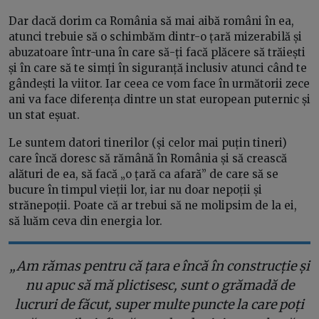
Dar dacă dorim ca România să mai aibă români în ea,
atunci trebuie să o schimbăm dintr-o țară mizerabilă și
abuzatoare într-una în care să-ți facă plăcere să trăiești
și în care să te simți în siguranță inclusiv atunci când te
gândești la viitor. Iar ceea ce vom face în următorii zece
ani va face diferența dintre un stat european puternic și
un stat eșuat.
Le suntem datori tinerilor (și celor mai puțin tineri)
care încă doresc să rămână în România și să crească
alături de ea, să facă „o țară ca afară” de care să se
bucure în timpul vieții lor, iar nu doar nepoții și
strănepoții. Poate că ar trebui să ne molipsim de la ei,
să luăm ceva din energia lor.
„Am rămas pentru că țara e încă în construcție și
nu apuc să mă plictisesc, sunt o grămadă de
lucruri de făcut, super multe puncte la care poți