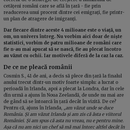
cetățeni români care se află în țară - fie prin
readucerea unui procent dintre cei emigrați, fie printr-
un plan de atragere de imigranți.
Dar fiecare dintre aceste 4 milioane este o viață, un
om, un univers întreg. Nu vorbim aici doar de niște
statistici, vorbim de patru milioane de români care
fie n-au mai apucat să se nască, fie au plecat încotro
au văzut cu ochii. Iar motivele diferă de la caz la caz.
De ce ne pleacă românii
Cosmin S., 41 de ani, a decis să plece din țară la finalul
anului trecut dintr-un motiv foarte simplu: a lucrat o
perioadă în Irlanda, apoi a plecat la Londra, dar în cele
din urmă a ajuns în Noua Zeelandă, de unde nu mai are
de gând să se întoarcă în țară decât în vizită. De ce?
Pentru că, ajuns în Irlanda, „
am văzut unde se duce
România. Și am văzut Irlanda și am zis că ăsta e viitorul
României. Și am spus că asta nu vreau, nu e pentru mine.
Așa că nu am nici un chef să mă mai întorc altfel decât în