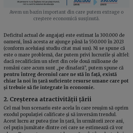
Avem un bazin important din care putem extrage o
creștere economică susținută.
Deficitul actual de angajați este estimat la 300.000 de
oameni, însă acesta ar ajunge până la 550.000 în 2023
(conform aceluiași studiu citat mai sus). Ni se spune că
este o mare problemă, dar putem privi lucrurile și altfel:
dacă recalificăm un sfert din cele două milioane de
români care acum sunt „pe dinafară”, putem spune că
pentru întreg deceniul care ne stă în față, există
chiar la noi în țară suficiente resurse umane care pot
și trebuie să fie integrate în economie.
2. Creșterea atractivității țării
Cel mai bun scenariu este acela în care reușim să oprim
exodul populației calificate și să inversăm trendul.
Acest lucru ar putea ține în țară, în următorii zece ani,
cel puțin jumătate dintre cei care se estimează că vor