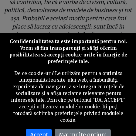
să contribui, fie că e vorba de civism, cultură,
politică, dezvoltarea de modele de business și tot
așa. Probabil e același motiv pentru care îmi
place să lucrez cu adolescenții: sunt încă în
formare, mai au multe de învățat, uneori
Confidenţialitatea ta este importantă pentru noi.
chiulesc de la ore să bea o bere, o mai dau în bară
Vrem să fim transparenţi și să îţi oferim
și uneori se mai înhăitează cu cine nu trebuie, da'
posibilitatea să accepţi cookie-urile în funcţie de
e mișto să fii parte din maturizarea asta și să
preferinţele tale.
contribui pe unde poți, plus că înveți și tu multe
De ce cookie-uri? Le utilizăm pentru a optimiza
de la ei și te împiedică să devii rigid. Sigur că mă
funcţionalitatea site-ului web, a îmbunătăţi
scoate din minți uneori și îmi vine să o iau la
experienţa de navigare, a se integra cu reţele de
drum cu rucsacul în spate și m-am gândit de
socializare şi a afişa reclame relevante pentru
multe ori să pun puțină distanță între noi.
interesele tale. Prin clic pe butonul "DA, ACCEPT"
accepţi utilizarea modulelor cookie. Îţi poţi
Celălalt aspect, mai personal, care mă face să
totodată schimba preferinţele privind modulele
rămân ține de oameni. Sunt atât de mulți oameni
cookie.
minunați, că nu aș putea să mă lipsesc de ei prea
mult. Plus că glumele îmi ies mai bine în
Accept
Mai multe optiuni