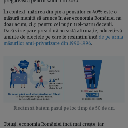
pregătească pentru saltul din 2030.
În context, mărirea din pix a pensiilor cu 40% este o
măsură menită să arunce în aer economia României nu
doar acum, ci și pentru cel puțin trei-patru decenii.
Dacă vi se pare prea dură această afirmație, aduceți-vă
aminte de efectele pe care le resimțim încă
de pe urma
măsurilor anti-privatizare din 1990-1996
.
Riscăm să batem pasul pe loc timp de 50 de ani
Totuși, economia României încă mai crește, iar