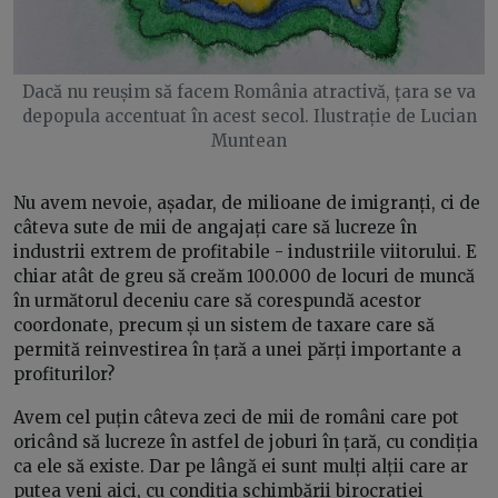
Dacă nu reușim să facem România atractivă, țara se va
depopula accentuat în acest secol. Ilustrație de Lucian
Muntean
Nu avem nevoie, așadar, de milioane de imigranți, ci de
câteva sute de mii de angajați care să lucreze în
industrii extrem de profitabile - industriile viitorului. E
chiar atât de greu să creăm 100.000 de locuri de muncă
în următorul deceniu care să corespundă acestor
coordonate, precum și un sistem de taxare care să
permită reinvestirea în țară a unei părți importante a
profiturilor?
Avem cel puțin câteva zeci de mii de români care pot
oricând să lucreze în astfel de joburi în țară, cu condiția
ca ele să existe. Dar pe lângă ei sunt mulți alții care ar
putea veni aici, cu condiția schimbării birocrației