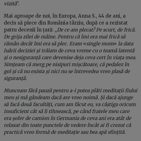
vizită
”.
Mai aproape de noi, în Europa, Anna S., 44 de ani, a
decis să plece din România târziu, după ce a rezistat
patru decenii în țară: „
De ce am plecat? Pe scurt, de frică.
De grija zilei de mâine. Pentru că îmi era mai frică să
rămân decât îmi era să plec. Eram
«
single mom
»
la data
luării deciziei și trăiam de ceva vreme cu o teamă latentă
și o nesiguranță care devenise deja ceva cert în viața mea.
Simțeam că merg pe nisipuri mișcătoare, că pedalez în
gol și că nu exista și nici nu se întrevedea vreo plasă de
siguranță.
Munceam fără pauză pentru a-i putea plăti meditații fiului
meu și mă gândeam dacă are vreo noimă. Și dacă ajunge
să facă două facultăți, cum am făcut eu, va câștiga oricum
insuficient cât să îi tihnească, pe când fratele meu care
era șofer de camion în Germania de ceva ani era atât de
relaxat din toate punctele de vedere încât ai fi crezut că
practică vreo formă de meditație sau bea apă sfințită.