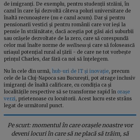
de imigranți. De exemplu, pentru studenții străini, în
cazul în care își dezvoltă câteva poluri universitare de
înaltă recunoaștere (nu e cazul acum). Dar și pentru
pensionarii vestici și pentru românii care vor ieși la
pensie în străinătate, dacă aceștia pot găsi aici suburbii
sau orășele dezvoltate de la zero, care să corespundă
celor mai înalte norme de
wellness
și care să folosească
uriașul potențial rural al țării - de care ne tot vorbește
prințul Charles, dar fără ca noi să înțelegem.
Nu în cele din urmă,
hub-uri de IT și inovație
, precum
cele de la Cluj-Napoca sau București, pot atrage inclusiv
imigranți de înaltă calificare, cu condiția ca și
localitățile respective să se transforme rapid în
orașe
verzi
, prietenoase cu locuitorii. Acest lucru este strâns
legat de următorul punct.
Pe scurt: momentul în care orașele noastre vor
deveni locuri în care să ne placă să trăim, să