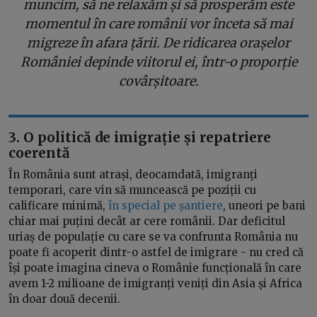
muncim, să ne relaxăm și să prosperăm este
momentul în care românii vor înceta să mai
migreze în afara țării. De ridicarea orașelor
României depinde viitorul ei, într-o proporție
covârșitoare.
3. O politică de imigrație și repatriere
coerentă
În România sunt atrași, deocamdată, imigranți
temporari, care vin să muncească pe poziții cu
calificare minimă,
în special pe șantiere
, uneori pe bani
chiar mai puțini decât ar cere românii. Dar deficitul
uriaș de populație cu care se va confrunta România nu
poate fi acoperit dintr-o astfel de imigrare - nu cred că
își poate imagina cineva o Românie funcțională în care
avem 1-2 milioane de imigranți veniți din Asia și Africa
în doar două decenii.