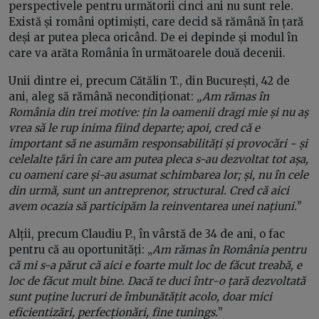
perspectivele pentru următorii cinci ani nu sunt rele.
Există și români optimiști, care decid să rămână în țară
deși ar putea pleca oricând. De ei depinde și modul în
care va arăta România în următoarele două decenii.
Unii dintre ei, precum Cătălin T., din București, 42 de
ani, aleg să rămână necondiționat:
„Am rămas în
România din trei motive: țin la oamenii dragi mie și nu aș
vrea să le rup inima fiind departe; apoi, cred că e
important să ne asumăm responsabilități și provocări - și
celelalte țări în care am putea pleca s-au dezvoltat tot așa,
cu oameni care și-au asumat schimbarea lor; și, nu în cele
din urmă, sunt un antreprenor, structural. Cred că aici
avem ocazia să participăm la reinventarea unei națiuni.
”
Alții, precum Claudiu P., în vârstă de 34 de ani, o fac
pentru că au oportunități: „
Am rămas în România pentru
că mi s-a părut că aici e foarte mult loc de făcut treabă, e
loc de făcut mult bine. Dacă te duci într-o țară dezvoltată
sunt puține lucruri de îmbunătățit acolo, doar mici
eficientizări, perfecționări, fine tunings.
”