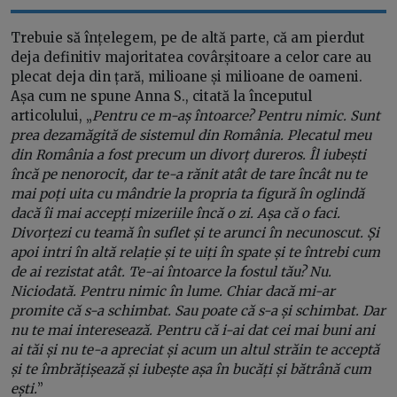
Trebuie să înțelegem, pe de altă parte, că am pierdut
deja definitiv majoritatea covârșitoare a celor care au
plecat deja din țară, milioane și milioane de oameni.
Așa cum ne spune Anna S., citată la începutul
articolului, „
Pentru ce m-aș întoarce? Pentru nimic. Sunt
prea dezamăgită de sistemul din România. Plecatul meu
din România a fost precum un divorț dureros. Îl iubești
încă pe nenorocit, dar te-a rănit atât de tare încât nu te
mai poți uita cu mândrie la propria ta figură în oglindă
dacă îi mai accepți mizeriile încă o zi. Așa că o faci.
Divorțezi cu teamă în suflet și te arunci în necunoscut. Și
apoi intri în altă relație și te uiți în spate și te întrebi cum
de ai rezistat atât. Te-ai întoarce la fostul tău? Nu.
Niciodată. Pentru nimic în lume. Chiar dacă mi-ar
promite că s-a schimbat. Sau poate că s-a și schimbat. Dar
nu te mai interesează. Pentru că i-ai dat cei mai buni ani
ai tăi și nu te-a apreciat și acum un altul străin te acceptă
și te îmbrățișează și iubește așa în bucăți și bătrână cum
ești.
”