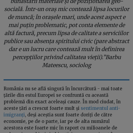
bunăstării materiale și de poziționarea geo-
socială. Într-un oraș mic contează lipsa locurilor
de muncă; în orașele mari, unde acest aspect e
mai puțin problematic, pot conta elemente de
altă factură, precum lipsa de calitate a serviciilor
publice sau absența spiritului civic (pare abstract
dar e un lucru care contează mult în definirea
percepțiilor privind calitatea vieții).”Barbu
Mateescu, sociolog
România nu se află singură în încurcătură - mai toate
țările din estul Europei se confruntă cu această
problemă din exact aceleași cauze. În mod ciudat, în
aceste țări a crescut foarte mult și
sentimentul anti-
imigranți
, deși aceștia sunt foarte doriți de către
economie, pe de o parte, iar pe de alta numărul
acestora este foarte mic în raport cu milioanele de