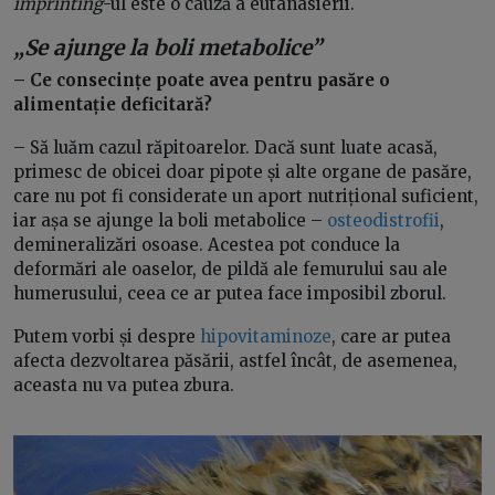
imprinting
-ul este o cauză a eutanasierii.
„Se ajunge la boli metabolice”
– Ce consecințe poate avea pentru pasăre o
alimentație deficitară?
– Să luăm cazul răpitoarelor. Dacă sunt luate acasă,
primesc de obicei doar pipote și alte organe de pasăre,
care nu pot fi considerate un aport nutrițional suficient,
iar așa se ajunge la boli metabolice –
osteodistrofii
,
demineralizări osoase. Acestea pot conduce la
deformări ale oaselor, de pildă ale femurului sau ale
humerusului, ceea ce ar putea face imposibil zborul.
Putem vorbi și despre
hipovitaminoze
, care ar putea
afecta dezvoltarea păsării, astfel încât, de asemenea,
aceasta nu va putea zbura.