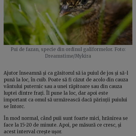
Pui de fazan, specie din ordinul galiformelor. Foto:
Dreamstime/Mykira
Ajutor înseamnă și ca găsitorul să ia puiul de jos și să-l
pună la loc, în cuib. Poate să fi căzut de acolo din cauza
vântului puternic sau a unei răpitoare sau din cauza
luptei dintre frați. Îl pune la loc, dar apoi este
important ca omul să urmărească dacă părinții puiului
se întorc.
În mod normal, când puii sunt foarte mici, hrănirea se
face la 15-20 de minute. Apoi, pe măsură ce cresc, și
acest interval crește ușor.