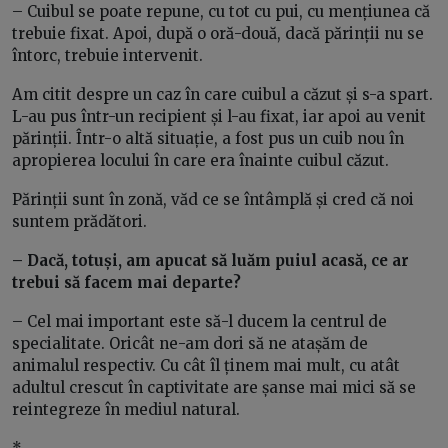
– Cuibul se poate repune, cu tot cu pui, cu mențiunea că
trebuie fixat. Apoi, după o oră-două, dacă părinții nu se
întorc, trebuie intervenit.
Am citit despre un caz în care cuibul a căzut și s-a spart.
L-au pus într-un recipient și l-au fixat, iar apoi au venit
părinții. Într-o altă situație, a fost pus un cuib nou în
apropierea locului în care era înainte cuibul căzut.
Părinții sunt în zonă, văd ce se întâmplă și cred că noi
suntem prădători.
– Dacă, totuși, am apucat să luăm puiul acasă, ce ar
trebui să facem mai departe?
– Cel mai important este să-l ducem la centrul de
specialitate. Oricât ne-am dori să ne atașăm de
animalul respectiv. Cu cât îl ținem mai mult, cu atât
adultul crescut în captivitate are șanse mai mici să se
reintegreze în mediul natural.