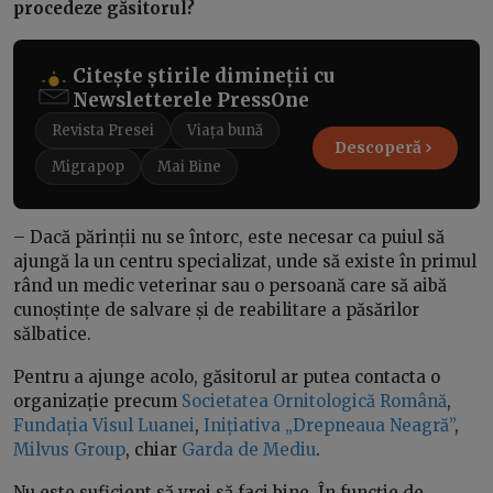
procedeze găsitorul?
Citește știrile dimineții cu
Newsletterele PressOne
Revista Presei
Viața bună
Descoperă
Migrapop
Mai Bine
– Dacă părinții nu se întorc, este necesar ca puiul să
ajungă la un centru specializat, unde să existe în primul
rând un medic veterinar sau o persoană care să aibă
cunoștințe de salvare și de reabilitare a păsărilor
sălbatice.
Pentru a ajunge acolo, găsitorul ar putea contacta o
organizație precum
Societatea Ornitologică Română
,
Fundația Visul Luanei
,
Inițiativa „Drepneaua Neagră”
,
Milvus Group
, chiar
Garda de Mediu
.
Nu este suficient să vrei să faci bine. În funcție de