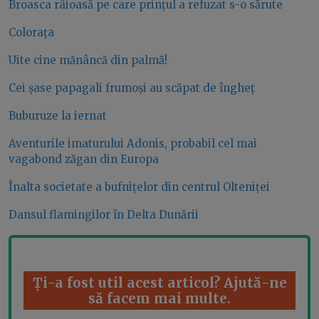
Broasca râioasă pe care prințul a refuzat s-o sărute
Colorața
Uite cine mănâncă din palmă!
Cei șase papagali frumoși au scăpat de îngheț
Buburuze la iernat
Aventurile imaturului Adonis, probabil cel mai
vagabond zăgan din Europa
Înalta societate a bufnițelor din centrul Olteniței
Dansul flamingilor în Delta Dunării
Ți-a fost util acest articol? Ajută-ne
să facem mai multe.