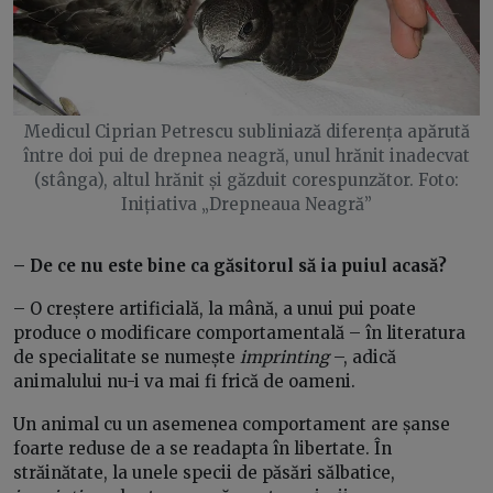
Medicul Ciprian Petrescu subliniază diferența apărută
între doi pui de drepnea neagră, unul hrănit inadecvat
(stânga), altul hrănit și găzduit corespunzător. Foto:
Inițiativa „Drepneaua Neagră”
– De ce nu este bine ca găsitorul să ia puiul acasă?
– O creștere artificială, la mână, a unui pui poate
produce o modificare comportamentală – în literatura
de specialitate se numește
imprinting
–, adică
animalului nu-i va mai fi frică de oameni.
Un animal cu un asemenea comportament are șanse
foarte reduse de a se readapta în libertate. În
străinătate, la unele specii de păsări sălbatice,