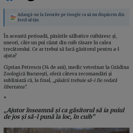
Adaugă-ne la favorite pe Google ca să nu dispărem din
feed-ul tău
În această perioadă, păsările sălbatice cuibăresc și,
uneori, câte un pui căzut din cuib răsare în calea
trecătorului. Ce ar trebui să facă găsitorul pentru a-l
ajuta?
Ciprian Petrescu (34 de ani), medic veterinar la Grădina
Zoologică București, oferă câteva recomandări și
subliniază că, la final,
„păsării trebuie să-i fie redată
libertatea”.
*
„Ajutor înseamnă și ca găsitorul să ia puiul
de jos și să-l pună la loc, în cuib”