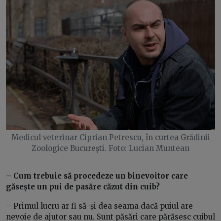
Medicul veterinar Ciprian Petrescu, în curtea Grădinii
Zoologice București. Foto: Lucian Muntean
– Cum trebuie să procedeze un binevoitor care
găsește un pui de pasăre căzut din cuib?
– Primul lucru ar fi să-și dea seama dacă puiul are
nevoie de ajutor sau nu. Sunt păsări care părăsesc cuibul