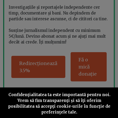
Investigațiile și reportajele independente cer
timp, documentare și bani. Nu depindem de
partide sau interese ascunse, ci de cititori ca tine.
Susține jurnalismul independent cu minimum
5€/lună. Devino abonat acum și ne ajuți mai mult
decât ai crede. Îți mulțumim!
Fă o
Redirecționează
mică
3.5%
donație
Confidenţialitatea ta este importantă pentru noi.
Share this
Vrem să fim transparenţi și să îţi oferim
posibilitatea să accepţi cookie-urile în funcţie de
preferinţele tale.