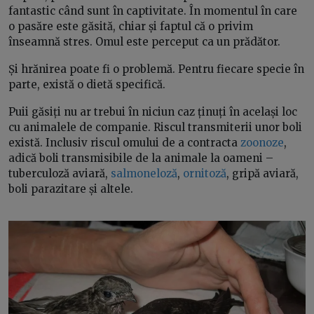
fantastic când sunt în captivitate. În momentul în care
o pasăre este găsită, chiar și faptul că o privim
înseamnă stres. Omul este perceput ca un prădător.
Și hrănirea poate fi o problemă. Pentru fiecare specie în
parte, există o dietă specifică.
Puii găsiți nu ar trebui în niciun caz ținuți în același loc
cu animalele de companie. Riscul transmiterii unor boli
există. Inclusiv riscul omului de a contracta
zoonoze
,
adică boli transmisibile de la animale la oameni –
tuberculoză aviară,
salmoneloză
,
ornitoză
, gripă aviară,
boli parazitare și altele.