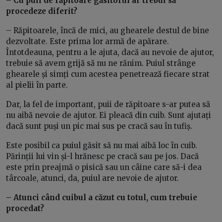
– Cu puii de răpitoare găsitorul ar trebui să
procedeze diferit?
– Răpitoarele, încă de mici, au ghearele destul de bine
dezvoltate. Este prima lor armă de apărare.
Întotdeauna, pentru a le ajuta, dacă au nevoie de ajutor,
trebuie să avem grijă să nu ne rănim. Puiul strânge
ghearele și simți cum acestea penetrează fiecare strat
al pielii în parte.
Dar, la fel de important, puii de răpitoare s-ar putea să
nu aibă nevoie de ajutor. Ei pleacă din cuib. Sunt ajutați
dacă sunt puși un pic mai sus pe cracă sau în tufiș.
Este posibil ca puiul găsit să nu mai aibă loc în cuib.
Părinții lui vin și-l hrănesc pe cracă sau pe jos. Dacă
este prin preajmă o pisică sau un câine care să-i dea
târcoale, atunci, da, puiul are nevoie de ajutor.
– Atunci când cuibul a căzut cu totul, cum trebuie
procedat?