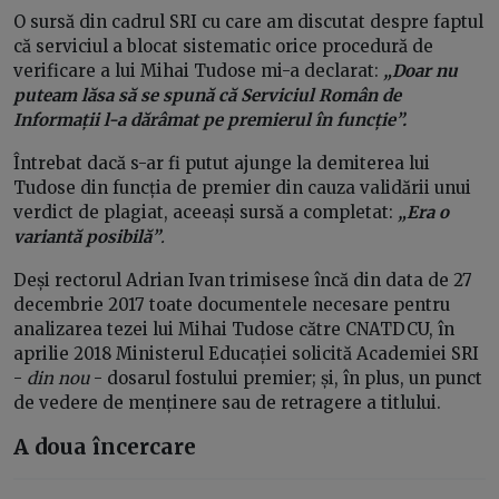
O sursă din cadrul SRI cu care am discutat despre faptul
că serviciul a blocat sistematic orice procedură de
verificare a lui Mihai Tudose mi-a declarat:
„Doar nu
puteam lăsa să se spună că Serviciul Român de
Informații l-a dărâmat pe premierul în funcție”.
Întrebat dacă s-ar fi putut ajunge la demiterea lui
Tudose din funcția de premier din cauza validării unui
verdict de plagiat, aceeași sursă a completat:
„Era o
variantă posibilă”
.
Deși rectorul Adrian Ivan trimisese încă din data de 27
decembrie 2017 toate documentele necesare pentru
analizarea tezei lui Mihai Tudose către CNATDCU, în
aprilie 2018 Ministerul Educației solicită Academiei SRI
-
din nou
- dosarul fostului premier; și, în plus, un punct
de vedere de menținere sau de retragere a titlului.
A doua încercare