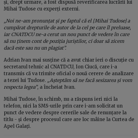
și, drept urmare, a fost dispusă reverificarea lucrării lui
Mihai Tudose cu experți externi.
„Noi ne-am pronunțat și pe faptul că el [Mihai Tudose] a
cumpărat drepturile de autor de la cel pe care îl preluase,
iar CNATDCU ne-a cerut un nou punct de vedere în care
să nu ținem cont de poziția juriștilor, ci doar să zicem
dacă este sau nu un plagiat”.
Adrian Ivan mai susține că a avut chiar ieri o discuție cu
secretarul tehnic al CNATDCU, Ion Ciucă, care i-a
transmis că va trimite oficial o nouă cerere de analizare
a tezei lui Tudose.
„Așteptăm să ne facă sesizarea și vom
respecta legea”
, a încheiat Ivan.
Mihai Tudose, în schimb, nu a răspuns ieri nici la
telefon, nici la SMS-urile prin care i-am solicitat un
punct de vedere despre cererile sale de renunțare la
titlu - și despre procesul care are loc mâine la Curtea de
Apel Galați.