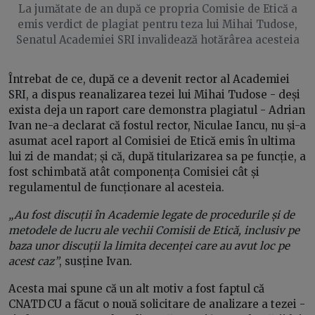
La jumătate de an după ce propria Comisie de Etică a
emis verdict de plagiat pentru teza lui Mihai Tudose,
Senatul Academiei SRI invalidează hotărârea acesteia
Întrebat de ce, după ce a devenit rector al Academiei
SRI, a dispus reanalizarea tezei lui Mihai Tudose - deși
exista deja un raport care demonstra plagiatul - Adrian
Ivan ne-a declarat că fostul rector, Niculae Iancu, nu și-a
asumat acel raport al Comisiei de Etică emis în ultima
lui zi de mandat; și că, după titularizarea sa pe funcție, a
fost schimbată atât componența Comisiei cât și
regulamentul de funcționare al acesteia.
„Au fost discuții în Academie legate de procedurile și de
metodele de lucru ale vechii Comisii de Etică, inclusiv pe
baza unor discuții la limita decenței care au avut loc pe
acest caz”
, susține Ivan.
Acesta mai spune că un alt motiv a fost faptul că
CNATDCU a făcut o nouă solicitare de analizare a tezei -