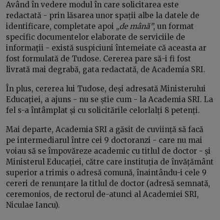
Având în vedere modul în care solicitarea este
redactată - prin lăsarea unor spații albe la datele de
identificare, completate apoi
„de mână”
, un format
specific documentelor elaborate de serviciile de
informații - există suspiciuni întemeiate că aceasta ar
fost formulată de Tudose. Cererea pare să-i fi fost
livrată mai degrabă, gata redactată, de Academia SRI.
În plus, cererea lui Tudose, deși adresată Ministerului
Educației, a ajuns - nu se știe cum - la Academia SRI. La
fel s-a întâmplat și cu solicitările celorlalți 8 petenți.
Mai departe, Academia SRI a găsit de cuviință să facă
pe intermediarul între cei 9 doctoranzi - care nu mai
voiau să se împovăreze academic cu titlul de doctor - și
Ministerul Educației, către care instituția de învățământ
superior a trimis o adresă comună, înaintându-i cele 9
cereri de renunțare la titlul de doctor (adresă semnată,
ceremonios, de rectorul de-atunci al Academiei SRI,
Niculae Iancu).