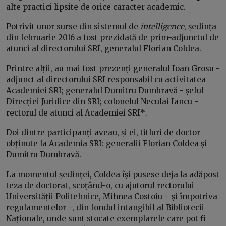
alte practici lipsite de orice caracter academic.
Potrivit unor surse din sistemul de
intelligence
, ședința
din februarie 2016 a fost prezidată de prim-adjunctul de
atunci al directorului SRI, generalul Florian Coldea.
Printre alții, au mai fost prezenți generalul Ioan Grosu -
adjunct al directorului SRI responsabil cu activitatea
Academiei SRI; generalul Dumitru Dumbravă - șeful
Direcției Juridice din SRI; colonelul Neculai Iancu -
rectorul de atunci al Academiei SRI
*
.
Doi dintre participanți aveau, și ei, titluri de doctor
obținute la Academia SRI: generalii Florian Coldea și
Dumitru Dumbravă.
La momentul ședinței, Coldea își pusese deja la adăpost
teza de doctorat, scoțând-o, cu ajutorul rectorului
Universității Politehnice, Mihnea Costoiu − și împotriva
regulamentelor −, din fondul intangibil al Bibliotecii
Naționale, unde sunt stocate exemplarele care pot fi