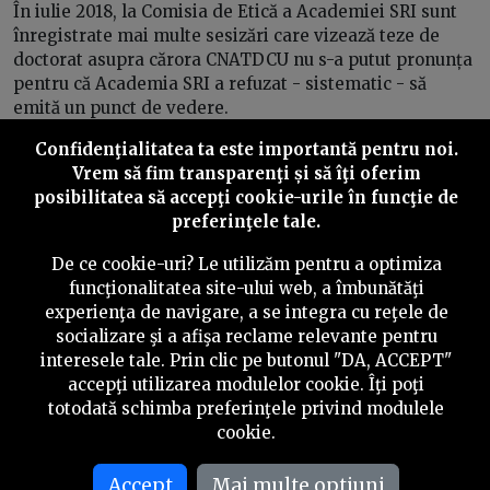
În iulie 2018, la Comisia de Etică a Academiei SRI sunt
înregistrate mai multe sesizări care vizează teze de
doctorat asupra cărora CNATDCU nu s-a putut pronunța
pentru că Academia SRI a refuzat - sistematic - să
emită un punct de vedere.
Confidenţialitatea ta este importantă pentru noi.
Printre aceste sesizări se numără și una care vizează
Vrem să fim transparenţi și să îţi oferim
plagiatul lui Mihai Tudose, făcut public de CRJI încă din
posibilitatea să accepţi cookie-urile în funcţie de
2015.
preferinţele tale.
Potrivit Codului de Etică și Regulamentului de
De ce cookie-uri? Le utilizăm pentru a optimiza
funcționare a Comisiei de Etică, Academia SRI era
funcţionalitatea site-ului web, a îmbunătăţi
obligată să verifice teza și să ia o decizie de menținere
experienţa de navigare, a se integra cu reţele de
sau de retragere a titlului în 30 de zile.
socializare şi a afişa reclame relevante pentru
Acest termen nu a fost, însă, respectat.
interesele tale. Prin clic pe butonul "DA, ACCEPT"
accepţi utilizarea modulelor cookie. Îţi poţi
Totuși, la finalul lunii septembrie 2018, Academia SRI
totodată schimba preferinţele privind modulele
decide că e momentul să înceapă curățenia și reclamă la
cookie.
CNATDCU, pentru plagiat,
un prim lot de 4 doctori
.
Mihai Tudose, înlocuit din funcția de premier în
Accept
Mai multe optiuni