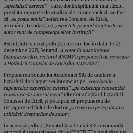
„specialiști externi”
- care, două săptămâni mai târziu,
prezintă rapoarte de analiză ale căror concluzii au fost
că
„se poate anula”
hotărârea Comisiei de Etică,
afirmând, totodată, că
„aspectele privind drepturile de
autor sunt de competența altor instituții”.
Astfel, într-o nouă ședință, care are loc în data de 22
decembrie 2017, Senatul
„a votat în unanimitate
înaintarea către rectorul ANIMV a propunerii de revocare
a Hotărârii Comisiei de Etică din 31.07.2017”.
Propunerea Senatului Academiei SRI de anulare a
hotărârii de plagiat s-a întemeiat pe
„concluziile
rapoartelor experților externi”, „pe existența convenției
transmise de autorul tezei”,
ulterior adoptării hotărârii
Comisiei de Etică, și
pe faptul că propunerea de
retragere a titlului de doctor
„se bazează pe legalitatea
utilizării drepturilor de autor”.
În aceeași ședință, Senatul Academiei SRI recomandă
rectorului transmiterea către CNATDCU a unui răspuns