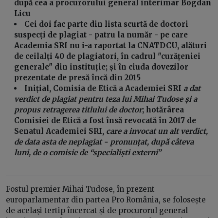
după cea a procurorului general interimar Bogdan
Licu
Cei doi fac parte din lista scurtă de doctori
suspecți de plagiat - patru la număr - pe care
Academia SRI nu i-a raportat la CNATDCU, alături
de ceilalți 40 de plagiatori, în cadrul "curățeniei
generale" din instituție; și în ciuda dovezilor
prezentate de presă încă din 2015
Inițial, Comisia de Etică a Academiei SRI
a dat
verdict de plagiat pentru teza lui Mihai Tudose și a
propus retragerea titlului de doctor
; hotărârea
Comisiei de Etică a fost însă revocată în 2017 de
Senatul Academiei SRI,
care a invocat un alt verdict,
de data asta de neplagiat - pronunțat, după câteva
luni, de o comisie de “specialiști externi”
Fostul premier Mihai Tudose, în prezent
europarlamentar din partea Pro România, se folosește
de același tertip încercat și de procurorul general