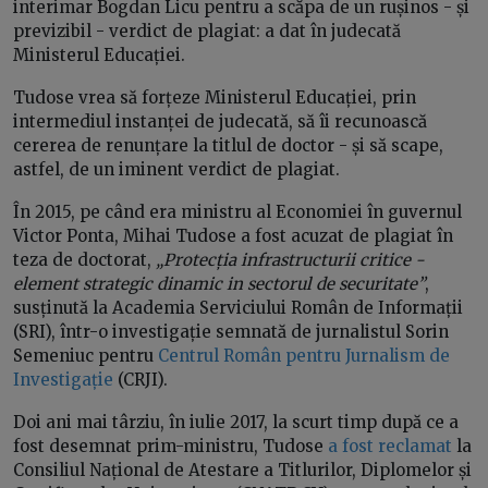
interimar Bogdan Licu pentru a scăpa de un rușinos - și
previzibil - verdict de plagiat: a dat în judecată
Ministerul Educației.
Tudose vrea să forțeze Ministerul Educației, prin
intermediul instanței de judecată, să îi recunoască
cererea de renunțare la titlul de doctor - și să scape,
astfel, de un iminent verdict de plagiat.
În 2015, pe când era ministru al Economiei în guvernul
Victor Ponta, Mihai Tudose a fost acuzat de plagiat în
teza de doctorat,
„Protecția infrastructurii critice -
element strategic dinamic in sectorul de securitate”
,
susținută la Academia Serviciului Român de Informații
(SRI), într-o investigație semnată de jurnalistul Sorin
Semeniuc pentru
Centrul Român pentru Jurnalism de
Investigație
(CRJI).
Doi ani mai târziu, în iulie 2017, la scurt timp după ce a
fost desemnat prim-ministru, Tudose
a fost reclamat
la
Consiliul Național de Atestare a Titlurilor, Diplomelor și