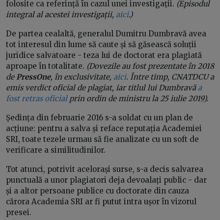
folosite ca referință în cazul unei investigații.
(Episodul
integral al acestei investigații,
aici
.)
De partea cealaltă, generalul Dumitru Dumbravă avea
tot interesul din lume să caute și să găsească soluții
juridice salvatoare - teza lui de doctorat era plagiată
aproape în totalitate.
(Dovezile au fost prezentate în 2018
de
PressOne
, în exclusivitate,
aici
. Între timp, CNATDCU a
emis verdict oficial de plagiat, iar titlul lui Dumbravă
a
fost retras oficial
prin ordin de ministru la 25 iulie 2019).
Ședința din februarie 2016 s-a soldat cu un plan de
acțiune: pentru a salva și reface reputația Academiei
SRI, toate tezele urmau să fie analizate cu un soft de
verificare a similitudinilor.
Tot atunci, potrivit acelorași surse, s-a decis salvarea
punctuală a unor plagiatori deja devoalați public - dar
și a altor persoane publice cu doctorate din cauza
cărora Academia SRI ar fi putut intra ușor în vizorul
presei.