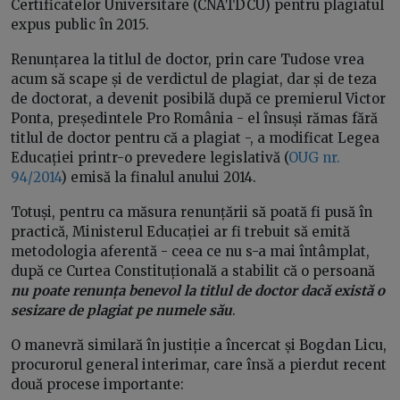
Certificatelor Universitare (CNATDCU) pentru plagiatul
expus public în 2015.
Renunțarea la titlul de doctor, prin care Tudose vrea
acum să scape și de verdictul de plagiat, dar și de teza
de doctorat, a devenit posibilă după ce premierul Victor
Ponta, președintele Pro România - el însuși rămas fără
titlul de doctor pentru că a plagiat -, a modificat Legea
Educației printr-o prevedere legislativă (
OUG nr.
94/2014
) emisă la finalul anului 2014.
Totuși, pentru ca măsura renunțării să poată fi pusă în
practică, Ministerul Educației ar fi trebuit să emită
metodologia aferentă - ceea ce nu s-a mai întâmplat,
după ce Curtea Constituțională a stabilit că o persoană
nu poate renunța benevol la titlul de doctor dacă există o
sesizare de plagiat pe numele său
.
O manevră similară în justiție a încercat și Bogdan Licu,
procurorul general interimar, care însă a pierdut recent
două procese importante: