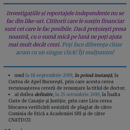
Investigațiile și reportajele independente nu se
fac din like-uri. Cititorii care le susțin financiar
sunt cei care le fac posibile. Dacă prețuiești presa
noastră, cu o sumă mică pe lună ne poți ajuta
mai mult decât crezi.
Poți face diferența chiar
acum cu un singur click! Îți mulțumim!
unul
la 18 septembrie 2019
,
în primă instanță
, la
Curtea de Apel București, prin care acesta cerea
recunoașterea cererii de renunțare la titlul de doctor;
al doilea
definitiv
,
la 25 octombrie 2019
, la Înalta
Curte de Casație și Justiție, prin care Licu cerea
blocarea verificării sesizării de plagiat de către
Comisia de Etică a Academiei SRI și de către
CNATDCU.