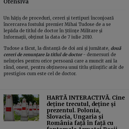
Ofensiva
Un hățiș de proceduri, cereri și tertipuri înconjoară
încercarea fostului premier Mihai Tudose de a se
lepăda de titlul de doctor în Științe Militare și
Informații, obținut la data de 7 iulie 2010.
Tudose a făcut, la distanță de doi ani și jumătate,
două
cereri de renunțare la titlul de doctor
- demersuri de
neînțeles pentru orice persoană care a muncit ani la
rând, onest, pentru obținerea unui titlu științific atât de
prestigios cum este cel de doctor.
HARTĂ INTERACTIVĂ. Cine
deține trecutul, deține și
prezentul. Polonia,
Slovacia, Ungaria și
România față în față cu