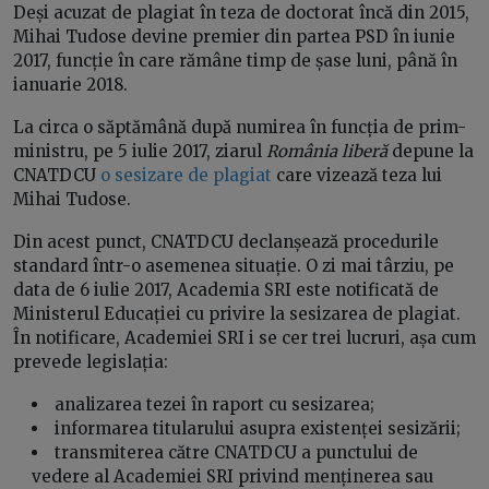
Deși acuzat de plagiat în teza de doctorat încă din 2015,
Mihai Tudose devine premier din partea PSD în iunie
2017, funcție în care rămâne timp de șase luni, până în
ianuarie 2018.
La circa o săptămână după numirea în funcția de prim-
ministru, pe 5 iulie 2017, ziarul
România liberă
depune la
CNATDCU
o sesizare de plagiat
care vizează teza lui
Mihai Tudose.
Din acest punct, CNATDCU declanșează procedurile
standard într-o asemenea situație. O zi mai târziu, pe
data de 6 iulie 2017, Academia SRI este notificată de
Ministerul Educației cu privire la sesizarea de plagiat.
În notificare, Academiei SRI i se cer trei lucruri, așa cum
prevede legislația:
analizarea tezei în raport cu sesizarea;
informarea titularului asupra existenței sesizării;
transmiterea către CNATDCU a punctului de
vedere al Academiei SRI privind menținerea sau