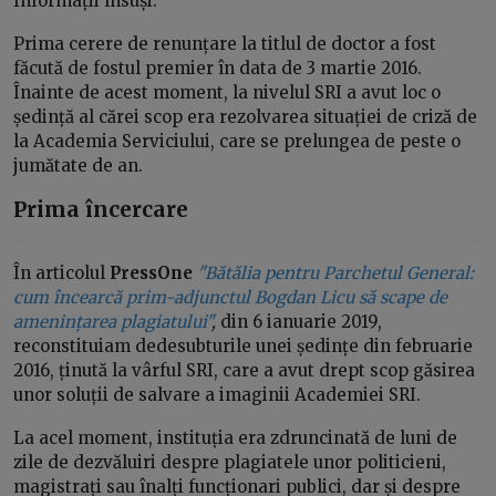
Informații însuși.
Prima cerere de renunțare la titlul de doctor a fost
făcută de fostul premier în data de 3 martie 2016.
Înainte de acest moment, la nivelul SRI a avut loc o
ședință al cărei scop era rezolvarea situației de criză de
la Academia Serviciului, care se prelungea de peste o
jumătate de an.
Prima încercare
În articolul
PressOne
"Bătălia pentru Parchetul General:
cum încearcă prim-adjunctul Bogdan Licu să scape de
amenințarea plagiatului
"
,
din 6 ianuarie 2019,
reconstituiam dedesubturile unei ședințe din februarie
2016, ținută la vârful SRI, care a avut drept scop găsirea
unor soluții de salvare a imaginii Academiei SRI.
La acel moment, instituția era zdruncinată de luni de
zile de dezvăluiri despre plagiatele unor politicieni,
magistrați sau înalți funcționari publici, dar și despre