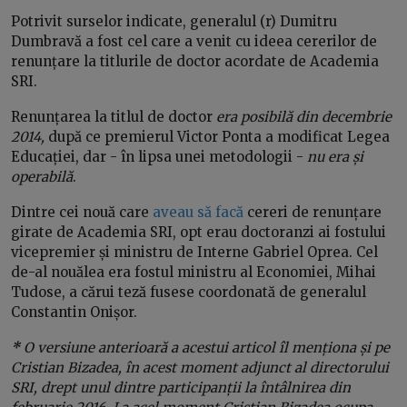
Potrivit surselor indicate, generalul (r) Dumitru
Dumbravă a fost cel care a venit cu ideea cererilor de
renunțare la titlurile de doctor acordate de Academia
SRI.
Renunțarea la titlul de doctor
era posibilă din decembrie
2014,
după ce premierul Victor Ponta a modificat Legea
Educației, dar - în lipsa unei metodologii -
nu era și
operabilă
.
Dintre cei nouă care
aveau să facă
cereri de renunțare
girate de Academia SRI, opt erau doctoranzi ai fostului
vicepremier și ministru de Interne Gabriel Oprea. Cel
de-al nouălea era fostul ministru al Economiei, Mihai
Tudose, a cărui teză fusese coordonată de generalul
Constantin Onișor.
*
O versiune anterioară a acestui articol îl menționa și pe
Cristian Bizadea, în acest moment adjunct al directorului
SRI, drept unul dintre participanții la întâlnirea din