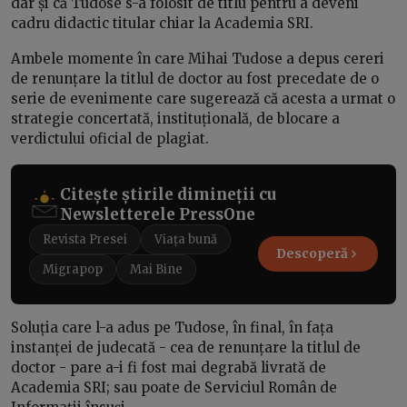
dar și că Tudose s-a folosit de titlu pentru a deveni
cadru didactic titular chiar la Academia SRI.
Ambele momente în care Mihai Tudose a depus cereri
de renunțare la titlul de doctor au fost precedate de o
serie de evenimente care sugerează că acesta a urmat o
strategie concertată, instituțională, de blocare a
verdictului oficial de plagiat.
Citește știrile dimineții cu
Newsletterele PressOne
Revista Presei
Viața bună
Descoperă
Migrapop
Mai Bine
Soluția care l-a adus pe Tudose, în final, în fața
instanței de judecată - cea de renunțare la titlul de
doctor - pare a-i fi fost mai degrabă livrată de
Academia SRI; sau poate de Serviciul Român de