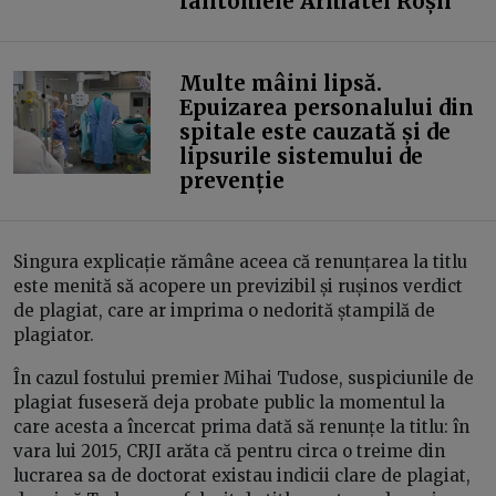
fantomele Armatei Roșii
Multe mâini lipsă.
Epuizarea personalului din
spitale este cauzată și de
lipsurile sistemului de
prevenție
Singura explicație rămâne aceea că renunțarea la titlu
este menită să acopere un previzibil și rușinos verdict
de plagiat, care ar imprima o nedorită ștampilă de
plagiator.
În cazul fostului premier Mihai Tudose, suspiciunile de
plagiat fuseseră deja probate public la momentul la
care acesta a încercat prima dată să renunțe la titlu: în
vara lui 2015, CRJI arăta că pentru circa o treime din
lucrarea sa de doctorat existau indicii clare de plagiat,