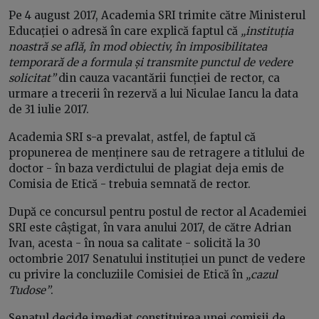
Pe 4 august 2017, Academia SRI trimite către Ministerul
Educației o adresă în care explică faptul că
„instituția
noastră se află, în mod obiectiv, în imposibilitatea
temporară de a formula și transmite punctul de vedere
solicitat”
din cauza vacantării funcției de rector, ca
urmare a trecerii în rezervă a lui Niculae Iancu la data
de 31 iulie 2017.
Academia SRI s-a prevalat, astfel, de faptul că
propunerea de menținere sau de retragere a titlului de
doctor - în baza verdictului de plagiat deja emis de
Comisia de Etică - trebuia semnată de rector.
După ce concursul pentru postul de rector al Academiei
SRI este câștigat, în vara anului 2017, de către Adrian
Ivan, acesta - în noua sa calitate - solicită la 30
octombrie 2017 Senatului instituției un punct de vedere
cu privire la concluziile Comisiei de Etică în
„cazul
Tudose”
.
Senatul decide imediat constituirea unei comisii de