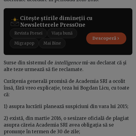
Citește știrile dimineții cu
Newsletterele PressOne
Revista Presei
Viața bună
Descoperă
Migrapop
Mai Bine
Surse din sistemul de
intelligence
mi-au declarat că și
alte teze urmează să fie reclamate.
Curățenia generală promisă de Academia SRI a ocolit
însă, fără vreo explicație, teza lui Bogdan Licu, cu toate
că:
1) asupra lucrării planează suspiciuni din vara lui 2015;
2) există, din martie 2016, o sesizare oficială de plagiat
asupra căreia Academia SRI avea obligația să se
pronunțe în termen de 30 de zile;