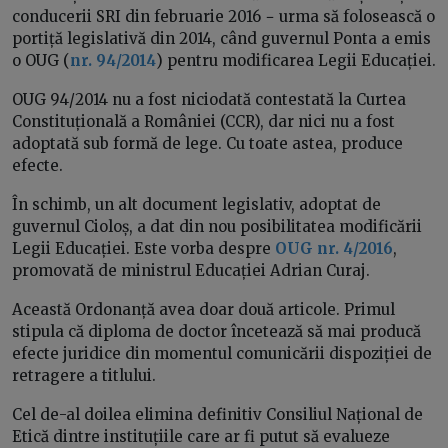
conducerii SRI din februarie 2016 − urma să folosească o
portiță legislativă din 2014, când guvernul Ponta a emis
o OUG (
nr. 94/2014
) pentru modificarea Legii Educației.
OUG 94/2014 nu a fost niciodată contestată la Curtea
Constituțională a României (CCR), dar nici nu a fost
adoptată sub formă de lege. Cu toate astea, produce
efecte.
În schimb, un alt document legislativ, adoptat de
guvernul Cioloș, a dat din nou posibilitatea modificării
Legii Educației. Este vorba despre
OUG nr. 4/2016
,
promovată de ministrul Educației Adrian Curaj.
Această Ordonanță avea doar două articole. Primul
stipula că diploma de doctor încetează să mai producă
efecte juridice din momentul comunicării dispoziției de
retragere a titlului.
Cel de-al doilea elimina definitiv Consiliul Național de
Etică dintre instituțiile care ar fi putut să evalueze