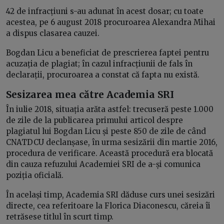
42 de infracțiuni s-au adunat în acest dosar; cu toate
acestea, pe 6 august 2018 procuroarea Alexandra Mihai
a dispus clasarea cauzei.
Bogdan Licu a beneficiat de prescrierea faptei pentru
acuzația de plagiat; în cazul infracțiunii de fals în
declarații, procuroarea a constat că fapta nu există.
Sesizarea mea către Academia SRI
În iulie 2018, situația arăta astfel: trecuseră peste 1.000
de zile de la publicarea primului articol despre
plagiatul lui Bogdan Licu și peste 850 de zile de când
CNATDCU declanșase, în urma sesizării din martie 2016,
procedura de verificare. Această procedură era blocată
din cauza refuzului Academiei SRI de a-și comunica
poziția oficială.
În același timp, Academia SRI dăduse curs unei sesizări
directe, cea referitoare la Florica Diaconescu, căreia îi
retrăsese titlul în scurt timp.