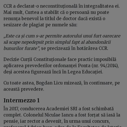
CCR a declarat-o neconstituțională în integralitatea ei.
Mai mult, Curtea a stabilit că o persoană nu poate
renunța benevol la titlul de doctor dacă există o
sesizare de plagiat pe numele său:
„Este ca și cum s-ar permite autorului unui furt oarecare
să scape nepedepsit prin simplul fapt al abandonării
bunurilor furate”
, se precizează în hotărârea CCR.
Decizie Curții Constituționale face practic imposibilă
aplicarea prevederilor ordonanței Ponta (nr. 94/2014),
deși acestea figurează încă în Legea Educației.
Cu toate astea, Bogdan Licu mizează, în continuare, pe
această prevedere.
Intermezzo 1
În 2017, conducerea Academiei SRI a fost schimbată
complet. Colonelul Niculae Iancu a fost forțat să iasă la
pensie, iar rector a devenit, în urma unui concurs,