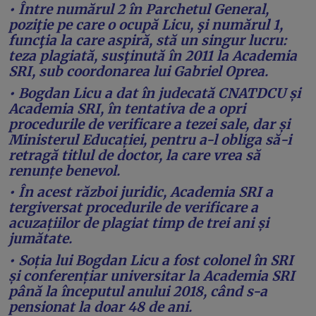
• Între numărul 2 în Parchetul General,
poziţie pe care o ocupă Licu, şi numărul 1,
funcţia la care aspiră, stă un singur lucru:
teza plagiată, susţinută în 2011 la Academia
SRI, sub coordonarea lui Gabriel Oprea.
• Bogdan Licu a dat în judecată CNATDCU și
Academia SRI, în tentativa de a opri
procedurile de verificare a tezei sale, dar și
Ministerul Educației, pentru a-l obliga să-i
retragă titlul de doctor, la care vrea să
renunțe benevol.
• În acest război juridic, Academia SRI a
tergiversat procedurile de verificare a
acuzațiilor de plagiat timp de trei ani și
jumătate.
• Soția lui Bogdan Licu a fost colonel în SRI
și conferențiar universitar la Academia SRI
până la începutul anului 2018, când s-a
pensionat la doar 48 de ani.