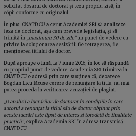
solicitat dosarul de doctorat și teza propriu-zisă, în
cópii conforme cu originalul.
În plus, CNATDCU a cerut Academiei SRI să analizeze
teza de doctorat, așa cum prevede legislația, și să
trimită în
„maximum 30 de zile”
un punct de vedere cu
privire la soluționarea sesizării: fie retragerea, fie
menținerea titlului de doctor.
După aproape o lună, la 7 iunie 2016, în loc să răspundă
cu propriul punct de vedere, Academia SRI trimitea la
CNATDCU o adresă prin care susținea că, deoarece
Bogdan Licu făcuse cerere de renunțare la titlu, nu mai
putea proceda la verificarea acuzației de plagiat.
„O analiză a lucrărilor de doctorat în condițiile în care
autorul a renunțat la titlul său de doctor obținut prin
aceste lucrări este lipsit de interes și totodată de finalitate
practică”
, explica Academia SRI în adresa transmisă
CNATDCU.