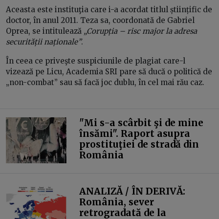
Aceasta este instituţia care i-a acordat titlul științific de
doctor, în anul 2011. Teza sa, coordonată de Gabriel
Oprea, se intitulează
„Corupția – risc major la adresa
securității naționale”
.
În ceea ce priveşte suspiciunile de plagiat care-l
vizează pe Licu, Academia SRI pare să ducă o politică de
„non-combat” sau să facă joc dublu, în cel mai rău caz.
"Mi s-a scârbit şi de mine
însămi". Raport asupra
prostituţiei de stradă din
România
ANALIZĂ / ÎN DERIVĂ:
România, sever
retrogradată de la