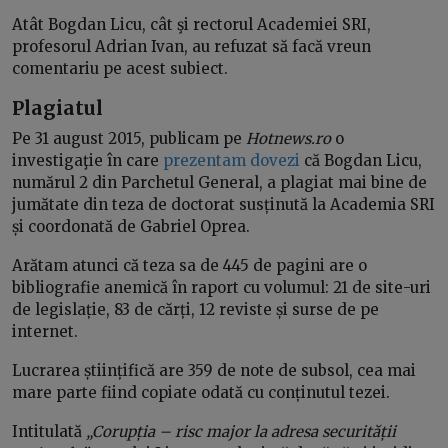
Atât Bogdan Licu, cât şi rectorul Academiei SRI,
profesorul Adrian Ivan, au refuzat să facă vreun
comentariu pe acest subiect.
Plagiatul
Pe 31 august 2015, publicam pe
Hotnews.ro
o
investigaţie în care
prezentam dovezi
că Bogdan Licu,
numărul 2 din Parchetul General, a plagiat mai bine de
jumătate din teza de doctorat susținută la Academia SRI
și coordonată de Gabriel Oprea.
Arătam atunci că teza sa de 445 de pagini are o
bibliografie anemică în raport cu volumul: 21 de site-uri
de legislație, 83 de cărți, 12 reviste și surse de pe
internet.
Lucrarea științifică are 359 de note de subsol, cea mai
mare parte fiind copiate odată cu conținutul tezei.
Intitulată
„Corupția – risc major la adresa securității