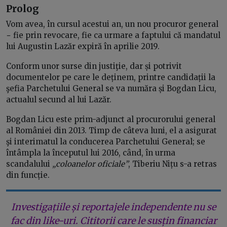
Prolog
Vom avea, în cursul acestui an, un nou procuror general
− fie prin revocare, fie ca urmare a faptului că mandatul
lui Augustin Lazăr expiră în aprilie 2019.
Conform unor surse din justiţie, dar și potrivit
documentelor pe care le deținem, printre candidații la
şefia Parchetului General se va număra și Bogdan Licu,
actualul secund al lui Lazăr.
Bogdan Licu este prim-adjunct al procurorului general
al României din 2013. Timp de câteva luni, el a asigurat
şi interimatul la conducerea Parchetului General; se
întâmpla la începutul lui 2016, când, în urma
scandalului
„coloanelor oficiale”
, Tiberiu Nițu s-a retras
din funcție.
Investigațiile și reportajele independente nu se
fac din like-uri. Cititorii care le susțin financiar