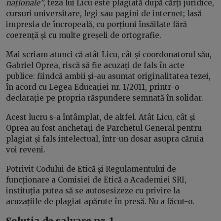
naționale”
, teza lui Licu este plagiată după cărți juridice,
cursuri universitare, legi sau pagini de internet; lasă
impresia de încropeală, cu porțiuni însăilate fără
coerență și cu multe greșeli de ortografie.
Mai scriam atunci că atât Licu, cât și coordonatorul său,
Gabriel Oprea, riscă să fie acuzați de fals în acte
publice: fiindcă ambii și-au asumat originalitatea tezei,
în acord cu Legea Educației nr. 1/2011, printr-o
declarație pe propria răspundere semnată în solidar.
Acest lucru s-a întâmplat, de altfel. Atât Licu, cât și
Oprea au fost anchetați de Parchetul General pentru
plagiat și fals intelectual, într-un dosar asupra căruia
voi reveni.
Potrivit Codului de Etică și Regulamentului de
funcționare a Comisiei de Etică a Academiei SRI,
instituția putea să se autosesizeze cu privire la
acuzațiile de plagiat apărute în presă. Nu a făcut-o.
Soluția de salvare nr. 1