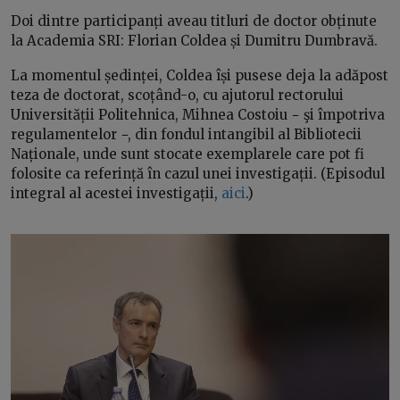
Doi dintre participanți aveau titluri de doctor obținute
la Academia SRI: Florian Coldea și Dumitru Dumbravă.
La momentul ședinței, Coldea își pusese deja la adăpost
teza de doctorat, scoțând-o, cu ajutorul rectorului
Universității Politehnica, Mihnea Costoiu − şi împotriva
regulamentelor −, din fondul intangibil al Bibliotecii
Naționale, unde sunt stocate exemplarele care pot fi
folosite ca referință în cazul unei investigații. (Episodul
integral al acestei investigații,
aici
.)