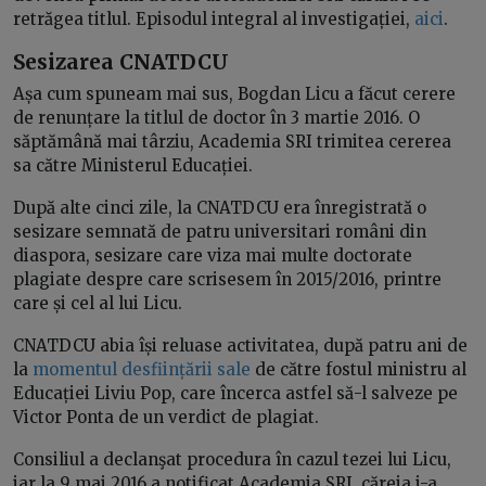
retrăgea titlul. Episodul integral al investigației,
aici
.
Sesizarea CNATDCU
Așa cum spuneam mai sus, Bogdan Licu a făcut cerere
de renunțare la titlul de doctor în 3 martie 2016. O
săptămână mai târziu, Academia SRI trimitea cererea
sa către Ministerul Educației.
După alte cinci zile, la CNATDCU era înregistrată o
sesizare semnată de patru universitari români din
diaspora, sesizare care viza mai multe doctorate
plagiate despre care scrisesem în 2015/2016, printre
care și cel al lui Licu.
CNATDCU abia își reluase activitatea, după patru ani de
la
momentul desființării sale
de către fostul ministru al
Educației Liviu Pop, care încerca astfel să-l salveze pe
Victor Ponta de un verdict de plagiat.
Consiliul a declanşat procedura în cazul tezei lui Licu,
iar la 9 mai 2016 a notificat Academia SRI, căreia i-a