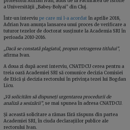
profesorul Adrian Ivan, adus de la Facultatea de Istorie
a Universităţii „Babeș-Bolyai” din Cluj.
Într-un interviu
pe care mi l-a acordat
în aprilie 2018,
Adrian Ivan anunța lansarea unui proces de verificare a
tuturor tezelor de doctorat susținute la Academia SRI în
perioada 2010-2016.
„Dacă se constată plagiatul, propun retragerea titlului”
,
afirma Ivan.
A doua zi după acest interviu, CNATDCU cerea pentru a
treia oară Academiei SRI să comunice decizia Comisiei
de Etică și decizia rectorului în privinţa tezei lui Bogdan
Licu.
„Vă solicităm să dispuneți urgentarea procedurii de
analiză a sesizării”
, se mai spunea în adresa CNATDCU.
Și această solicitare a rămas fără răspuns din partea
Academiei SRI, în ciuda declarațiilor publice ale
rectorului Ivan.