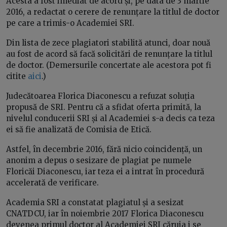
Acesta a fost imediat de acord și, pe data de 3 martie
2016, a redactat o cerere de renunțare la titlul de doctor
pe care a trimis-o Academiei SRI.
Din lista de zece plagiatori stabilită atunci, doar nouă
au fost de acord să facă solicitări de renunțare la titlul
de doctor. (Demersurile concertate ale acestora pot fi
citite
aici
.)
Judecătoarea Florica Diaconescu a refuzat soluția
propusă de SRI. Pentru că a sfidat oferta primită, la
nivelul conducerii SRI și al Academiei s-a decis ca teza
ei să fie analizată de Comisia de Etică.
Astfel, în decembrie 2016, fără nicio coincidență, un
anonim a depus o sesizare de plagiat pe numele
Floricăi Diaconescu, iar teza ei a intrat în procedură
accelerată de verificare.
Academia SRI a constatat plagiatul și a sesizat
CNATDCU, iar în noiembrie 2017 Florica Diaconescu
devenea primul doctor al Academiei SRI căruia i se