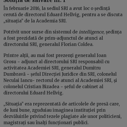
În februarie 2016, la sediul SRI a avut loc o ședință
cerută de directorul Eduard Hellvig, pentru a se discuta
„situația” de la Academia SRI.
Potrivit unor surse din sistemul de
intelligence
, ședința
a fost prezidată de prim-adjunctul de atunci al
directorului SRI, generalul Florian Coldea.
Printre alții, au mai fost prezenți generalul Ioan
Grosu − adjunct al directorului SRI responsabil cu
activitatea Academiei SRI, generalul Dumitru
Dumbravă − șeful Direcției Juridice din SRI, colonelul
Neculai Iancu− rectorul de atunci al Academiei SRI, și
colonelul Cristian Bizadea − șeful de cabinet al
directorului Eduard Hellvig.
„Situația” era reprezentată de articolele de presă care,
de luni bune, zguduiau imaginea instituției prin
dezvăluirile privind tezele plagiate ale unor politicieni,
magistrați sau înalți funcționari publici.