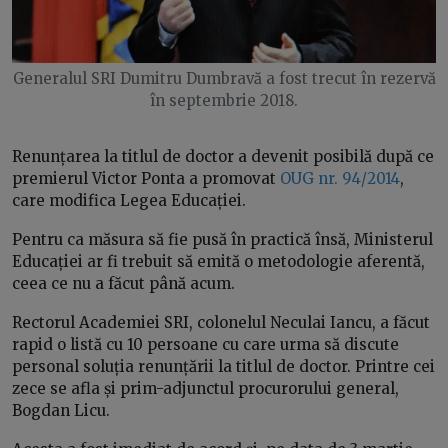
Generalul SRI Dumitru Dumbravă a fost trecut în rezervă
în septembrie 2018.
Renunțarea la titlul de doctor a devenit posibilă după ce
premierul Victor Ponta a promovat
OUG nr. 94/2014
,
care modifica Legea Educației.
Pentru ca măsura să fie pusă în practică însă, Ministerul
Educației ar fi trebuit să emită o metodologie aferentă,
ceea ce nu a făcut până acum.
Rectorul Academiei SRI, colonelul Neculai Iancu, a făcut
rapid o listă cu 10 persoane cu care urma să discute
personal soluția renunțării la titlul de doctor. Printre cei
zece se afla și prim-adjunctul procurorului general,
Bogdan Licu.