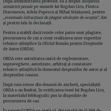
După administrarea probelor, ea a dispus
începerea
urmăririi penale
pe numele lui Bogdan Licu, Florica
Diaconescu, Adela Popescu și Mihai Stănișoară, pentru
„eventuale infracțiuni de plagiat săvârșite de aceștia”
, dar
și pentru fals în declarații.
Pentru a stabili dacă tezele celor patru sunt plagiate,
procuroarea de caz a cerut realizarea unor expertize
tehnico-științifice la Oficiul Român pentru Drepturile
de Autor (ORDA).
ORDA este autoritatea unică de reglementare,
supraveghere, autorizare, arbitraj și constatare
tehnico-științifică în domeniul drepturilor de autor și al
drepturilor conexe.
După cum reiese din dosarul de anchetă, specialiștii
ORDA s-au limitat, în verificarea tezei lui Bogdan Licu,
la materialul bibliografic pus la dispoziție de
procuroarea de caz.
În raportul ORDA se arată că, din totalul de 11.598 de