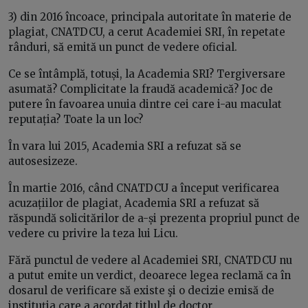
3) din 2016 încoace, principala autoritate în materie de
plagiat, CNATDCU, a cerut Academiei SRI, în repetate
rânduri, să emită un punct de vedere oficial.
Ce se întâmplă, totuși, la Academia SRI? Tergiversare
asumată? Complicitate la fraudă academică? Joc de
putere în favoarea unuia dintre cei care i-au maculat
reputația? Toate la un loc?
În vara lui 2015, Academia SRI a refuzat să se
autosesizeze.
În martie 2016, când CNATDCU a început verificarea
acuzațiilor de plagiat, Academia SRI a refuzat să
răspundă solicitărilor de a-și prezenta propriul punct de
vedere cu privire la teza lui Licu.
Fără punctul de vedere al Academiei SRI, CNATDCU nu
a putut emite un verdict, deoarece legea reclamă ca în
dosarul de verificare să existe şi o decizie emisă de
instituția care a acordat titlul de doctor.