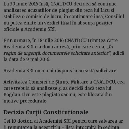
La 30 iunie 2016 însă, CNATDCU decidea să continue
analizarea acuzațiilor de plagiat din teza lui Licu și
stabilea o comisie de lucru; în continuare însă, Consiliul
nu putea emite un verdict final în absența poziției
oficiale a Academia SRI.
Prin urmare, în 18 iulie 2016 CNATDCU trimitea către
Academia SRI o a doua adresă, prin care cerea,
„în
regim de urgență, documentele solicitate anterior”
, adică
la data de 9 mai 2016.
Academia SRI nu a mai răspuns la această solicitare.
Activitatea Comisiei de Științe Militare a CNATDCU, cea
care trebuia să analizeze și să decidă dacă teza lui
Bogdan Licu este plagiată sau nu, este blocată din
motive procedurale.
Decizia Curţii Constituționale
Cei 10 doctori ai Academiei SRI pentru care salvarea ar
fi renunțarea la acest titlu − listă întocmită în ședința