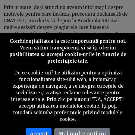
Prin urmare, deşi atunci nu aveam informații despre
motivele pentru care întârzia procedura declanșată de
CNATDCU, am decis să depun la Academia SRI mai
multe sesizări despre plagiatele care fuseseră
dezvăluite atât de
PressOne
, cât și de alți colegi din
presă.
Confidenţialitatea ta este importantă pentru noi.
Vrem să fim transparenţi și să îţi oferim
Am aplicat același traseu instituțional precum cel din
posibilitatea să accepţi cookie-urile în funcţie de
cazul judecătoarei Florica Diaconescu, singura
preferinţele tale.
persoană căreia Academia SRI i-a retras titlul de doctor.
De ce cookie-uri? Le utilizăm pentru a optimiza
Una dintre sesizările mele viza teza de doctorat a lui
funcţionalitatea site-ului web, a îmbunătăţi
Bogdan Licu.
experienţa de navigare, a se integra cu reţele de
socializare şi a afişa reclame relevante pentru
Potrivit Codului de Etică și Regulamentului de
interesele tale. Prin clic pe butonul "DA, ACCEPT"
funcționare a Comisiei de Etică, Academia SRI era
accepţi utilizarea modulelor cookie. Îţi poţi
obligată să îmi comunice deciziile verificărilor în 30 de
totodată schimba preferinţele privind modulele
zile.
cookie.
Acest termen nu a fost, însă, respectat. Nu am primit
Accept
Mai multe optiuni
nici până acum hotărârile Comisiei de Etică a