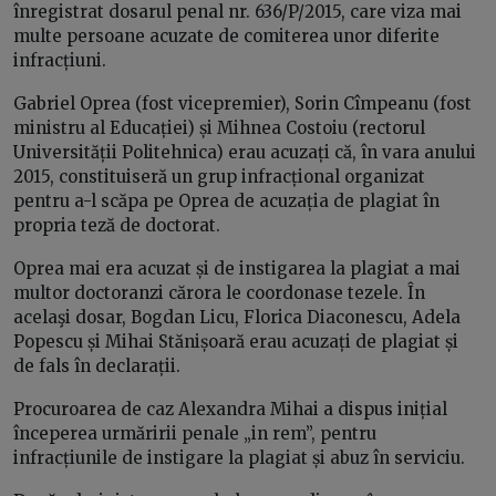
înregistrat dosarul penal nr. 636/P/2015, care viza mai
multe persoane acuzate de comiterea unor diferite
infracțiuni.
Gabriel Oprea (fost vicepremier), Sorin Cîmpeanu (fost
ministru al Educației) și Mihnea Costoiu (rectorul
Universității Politehnica) erau acuzați că, în vara anului
2015, constituiseră un grup infracțional organizat
pentru a-l scăpa pe Oprea de acuzația de plagiat în
propria teză de doctorat.
Oprea mai era acuzat și de instigarea la plagiat a mai
multor doctoranzi cărora le coordonase tezele. În
acelaşi dosar, Bogdan Licu, Florica Diaconescu, Adela
Popescu și Mihai Stănișoară erau acuzați de plagiat și
de fals în declarații.
Procuroarea de caz Alexandra Mihai a dispus inițial
începerea urmăririi penale „in rem”, pentru
infracțiunile de instigare la plagiat și abuz în serviciu.