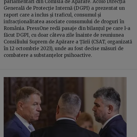
parlamentari din Comisia de Apărare. Acolo Direcția
Generală de Protecție Internă (DGPI) a prezentat un
raport care a inclus și traficul, consumul și
infracționalitatea asociate consumului de droguri în
România. PressOne redă pasaje din bilanțul pe care l-a
făcut DGPI, cu doar câteva zile înainte de reuniunea
Consiliului Suprem de Apărare a Țării (CSAT, organizată
în 12 octombrie 2023), unde au fost decise măsuri de
combatere a substanțelor psihoactive.