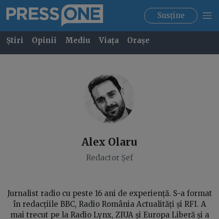
Susține
Știri
Opinii
Mediu
Viața
Orașe
Alex
Olaru
Redactor Șef
Jurnalist radio cu peste 16 ani de experiență. S-a format
în redacțiile BBC, Radio România Actualități și RFI. A
mai trecut pe la Radio Lynx, ZIUA și Europa Liberă și a