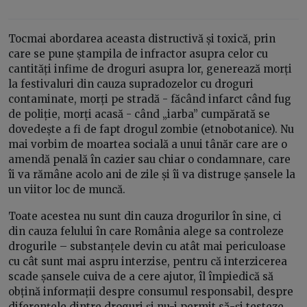
Tocmai abordarea aceasta distructivă și toxică, prin
care se pune ștampila de infractor asupra celor cu
cantități infime de droguri asupra lor, generează morți
la festivaluri din cauza supradozelor cu droguri
contaminate, morți pe stradă - făcând infarct când fug
de poliție, morți acasă - când „iarba” cumpărată se
dovedește a fi de fapt drogul zombie (etnobotanice). Nu
mai vorbim de moartea socială a unui tânăr care are o
amendă penală în cazier sau chiar o condamnare, care
îi va rămâne acolo ani de zile și îi va distruge șansele la
un viitor loc de muncă.
Toate acestea nu sunt din cauza drogurilor în sine, ci
din cauza felului în care România alege sa controleze
drogurile – substanțele devin cu atât mai periculoase
cu cât sunt mai aspru interzise, pentru că interzicerea
scade șansele cuiva de a cere ajutor, îl împiedică să
obțină informații despre consumul responsabil, despre
diferențele dintre droguri și nu-i permit să-și testeze