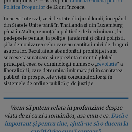
prohibiționiste” – asta spune
Comisia Globală pentru
Politica Drogurilor
de 12 ani încoace.
În acest interval, zeci de state din jurul lumii, începând
din Statele Unite până în Thailanda și din Luxemburg
până în Malta, renunță la politicile de incriminare, la
pedepsele penale, la poliție, jandarmi și câini polițisti,
și la demonizarea celor care au cantități mici de droguri
asupra lor. Rezultatele abandonării prohibiției sunt
succese răsunătoare și reprezintă curentul global
principal, ceea ce criminologii numesc o „
revoluție
” a
liberalizării, care determină îmbunătățiri în sănătatea
publică, în prospectele vieții consumatorilor și în
sistemele de ordine publică și de justiție.
Vrem să putem relata în profunzime
despre
viața de zi cu zi a românilor, așa cum e ea.
Dacă e
important și pentru tine, ajută-ne să o ducem la
capăt! Orice sumă contează
.