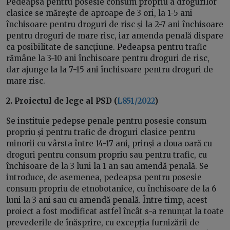
Pedeapsa pentru posesie consum propriu a drogurilor
clasice se mărește de aproape de 3 ori, la 1-5 ani
închisoare pentru droguri de risc și la 2-7 ani închisoare
pentru droguri de mare risc, iar amenda penală dispare
ca posibilitate de sancțiune. Pedeapsa pentru trafic
rămâne la 3-10 ani închisoare pentru droguri de risc,
dar ajunge la la 7-15 ani închisoare pentru droguri de
mare risc.
2. Proiectul de lege al PSD (
L851/2022
)
Se instituie pedepse penale pentru posesie consum
propriu și pentru trafic de droguri clasice pentru
minorii cu vârsta între 14-17 ani, prinși a doua oară cu
droguri pentru consum propriu sau pentru trafic, cu
închisoare de la 3 luni la 1 an sau amendă penală. Se
introduce, de asemenea, pedeapsa pentru posesie
consum propriu de etnobotanice, cu închisoare de la 6
luni la 3 ani sau cu amendă penală. Între timp, acest
proiect a fost modificat astfel încât s-a renunțat la toate
prevederile de înăsprire, cu excepția furnizării de