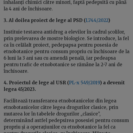
inhalanți chimici către minori, faptă pedepsită cu până
la 4 ani de închisoare.
3. Al doilea proiect de lege al PSD (
L744/2022
)
Instituie testarea antidrog a elevilor în cadrul școlilor,
prin prelevarea de mostre biologice. Se introduce, la fel
ca în celălalt proiect, pedepapsa pentru posesia de
etnobotanice pentru consum propriu cu închisoare de la
6 luni la 3 ani sau cu amendă penală, iar pedeapsa
pentru trafic de etnobotanice se rămâne la 2-7 ani de
închisoare.
4. Proiectul de lege al USR (
PL-x 549/2019
) a devenit
legea 45/2023.
Facilitează transferarea etnobotanicelor din legea
etnobotanicelor către legea drogurilor clasice, prin
mutarea lor în tabelele drogurilor „clasice”,
determinând astfel pedepsirea posesiei pentru consum
propriu și a operațiunilor cu etnobotanice la fel ca