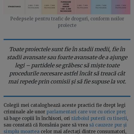
Pedepsele pentru trafic de droguri, conform noilor
proiecte
Toate proiectele sunt fie în stadii medii, fie în
stadii avansate sau foarte avansate de a ajunge
legi – partidele se grăbesc să miște toate
procedurile necesare astfel încât să treacă cât
mai repede prin comisii și să fie supuse la vot.
Colegii mei cataloghează aceste practici fie drept legi
criminale ale unor
parlamentari care vor cu orice preț
să bage copiii în închisori, ori
războiul puterii cu tinerii
,
sau constată că România pare să vrea
să cauzeze pur și
simplu moartea
celor mai afectați dintre consumatori,