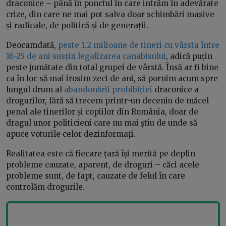
draconice – până în punctul în care intrăm în adevărate
crize, din care ne mai pot salva doar schimbări masive
și radicale, de politică și de generații.
Deocamdată,
peste 1.2 milioane de tineri cu vârsta între
16-25 de ani susțin legalizarea canabisului
, adică puțin
peste jumătate din total grupei de vârstă. Însă ar fi bine
ca în loc să mai irosim zeci de ani, să pornim acum spre
lungul drum al
abandonării prohibiției
draconice a
drogurilor, fără să trecem printr-un deceniu de măcel
penal ale tinerilor și copiilor din România, doar de
dragul unor politicieni care nu mai știu de unde să
apuce voturile celor dezinformați.
Realitatea este că fiecare țară își merită pe deplin
probleme cauzate, aparent, de droguri – căci acele
probleme sunt, de fapt, cauzate de felul în care
controlăm drogurile.