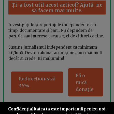
Ți-a fost util acest articol? Ajută-ne
să facem mai multe.
Investigațiile și reportajele independente cer
timp, documentare și bani. Nu depindem de
partide sau interese ascunse, ci de cititori ca tine.
Susține jurnalismul independent cu minimum
5€/lună. Devino abonat acum și ne ajuți mai mult
decât ai crede. Îți mulțumim!
Fă o
Redirecționează
mică
3.5%
donație
Confidenţialitatea ta este importantă pentru noi.
Share this