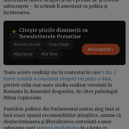
substanțele – în schimb îl amenință cu poliția și
închisoarea.
Citește știrile dimineții cu
Newsletterele PressOne
Revista Presei
Viața bună
Descoperă
Migrapop
Mai Bine
Toate aceste realități vin în contextul în care
1 din 2
tineri români a consumat droguri cel puțin o dată
,
potrivit celui mai mare studiu realizat vreodată în
Romania în domeniul drogurilor, de către psihologul
Mihai Copăceanu.
Partidele politice din Parlamentul nostru aleg însă să
facă exact opusul recomandărilor științifice, anume că
dezincriminarea și liberalizarea controlată a unor
substanțe sunt
singura modalitate
de a lupta cu