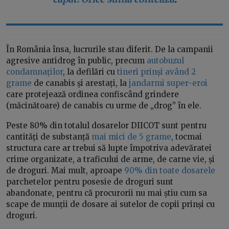
În România însa, lucrurile stau diferit. De la campanii
agresive antidrog în public, precum
autobuzul
condamnaților
, la defilări cu
tineri prinși având 2
grame
de canabis și arestați, la
jandarmi super-eroi
care protejează ordinea confiscând grindere
(măcinătoare) de canabis cu urme de „drog” în ele.
Peste 80% din totalul dosarelor DIICOT sunt pentru
cantități de substanță
mai mici de 5 grame
, tocmai
structura care ar trebui să lupte împotriva adevăratei
crime organizate, a traficului de arme, de carne vie, și
de droguri. Mai mult, aproape
90% din toate dosarele
parchetelor pentru posesie de droguri sunt
abandonate, pentru că procurorii nu mai știu cum sa
scape de munții de dosare ai sutelor de copii prinși cu
droguri.