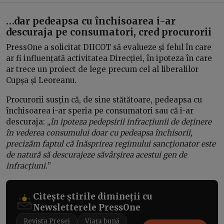
…dar pedeapsa cu închisoarea i-ar
descuraja pe consumatori, cred procurorii
PressOne a solicitat DIICOT să evalueze și felul în care
ar fi influențată activitatea Direcției, în ipoteza în care
ar trece un proiect de lege precum cel al liberalilor
Cupșa și Leoreanu.
Procurorii susțin că, de sine stătătoare, pedeapsa cu
închisoarea i-ar speria pe consumatori sau că i-ar
descuraja: „
în ipoteza pedepsirii infracțiunii de deținere
în vederea consumului doar cu pedeapsa închisorii,
precizăm faptul că înăsprirea regimului sancționator este
de natură să descurajeze săvârșirea acestui gen de
infracțiuni.
”
Citește știrile dimineții cu
Newsletterele PressOne
Revista Presei
Viața bună