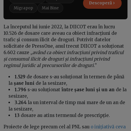
Descoperă
Migrapop
Mai Bine
La începutul lui iunie 2022, la DIICOT erau în lucru
10.526 de dosare care aveau ca obiect infracțiuni de
trafic și consum ilicit de droguri. Potrivit datelor
solicitate de PressOne, anul trecut DIICOT a soluționat
6.602 cauze „
având ca obiect infracțiuni privind traficul
și consumul ilicit de droguri și infracțiuni privind
regimul juridic al precursorilor de droguri.
”
1.529
de dosare s-au soluționat în termen de până
la
șase luni
de la sesizare,
1.796
s-au soluționat
între șase luni și un an
de la
sesizare,
3.264
la un interval de timp mai mare de un an de
la sesizare,
13
dosare au atins termenul de prescripție.
Proiecte de lege precum cel al PNL sau
o inițiativă ceva