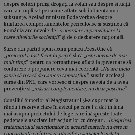
despre șoferii prinși drogați la volan sau despre situații
care au implicat persoane aflate sub influența unor
substanțe. Același ministru Bode vorbea despre
limitarea comportamentelor periculoase și susținea că
România are nevoie de „
o abordare cuprinzătoare la
toate nivelurile societăţii
” şi de o dezbatere naţională.
Surse din partid spun acum pentru PressOne că
„
proiectul a fost făcut în pripă
” și că „
este nevoie de mai
mult timp
” pentru ca formațiunea aflată la guvernare să
contureze o propunere ceva mai coerentă. „
Nu are nicio
șansă să treacă de Camera Deputaților
”, susțin aceleași
surse din PNL, care vorbesc și despre nevoia de a avea
prevenție și „
măsuri complementare, nu doar pușcărie
.”
Consiliul Superior al Magistraturii și-a exprimat la
rându-i rezerve clare în avizul pe care l-a dat în luna
mai asupra proiectului de lege care înăsprește toate
pedepsele asociate infracțiunilor cu droguri. „
Înăsprirea
tratamentului sancționator în această materie nu este în
concordanță cu întreaga filozofie a actualei legislații