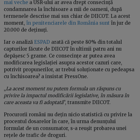
mai veche
a USR-ului ar avea drept consecință
condamnarea la închisoare a mii de oameni, după
termenele descrise mai sus chiar de DIICOT. La acest
moment,
în penitenciarele din România sunt
în jur de
20.000 de deținuți.
Iar o analiză
ESPAD
arată că peste 80% din totalul
capturilor făcute de DIICOT în ultimii patru ani nu
depășesc 5 grame. Ce consecințe ar putea avea
modificarea legislației asupra acestor cazuri care,
potrivit propunerilor, ar trebui soluționate cu pedeapsa
cu închisoarea? a insistat PressOne.
„
La acest moment nu putem formula un răspuns cu
privire la impactul modificării legislative, în măsura în
care aceasta va fi adoptată
”, transmite DIICOT.
Procurorii români nu dețin nicio statistică cu privire la
procentul dosarelor în care, în urma denunțului
formulat de un consumator, s-a reușit probarea unei
rețele de trafic de droguri.