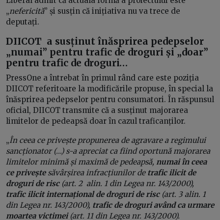
Liberal admit că actuala formă a proiectului este
„
nefericită
” și susțin că inițiativa nu va trece de
deputați.
DIICOT a susținut înăsprirea pedepselor
„numai” pentru trafic de droguri și „doar”
pentru trafic de droguri…
PressOne a întrebat în primul rând care este poziția
DIICOT referitoare la modificările propuse, în special la
înăsprirea pedepselor pentru consumatori. În răspunsul
oficial, DIICOT transmite că a susținut majorarea
limitelor de pedeapsă doar în cazul traficanților.
„
În ceea ce privește propunerea de agravare a regimului
sancționator (...) s-a apreciat ca fiind oportună majorarea
limitelor minimă și maximă de pedeapsă,
numai în ceea
ce privește
săvârșirea infracțiunilor de
trafic ilicit de
droguri de risc
(art. 2 alin. 1 din Legea nr. 143/2000),
trafic ilicit internațional de droguri de risc
(art. 3 alin. 1
din Legea nr. 143/2000),
trafic de droguri având ca urmare
moartea victimei
(art. 11 din Legea nr. 143/2000).