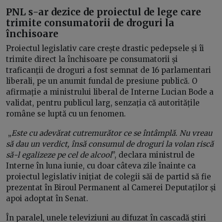
PNL s-ar dezice de proiectul de lege care
trimite consumatorii de droguri la
închisoare
Proiectul legislativ care crește drastic pedepsele și îi
trimite direct la închisoare pe consumatorii și
traficanții de droguri a fost semnat de 16 parlamentari
liberali, pe un anumit fundal de presiune publică. O
afirmație a ministrului liberal de Interne Lucian Bode a
validat, pentru publicul larg, senzația că autoritățile
române se luptă cu un fenomen.
„
Este cu adevărat cutremurător ce se întâmplă. Nu vreau
să dau un verdict, însă consumul de droguri la volan riscă
să-l egalizeze pe cel de alcool
”, declara ministrul de
Interne în luna iunie, cu doar câteva zile înainte ca
proiectul legislativ inițiat de colegii săi de partid să fie
prezentat în Biroul Permanent al Camerei Deputaților și
apoi adoptat în Senat.
În paralel, unele televiziuni au difuzat în cascadă știri