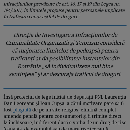
infracțiunilor prevăzute de art. 16, 17 și 19 din Legea nr.
194/2011, în limitele propuse pentru persoanele implicate
în
traficarea
unor astfel de droguri
.”
Direcția de Investigare a Infracţiunilor de
Criminalitate Organizată şi Terorism consideră
că majorarea limitelor de pedeapsă pentru
traficanți ar da posibilitatea instanțelor din
România „să individualizeze mai bine
sentințele” și ar descuraja traficul de droguri.
Însă proiectul de lege inițiat de deputații PNL Laurențiu
Dan Leoreanu și Ioan Cupșa, a cărui motivare pare să fi
fost
plagiată
de pe un site religios, elimină complet
amenda penală pentru consumatori și îi trimite direct
la închisoare, indiferent dacă e vorba de un drog de risc
(canabis, de exemplu) sau de mare risc (cocaină,