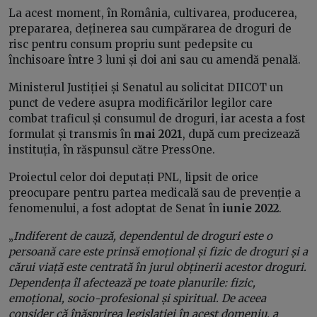
La acest moment, în România, cultivarea, producerea,
prepararea, deținerea sau cumpărarea de droguri de
risc pentru consum propriu sunt pedepsite cu
închisoare între 3 luni și doi ani sau cu amendă penală.
Ministerul Justiției și Senatul au solicitat DIICOT un
punct de vedere asupra modificărilor legilor care
combat traficul și consumul de droguri, iar acesta a fost
formulat și transmis în
mai 2021
, după cum precizează
instituția, în răspunsul către PressOne.
Proiectul celor doi deputați PNL, lipsit de orice
preocupare pentru partea medicală sau de prevenție a
fenomenului, a fost adoptat de Senat în
iunie 2022
.
„
Indiferent de cauză, dependentul de droguri este o
persoană care este prinsă emoțional și fizic de droguri și a
cărui viață este centrată în jurul obținerii acestor droguri.
Dependența îl afectează pe toate planurile: fizic,
emoțional, socio-profesional și spiritual. De aceea
consider că înăsprirea legislației în acest domeniu, a