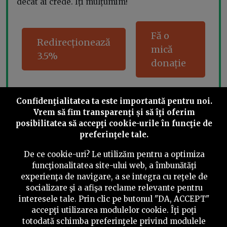
decât ai crede. Îți mulțumim!
Fă o
Redirecționează
mică
3.5%
donație
Confidenţialitatea ta este importantă pentru noi.
Share this
Vrem să fim transparenţi și să îţi oferim
posibilitatea să accepţi cookie-urile în funcţie de
preferinţele tale.
De ce cookie-uri? Le utilizăm pentru a optimiza
funcţionalitatea site-ului web, a îmbunătăţi
experienţa de navigare, a se integra cu reţele de
©
2026
PressOne.ro
socializare şi a afişa reclame relevante pentru
interesele tale. Prin clic pe butonul "DA, ACCEPT"
RSS
Newslettere
Despre noi
Politica editorială
accepţi utilizarea modulelor cookie. Îţi poţi
totodată schimba preferinţele privind modulele