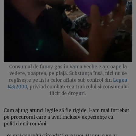
Consumul de funny gas în Vama Veche e aproape la
vedere, noaptea, pe plajă. Substanța însă, nici nu se
regăsește pe lista celor aflate sub control din
Legea
143/2000
, privind combaterea traficului și consumului
ilicit de droguri.
Cum ajung atunci legile să fie rigide, l-am mai întrebat
pe procurorul care a avut inclusiv experiențe cu
politicienii români.
„
Se mai consultă câteodată și cu noi. Dar nu cum ar