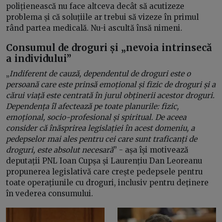
polițienească nu face altceva decât să acutizeze
problema și că soluțiile ar trebui să vizeze în primul
rând partea medicală. Nu-i ascultă însă nimeni.
Consumul de droguri și „nevoia intrinsecă
a individului”
„
Indiferent de cauză, dependentul de droguri este o
persoană care este prinsă emoțional și fizic de droguri și a
cărui viață este centrată în jurul obținerii acestor droguri.
Dependența îl afectează pe toate planurile: fizic,
emoțional, socio-profesional și spiritual. De aceea
consider că înăsprirea legislației în acest domeniu, a
pedepselor mai ales pentru cei care sunt traficanți de
droguri, este absolut necesară
” - așa își motivează
deputații PNL Ioan Cupșa și Laurențiu Dan Leoreanu
propunerea legislativă care crește pedepsele pentru
toate operațiunile cu droguri, inclusiv pentru deținere
în vederea consumului.