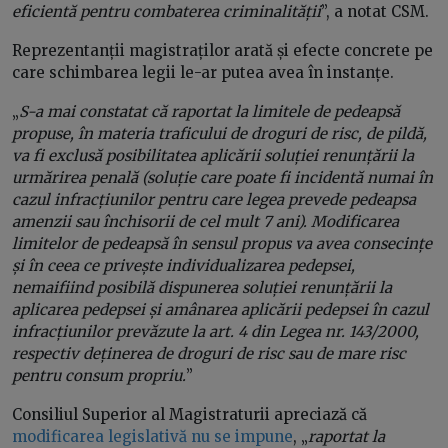
eficientă pentru combaterea criminalității
”, a notat CSM.
Reprezentanții magistraților arată și efecte concrete pe
care schimbarea legii le-ar putea avea în instanțe.
„
S-a mai constatat că raportat la limitele de pedeapsă
propuse, în materia traficului de droguri de risc, de pildă,
va fi exclusă posibilitatea aplicării soluției renunțării la
urmărirea penală (soluție care poate fi incidentă numai în
cazul infracțiunilor pentru care legea prevede pedeapsa
amenzii sau închisorii de cel mult 7 ani). Modificarea
limitelor de pedeapsă în sensul propus va avea consecințe
și în ceea ce privește individualizarea pedepsei,
nemaifiind posibilă dispunerea soluției renunțării la
aplicarea pedepsei și amânarea aplicării pedepsei în cazul
infracțiunilor prevăzute la art. 4 din Legea nr. 143/2000,
respectiv deținerea de droguri de risc sau de mare risc
pentru consum propriu.
”
Consiliul Superior al Magistraturii apreciază că
modificarea legislativă nu se impune
, „
raportat la