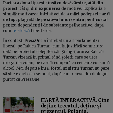
Partea a doua lipsește însă cu desăvârșire, atât din
proiect, cât și din expunerea de motive
. Explicația e
simplă:
motivarea inițiativei de a mări pedepsele ar fi
de fapt plagiată de pe site-ul unui centru penticostal
pentru dependenții de substanțe psihoactive
, după
cum
relatează
Libertatea.
În context, PressOne a întrebat un alt parlamentar
liberal, pe Raluca Turcan, cum își justifică semnătura
dată pe proiectul colegilor săi. Și îngrijorarea Ralucăi
Turcan vizează în primul rând șoferii care se urcă
drogați la volan, pe care îi compară cu cei care consumă
alcool. Mai departe însă, fostul ministru Turcan nu pare
să știe exact ce a semnat, după cum reiese din dialogul
purtat cu PressOne.
HARTĂ INTERACTIVĂ. Cine
deține trecutul, deține și
prezentul. Polonia,