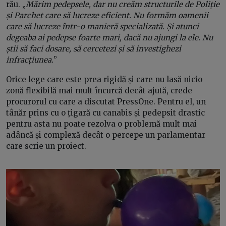
rău. „
Mărim pedepsele, dar nu creăm structurile de Poliție
și Parchet care să lucreze eficient. Nu formăm oamenii
care să lucreze într-o manieră specializată. Și atunci
degeaba ai pedepse foarte mari, dacă nu ajungi la ele. Nu
știi să faci dosare, să cercetezi și să investighezi
infracțiunea.
”
Orice lege care este prea rigidă și care nu lasă nicio
zonă flexibilă mai mult încurcă decât ajută, crede
procurorul cu care a discutat PressOne. Pentru el, un
tânăr prins cu o țigară cu canabis și pedepsit drastic
pentru asta nu poate rezolva o problemă mult mai
adâncă și complexă decât o percepe un parlamentar
care scrie un proiect.