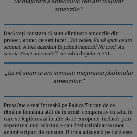
de majorare a amenzilor. Noi am majorat
amenzile.”
Dacă veți constata că sunt eliminate amenzile din
proiect, atunci ce veți face? „
Voi vedea. Eu vă spun ce am
semnat. A fost dezbătut în primă cameră? Nu cred. Au
scos la Senat amenzile??”
se miră deputata PNL.
„Eu vă spun ce am semnat: majorarea plafonului
amenzilor.”
PressOne o mai întreabă pe Raluca Turcan de ce
rămâne România atât de în urmă, comparativ cu felul în
care se legiferează în alte state europene, inclusiv prin
separarea unor substanțe sau dezincriminarea unor
anumite tipuri de consum. Ultima adăugată pe listă este