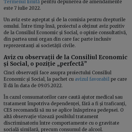
Termenul limită
pentru depunerea de amendamente
este 7 iulie 2022.
Un aviz este așteptat și de la comisia pentru drepturile
omului. Între timp însă, proiectul a obținut aviz pozitiv
de la Consiliul Economic și Social, o opinie consultativă,
din partea unui organ din care fac parte inclusiv
reprezentanți ai societății civile.
Aviz cu observații de la Consiliul Economic
și Social, o poziție „perfectă”
Cinci observații face asupra proiectului Consiliul
Economic și Social, la pachet cu
avizul favorabil
pe care
îl dă în data de 09.05.2022.
În cazul consumatorilor care caută ajutor medical sau
tratament împotriva dependenței, fără a fi și traficanți,
CES recomandă să nu se aplice înăsprirea pedepsei. O
altă observație vizează posibilul tratament
discriminatoriu între comportamente cu o gravitate
socială similară, precum consumul de alcool.