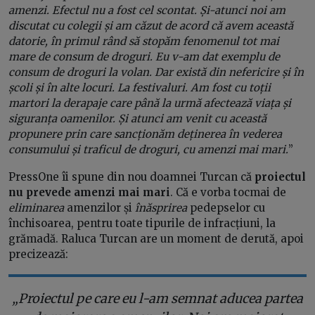
amenzi. Efectul nu a fost cel scontat. Și-atunci noi am
discutat cu colegii și am căzut de acord că avem această
datorie, în primul rând să stopăm fenomenul tot mai
mare de consum de droguri. Eu v-am dat exemplu de
consum de droguri la volan. Dar există din nefericire și în
școli și în alte locuri. La festivaluri. Am fost cu toții
martori la derapaje care până la urmă afectează viața și
siguranța oamenilor. Și atunci am venit cu această
propunere prin care sancționăm deținerea în vederea
consumului și traficul de droguri, cu amenzi mai mari.
”
PressOne îi spune din nou doamnei Turcan că
proiectul
nu prevede amenzi mai mari
. Că e vorba tocmai de
eliminarea
amenzilor și
înăsprirea
pedepselor cu
închisoarea, pentru toate tipurile de infracțiuni, la
grămadă. Raluca Turcan are un moment de derută, apoi
precizează:
„Proiectul pe care eu l-am semnat aducea partea