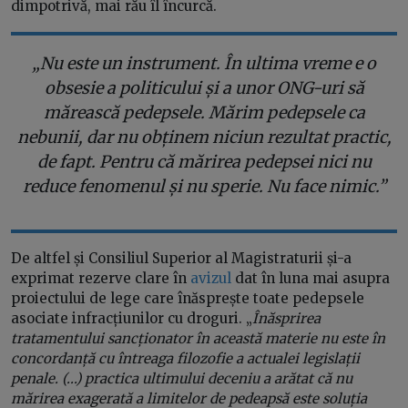
dimpotrivă, mai rău îl încurcă.
„Nu este un instrument. În ultima vreme e o
obsesie a politicului și a unor ONG-uri să
mărească pedepsele. Mărim pedepsele ca
nebunii, dar nu obținem niciun rezultat practic,
de fapt. Pentru că mărirea pedepsei nici nu
reduce fenomenul și nu sperie. Nu face nimic.”
De altfel și Consiliul Superior al Magistraturii și-a
exprimat rezerve clare în
avizul
dat în luna mai asupra
proiectului de lege care înăsprește toate pedepsele
asociate infracțiunilor cu droguri. „
Înăsprirea
tratamentului sancționator în această materie nu este în
concordanță cu întreaga filozofie a actualei legislații
penale. (...) practica ultimului deceniu a arătat că nu
mărirea exagerată a limitelor de pedeapsă este soluția