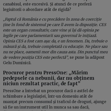
canabisul, este excesivă. Și atunci de ce preferă
legiuitorii o abordare atât de rigidă?
„
Faptul că România e cu precădere în zona de coerciție
ține în fond de sistemul pe care îl avem la dispoziție. CES
este un organ consultativ, care vine și își dă opinia pe
legile pe care parlamentarii sau guvernul le inițiază.
Opinia CES a fost cam așa: da, e un fenomen. Da, trebuie o
măsură și da, trebuie completată cu educație. Ne place sau
nu ne place, oamenii mor din cauza asta. Din punctul meu
de vedere poziția CES este perfectă”
, se pune la adăpost
Gelu Duminică.
Procuror pentru PressOne: „Mărim
pedepsele ca nebunii, dar nu obținem
niciun rezultat practic, de fapt”
PressOne a întrebat un procuror dacă o astfel de
schimbare a legislației, într-un domeniu atât de
nuanțat precum consumul și traficul de droguri, ajunge
să fie un instrument util în munca sa sau dacă,