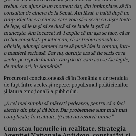
trebui. Am ajuns la un moment dat, din întâmplare, să fiu
consultat de cineva de la Senat. Am lăsat-o baltă după un
timp. Efectiv era cineva care voia să-i scriu eu niște texte
de lege, să le ia și să se ducă să se laude la șefi că
muncește. Am încercat să-i explic că nu așa se face, că ar
trebui consultați practicienii, că ar trebui consultări
oficiale, adunați oameni care să pună idei la comun, într-
o manieră serioasă. Dar nu, dorința era să fie scris ceva
acolo, pe repede înainte. Din păcate cam așa se fac legile,
de multe ori, în România.
”
Procurorul concluzionează că în România s-ar pendula
de fapt între aceleași repere: populismul politicienilor
și latura emoțională a publicului.
„
E cel mai simplu să mărești pedeapsa, pentru că o faci
efectiv din pix și dă bine. Dar problemele sunt mult mai
complicate, în realitate. Și asta nu rezolvă nimic.
”
Cum stau lucrurile în realitate. Strategia
Agenției Naționale Antidrog, constatări și