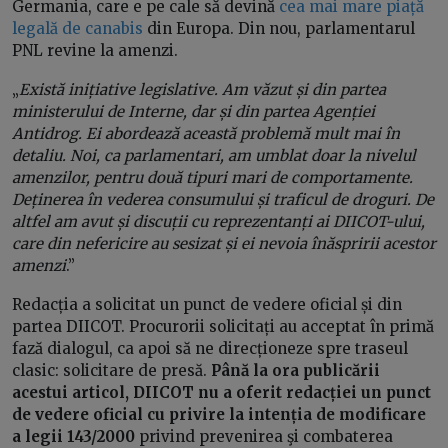
Germania, care e pe cale să devină
cea mai mare piață
legală de canabis
din Europa. Din nou, parlamentarul
PNL revine la amenzi.
„
Există inițiative legislative. Am văzut și din partea
ministerului de Interne, dar și din partea Agenției
Antidrog. Ei abordează această problemă mult mai în
detaliu. Noi, ca parlamentari, am umblat doar la nivelul
amenzilor, pentru două tipuri mari de comportamente.
Deținerea în vederea consumului și traficul de droguri. De
altfel am avut și discuții cu reprezentanți ai DIICOT-ului,
care din nefericire au sesizat și ei nevoia înăspririi acestor
amenzi
.”
Redacția a solicitat un punct de vedere oficial și din
partea DIICOT. Procurorii solicitați au acceptat în primă
fază dialogul, ca apoi să ne direcționeze spre traseul
clasic: solicitare de presă.
Până la ora publicării
acestui articol, DIICOT nu a oferit redacției un punct
de vedere oficial cu privire la intenția de modificare
a legii 143/2000
privind prevenirea şi combaterea