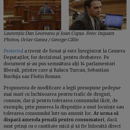
Laurențiu Dan Leoreanu și Ioan Cupșa. Foto: Inquam
Photos, Octav Ganea / George Călin
Proiectul
a trecut de Senat și este înregistrat la Camera
Deputaților, for decizional, pentru dezbatere. Pe
document și-au pus semnătura alți 14 parlamentari
liberali, printre care și Raluca Turcan, Sebastian
Burduja sau Florin Roman.
Propunerea de modificare a legii presupune pedepse
mai mari cu închisoarea pentru trafic de droguri,
consum, dar și pentru tolerarea consumului ilicit, de
exemplu, prin punerea la dispoziție a unei locuințe sau
tolerarea consumului într-un anumit loc.
Ar urma să
dispară amenda penală pentru consumatori
, dacă
sunt prinși cu o cantitate mică și să fie înlocuită direct