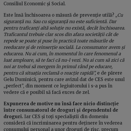
Consiliul Economic și Social.
Este însă închisoarea o măsură de prevenție utilă? „
Cu
siguranță nu. Sau cu siguranță nu este suficientă. Dar
pentru traficanți altă soluție nu există, decât închisoarea.
Traficantul trebuie clar scos din afara societății cât de
repede se poate și puse în practică toate măsurile de
reeducare și de reinserție socială. La consumator avem și
educarea. Nu ai cum, în momentul în care fenomenul a
luat amploare, să te faci că nu-l vezi. Nu ai cum să zici că
noi ar trebui să mergem în primul rând pe educare,
pentru că situația reclamă o reacție rapidă”,
e de părere
Gelu Duminică, pentru care avizul dat de CES este unul
„perfect”, din moment ce legiuitorului i s-a pus în
vedere că e posibil să facă exces de zel.
Expunerea de motive nu însă face nicio distincție
între consumatorul de droguri și dependentul de
droguri.
Iar CES și toți specialiștii din domeniu
consideră că incriminarea pentru deținere în vederea
consumului personal a unor droguri de risc, precum