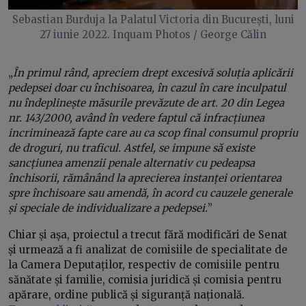
Sebastian Burduja la Palatul Victoria din București, luni
27 iunie 2022. Inquam Photos / George Călin
„
În primul rând, apreciem drept excesivă soluția aplicării
pedepsei doar cu închisoarea, în cazul în care inculpatul
nu îndeplinește măsurile prevăzute de art. 20 din Legea
nr. 143/2000, având în vedere faptul că infracțiunea
incriminează fapte care au ca scop final consumul propriu
de droguri, nu traficul. Astfel, se impune să existe
sancțiunea amenzii penale alternativ cu pedeapsa
închisorii, rămânând la aprecierea instanței orientarea
spre închisoare sau amendă, în acord cu cauzele generale
și speciale de individualizare a pedepsei.
”
Chiar și așa, proiectul a trecut fără modificări de Senat
și urmează a fi analizat de comisiile de specialitate de
la Camera Deputaților, respectiv de comisiile pentru
sănătate și familie, comisia juridică și comisia pentru
apărare, ordine publică și siguranță națională.