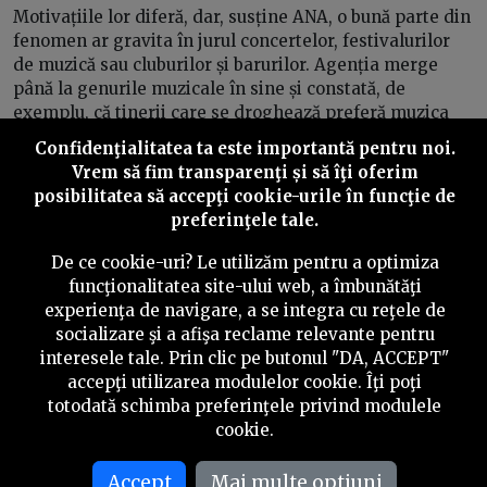
Motivațiile lor diferă, dar, susține ANA, o bună parte din
fenomen ar gravita în jurul concertelor, festivalurilor
de muzică sau cluburilor și barurilor. Agenția merge
până la genurile muzicale în sine și constată, de
exemplu, că tinerii care se droghează preferă muzica
house, pop, reggae și rock. O informație a cărei
Confidenţialitatea ta este importantă pentru noi.
relevanță sau utilitate par greu de înțeles.
Vrem să fim transparenţi și să îţi oferim
posibilitatea să accepţi cookie-urile în funcţie de
preferinţele tale.
De ce cookie-uri? Le utilizăm pentru a optimiza
funcţionalitatea site-ului web, a îmbunătăţi
experienţa de navigare, a se integra cu reţele de
socializare şi a afişa reclame relevante pentru
interesele tale. Prin clic pe butonul "DA, ACCEPT"
accepţi utilizarea modulelor cookie. Îţi poţi
totodată schimba preferinţele privind modulele
cookie.
Accept
Mai multe optiuni