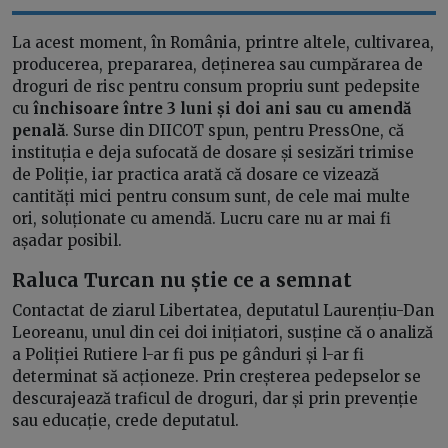
La acest moment, în România, printre altele, cultivarea,
producerea, prepararea, deținerea sau cumpărarea de
droguri de risc pentru consum propriu sunt pedepsite
cu
închisoare între 3 luni și doi ani sau cu amendă
penală
. Surse din DIICOT spun, pentru PressOne, că
instituția e deja sufocată de dosare și sesizări trimise
de Poliție, iar practica arată că dosare ce vizează
cantități mici pentru consum sunt, de cele mai multe
ori, soluționate cu amendă. Lucru care nu ar mai fi
așadar posibil.
Raluca Turcan nu știe ce a semnat
Contactat de ziarul Libertatea, deputatul Laurențiu-Dan
Leoreanu, unul din cei doi inițiatori, susține că o analiză
a Poliției Rutiere l-ar fi pus pe gânduri și l-ar fi
determinat să acționeze. Prin creșterea pedepselor se
descurajează traficul de droguri, dar și prin prevenție
sau educație, crede deputatul.