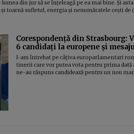
e lumea din jur să se înțeleagă pe ea mai bine. Și asta
și toarnă sufletul, energia și nenumăratele cești de 
Corespondență din Strasbourg: V
6 candidați la europene și mesaju
I-am întrebat pe câțiva europarlamentari rom
tinerii care vor putea vota pentru prima dată a
ne-au răspuns candidează pentru un nou man