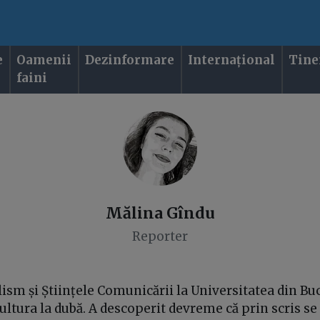
e
Oamenii
Dezinformare
Internațional
Tine
faini
Mălina
Gîndu
Reporter
alism și Științele Comunicării la Universitatea din B
Cultura la dubă. A descoperit devreme că prin scris se