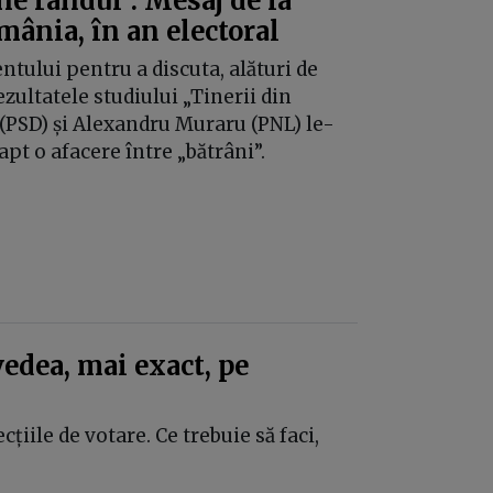
ne rândul”. Mesaj de la
mânia, în an electoral
ntului pentru a discuta, alături de
zultatele studiului „Tinerii din
 (PSD) și Alexandru Muraru (PNL) le-
pt o afacere între „bătrâni”.
vedea, mai exact, pe
cțiile de votare. Ce trebuie să faci,