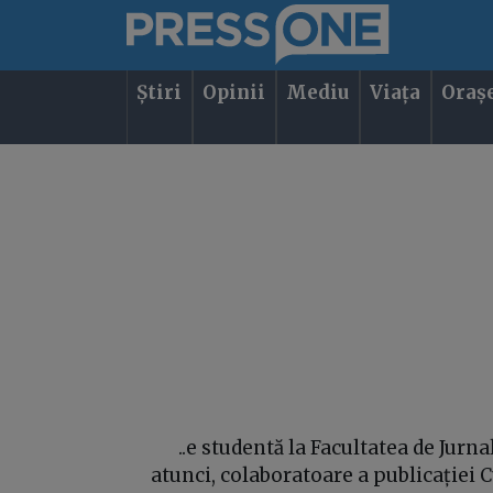
Știri
Opinii
Mediu
Viața
Oraș
..e studentă la Facultatea de Jurn
atunci, colaboratoare a publicației 