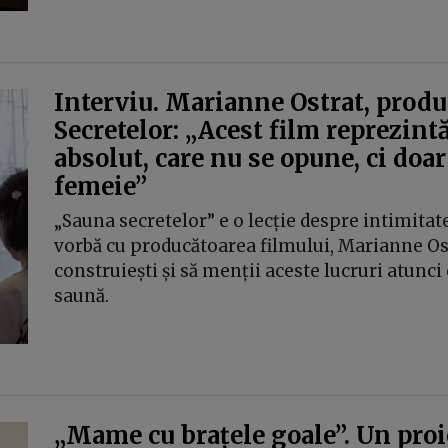
Interviu. Marianne Ostrat, produ
Secretelor: „Acest film reprezint
absolut, care nu se opune, ci doa
femeie”
„Sauna secretelor” e o lecție despre intimitate
vorbă cu producătoarea filmului, Marianne Os
construiești și să menții aceste lucruri atunci
saună.
„Mame cu brațele goale”. Un proie