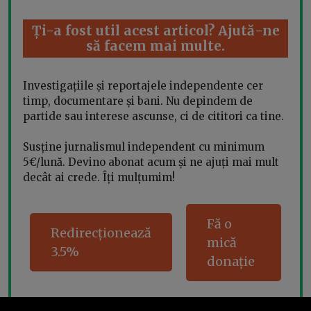
Ți-a fost util acest articol? Ajută-ne
să facem mai multe.
Investigațiile și reportajele independente cer
timp, documentare și bani. Nu depindem de
partide sau interese ascunse, ci de cititori ca tine.
Susține jurnalismul independent cu minimum
5€/lună. Devino abonat acum și ne ajuți mai mult
decât ai crede. Îți mulțumim!
Fă o
Redirecționează
mică
3.5%
donație