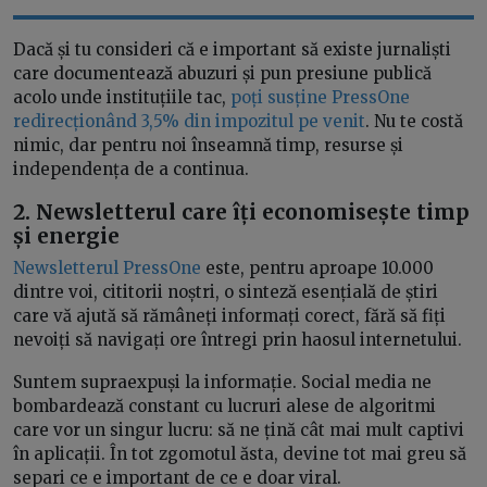
Dacă și tu consideri că e important să existe jurnaliști
care documentează abuzuri și pun presiune publică
acolo unde instituțiile tac,
poți susține PressOne
redirecționând 3,5% din impozitul pe venit
. Nu te costă
nimic, dar pentru noi înseamnă timp, resurse și
independența de a continua.
2. Newsletterul care îți economisește timp
și energie
Newsletterul PressOne
este, pentru aproape 10.000
dintre voi, cititorii noștri, o sinteză esențială de știri
care vă ajută să rămâneți informați corect, fără să fiți
nevoiți să navigați ore întregi prin haosul internetului.
Suntem supraexpuși la informație. Social media ne
bombardează constant cu lucruri alese de algoritmi
care vor un singur lucru: să ne țină cât mai mult captivi
în aplicații. În tot zgomotul ăsta, devine tot mai greu să
separi ce e important de ce e doar viral.