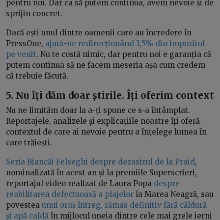
pentru noi. Dar ca să putem continua, avem nevoie și de
sprijin concret.
Dacă ești unul dintre oamenii care au încredere în
PressOne,
ajută-ne redirecționând 3,5% din impozitul
pe venit
. Nu te costă nimic, dar pentru noi e garanția că
putem continua să ne facem meseria așa cum credem
că trebuie făcută.
5. Nu îți dăm doar știrile. Îți oferim context
Nu ne limităm doar la a-ți spune ce s-a întâmplat.
Reportajele, analizele și explicațiile noastre îți oferă
contextul de care ai nevoie pentru a înțelege lumea în
care trăiești.
Seria Biancăi Felseghi despre dezastrul de la Praid
,
nominalizată în acest an și la premiile Superscrieri,
reportajul video realizat de Laura Popa
despre
reabilitarea defectuoasă a plajelor
la Marea Neagră, sau
povestea
unui oraș întreg, rămas definitiv fără căldură
și apă caldă
în mijlocul uneia dintre cele mai grele ierni