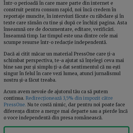
Într-o perioadă în care mare parte din internet e
construit pentru consum rapid, noi încă credem în
reportaje muncite, în interviuri făcute cu răbdare și în
texte care rămân cu tine și după ce închizi pagina. Asta
înseamnă ore de documentare, editare, verificări.
Înseamnă timp. Iar timpul este una dintre cele mai
scumpe resurse într-o redacție independentă.
Dacă ai citit măcar un material PressOne care ți-a
schimbat perspectiva, te-a ajutat să înțelegi ceva mai
bine sau pur și simplu ți-a dat sentimentul că nu ești
singur în felul în care vezi lumea, atunci jurnalismul
nostru și-a făcut treaba.
Acum avem nevoie de ajutorul tău ca să putem
continua.
Redirecționează 3,5% din impozit către
PressOne
.
Nu te costă nimic, dar pentru noi poate face
diferența dintre a merge mai departe sau a pierde încă
o voce independentă din presa românească.