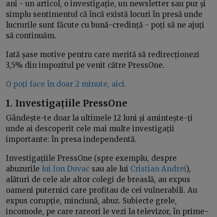
ani - un articol, o investigație, un newsletter sau pur și
simplu sentimentul că încă există locuri în presă unde
lucrurile sunt făcute cu bună-credință - poți să ne ajuți
să continuăm.
Iată șase motive pentru care merită să redirecționezi
3,5% din impozitul pe venit către PressOne.
O poți face în doar 2 minute, aici.
1. Investigațiile PressOne
Gândește-te doar la ultimele 12 luni și amintește-ți
unde ai descoperit cele mai multe investigații
importante: în presa independentă.
Investigațiile PressOne (spre exemplu, despre
abuzurile
lui Ion Duvac
sau ale lui
Cristian Andrei
),
alături de cele ale altor colegi de breaslă, au expus
oameni puternici care profitau de cei vulnerabili. Au
expus corupție, minciună, abuz. Subiecte grele,
incomode, pe care rareori le vezi la televizor, în prime-