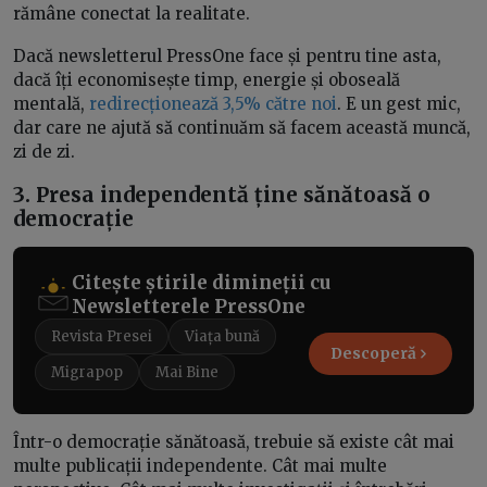
rămâne conectat la realitate.
Dacă newsletterul PressOne face și pentru tine asta,
dacă îți economisește timp, energie și oboseală
mentală,
redirecționează 3,5% către noi
. E un gest mic,
dar care ne ajută să continuăm să facem această muncă,
zi de zi.
3. Presa independentă ține sănătoasă o
democrație
Citește știrile dimineții cu
Newsletterele PressOne
Revista Presei
Viața bună
Descoperă
Migrapop
Mai Bine
Într-o democrație sănătoasă, trebuie să existe cât mai
multe publicații independente. Cât mai multe