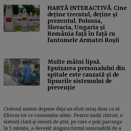
HARTĂ INTERACTIVĂ. Cine
deține trecutul, deține și
prezentul. Polonia,
Slovacia, Ungaria și
România față în față cu
fantomele Armatei Roșii
Multe mâini lipsă.
Epuizarea personalului din
spitale este cauzată și de
lipsurile sistemului de
prevenție
Creierul nostru depune deja un efort uriaș doar ca să
filtreze tot ce consumăm zilnic. Pentru mulți cititori, o
sinteză clară și onestă de știri, pe care o poți parcurge
în 5 minute, a devenit singura formă sustenabilă de a