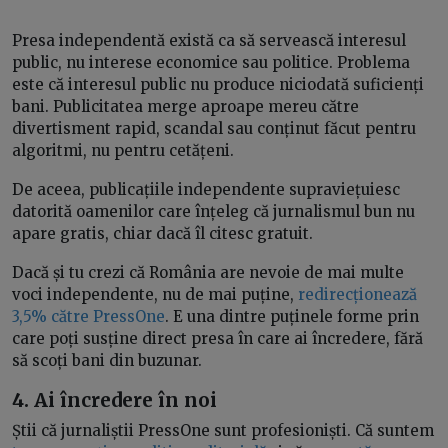
Presa independentă există ca să servească interesul
public, nu interese economice sau politice. Problema
este că interesul public nu produce niciodată suficienți
bani. Publicitatea merge aproape mereu către
divertisment rapid, scandal sau conținut făcut pentru
algoritmi, nu pentru cetățeni.
De aceea, publicațiile independente supraviețuiesc
datorită oamenilor care înțeleg că jurnalismul bun nu
apare gratis, chiar dacă îl citesc gratuit.
Dacă și tu crezi că România are nevoie de mai multe
voci independente, nu de mai puține,
redirecționează
3,5% către PressOne
. E una dintre puținele forme prin
care poți susține direct presa în care ai încredere, fără
să scoți bani din buzunar.
4. Ai încredere în noi
Știi că jurnaliștii PressOne sunt profesioniști. Că suntem