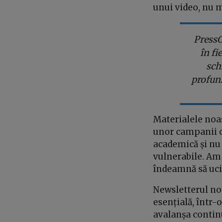
unui video, nu m
PressO
în fi
sch
profun
Materialele noas
unor campanii o
academică și nu 
vulnerabile. Am 
îndeamnă să uc
Newsletterul nos
esențială, într-
avalanșa continu