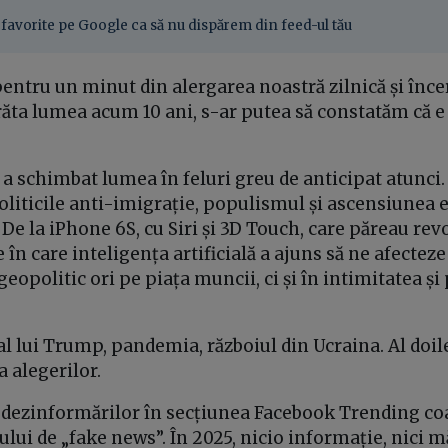
favorite pe Google ca să nu dispărem din feed-ul tău
entru un minut din alergarea noastră zilnică și înc
ta lumea acum 10 ani, s-ar putea să constatăm că e
a schimbat lumea în feluri greu de anticipat atunci. 
politicile anti-imigrație, populismul și ascensiunea
 De la iPhone 6S, cu Siri și 3D Touch, care păreau rev
 în care inteligența artificială a ajuns să ne afecteze 
eopolitic ori pe piața muncii, ci și în intimitatea și
 lui Trump, pandemia, războiul din Ucraina. Al doil
 alegerilor.
a dezinformărilor în secțiunea Facebook Trending coa
ului de „fake news”. În 2025, nicio informație, nici 