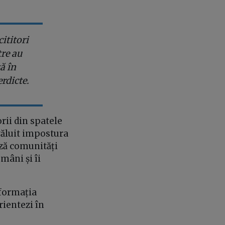
ititori
tre au
ă în
rdicte.
rii din spatele
văluit impostura
ază comunități
mâni și îi
nformația
rientezi în