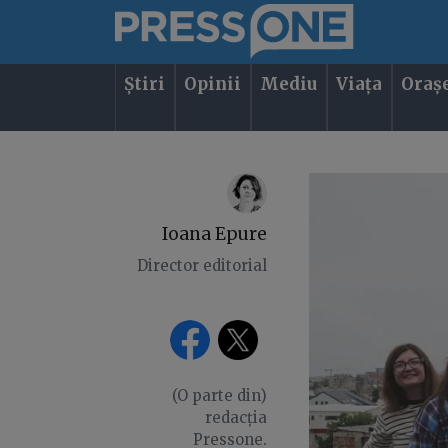
Știri
Opinii
Mediu
Viața
Oraș
Ioana Epure
Director editorial
(O parte din)
redacția
Pressone.