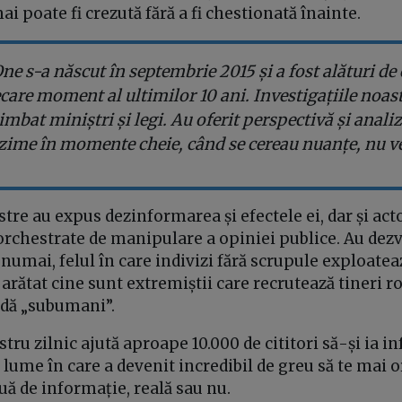
ai poate fi crezută fără a fi chestionată înainte.
ne s-a născut în septembrie 2015 și a fost alături de c
ecare moment al ultimilor 10 ani. Investigațiile noas
imbat miniștri și legi. Au oferit perspectivă și analiz
zime în momente cheie, când se cereau nuanțe, nu ve
tre au expus dezinformarea și efectele ei, dar și acto
rchestrate de manipulare a opiniei publice. Au dez
numai, felul în care indivizi fără scrupule exploate
arătat cine sunt extremiștii care recrutează tineri ro
idă „subumani”.
tru zilnic ajută aproape 10.000 de cititori să-și ia i
o lume în care a devenit incredibil de greu să te mai o
ă de informație, reală sau nu.