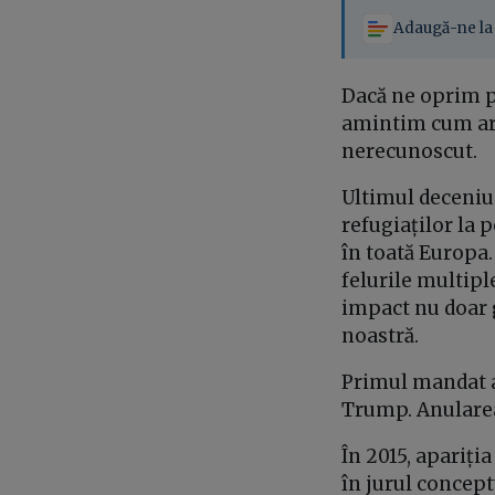
Adaugă-ne la 
Dacă ne oprim p
amintim cum ară
nerecunoscut.
Ultimul deceniu 
refugiaților la 
în toată Europa.
felurile multiple
impact nu doar g
noastră.
Primul mandat al
Trump. Anularea
În 2015, apariți
în jurul concept