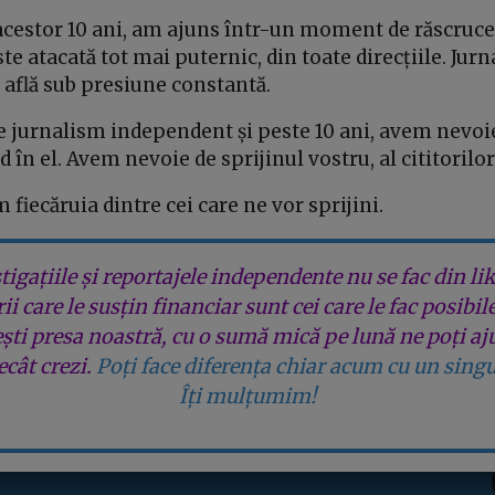
 acestor 10 ani, am ajuns într-un moment de răscruce
e atacată tot mai puternic, din toate direcțiile. Jurna
 află sub presiune constantă.
e jurnalism independent și peste 10 ani, avem nevoie
 în el. Avem nevoie de sprijinul vostru, al cititorilor
 fiecăruia dintre cei care ne vor sprijini.
tigațiile și reportajele independente nu se fac din lik
rii care le susțin financiar sunt cei care le fac posibil
ești presa noastră, cu o sumă mică pe lună ne poți aj
cât crezi.
Poți face diferența chiar acum cu un singu
Îți mulțumim!