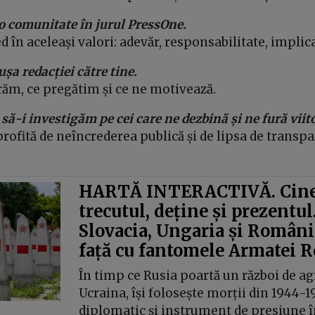
o comunitate în jurul PressOne.
 în aceleași valori: adevăr, responsabilitate, implic
șa redacției către tine.
răm, ce pregătim și ce ne motivează.
ă-i investigăm pe cei care ne dezbină și ne fură viito
rofită de neîncrederea publică și de lipsa de transpa
HARTĂ INTERACTIVĂ. Cine
trecutul, deține și prezentul
Slovacia, Ungaria și România
față cu fantomele Armatei R
În timp ce Rusia poartă un război de ag
Ucraina, își folosește morții din 1944-1
diplomatic și instrument de presiune în