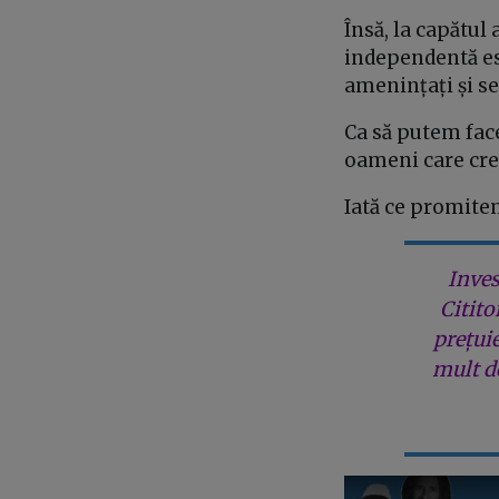
Însă, la capătul
independentă est
amenințați și se
Ca să putem fac
oameni care cred
Iată ce promitem
Inves
Citito
prețui
mult de