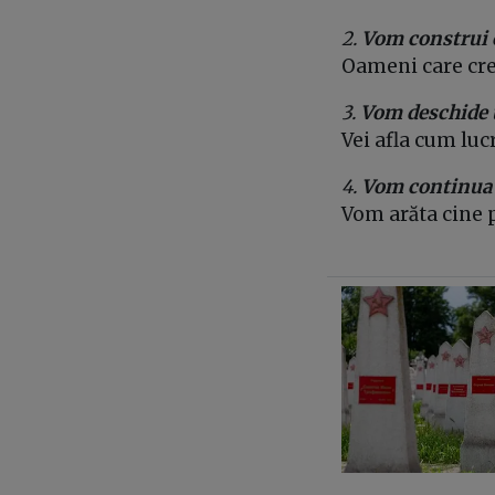
2.
Vom construi 
Oameni care cred
3.
Vom deschide u
Vei afla cum luc
4.
Vom continua s
Vom arăta cine p