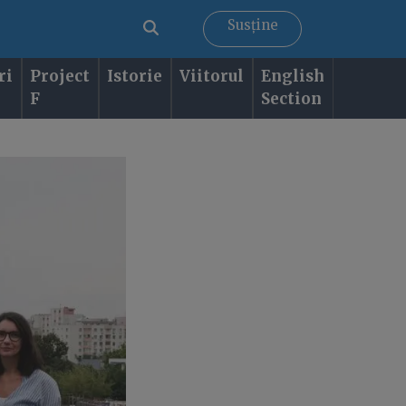
Susține
ri
Project
Istorie
Viitorul
English
F
Section