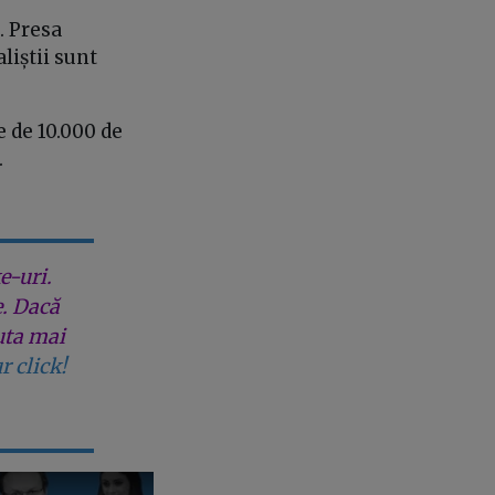
. Presa
liștii sunt
 de 10.000 de
.
e-uri.
e. Dacă
uta mai
r click!