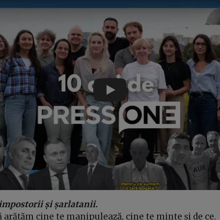
Play
postorii și șarlatanii.
arătăm cine te manipulează, cine te minte și de ce.