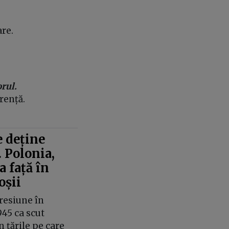
are.
rul.
rență.
 deține
. Polonia,
 față în
oșii
resiune în
945 ca scut
 țările pe care