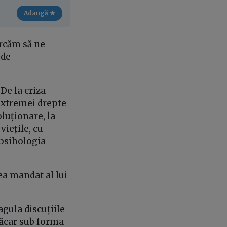
Adaugă ★
ercăm să ne
 de
De la criza
 extremei drepte
oluționare, la
viețile, cu
 psihologia
ea mandat al lui
gula discuțiile
măcar sub forma