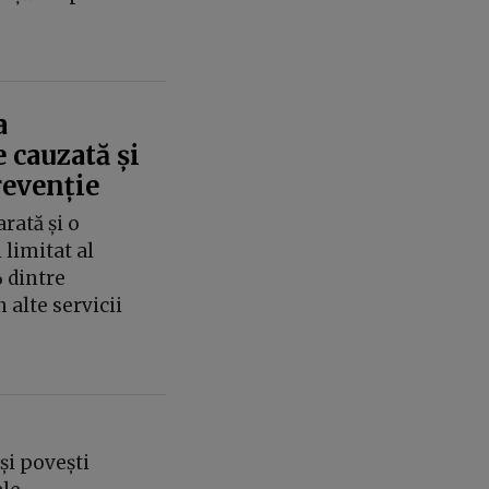
a
 cauzată și
revenție
rată și o
limitat al
 dintre
n alte servicii
și povești