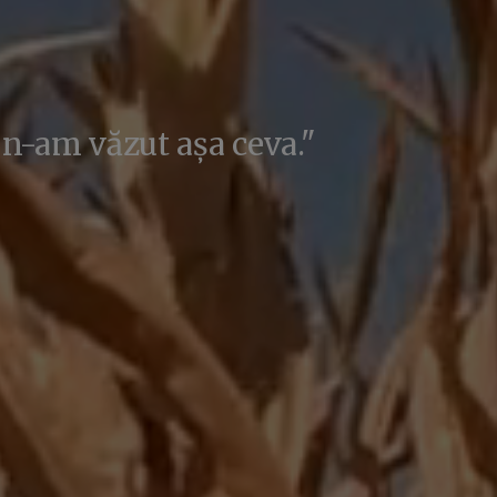
 n-am văzut așa ceva."