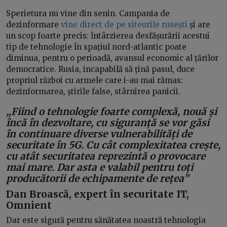
Sperietura nu vine din senin. Campania de
dezinformare
vine direct de pe siteurile rusești
și are
un scop foarte precis: întârzierea desfășurării acestui
tip de tehnologie în spațiul nord-atlantic poate
diminua, pentru o perioadă, avansul economic al țărilor
democratice. Rusia, incapabilă să țină pasul, duce
propriul război cu armele care i-au mai rămas:
dezinformarea, știrile false, stârnirea panicii.
„Fiind o tehnologie foarte complexă, nouă și
încă în dezvoltare, cu siguranță se vor găsi
în continuare diverse vulnerabilități de
securitate în 5G. Cu cât complexitatea crește,
cu atât securitatea reprezintă o provocare
mai mare. Dar asta e valabil pentru toți
producătorii de echipamente de rețea”
Dan Broască, expert în securitate IT,
Omnient
Dar este sigură pentru sănătatea noastră tehnologia