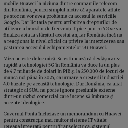
mobile Huawei la niciuna dintre companiile telecom
din România, pentru simplul motiv că aparatele aflate
pe stoc nu vor avea probleme cu accesul la serviciile
Google. Dar licitația pentru atribuirea drepturilor de
utilizare a benzilor de frecvențe tipice pentru 5G se va
finaliza abia la sfârșitul acestui an, iar România încă nu
a reacționat la nivel oficial cu privire la interzicerea sau
păstrarea accesului echipamentelor 5G Huawei.
Miza nu este deloc mică. Se estimează că desfășurarea
rapidă a tehnologiei 5G în România va duce la un plus
de 4,7 miliarde de dolari în PIB și la 250.000 de locuri de
muncă noi până în 2025, ca urmare a creșterii industriei
4.0 bazate pe această tehnologie. Dar România, ca aliat
strategic al SUA, nu poate ignora presiunile externe
dintr-un război comercial care începe să îmbrace și
accente ideologice.
Guvernul Ponta încheiase un memorandum cu Huawei
pentru construcția mai multor sisteme IT vitale:
rețeaua integrată pentru Transelectrica, sistemul