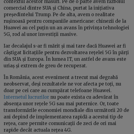
contextul acestor măsuri. Pe de o parte avem războiul
comercial dintre SUA și China, purtat la inițiativa
președintelui Trump. Pe de alta, avem o realitate
rușinoasă pentru companiile americane: chinezii de la
Huawei au cel puțin un an avans în privința tehnologiei
5G, rod al unor investiții masive.
Iar decalajul s-ar fi mărit și mai tare dacă Huawei ar fi
câștigat licitațiile pentru dezvoltarea rețelei 5G în părți
din SUA și Europa. În lumea IT, un astfel de avans este
uriaș și extrem de greu de recuperat.
În România, acest eveniment a trecut mai degrabă
neobservat, deși rezultatele ne vor afecta pe toți, nu
doar pe cei care au cumpărat telefoane Huawei.
Internetul lucrurilor
nu poate exista cu adevărat în
absența unor rețele 5G sau mai puternice. Or, toate
transformările economiei mondiale din următorii 20 de
ani depind de implementarea rapidă a acestui tip de
rețea, care permite comunicații de zeci de ori mai
rapide decât actuala rețea 4G.