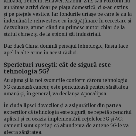
Alibaba, Tencent, Huawei, Xiaomi, ZTE sau Foxconn nu
au rămas activi doar pe piața domestică, ci s-au extins
și pe piețele vestice. Iar fondurile uriașe pe care le au la
îndemână le reinvestesc cu încăpățânare în cercetare și
dezvoltare, atunci când nu primesc ajutor chiar de la
statul chinez și de la spionii săi industriali.
Dar dacă China domină peisajul tehnologic, Rusia face
apel la alte arme în acest război.
Sperieturi rusești: cât de sigură este
tehnologia 5G?
Au ajuns și la noi zvonurile conform cărora tehnologia
5G cauzează cancer, este periculoasă pentru sănătatea
umană și, în general, va declanșa Apocalipsa.
În ciuda lipsei dovezilor și a asigurărilor din partea
experților că tehnologia este sigură, se repetă scenariul
aplicat și cu ocazia implementării rețelelor 3G și 4G:
oamenii sunt speriați că abundența de antene 5G le va
afecta sănătatea.