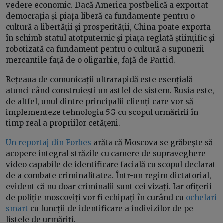
vedere economic. Dacă America postbelică a exportat
democrația și piața liberă ca fundamente pentru o
cultură a libertății și prosperității, China poate exporta
în schimb statul atotputernic și piața reglată științific și
robotizată ca fundament pentru o cultură a supunerii
mercantile față de o oligarhie, față de Partid.
Rețeaua de comunicații ultrarapidă este esențială
atunci când construiești un astfel de sistem. Rusia este,
de altfel, unul dintre principalii clienți care vor să
implementeze tehnologia 5G cu scopul urmăririi în
timp real a propriilor cetățeni.
Un reportaj din Forbes
arăta că Moscova se grăbește să
acopere integral străzile cu camere de supraveghere
video capabile de identificare facială cu scopul declarat
de a combate criminalitatea. Într-un regim dictatorial,
evident că nu doar criminalii sunt cei vizați. Iar ofițerii
de poliție moscoviți vor fi echipați în curând cu
ochelari
smart
cu funcții de identificare a indivizilor de pe
listele de urmăriți.