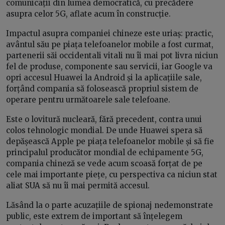
comunicații din lumea democratică, cu precădere
asupra celor 5G, aflate acum în construcție.
Impactul asupra companiei chineze este uriaș: practic,
avântul său pe piața telefoanelor mobile a fost curmat,
partenerii săi occidentali vitali nu îi mai pot livra niciun
fel de produse, componente sau servicii, iar Google va
opri accesul Huawei la Android și la aplicațiile sale,
forțând compania să folosească propriul sistem de
operare pentru următoarele sale telefoane.
Este o lovitură nucleară, fără precedent, contra unui
colos tehnologic mondial. De unde Huawei spera să
depășească Apple pe piața telefoanelor mobile și să fie
principalul producător mondial de echipamente 5G,
compania chineză se vede acum scoasă forțat de pe
cele mai importante piețe, cu perspectiva ca niciun stat
aliat SUA să nu îi mai permită accesul.
Lăsând la o parte acuzațiile de spionaj nedemonstrate
public, este extrem de important să înțelegem