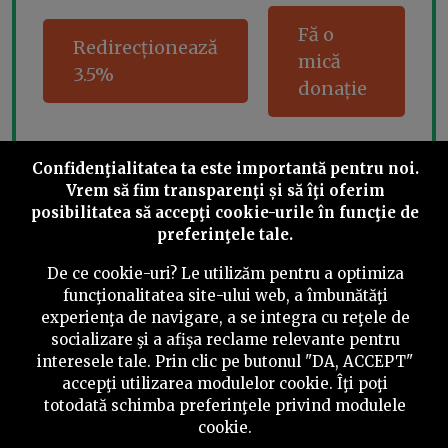
Fă o
Redirecționează
mică
3.5%
donație
Confidenţialitatea ta este importantă pentru noi.
Share this
Vrem să fim transparenţi și să îţi oferim
posibilitatea să accepţi cookie-urile în funcţie de
preferinţele tale.
De ce cookie-uri? Le utilizăm pentru a optimiza
funcţionalitatea site-ului web, a îmbunătăţi
experienţa de navigare, a se integra cu reţele de
©
2026
PressOne.ro
socializare şi a afişa reclame relevante pentru
interesele tale. Prin clic pe butonul "DA, ACCEPT"
RSS
Newslettere
Despre noi
Politica editorială
accepţi utilizarea modulelor cookie. Îţi poţi
totodată schimba preferinţele privind modulele
Politica de verificare a conținutului
Contact
cookie.