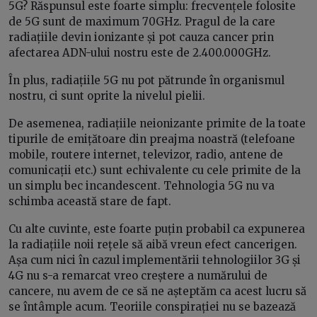
5G? Răspunsul este foarte simplu: frecvențele folosite
de 5G sunt de maximum 70GHz. Pragul de la care
radiațiile devin ionizante și pot cauza cancer prin
afectarea ADN-ului nostru este de 2.400.000GHz.
În plus, radiațiile 5G nu pot pătrunde în organismul
nostru, ci sunt oprite la nivelul pielii.
De asemenea, radiațiile neionizante primite de la toate
tipurile de emițătoare din preajma noastră (telefoane
mobile, routere internet, televizor, radio, antene de
comunicații etc.) sunt echivalente cu cele primite de la
un simplu bec incandescent. Tehnologia 5G nu va
schimba această stare de fapt.
Cu alte cuvinte, este foarte puțin probabil ca expunerea
la radiațiile noii rețele să aibă vreun efect cancerigen.
Așa cum nici în cazul implementării tehnologiilor 3G și
4G nu s-a remarcat vreo creștere a numărului de
cancere, nu avem de ce să ne așteptăm ca acest lucru să
se întâmple acum. Teoriile conspirației nu se bazează