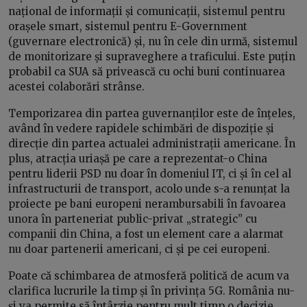
național de informații și comunicații, sistemul pentru
orașele smart, sistemul pentru E-Government
(guvernare electronică) și, nu în cele din urmă, sistemul
de monitorizare și supraveghere a traficului. Este puțin
probabil ca SUA să privească cu ochi buni continuarea
acestei colaborări strânse.
Temporizarea din partea guvernanților este de înțeles,
având în vedere rapidele schimbări de dispoziție și
direcție din partea actualei administrații americane. În
plus, atracția uriașă pe care a reprezentat-o China
pentru liderii PSD nu doar în domeniul IT, ci și în cel al
infrastructurii de transport, acolo unde s-a renunțat la
proiecte pe bani europeni nerambursabili în favoarea
unora în parteneriat public-privat „strategic” cu
companii din China, a fost un element care a alarmat
nu doar partenerii americani, ci și pe cei europeni.
Poate că schimbarea de atmosferă politică de acum va
clarifica lucrurile la timp și în privința 5G. România nu-
și va permite să întârzie pentru mult timp o decizie