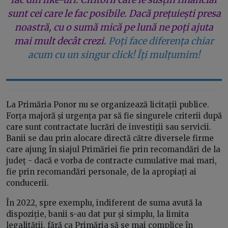
sunt cei care le fac posibile. Dacă prețuiești presa
noastră, cu o sumă mică pe lună ne poți ajuta
mai mult decât crezi.
Poți face diferența chiar
acum cu un singur click! Îți mulțumim!
La Primăria Ponor nu se organizează licitații publice.
Forța majoră și urgența par să fie singurele criterii după
care sunt contractate lucrări de investiții sau servicii.
Banii se dau prin alocare directă către diversele firme
care ajung în siajul Primăriei fie prin recomandări de la
județ - dacă e vorba de contracte cumulative mai mari,
fie prin recomandări personale, de la apropiați ai
conducerii.
În 2022, spre exemplu, indiferent de suma avută la
dispoziție, banii s-au dat pur și simplu, la limita
legalității, fără ca Primăria să se mai complice în