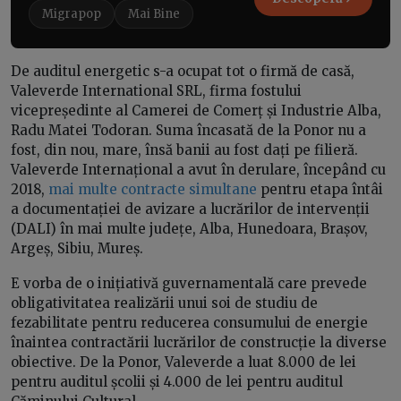
Migrapop
Mai Bine
De auditul energetic s-a ocupat tot o firmă de casă,
Valeverde International SRL, firma fostului
vicepreședinte al Camerei de Comerț și Industrie Alba,
Radu Matei Todoran. Suma încasată de la Ponor nu a
fost, din nou, mare, însă banii au fost dați pe filieră.
Valeverde Internațional a avut în derulare, începând cu
2018,
mai multe contracte simultane
pentru etapa întâi
a documentației de avizare a lucrărilor de intervenții
(DALI) în mai multe județe, Alba, Hunedoara, Brașov,
Argeș, Sibiu, Mureș.
E vorba de o inițiativă guvernamentală care prevede
obligativitatea realizării unui soi de studiu de
fezabilitate pentru reducerea consumului de energie
înaintea contractării lucrărilor de construcție la diverse
obiective. De la Ponor, Valeverde a luat 8.000 de lei
pentru auditul școlii și 4.000 de lei pentru auditul