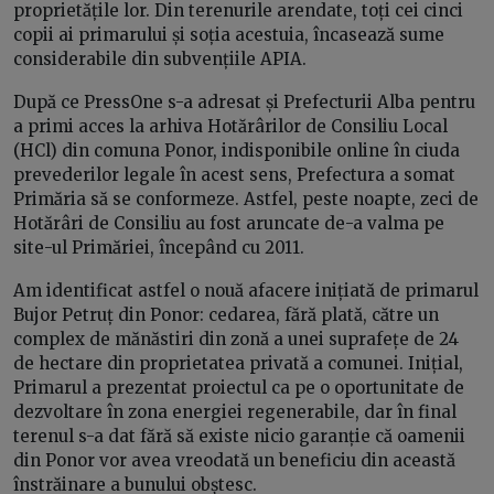
proprietățile lor. Din terenurile arendate, toți cei cinci
copii ai primarului și soția acestuia, încasează sume
considerabile din subvențiile APIA.
După ce PressOne s-a adresat și Prefecturii Alba pentru
a primi acces la arhiva Hotărârilor de Consiliu Local
(HCl) din comuna Ponor, indisponibile online în ciuda
prevederilor legale în acest sens, Prefectura a somat
Primăria să se conformeze. Astfel, peste noapte, zeci de
Hotărâri de Consiliu au fost aruncate de-a valma pe
site-ul Primăriei, începând cu 2011.
Am identificat astfel o nouă afacere inițiată de primarul
Bujor Petruț din Ponor: cedarea, fără plată, către un
complex de mănăstiri din zonă a unei suprafețe de 24
de hectare din proprietatea privată a comunei. Inițial,
Primarul a prezentat proiectul ca pe o oportunitate de
dezvoltare în zona energiei regenerabile, dar în final
terenul s-a dat fără să existe nicio garanție că oamenii
din Ponor vor avea vreodată un beneficiu din această
înstrăinare a bunului obștesc.