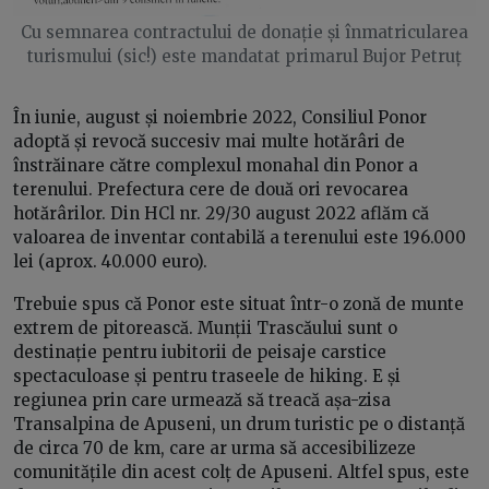
Cu semnarea contractului de donație și înmatricularea
turismului (sic!) este mandatat primarul Bujor Petruț
În iunie, august și noiembrie 2022, Consiliul Ponor
adoptă și revocă succesiv mai multe hotărâri de
înstrăinare către complexul monahal din Ponor a
terenului. Prefectura cere de două ori revocarea
hotărârilor. Din HCl nr. 29/30 august 2022 aflăm că
valoarea de inventar contabilă a terenului este 196.000
lei (aprox. 40.000 euro).
Trebuie spus că Ponor este situat într-o zonă de munte
extrem de pitorească. Munții Trascăului sunt o
destinație pentru iubitorii de peisaje carstice
spectaculoase și pentru traseele de hiking. E și
regiunea prin care urmează să treacă așa-zisa
Transalpina de Apuseni, un drum turistic pe o distanță
de circa 70 de km, care ar urma să accesibilizeze
comunitățile din acest colț de Apuseni. Altfel spus, este