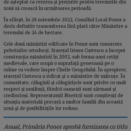
de așteptat ca cererea și prețurile pentru terenurile din
zonă să crească în următoarea perioadă.
În sfârșit, în 28 noiembrie 2022, Consiliul Local Ponor a
decis definitiv transmiterea fără plată către Mănăstire a
terenului de 24 de hectare.
Cele două mănăstiri edificate în Ponor sunt cunoscute
pelerinilor ortodocși. Starețul Irineu Curtescu a început
construcția mănăstirii în 2002, sub forma unei cetăți
medievale, care ocupă o suprafață generoasă pe o
culme cu vedere înspre Cheile Geogelului. În apropiere,
starețul Curtescu a ridicat și o mănăstire de măicuțe. În
comunitate, călugării și călugărițele sunt privite cu mult
respect și umilință, fiindcă oamenii sunt sărmani și
credincioși. Reprezentanții Bisericii sunt conștienți de
situația materială precară a multor familii din această
zonă şi de posibilitățile lor reduse.
Anual, Primăria Ponor aprobă furnizarea cu titlu