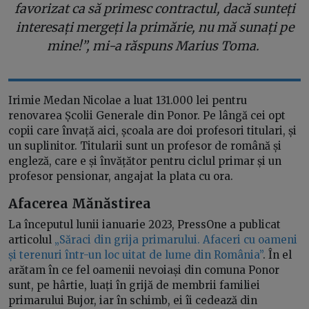
favorizat ca să primesc contractul, dacă sunteți
interesați mergeți la primărie, nu mă sunați pe
mine!”, mi-a răspuns Marius Toma.
Irimie Medan Nicolae a luat 131.000 lei pentru
renovarea Școlii Generale din Ponor. Pe lângă cei opt
copii care învață aici, școala are doi profesori titulari, și
un suplinitor. Titularii sunt un profesor de română și
engleză, care e și învățător pentru ciclul primar și un
profesor pensionar, angajat la plata cu ora.
Afacerea Mănăstirea
La începutul lunii ianuarie 2023, PressOne a publicat
articolul
„Săraci din grija primarului. Afaceri cu oameni
și terenuri într-un loc uitat de lume din România”
. În el
arătam în ce fel oamenii nevoiași din comuna Ponor
sunt, pe hârtie, luați în grijă de membrii familiei
primarului Bujor, iar în schimb, ei îi cedează din