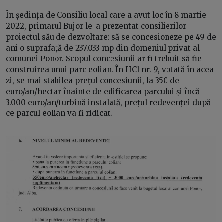
În ședința de Consiliu local care a avut loc în 8 martie
2022, primarul Bujor le-a prezentat consilierilor
proiectul său de dezvoltare: să se concesioneze pe 49 de
ani o suprafață de 237.033 mp din domeniul privat al
comunei Ponor. Scopul concesiunii ar fi trebuit să fie
construirea unui parc eolian. În HCl nr. 9, votată în acea
zi, se mai stabilea prețul concesiunii, la 350 de
euro/an/hectar înainte de edificarea parcului și încă
3.000 euro/an/turbină instalată, prețul redevenței după
ce parcul eolian va fi ridicat.