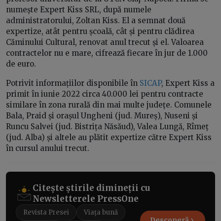
numește Expert Kiss SRL, după numele
administratorului, Zoltan Kiss. El a semnat două
expertize, atât pentru școală, cât și pentru clădirea
Căminului Cultural, renovat anul trecut și el. Valoarea
contractelor nu e mare, cifrează fiecare în jur de 1.000
de euro.
Potrivit informațiilor disponibile în
SICAP
, Expert Kiss a
primit în iunie 2022 circa 40.000 lei pentru contracte
similare în zona rurală din mai multe județe. Comunele
Bala, Praid și orașul Ungheni (jud. Mureș), Nuseni și
Runcu Salvei (jud. Bistrița Năsăud), Valea Lungă, Rîmeț
(jud. Alba) și altele au plătit expertize către Expert Kiss
în cursul anului trecut.
Citește știrile dimineții cu
Newsletterele PressOne
Revista Presei
Viața bună
Descoperă