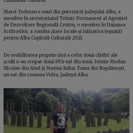
Căminului Cultural.
Matei Todoran e unul din puternicii județului Alba, e
membru în secretariatul Tehnic Permanent al Agenției
de Dezvoltare Regională Centru, e membru în Uniunea
Scriitorilor, a condus ziare locale și inițiativa (eșuată)
pentru Alba Capitală Culturală 2021.
De reabilitarea propriu-zisă a celor două clădiri ale
școlii s-au ocupat două PFA-uri din zonă. Irimie Medan
Nicolae din Aiud și Marius Iulius Toma din Bogdănești,
un sat din comuna Vidra, județul Alba.