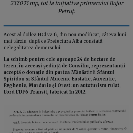
237.033 mp, tot la inițiativa primarului Bujor
Petruț.
Acest al doilea HCl va fi, din nou modificat, câteva luni
mai târziu, după ce Prefectura Alba constată
nelegalitatea demersului.
La schimb pentru cele aproape 24 de hectare de
teren, în aceeași ședință de Consiliu, reprezentanții
acceptă o donație din partea Mănăstirii Sfântul
Spiridon și Sfântul Mucenic Eustatie, Auxentie,
Evghenie, Mardarie și Orest: un autoturism rulat,
Ford FDF6 Transit, fabricat în 2012.