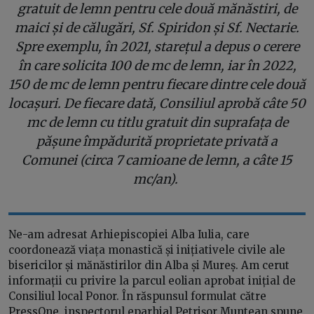
gratuit de lemn pentru cele două mănăstiri, de
maici și de călugări, Sf. Spiridon și Sf. Nectarie.
Spre exemplu, în 2021, starețul a depus o cerere
în care solicita 100 de mc de lemn, iar în 2022,
150 de mc de lemn pentru fiecare dintre cele două
locașuri. De fiecare dată, Consiliul aprobă câte 50
mc de lemn cu titlu gratuit din suprafața de
pășune împădurită proprietate privată a
Comunei (circa 7 camioane de lemn, a câte 15
mc/an).
Ne-am adresat Arhiepiscopiei Alba Iulia, care
coordonează viața monastică și inițiativele civile ale
bisericilor și mănăstirilor din Alba și Mureș. Am cerut
informații cu privire la parcul eolian aprobat inițial de
Consiliul local Ponor. În răspunsul formulat către
PressOne, inspectorul eparhial Petrișor Muntean spune