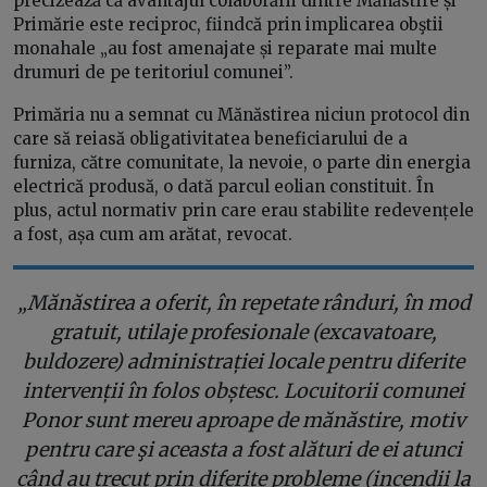
precizează că avantajul colaborării dintre Mănăstire și
Primărie este reciproc, fiindcă prin implicarea obştii
monahale „au fost amenajate și reparate mai multe
drumuri de pe teritoriul comunei”.
Primăria nu a semnat cu Mănăstirea niciun protocol din
care să reiasă obligativitatea beneficiarului de a
furniza, către comunitate, la nevoie, o parte din energia
electrică produsă, o dată parcul eolian constituit. În
plus, actul normativ prin care erau stabilite redevențele
a fost, așa cum am arătat, revocat.
„Mănăstirea a oferit, în repetate rânduri, în mod
gratuit, utilaje profesionale (excavatoare,
buldozere) administrației locale pentru diferite
intervenții în folos obștesc. Locuitorii comunei
Ponor sunt mereu aproape de mănăstire, motiv
pentru care şi aceasta a fost alături de ei atunci
când au trecut prin diferite probleme (incendii la