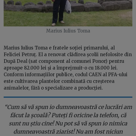
Marius Iulius Toma
Marius Iulius Toma e fratele soției primarului, al
Feliciei Petruț. El a renovat clădirea școlii nefolosite din
După Deal (sat component al comunei Ponor) pentru
aproape 82.000 lei și a împrejmuit-o cu 18.000 lei.
Conform informațiilor publice, codul CAEN al PFA-ului
este cultivarea plantelor combinată cu creșterea
animalelor, fără o specializare a producției.
“Cum să vă spun io dumneavoastră ce lucrări am
făcut la școală? Puteți fi oricine la telefon, că
sunt nu știu cine! Nu pot să vă spun io nimica
dumneavoastră ziarist! Nu am fost niciun