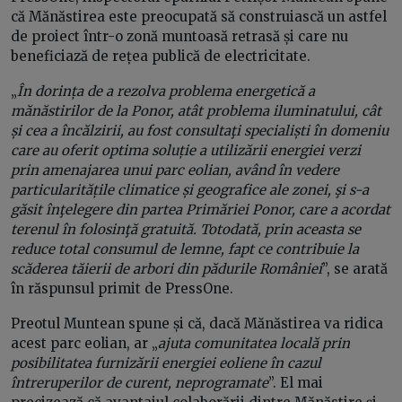
că Mănăstirea este preocupată să construiască un astfel
de proiect într-o zonă muntoasă retrasă și care nu
beneficiază de rețea publică de electricitate.
„
În dorința de a rezolva problema energetică a
mănăstirilor de la Ponor, atât problema iluminatului, cât
și cea a încălzirii, au fost consultaţi specialiști în domeniu
care au oferit optima soluție a utilizării energiei verzi
prin amenajarea unui parc eolian, având în vedere
particularitățile climatice și geografice ale zonei, şi s-a
găsit înţelegere din partea Primăriei Ponor, care a acordat
terenul în folosinţă gratuită. Totodată, prin aceasta se
reduce total consumul de lemne, fapt ce contribuie la
scăderea tăierii de arbori din pădurile României
”, se arată
în răspunsul primit de PressOne.
Preotul Muntean spune și că, dacă Mănăstirea va ridica
acest parc eolian, ar „
ajuta comunitatea locală prin
posibilitatea furnizării energiei eoliene în cazul
întreruperilor de curent, neprogramate
”. El mai