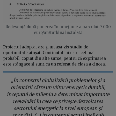
Redevență după punerea în funcțiune a parcului: 3.000
euro/an/turbină instalată
Proiectul adoptat are și un așa-zis studiu de
oportunitate atașat. Conținutul lui este, cel mai
probabil, copiat din alte surse, pentru că exprimarea
este stângace și sună ca un referat de clasa a cincea.
„În contextul globalizării problemelor și a
orientării către un viitor energetic durabil,
începutul de mileniu a determinat importante
reevaluări în ceea ce privește dezvoltarea
sectorului energetic la nivel european și
mondial. (...) În contextul actual însă sub