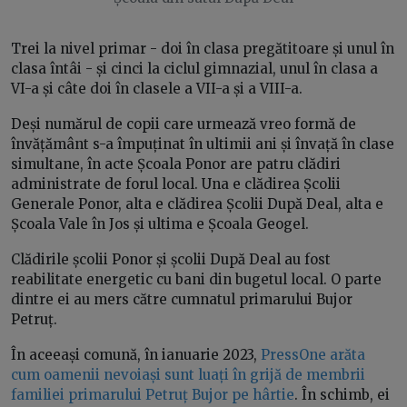
Trei la nivel primar - doi în clasa pregătitoare și unul în
clasa întâi - și cinci la ciclul gimnazial, unul în clasa a
VI-a și câte doi în clasele a VII-a și a VIII-a.
Deși numărul de copii care urmează vreo formă de
învățământ s-a împuținat în ultimii ani și învață în clase
simultane, în acte Școala Ponor are patru clădiri
administrate de forul local. Una e clădirea Școlii
Generale Ponor, alta e clădirea Școlii După Deal, alta e
Școala Vale în Jos și ultima e Școala Geogel.
Clădirile școlii Ponor și școlii După Deal au fost
reabilitate energetic cu bani din bugetul local. O parte
dintre ei au mers către cumnatul primarului Bujor
Petruț.
În aceeași comună, în ianuarie 2023,
PressOne arăta
cum oamenii nevoiași sunt luați în grijă de membrii
familiei primarului Petruț Bujor pe hârtie
. În schimb, ei