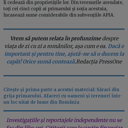
îi cedează din proprietățile lor. Din terenurile arendate,
toți cei cinci copii ai primarului și soția acestuia,
încasează sume considerabile din subvențiile APIA.
Vrem să putem relata în profunzime
despre
viața de zi cu zi a românilor, așa cum e ea.
Dacă e
important și pentru tine, ajută-ne să o ducem la
capăt! Orice sumă contează
.
Redacția PressOne
Citește și prima parte a acestui material: Săraci din
grija primarului. Afaceri cu oameni și terenuri într-
un loc uitat de lume din România
Investigațiile și reportajele independente nu se
fac din like-uri. Cititorii care le susțin financiar