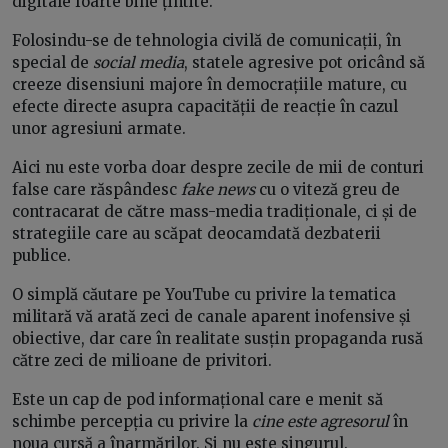
digitale foarte bine țintite.
Folosindu-se de tehnologia civilă de comunicații, în
special de
social media
, statele agresive pot oricând să
creeze disensiuni majore în democrațiile mature, cu
efecte directe asupra capacității de reacție în cazul
unor agresiuni armate.
Aici nu este vorba doar despre zecile de mii de conturi
false care răspândesc
fake news
cu o viteză greu de
contracarat de către mass-media tradiționale, ci și de
strategiile care au scăpat deocamdată dezbaterii
publice.
O simplă căutare pe YouTube cu privire la tematica
militară vă arată zeci de canale aparent inofensive și
obiective, dar care în realitate susțin propaganda rusă
către zeci de milioane de privitori.
Este un cap de pod informațional care e menit să
schimbe percepția cu privire la
cine este agresorul
în
noua cursă a înarmărilor. Și nu este singurul.