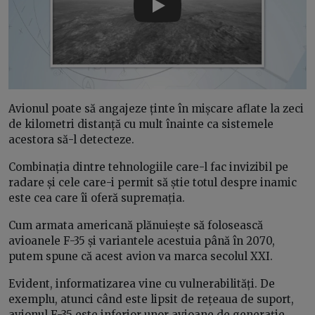
Play
Avionul poate să angajeze ținte în mișcare aflate la zeci
de kilometri distanță cu mult înainte ca sistemele
acestora să-l detecteze.
Combinația dintre tehnologiile care-l fac invizibil pe
radare și cele care-i permit să știe totul despre inamic
este cea care îi oferă supremația.
Cum armata americană plănuiește să folosească
avioanele F-35 și variantele acestuia până în 2070,
putem spune că acest avion va marca secolul XXI.
Evident, informatizarea vine cu vulnerabilități. De
exemplu, atunci când este lipsit de rețeaua de suport,
avionul F-35 este inferior unor avioane de generație