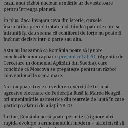
cazul unui război nuclear, urmările ar devastatoare
pentru întreaga planetă.
În plus, dacă învățăm ceva din istorie, cursele
înarmărilor preced tratate noi, fiindcă puterile care se
înfruntă își dau seama că echilibrul de forțe nu poate fi
înclinat decisiv într-o parte sau alta.
Asta nu înseamnă că România poate să ignore
concluziile unor rapoarte
precum cel al FOI
(Agenția de
Cercetare în domeniul Apărării din Suedia), care
conchide că Moscova se pregătește pentru un război
convențional la scară mare.
Nici nu poate trece cu vederea exercițiile tot mai
agresive efectuate de Federația Rusă la Marea Neagră
ori amenințările asimetrice din teatrele de luptă în care
participă alături de aliații NATO.
În fine, România nu-și poate permite să ignore nici
rapida evoluție a armamentului modern − altfel riscă să