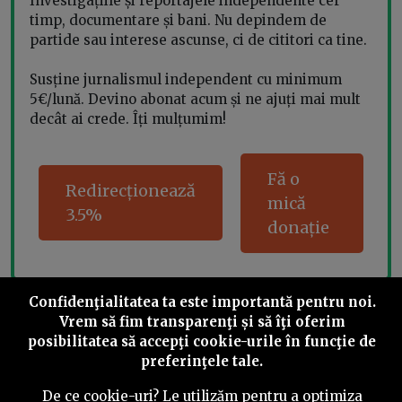
Investigațiile și reportajele independente cer
timp, documentare și bani. Nu depindem de
partide sau interese ascunse, ci de cititori ca tine.
Susține jurnalismul independent cu minimum
5€/lună. Devino abonat acum și ne ajuți mai mult
decât ai crede. Îți mulțumim!
Fă o
Redirecționează
mică
3.5%
donație
Confidenţialitatea ta este importantă pentru noi.
Share this
Vrem să fim transparenţi și să îţi oferim
posibilitatea să accepţi cookie-urile în funcţie de
preferinţele tale.
De ce cookie-uri? Le utilizăm pentru a optimiza