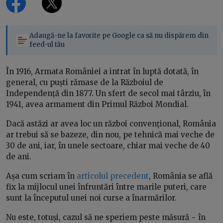
Adaugă-ne la favorite pe Google ca să nu dispărem din
feed-ul tău
În 1916, Armata României a intrat în luptă dotată, în
general, cu puști rămase de la Războiul de
Independență din 1877. Un sfert de secol mai târziu, în
1941, avea armament din Primul Război Mondial.
Dacă astăzi ar avea loc un război convențional, România
ar trebui să se bazeze, din nou, pe tehnică mai veche de
30 de ani, iar, în unele sectoare, chiar mai veche de 40
de ani.
Așa cum scriam în
articolul precedent
, România se află
fix la mijlocul unei înfruntări între marile puteri, care
sunt la începutul unei noi curse a înarmărilor.
Nu este, totuși, cazul să ne speriem peste măsură − în