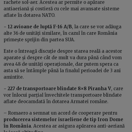
rachete sol-aer. Acestea ar permite o apărare
antiaeriană și costieră cu cele mai avansate sisteme
aflate în dotarea NATO.
−
12 avioane de luptă F-16 A/B
, la care se vor adăuga
alte 36 de unități similare, în cazul în care România
primește sprijin din partea SUA.
Este o întreagă discuție despre starea reală a acestor
aparate și despre cât de mult va dura până când vom
avea 48 de unități operaționale, dar putem spera ca
asta să se întâmple până la finalul perioadei de 3 ani
amintite.
−
227 de transportoare blindate 8×8 Piranha V
, care
vor înlocui parțial învechitele transportoare blindate
aflate deocamdată în dotarea Armatei române.
– Romaero a semnat un acord de cooperare pentru
producerea sistemelor israeliene de tip Iron Dome
în România
. Acestea ar asigura apărarea anti-aeriană