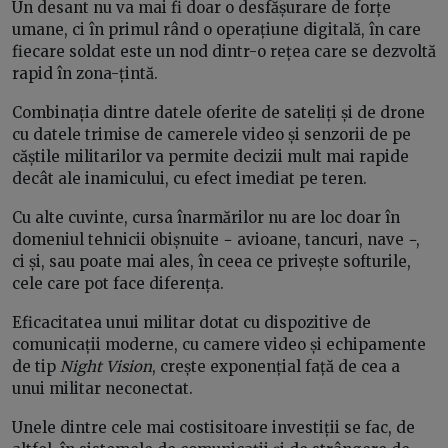
Un desant nu va mai fi doar o desfășurare de forțe
umane, ci în primul rând o operațiune digitală, în care
fiecare soldat este un nod dintr-o rețea care se dezvoltă
rapid în zona-țintă.
Combinația dintre datele oferite de sateliți și de drone
cu datele trimise de camerele video și senzorii de pe
căștile militarilor va permite decizii mult mai rapide
decât ale inamicului, cu efect imediat pe teren.
Cu alte cuvinte, cursa înarmărilor nu are loc doar în
domeniul tehnicii obișnuite − avioane, tancuri, nave −,
ci și, sau poate mai ales, în ceea ce privește softurile,
cele care pot face diferența.
Eficacitatea unui militar dotat cu dispozitive de
comunicații moderne, cu camere video și echipamente
de tip
Night Vision
, crește exponențial față de cea a
unui militar neconectat.
Unele dintre cele mai costisitoare investiții se fac, de