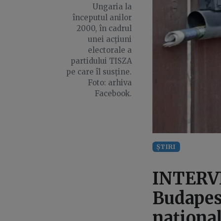
Ungaria la
începutul anilor
2000, în cadrul
unei acțiuni
electorale a
partidului TISZA
pe care îl susține.
Foto: arhiva
Facebook.
ȘTIRI
INTERVIU
Budapest
națională