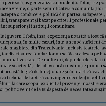
a perioadă, aș generaliza cu prudență. Totuși, se po
la acea vreme, o parte semnificativă a comunităților
 aștepta o conducere politică din partea Budapestei
zibil, transparent și bazat pe criterii profesionale pe
ânt superior și instituții comunitare.
ui guvern Orbán, însă, experiența noastră a fost că 
ncționau, în multe cazuri, într-un mod suficient de
turale maghiare din Transilvania, inclusiv teatrele, a
, iar distribuirea fondurilor nu se făcea adesea pe baz
 normative clare. De multe ori, depindea de relații 
onale și activități de lobby dacă o instituție primea s
această logică de funcționare și în practică: ca act
că trebuia, de fapt, să convingem decidenții politic
âlniri la care scopul explicit al prezenței noastre era
r politic venit de la Budapesta de necesitatea susți