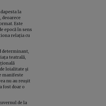
dapesta la
e, deoarece
format. Este
de epocă în sens
tiona relația cu
od determinant,
iața teatrală,
uțională
e loialitate și
se manifeste
rea nu au reușit
a fost doar o
guvernul de la