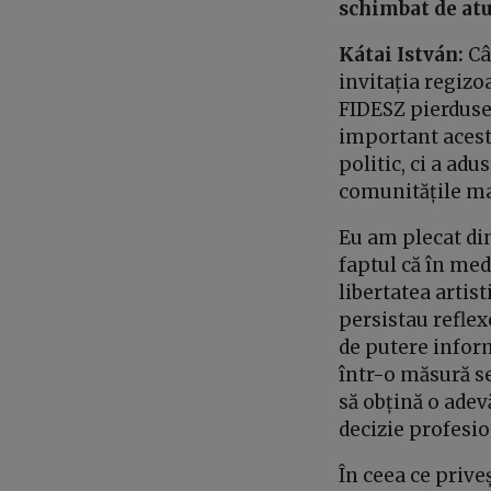
schimbat de atu
Kátai István:
Câ
invitația regizo
FIDESZ pierduse 
important acest
politic, ci a adu
comunitățile ma
Eu am plecat din
faptul că în med
libertatea artis
persistau reflex
de putere infor
într-o măsură se
să obțină o adev
decizie profesion
În ceea ce prive