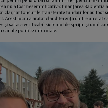
cii pentru pensionari și familii. Nici pentru instituți
ea nu a fost nesemnificativă: finanțarea Sapientia a
i clar, iar fondurile transferate fundațiilor au fost
t. Acest lucru a arătat clar diferența dintre un stat c
e și să facă verificabil sistemul de sprijin și unul ca
n canale politice informale.