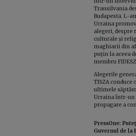
Într-un intervi
Transilvania des
Budapesta. L-am 
Ucraina promova
alegeri, despre 
culturale și reli
maghiarii din af
puțin la aceea d
membru FIDESZ p
Alegerile gener
TISZA conduce cu
ultimele săptăm
Ucraina într-un 
propagare a conf
PressOne: Puteț
Guvernul de la 