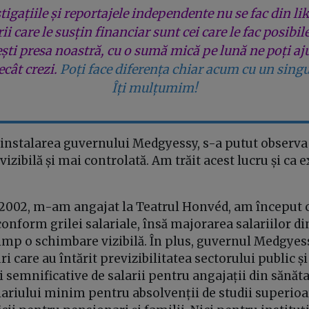
tigațiile și reportajele independente nu se fac din lik
rii care le susțin financiar sunt cei care le fac posibil
ești presa noastră, cu o sumă mică pe lună ne poți aj
cât crezi.
Poți face diferența chiar acum cu un singu
Îți mulțumim!
 instalarea guvernului Medgyessy, s-a putut observa
vizibilă și mai controlată. Am trăit acest lucru și ca 
 2002, m-am angajat la Teatrul Honvéd, am început c
onform grilei salariale, însă majorarea salariilor di
timp o schimbare vizibilă. În plus, guvernul Medgyes
 care au întărit previzibilitatea sectorului public și
i semnificative de salarii pentru angajații din sănăta
lariului minim pentru absolvenții de studii superioa