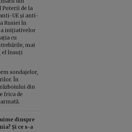
hiarii din
Puterii de la
anti-UE și anti-
 Rusiei în
a inițiativelor
ația cu
ntrebările, mai
 el însuți
orm sondajelor,
ilor. În
războiului din
 frica de
 armată.
ecuime dinspre
ia? Și ce s-a