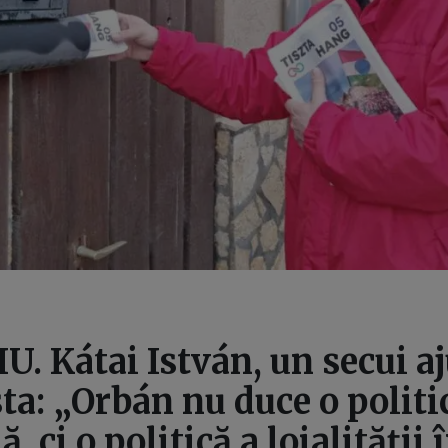
. Kátai István, un secui aj
a: „Orbán nu duce o politi
, ci o politică a loialității 