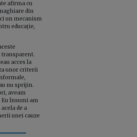
ate afirma cu
 maghiare din
, ci un mecanism
ntru educație,
aceste
 transparent.
veau acces la
a unor criterii
informale,
au nu sprijin.
ori, aveam
i. Eu însumi am
 acela de a
nerii unei cauze