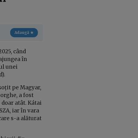
Adaugă ★
2025, când
 ajungea în
ul unei
d).
nsoțit pe Magyar,
orghe, a fost
 doar atât. Kátai
SZA, iar în vara
are s-a alăturat