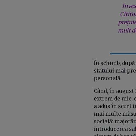
Inves
Citito
prețui
mult de
În schimb, după
statului mai pre
personală.
Când, în august
extrem de mic, c
a adus în scurt 
mai multe măsuri
socială: majorăr
introducerea sa