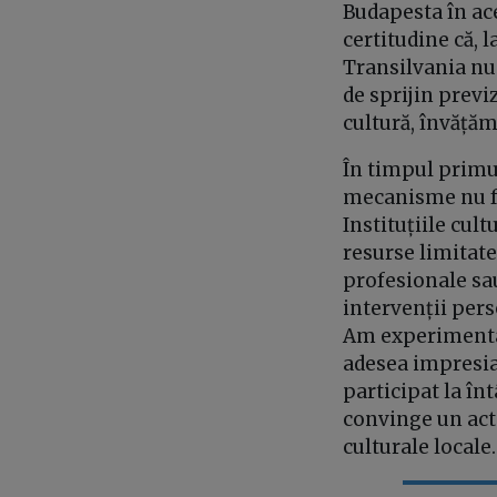
Budapesta în ace
certitudine că, 
Transilvania nu
de sprijin previ
cultură, învățăm
În timpul primul
mecanisme nu fu
Instituțiile cul
resurse limitate
profesionale sau
intervenții pers
Am experimentat 
adesea impresia 
participat la înt
convinge un acto
culturale locale.