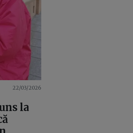
22/03/2026
uns la
că
în