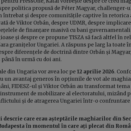
u pentru PressOne, Kátai vorbește despre ce cred mag
pre politica propusă de Péter Magyar, challenger-ul 
întrebat și despre comunitățile captive în retorica 
tă de Viktor Orbán, despre UDMR, despre implicarea
rețelele de finanțare masivă cu bani guvernamentali 
gioase și despre ce propune TISZA să facă altfel în rel
ara granițelor Ungariei. A răspuns pe larg la toate î
espre diferențele de doctrină dintre Orbán și Magyar,
ână în urmă cu doi ani.
ale din Ungaria vor avea loc pe
12 aprilie 2026
. Conf
 un avantaj generos în opțiunile de vot ale maghiar
âni, FIDESZ-ul și Viktor Orbán au transformat tema 
instrument de mobilizare al electoratului, mizând pe
lictului și de atragerea Ungariei într-o confruntare
i descrie care erau așteptările maghiarilor din S
Budapesta în momentul în care ați plecat din Român