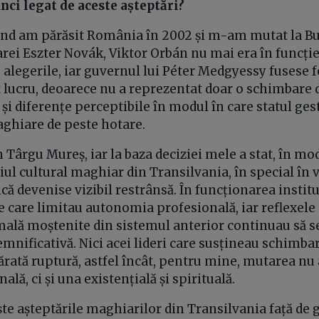
nci legat de aceste așteptări?
nd am părăsit România în 2002 și m-am mutat la Bu
arei Eszter Novák, Viktor Orbán nu mai era în funcți
alegerile, iar guvernul lui Péter Medgyessy fusese 
 lucru, deoarece nu a reprezentat doar o schimbare 
s și diferențe perceptibile în modul în care statul ges
ghiare de peste hotare.
 Târgu Mureș, iar la baza deciziei mele a stat, în m
iul cultural maghiar din Transilvania, în special în v
tică devenise vizibil restrânsă. În funcționarea instit
e care limitau autonomia profesională, iar reflexele d
mală moștenite din sistemul anterior continuau să 
mnificativă. Nici acei lideri care susțineau schimba
ărată ruptură, astfel încât, pentru mine, mutarea nu 
ală, ci și una existențială și spirituală.
ște așteptările maghiarilor din Transilvania față de 