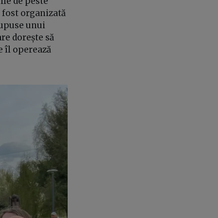
ile de peste
 fost organizată
 supuse unui
are dorește să
re îl operează