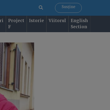
Susține
ri
Project
Istorie
Viitorul
English
F
Section