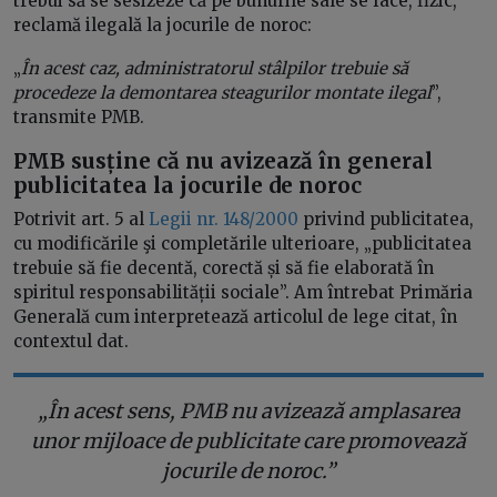
trebui să se sesizeze că pe bunurile sale se face, fizic,
reclamă ilegală la jocurile de noroc:
„
În acest caz, administratorul stâlpilor trebuie să
procedeze la demontarea steagurilor montate ilegal
”,
transmite PMB.
PMB susține că nu avizează în general
publicitatea la jocurile de noroc
Potrivit art. 5 al
Legii nr. 148/2000
privind publicitatea,
cu modificările şi completările ulterioare, „publicitatea
trebuie să fie decentă, corectă și să fie elaborată în
spiritul responsabilității sociale”. Am întrebat Primăria
Generală cum interpretează articolul de lege citat, în
contextul dat.
„În acest sens, PMB nu avizează amplasarea
unor mijloace de publicitate care promovează
jocurile de noroc.”