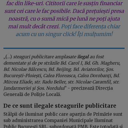
fac din like-uri. Cititorii care le susțin financiar
sunt cei care le fac posibile. Dacă prețuiești presa
noastră, cu o sumă mică pe lună ne poți ajuta
mai mult decât crezi.
Poți face diferența chiar
acum cu un singur click! Îți mulțumim!
„(...)
steaguri publicitare amplasate
ilegal
au fost
demontate și de pe străzile Bd. Carol I, Bd. Gh. Magheru,
Bd. Nicolae Bălcescu, Bd. Beijing. Bd. Aviatorilor, Şos.
București-Ploiești, Calea Floreasca, Calea Dorobanți, Bd.
Mircea Eliade, str. Radu Beller, str. Nicolae Caramfil, str.
Jandarmeriei şi Șos. Nordului
” - precizează Direcția
Generală de Poliție Locală.
De ce sunt ilegale steagurile publicitare
Stâlpii de iluminat public care aparțin de Primărie sunt
sub administrarea Companiei Municipale Iluminat
Public București SRL, subordonată PMB. Este totodată și