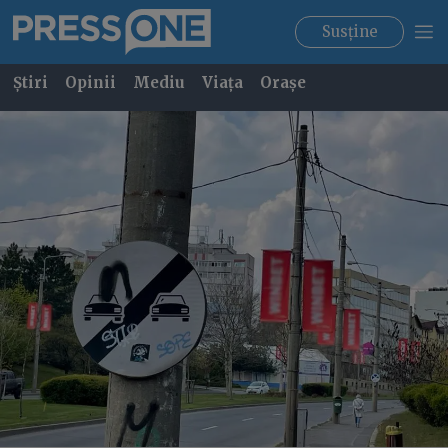
Susține
Știri
Opinii
Mediu
Viața
Orașe