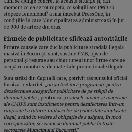
Cum se ajunge concret la această situație și, din
moment ce ea se tot repetă, ce soluțiii are PMB să
stopeze fenomenul? a mai întrebat PressOne, în
condițiile în care Municipalitatea administrează în jur
de 900 de artere din oraș.
Firmele de publicitate sfidează autoritățile
Printre cauzele care duc la publicitare stradală ilegală
masivă în București sunt, susține PMB, lipsa de
personal și resurse sau chiar tupeul unor firme care se
ocupă cu montarea de materiale promoționale ilegale.
Sunt străzi din Capitală care, potrivit răspunsului oficial
furnizat redacției,
„nu au fost încă programate pentru
dezafectarea steagurilor publicitare de pe stâlpii de
iluminat public”,
pentru că
„resursele umane şi materiale
ale CMIPB sunt insuficiente pentru dezafectarea într-un
timp scurt a tuturor mijloacelor de publicitate amplasate
ilegal, având în vedere și obligația de a asigura, în mod
corespunzător, serviciul de iluminat public în toate
sectoarele Municipiului Bucureşti.
”