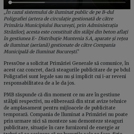
„
În cazul sistemului de iluminat public de pe B-dul
Poligrafiei (artera de circulație gestionată de către
Primăria Municipiului București, prin Administrația
Străzilor), acesta este constituit din stâlpi din beton aflați
în gestiunea E- Distribuție Muntenia S.A, aparate și rețea
de iluminat (aeriană) gestionate de către Compania
Municipală de Iluminat București
.”
PressOne a solicitat Primăriei Generale să comunice, în
acest caz concret, dacă steagurile publicitare de pe bdul
Poligrafiei sunt legale sau nu și implicit cui i-ar reveni
responsabilitatea de a le da jos.
PMB răspunde că din moment ce nu are în gestiune
stâlpii respectivi, nu eliberează din strat avize tehnice
de amplasament pentru mijloacele de publicitate
temporară. Compania de Iluminat a Primăriei nu poate
prin urmare nici să monteze sau demonteze steaguri
publicitare, situație în care furnizorul de energie ar