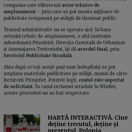
compania care eliberează
avize tehnice de
amplasament
- prin care se pot monta mijloace de
publicitate temporară pe stâlpii de iluminat public.
Traseul administrativ nu se oprește aici: în baza
avizului tehnic de amplasament, o altă instituție
subordonată Primăriei, Direcția Generală de Urbanism
și Amenajarea Teritoriului, își dă
acordul final
, prin
Serviciul Publicitate Stradală
.
Abia după ce toți acești pași sunt îndepliniți se pot
amplasa materiale publicitare pe stâlpi, numai de către
lucrătorii Primăriei. Potrivit legii,
costul este suportat
de solicitant
. În cazul reclamei stradale la WinBet,
aceste proceduri nu au fost respectate.
HARTĂ INTERACTIVĂ. Cine
deține trecutul, deține și
prezentul. Polonia,