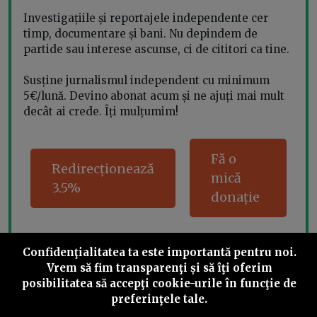
Investigațiile și reportajele independente cer
timp, documentare și bani. Nu depindem de
partide sau interese ascunse, ci de cititori ca tine.
Susține jurnalismul independent cu minimum
5€/lună. Devino abonat acum și ne ajuți mai mult
decât ai crede. Îți mulțumim!
Fă o
Redirecționează
mică
3.5%
donație
Confidenţialitatea ta este importantă pentru noi.
Share this
Vrem să fim transparenţi și să îţi oferim
posibilitatea să accepţi cookie-urile în funcţie de
preferinţele tale.