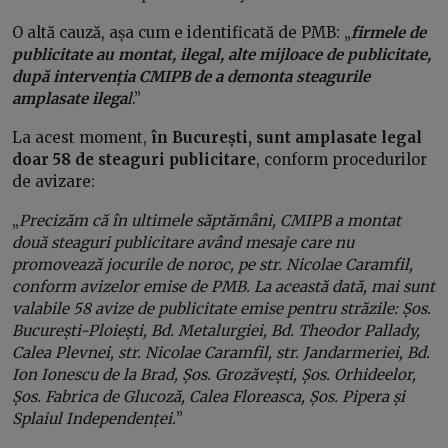
O altă cauză, așa cum e identificată de PMB: „
firmele de
publicitate au montat, ilegal, alte mijloace de publicitate,
după intervenția CMIPB de a demonta steagurile
amplasate ilega
l
.”
La acest moment,
în București, sunt amplasate legal
doar 58 de steaguri publicitare
, conform procedurilor
de avizare:
„
Precizăm că în ultimele săptămâni, CMIPB a montat
două steaguri publicitare având mesaje care nu
promovează jocurile de noroc, pe str. Nicolae Caramfil,
conform avizelor emise de PMB. La această dată, mai sunt
valabile 58 avize de publicitate emise pentru străzile: Șos.
București-Ploiești, Bd. Metalurgiei, Bd. Theodor Pallady,
Calea Plevnei, str. Nicolae Caramfil, str. Jandarmeriei, Bd.
Ion Ionescu de la Brad, Șos. Grozăvești, Șos. Orhideelor,
Șos. Fabrica de Glucoză, Calea Floreasca, Șos. Pipera și
Splaiul Independenței.
”