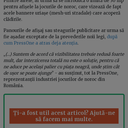
Printre altele, ar urma să se introducă o limită de 30 mp
pentru afișele la jocurile de noroc, care vizează de fapt
acele bannere uriașe (mesh-uri stradale) care acoperă
clădirile.
Panourile de afișaj sau steagurile publicitare ar urma să
fie așadar exceptate de la prevederile noii legi,
după
cum PressOne a atras deja atenția
.
„
(...) Suntem de acord că vizibilitatea trebuie redusă foarte
mult, dar interzicerea totală nu este o soluție, pentru că
ne aduce pe același palier cu piața neagră, unde știm cât
de ușor se poate ajunge
” - au susținut, tot la PressOne,
reprezentanții industriei jocurilor de noroc din
România.
Ți-a fost util acest articol? Ajută-ne
să facem mai multe.