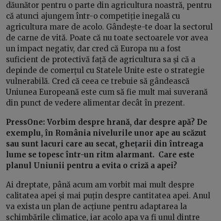
dăunător pentru o parte din agricultura noastră, pentru
că atunci ajungem într-o competiție inegală cu
agricultura mare de acolo. Gândește-te doar la sectorul
de carne de vită. Poate că nu toate sectoarele vor avea
un impact negativ, dar cred că Europa nu a fost
suficient de protectivă față de agricultura sa și că a
depinde de comerțul cu Statele Unite este o strategie
vulnerabilă. Cred că ceea ce trebuie să gândească
Uniunea Europeană este cum să fie mult mai suverană
din punct de vedere alimentar decât în prezent.
PressOne:
Vorbim despre hrană, dar despre apă? De
exemplu, în România nivelurile unor ape au scăzut
sau sunt lacuri care au secat, ghețarii din întreaga
lume se topesc într-un ritm alarmant. Care este
planul Uniunii pentru a evita o criză a apei?
Ai dreptate, până acum am vorbit mai mult despre
calitatea apei și mai puțin despre cantitatea apei. Anul
va exista un plan de acțiune pentru adaptarea la
schimbările climatice, iar acolo apa va fi unul dintre