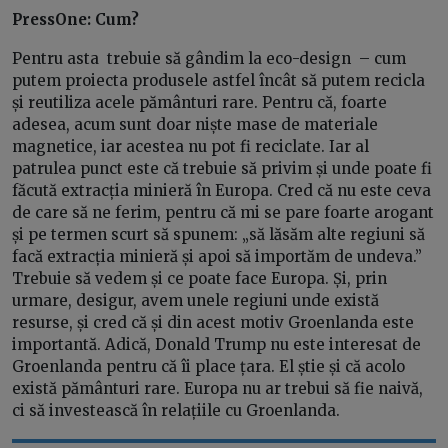
PressOne: Cum?
Pentru asta trebuie să gândim la eco-design – cum
putem proiecta produsele astfel încât să putem recicla
și reutiliza acele pământuri rare. Pentru că, foarte
adesea, acum sunt doar niște mase de materiale
magnetice, iar acestea nu pot fi reciclate. Iar al
patrulea punct este că trebuie să privim și unde poate fi
făcută extracția minieră în Europa. Cred că nu este ceva
de care să ne ferim, pentru că mi se pare foarte arogant
și pe termen scurt să spunem: „să lăsăm alte regiuni să
facă extracția minieră și apoi să importăm de undeva.”
Trebuie să vedem și ce poate face Europa. Și, prin
urmare, desigur, avem unele regiuni unde există
resurse, și cred că și din acest motiv Groenlanda este
importantă. Adică, Donald Trump nu este interesat de
Groenlanda pentru că îi place țara. El știe și că acolo
există pământuri rare. Europa nu ar trebui să fie naivă,
ci să investească în relațiile cu Groenlanda.