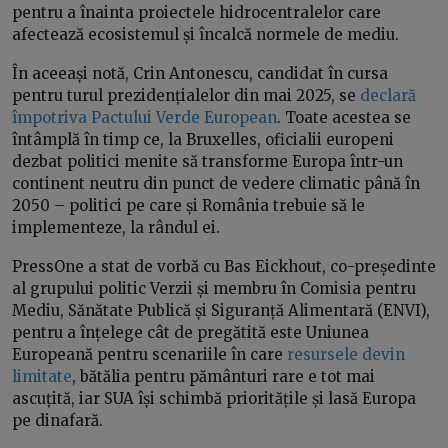
pentru a înainta proiectele hidrocentralelor care
afectează ecosistemul și încalcă normele de mediu.
În aceeași notă, Crin Antonescu, candidat în cursa
pentru turul prezidențialelor din mai 2025, se
declară
împotriva Pactului Verde European
. Toate acestea se
întâmplă în timp ce, la Bruxelles, oficialii europeni
dezbat politici menite să transforme Europa într-un
continent neutru din punct de vedere climatic până în
2050 – politici pe care și România trebuie să le
implementeze, la rândul ei.
PressOne a stat de vorbă cu Bas Eickhout, co-președinte
al grupului politic Verzii și membru în Comisia pentru
Mediu, Sănătate Publică și Siguranță Alimentară (ENVI),
pentru a înțelege cât de pregătită este Uniunea
Europeană pentru scenariile în care
resursele devin
limitate
, bătălia pentru pământuri rare e tot mai
ascuțită, iar SUA își schimbă prioritățile și lasă Europa
pe dinafară.