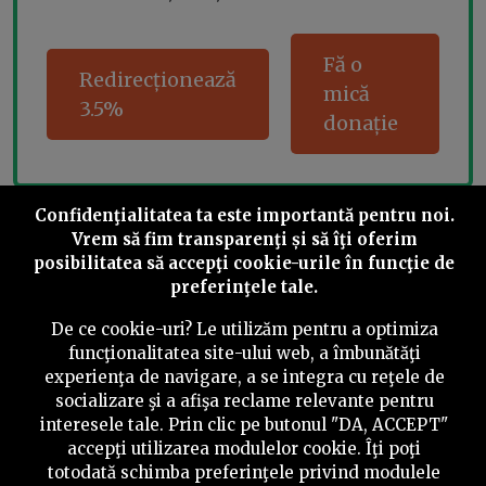
Fă o
Redirecționează
mică
3.5%
donație
Confidenţialitatea ta este importantă pentru noi.
Share this
Vrem să fim transparenţi și să îţi oferim
posibilitatea să accepţi cookie-urile în funcţie de
preferinţele tale.
De ce cookie-uri? Le utilizăm pentru a optimiza
funcţionalitatea site-ului web, a îmbunătăţi
experienţa de navigare, a se integra cu reţele de
©
2026
PressOne.ro
socializare şi a afişa reclame relevante pentru
interesele tale. Prin clic pe butonul "DA, ACCEPT"
RSS
Newslettere
Despre noi
Politica editorială
accepţi utilizarea modulelor cookie. Îţi poţi
totodată schimba preferinţele privind modulele
Politica de verificare a conținutului
Contact