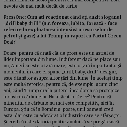
nevoie de mai mult decât de tarife.
PressOne:
Cum ați reacționat când ați auzit sloganul
,,drill baby drill” (n.r. forează, iubito, forează - face
referire la exploatarea intensivă a resurselor de
petrol și gaze) a lui Trump în raport cu Pactul Green
Deal?
Doare, pentru că arată cât de prost este un astfel de
lider important din lume. Indiferent dacă ne place sau
nu, America este o țară mare, este o țară importantă. Și
momentul în care el spune „drill, baby, drill”, desigur,
este dăunător asupra altor țări din lume. În același timp,
este multă retorică, pentru că, de exemplu, acum cinci
ani, când Trump era la putere, încă dorea să protejeze
industria cărbunelui. Nu a făcut-o. De ce? Pentru că
mineritul de cărbune nu mai este competitiv, nici în
Europa. Știu că în România, poate, unii oameni cred
asta, dar este cu adevărat o industrie care se sfârșește.
Și cred că este datoria politicianului să se pregătească