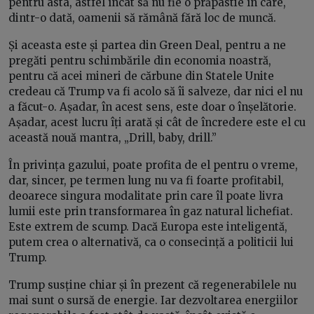
pentru asta, astfel încât să nu fie o prăpastie în care,
dintr-o dată, oamenii să rămână fără loc de muncă.
Și aceasta este și partea din Green Deal, pentru a ne
pregăti pentru schimbările din economia noastră,
pentru că acei mineri de cărbune din Statele Unite
credeau că Trump va fi acolo să îi salveze, dar nici el nu
a făcut-o. Așadar, în acest sens, este doar o înșelătorie.
Așadar, acest lucru îți arată și cât de încredere este el cu
această nouă mantra, „Drill, baby, drill.”
În privința gazului, poate profita de el pentru o vreme,
dar, sincer, pe termen lung nu va fi foarte profitabil,
deoarece singura modalitate prin care îl poate livra
lumii este prin transformarea în gaz natural lichefiat.
Este extrem de scump. Dacă Europa este inteligentă,
putem crea o alternativă, ca o consecință a politicii lui
Trump.
Trump susține chiar și în prezent că regenerabilele nu
mai sunt o sursă de energie. Iar dezvoltarea energiilor