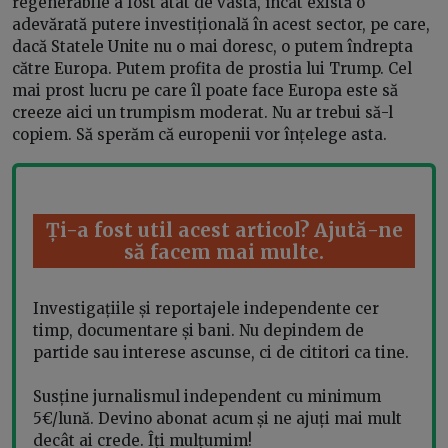
regenerabile a fost atât de vastă, încât există o
adevărată putere investițională în acest sector, pe care,
dacă Statele Unite nu o mai doresc, o putem îndrepta
către Europa. Putem profita de prostia lui Trump. Cel
mai prost lucru pe care îl poate face Europa este să
creeze aici un trumpism moderat. Nu ar trebui să-l
copiem. Să sperăm că europenii vor înțelege asta.
Ți-a fost util acest articol? Ajută-ne
să facem mai multe.
Investigațiile și reportajele independente cer
timp, documentare și bani. Nu depindem de
partide sau interese ascunse, ci de cititori ca tine.
Susține jurnalismul independent cu minimum
5€/lună. Devino abonat acum și ne ajuți mai mult
decât ai crede. Îți mulțumim!