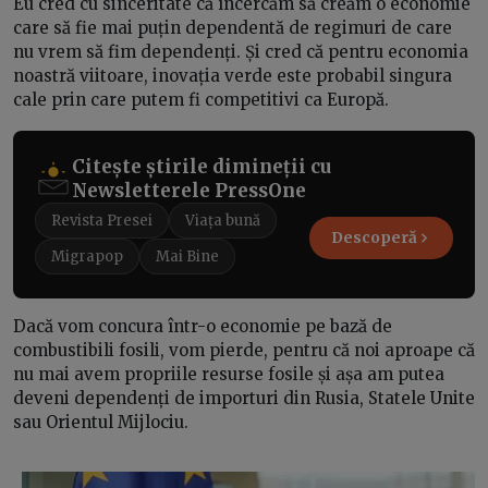
Eu cred cu sinceritate că încercăm să creăm o economie
care să fie mai puțin dependentă de regimuri de care
nu vrem să fim dependenți. Și cred că pentru economia
noastră viitoare, inovația verde este probabil singura
cale prin care putem fi competitivi ca Europă.
Citește știrile dimineții cu
Newsletterele PressOne
Revista Presei
Viața bună
Descoperă
Migrapop
Mai Bine
Dacă vom concura într-o economie pe bază de
combustibili fosili, vom pierde, pentru că noi aproape că
nu mai avem propriile resurse fosile și așa am putea
deveni dependenți de importuri din Rusia, Statele Unite
sau Orientul Mijlociu.