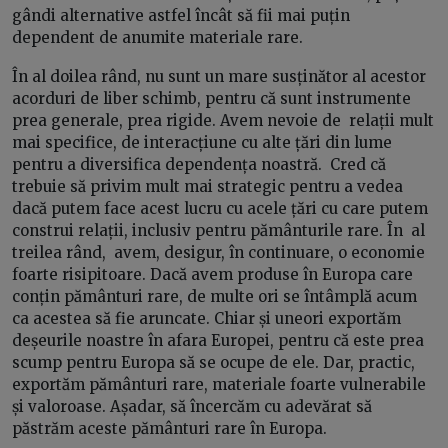
gândi alternative astfel încât să fii mai puțin
dependent de anumite materiale rare.
În al doilea rând, nu sunt un mare susținător al acestor
acorduri de liber schimb, pentru că sunt instrumente
prea generale, prea rigide. Avem nevoie de relații mult
mai specifice, de interacțiune cu alte țări din lume
pentru a diversifica dependența noastră. Cred că
trebuie să privim mult mai strategic pentru a vedea
dacă putem face acest lucru cu acele țări cu care putem
construi relații, inclusiv pentru pământurile rare. În al
treilea rând, avem, desigur, în continuare, o economie
foarte risipitoare. Dacă avem produse în Europa care
conțin pământuri rare, de multe ori se întâmplă acum
ca acestea să fie aruncate. Chiar și uneori exportăm
deșeurile noastre în afara Europei, pentru că este prea
scump pentru Europa să se ocupe de ele. Dar, practic,
exportăm pământuri rare, materiale foarte vulnerabile
și valoroase. Așadar, să încercăm cu adevărat să
păstrăm aceste pământuri rare în Europa.