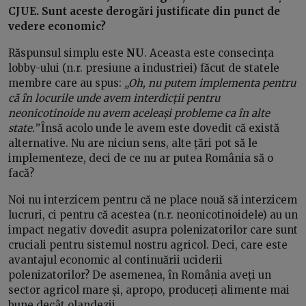
CJUE. Sunt aceste derogări justificate din punct de
vedere economic?
Răspunsul simplu este
NU
. Aceasta este consecința
lobby-ului (n.r. presiune a industriei) făcut de statele
membre care au spus:
„Oh, nu putem implementa pentru
că în locurile unde avem interdicții pentru
neonicotinoide nu avem aceleași probleme ca în alte
state.”
Însă acolo unde le avem este dovedit că există
alternative. Nu are niciun sens, alte țări pot să le
implementeze, deci de ce nu ar putea România să o
facă?
Noi nu interzicem pentru că ne place nouă să interzicem
lucruri, ci pentru că acestea (n.r. neonicotinoidele) au un
impact negativ dovedit asupra polenizatorilor care sunt
cruciali pentru sistemul nostru agricol. Deci, care este
avantajul economic al continuării uciderii
polenizatorilor? De asemenea, în România aveți un
sector agricol mare și, apropo, produceți alimente mai
bune decât olandezii.