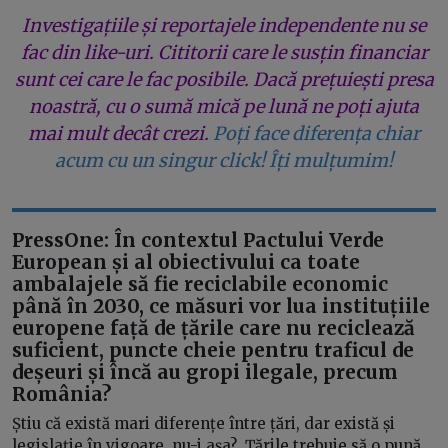
Investigațiile și reportajele independente nu se
fac din like-uri. Cititorii care le susțin financiar
sunt cei care le fac posibile. Dacă prețuiești presa
noastră, cu o sumă mică pe lună ne poți ajuta
mai mult decât crezi.
Poți face diferența chiar
acum cu un singur click! Îți mulțumim!
PressOne: În contextul Pactului Verde
European și al obiectivului ca toate
ambalajele să fie reciclabile economic
până în 2030, ce măsuri vor lua instituțiile
europene față de țările care nu reciclează
suficient, puncte cheie pentru traficul de
deșeuri și încă au gropi ilegale, precum
România?
Știu că există mari diferențe între țări, dar există și
legislație în vigoare, nu-i așa? Țările trebuie să o pună