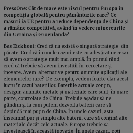
PressOne:
Cât de mare este riscul pentru Europa în
competiția globală pentru pământurile rare? Ce
măsuri ia UE pentru a reduce dependența de China și
a rămâne competitivă, având în vedere minereurile
din Ucraina și Groenl
anda
?
Bas Eickhout:
Cred că nu există o singură strategie, din
păcate. Cred că în unele cazuri este cu adevărat necesar
să avem o strategie mult mai amplă. În primul rând,
cred că trebuie să avem investiții în cercetare și
inovare. Avem alternative pentru anumite aplicații ale
elementelor rare? De exemplu, vedem foarte clar acest
lucru în cazul bateriilor. Bateriile actuale conțin,
desigur, anumite metale și materiale care sunt, în mare
parte, controlate de China. Trebuie așadar să ne
gândim și la cum putem dezvolta baterii care să
depindă mai puțin de China. În unele cazuri, asta
înseamnă pur și simplu alte baterii, care să conțină alte
materiale decât cele actuale. Europa trebuie să
investească în această inovație. În unele cazuri, poți