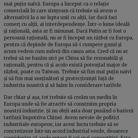
mai puțin naivă. Europa a început ca o relație
comercială în care simțeam că trebuie să avem o
alternativă la a ne lupta unii cu alții, iar dacă faci
comerț cu alții, ai interdependențe. Într-o lume ideală
și rațională, asta ar fi minunat. Dacă Putin ar fi fost o
persoană rațională, nu ar fi început un război cu Europa,
pentru că depinde de Europa să-i cumpere gazul și
acum vedem cum suferă din cauza asta. Cred că nu ar
trebui să ne bazăm nici pe China să fie rezonabilă și
rațională, pentru că și acolo există potențial major de
război, poate cu Taiwan. Trebuie să fim mai puțin naivi
și să fim mai susținători și protecționiști față de
industria noastră și să luăm în considerare tarifele.
Dar chiar și așa, tot trebuie să creăm un mediu în
Europa unde să fie atractiv să construim propria
noastră industrie. Și nu obții asta doar punând o barieră
tarifară împotriva Chinei. Avem nevoie de politici
industriale europene, iar acest lucru trebuie să se
concretizeze într-un acord industrial verde, deoarece
considerăm că acolo putem fi cei mai competitivi. Este