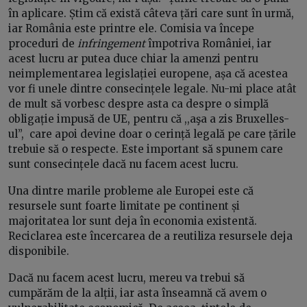
în aplicare. Știm că există câteva țări care sunt în urmă,
iar România este printre ele. Comisia va începe
proceduri de
infringement
împotriva României, iar
acest lucru ar putea duce chiar la amenzi pentru
neimplementarea legislației europene, așa că acestea
vor fi unele dintre consecințele legale. Nu-mi place atât
de mult să vorbesc despre asta ca despre o simplă
obligație impusă de UE, pentru că ,,aşa a zis Bruxelles-
ul”, care apoi devine doar o cerință legală pe care țările
trebuie să o respecte. Este important să spunem care
sunt consecințele dacă nu facem acest lucru.
Una dintre marile probleme ale Europei este că
resursele sunt foarte limitate pe continent și
majoritatea lor sunt deja în economia existentă.
Reciclarea este încercarea de a reutiliza resursele deja
disponibile.
Dacă nu facem acest lucru, mereu va trebui să
cumpărăm de la alții, iar asta înseamnă că avem o