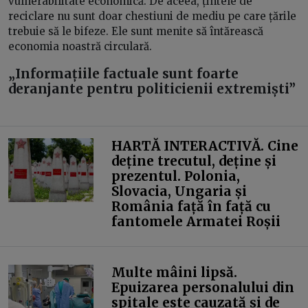
vulnerabilitate economică. De aceea, țintele de
reciclare nu sunt doar chestiuni de mediu pe care țările
trebuie să le bifeze. Ele sunt menite să întărească
economia noastră circulară.
„Informațiile factuale sunt foarte
deranjante pentru politicienii extremiști”
HARTĂ INTERACTIVĂ. Cine
deține trecutul, deține și
prezentul. Polonia,
Slovacia, Ungaria și
România față în față cu
fantomele Armatei Roșii
Multe mâini lipsă.
Epuizarea personalului din
spitale este cauzată și de