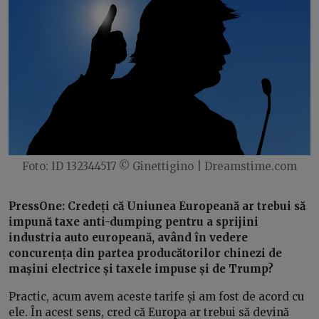
Foto: ID 132344517 © Ginettigino | Dreamstime.com
PressOne:
Credeți că Uniunea Europeană ar trebui să
impună taxe anti-dumping pentru a sprijini
industria auto europeană, având în vedere
concurența din partea producătorilor chinezi de
mașini electrice și taxele impuse și de Trump?
Practic, acum avem aceste tarife și am fost de acord cu
ele. În acest sens, cred că Europa ar trebui să devină