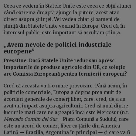
Ceea ce vedem în Statele Unite este ceea ce obții atunci
când extrema dreaptă ajunge la putere, acest atac
direct asupra științei. Vei vedea chiar și oameni de
știință din Statele Unite venind în Europa. Cred că, în
interesul public, este important să ascultăm știința.
„Avem nevoie de politici industriale
europene”
PressOne:
Dacă Statele Unite reduc sau opresc
importurile de produse agricole din UE, ce soluție
are Comisia Europeană pentru fermierii europeni?
Cred că aceasta va fi o mare provocare. Până acum, în
politicile comerciale, Europa a depins prea mult de
acorduri generale de comerț liber, care, cred, deja au
avut un impact asupra agriculturii. Cred că unul dintre
lucrurile mari care ne așteaptă încă este Mercosur (n.r.
Mercado Común del Sur
– Piața Comună a Sudulu), care
este un acord de comerț liber cu țările din America
Latină — Brazilia, Argentina în principal — și care va fi