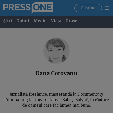
Susține
Știri
Opinii
Mediu
Viața
Orașe
Dana
Coțovanu
Jurnalistă freelance, masterandă la Documentary
Filmmaking la Universitatea "Babeș-Bolyai", în căutare
de oameni care fac lumea mai bună.