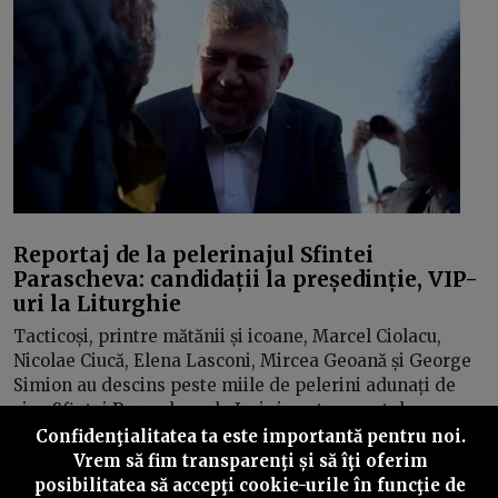
Reportaj de la pelerinajul Sfintei
Parascheva: candidații la președinție, VIP-
uri la Liturghie
Tacticoși, printre mătănii și icoane, Marcel Ciolacu,
Nicolae Ciucă, Elena Lasconi, Mircea Geoană și George
Simion au descins peste miile de pelerini adunați de
ziua Sfintei Parascheva la Iași și peste moaștele
acesteia. În vreme ce oamenii de rând au stat și câte 20
Confidenţialitatea ta este importantă pentru noi.
de ore la coadă, ceilalți oameni, politici, au sărit rândul
Vrem să fim transparenţi și să îţi oferim
și au fost primiți de oamenii bisericii ca niște VIP-uri.
posibilitatea să accepţi cookie-urile în funcţie de