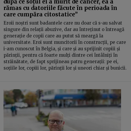
după ce soțul ei a murit de cancer, ea a
rămas cu datoriile făcute în perioada în
care cumpăra citostatice”
Eroii noștri sunt badantele care nu doar că s-au salvat
singure din relații abuzive, dar au întreținut o întreagă
generație de copii care au putut să meargă la
universitate. Eroi sunt muncitorii în construcții, pe care
i-am cunoscut în Belgia, și care și au sprijinit copiii și
părinții, pentru că foarte mulți dintre cei întâlniți în
străinătate, de fapt sprijineau patru generații: pe ei,
soțiile lor, copiii lor, părinții lor și uneori chiar și bunicii.