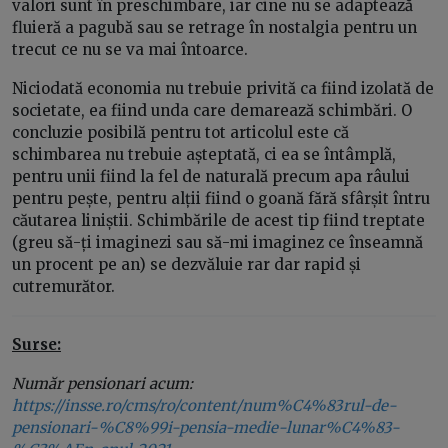
valori sunt în preschimbare, iar cine nu se adaptează
fluieră a pagubă sau se retrage în nostalgia pentru un
trecut ce nu se va mai întoarce.
Niciodată economia nu trebuie privită ca fiind izolată de
societate, ea fiind unda care demarează schimbări. O
concluzie posibilă pentru tot articolul este că
schimbarea nu trebuie așteptată, ci ea se întâmplă,
pentru unii fiind la fel de naturală precum apa râului
pentru pește, pentru alții fiind o goană fără sfârșit întru
căutarea liniștii. Schimbările de acest tip fiind treptate
(greu să-ți imaginezi sau să-mi imaginez ce înseamnă
un procent pe an) se dezvăluie rar dar rapid și
cutremurător.
Surse:
Număr pensionari acum:
https://insse.ro/cms/ro/content/num%C4%83rul-de-
pensionari-%C8%99i-pensia-medie-lunar%C4%83-