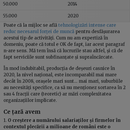
50.000
2014
55.000
2020
Poate că la mijloc se află
tehnologizări intense care
reduc necesarul forței de muncă
pentru desfășurarea
acestui tip de activități. Cum nu am expertiză în
domeniu, poate că totul e OK de fapt, iar acest paragraf
n-are sens. Mă tem însă că lucrurile stau altfel, și că de
fapt serviciile sunt subfinanțate și supraîncărcate.
În mod indubitabil, producția de deșeuri casnice în
2020, la nivel național, este incomparabil mai mare
decât în 2008, orașele mari sunt... mai mari, suburbiile
au necesități specifice, ca să nu menționez sortarea în 2
sau 4 fracții care (teoretic) ar mări complexitatea
organizațiilor implicate.
Ce țară avem
1.
O creștere a numărului salariaților și firmelor în
contextul plecării a milioane de români este o