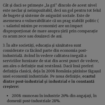
Cât și dacă se primește „la gri” dincolo de acest nivel
este neclar și neimpozitabil, deci un gol pentru tot felul
de bugete și sisteme de asigurări sociale. Este de
asemenea o vulnerabilitate că un prag stabilit politic (
= salariul minim pe economie) are un impact
disproporționat de mare asupra țării prin comparație
cu acum zece sau douăzeci de ani.
3. În alte societăți, educația și sănătatea sunt
considerate ca făcând parte din economia post-
industrială. Având în vedere calitatea inegală a
serviciilor furnizate de stat din acest punct de vedere,
am ales o definiție mai restrânsă. Dacă însă preferi
definiția clasică, deja în 2008 România părăsise făgașul
unei economii industriale. Pe noua definiție,
ecartul
dintre post-industrial și industrial e în constantă
creștere:
2008: munceau în industrie 26% din angajați, în
domenii post-industriale 28%.