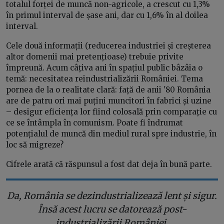
totalul forței de muncă non-agricole, a crescut cu 1,3%
în primul interval de șase ani, dar cu 1,6% în al doilea
interval.
Cele două informații (reducerea industriei și creșterea
altor domenii mai pretențioase) trebuie privite
împreună. Acum câțiva ani în spațiul public bâzâia o
temă: necesitatea reindustrializării României. Tema
pornea de la o realitate clară: față de anii '80 România
are de patru ori mai puțini muncitori în fabrici și uzine
– desigur eficiența lor fiind colosală prin comparație cu
ce se întâmpla în comunism. Poate fi îndrumat
potențialul de muncă din mediul rural spre industrie, în
loc să migreze?
Cifrele arată că răspunsul a fost dat deja în bună parte.
Da, România se dezindustrializează lent și sigur.
Însă acest lucru se datorează post-
industrializării României.