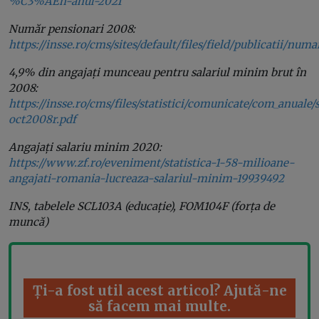
%C3%AEn-anul-2021
Număr pensionari 2008:
https://insse.ro/cms/sites/default/files/field/publicatii/nu
4,9% din angajați munceau pentru salariul minim brut în
2008:
https://insse.ro/cms/files/statistici/comunicate/com_anuale/sa
oct2008r.pdf
Angajați salariu minim 2020:
https://www.zf.ro/eveniment/statistica-1-58-milioane-
angajati-romania-lucreaza-salariul-minim-19939492
INS, tabelele SCL103A (educație), FOM104F (forța de
muncă)
Ți-a fost util acest articol? Ajută-ne
să facem mai multe.