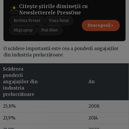
Citește știrile dimineții cu
Newsletterele PressOne
Revista Presei
Viața bună
Descoperă
Migrapop
Mai Bine
O scădere importantă este cea a ponderii angajaților
din industria prelucrătoare:
Scăderea
ponderii
angajaților din
An
industria
prelucrătoare
25,8%
2008
23,9%
2014