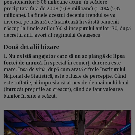
pensionarilor: 5,08 milioane acum, în scădere
precipitată față de 2008 (5,68 milioane) și 2014 (5,35
milioane). La finele acestui deceniu trendul se va
inversa, pe măsură ce înaintează în vârstă oamenii
născuți la finele anilor '60 și începutului anilor '70, după
decretul anti-avort al regimului Ceaușescu.
Două detalii bizare
1. Nu există angajator care să nu se plângă de lipsa
forței de muncă.
În special în comerț, durerea este
mare. Însă de vină, după cum arată cifrele Institutului
Național de Statistică, este o iluzie de percepție. Când
este inflație, ai impresia că ai nevoie de mai mulți bani
(întrucât prețurile au crescut), când de fapt valoarea
banilor în sine a scăzut.