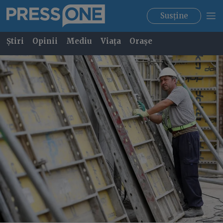
Susține
Știri
Opinii
Mediu
Viața
Orașe