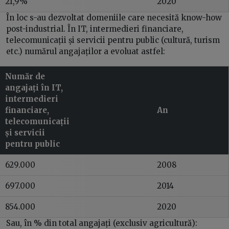
21,9%
2020
În loc s-au dezvoltat domeniile care necesită know-how
post-industrial. În IT, intermedieri financiare,
telecomunicații și servicii pentru public (cultură, turism
etc.) numărul angajaților a evoluat astfel:
Număr de
angajați în IT,
intermedieri
financiare,
An
telecomunicații
și servicii
pentru public
629.000
2008
697.000
2014
854.000
2020
Sau, în % din total angajați (exclusiv agricultură):