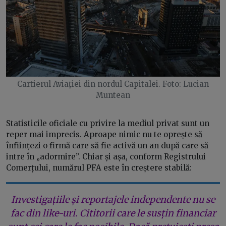
Cartierul Aviației din nordul Capitalei. Foto: Lucian
Muntean
Statisticile oficiale cu privire la mediul privat sunt un
reper mai imprecis. Aproape nimic nu te oprește să
înființezi o firmă care să fie activă un an după care să
intre în „adormire”. Chiar și așa, conform Registrului
Comerțului, numărul PFA este în creștere stabilă:
Investigațiile și reportajele independente nu se
fac din like-uri. Cititorii care le susțin financiar