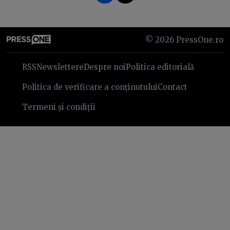
©
2026
PressOne.ro
RSS
Newslettere
Despre noi
Politica editorială
Politica de verificare a conținutului
Contact
Termeni și condiții