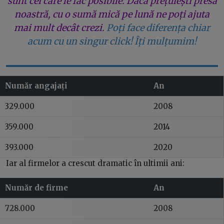
sunt cei care le fac posibile. Dacă prețuiești presa
noastră, cu o sumă mică pe lună ne poți ajuta
mai mult decât crezi.
Poți face diferența chiar
acum cu un singur click! Îți mulțumim!
Număr angajați
An
329.000
2008
359.000
2014
393.000
2020
Iar al firmelor a crescut dramatic în ultimii ani:
Număr de firme
An
728.000
2008