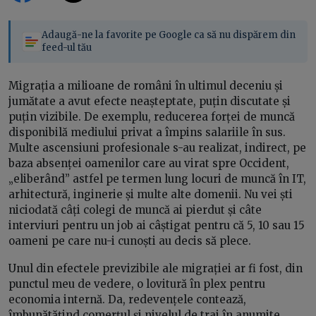
Adaugă-ne la favorite pe Google ca să nu dispărem din
feed-ul tău
Migrația a milioane de români în ultimul deceniu și
jumătate a avut efecte neașteptate, puțin discutate și
puțin vizibile. De exemplu, reducerea forței de muncă
disponibilă mediului privat a împins salariile în sus.
Multe ascensiuni profesionale s-au realizat, indirect, pe
baza absenței oamenilor care au virat spre Occident,
„eliberând” astfel pe termen lung locuri de muncă în IT,
arhitectură, inginerie și multe alte domenii. Nu vei ști
niciodată câți colegi de muncă ai pierdut și câte
interviuri pentru un job ai câștigat pentru că 5, 10 sau 15
oameni pe care nu-i cunoști au decis să plece.
Unul din efectele previzibile ale migrației ar fi fost, din
punctul meu de vedere, o lovitură în plex pentru
economia internă. Da, redevențele contează,
îmbunătățind comerțul și nivelul de trai în anumite