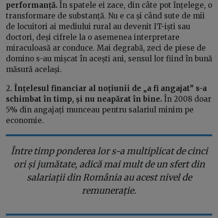
performanță.
În spatele ei zace, din câte pot înțelege, o
transformare de substanță. Nu e ca și când sute de mii
de locuitori ai mediului rural au devenit IT-iști sau
doctori, deși cifrele la o asemenea interpretare
miraculoasă ar conduce. Mai degrabă, zeci de piese de
domino s-au mișcat în acești ani, sensul lor fiind în bună
măsură același.
2.
Înțelesul financiar al noțiunii de „a fi angajat” s-a
schimbat în timp, și nu neapărat în bine.
În 2008 doar
5% din angajați munceau pentru salariul minim pe
economie.
Între timp ponderea lor s-a multiplicat de cinci
ori și jumătate, adică mai mult de un sfert din
salariații din România au acest nivel de
remunerație.