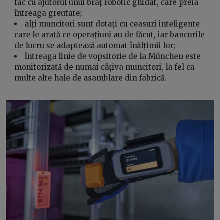
fac cu ajutorul unui braț robotic ghidat, care preia
întreaga greutate;
alți muncitori sunt dotați cu ceasuri inteligente
care le arată ce operațiuni au de făcut, iar bancurile
de lucru se adaptează automat înălțimii lor;
întreaga linie de vopsitorie de la München este
monitorizată de numai câțiva muncitori, la fel ca
multe alte hale de asamblare din fabrică.