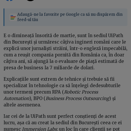
Adaugă-ne la favorite pe Google ca să nu dispărem din
feed-ul tău
E o dimineață însorită de martie, sunt în sediul UiPath
din Bucureşti și urmăresc câțiva ingineri români care le
explică unor jurnalişti străini, într-o engleză impecabilă,
cum a reușit compania pornită din România ca, în doar
câţiva ani, să ajungă la o evaluare de piaţă estimată de
presa de business la 7 miliarde de dolari.
Explicațiile sunt extrem de tehnice și trebuie să fii
specializat în tehnologie ca să înțelegi dedesubturile
unor termeni precum RPA (
Robotic Process
Automation
), BPO (
Business Process Outsourcing
) și
altele asemenea.
Iar cei de la UiPath sunt perfect conștienți de acest
lucru, așa că au creat la sediul din București ceea ce ei
numesc
Immersion Labs
: un loc în care clienții se pot