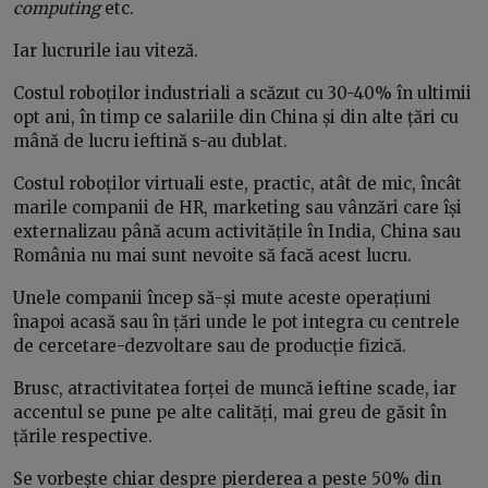
computing
etc.
Iar lucrurile iau viteză.
Costul roboților industriali a scăzut cu 30-40% în ultimii
opt ani, în timp ce salariile din China și din alte țări cu
mână de lucru ieftină s-au dublat.
Costul roboților virtuali este, practic, atât de mic, încât
marile companii de HR, marketing sau vânzări care își
externalizau până acum activitățile în India, China sau
România nu mai sunt nevoite să facă acest lucru.
Unele companii încep să-și mute aceste operațiuni
înapoi acasă sau în țări unde le pot integra cu centrele
de cercetare-dezvoltare sau de producție fizică.
Brusc, atractivitatea forței de muncă ieftine scade, iar
accentul se pune pe alte calități, mai greu de găsit în
țările respective.
Se vorbește chiar despre pierderea a peste 50% din