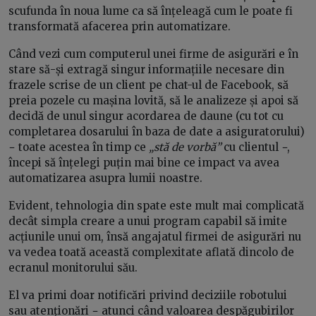
scufunda în noua lume ca să înțeleagă cum le poate fi
transformată afacerea prin automatizare.
Când vezi cum computerul unei firme de asigurări e în
stare să-și extragă singur informațiile necesare din
frazele scrise de un client pe chat-ul de Facebook, să
preia pozele cu mașina lovită, să le analizeze și apoi să
decidă de unul singur acordarea de daune (cu tot cu
completarea dosarului în baza de date a asiguratorului)
− toate acestea în timp ce
„stă de vorbă”
cu clientul −,
începi să înțelegi puțin mai bine ce impact va avea
automatizarea asupra lumii noastre.
Evident, tehnologia din spate este mult mai complicată
decât simpla creare a unui program capabil să imite
acțiunile unui om, însă angajatul firmei de asigurări nu
va vedea toată această complexitate aflată dincolo de
ecranul monitorului său.
El va primi doar notificări privind deciziile robotului
sau atenționări − atunci când valoarea despăgubirilor