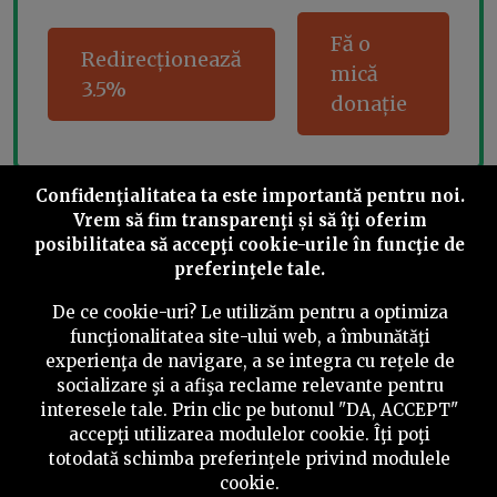
Fă o
Redirecționează
mică
3.5%
donație
Confidenţialitatea ta este importantă pentru noi.
Share this
Vrem să fim transparenţi și să îţi oferim
posibilitatea să accepţi cookie-urile în funcţie de
preferinţele tale.
De ce cookie-uri? Le utilizăm pentru a optimiza
funcţionalitatea site-ului web, a îmbunătăţi
experienţa de navigare, a se integra cu reţele de
©
2026
PressOne.ro
socializare şi a afişa reclame relevante pentru
interesele tale. Prin clic pe butonul "DA, ACCEPT"
RSS
Newslettere
Despre noi
Politica editorială
accepţi utilizarea modulelor cookie. Îţi poţi
totodată schimba preferinţele privind modulele
Politica de verificare a conținutului
Contact
cookie.