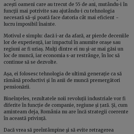
acești oameni care au trecut de 55 de ani, mutându-i în
funcţii mai potrivite sau ajutându-i cu tehnologia
necesară să-și poată face datoria cât mai eficient −
lucru imposibil înainte.
Motivul e simplu: dacă i-ar da afară, ar pierde deceniile
lor de experiență, iar impactul în anumite orașe sau
regiuni ar fi uriaș. Mulţi dintre ei nu şi-ar mai găsi un
loc de muncă, iar economia s-ar restrânge, în loc să
continue să se dezvolte.
Așa, ei folosesc tehnologia de ultimă generație ca să
rămână productivi și în anii de muncă premergători
pensionării.
Bineînțeles, rezultatele noii revoluții industriale vor fi
diferite în funcție de companie, regiune și țară. Şi, cum
aminteam deja, România nu are încă strategii coerente
în această privință.
Dacă vrea să preîntâmpine şi să evite retragerea