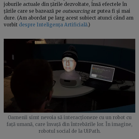
joburile actuale din țările dezvoltate, însă efectele în
țările care se bazează pe
outsourcing
ar putea fi și mai
dure. (Am abordat pe larg acest subiect atunci când am
vorbit
despre Inteligența Artificială
.)
Oamenii simt nevoia să interacționeze cu un robot cu
față umană, care învață din întrebările lor. În imagine,
robotul social de la UiPath.