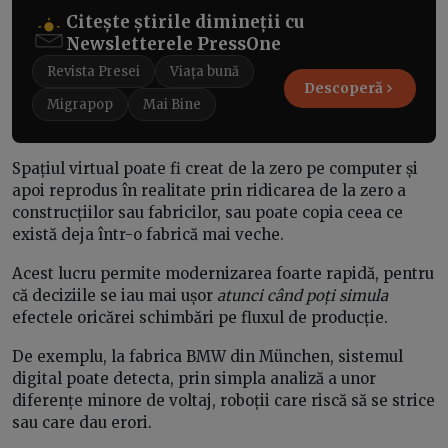
Citește știrile dimineții cu
Newsletterele PressOne
Revista Presei
Viața bună
Descoperă
Migrapop
Mai Bine
Spațiul virtual poate fi creat de la zero pe computer și
apoi reprodus în realitate prin ridicarea de la zero a
construcțiilor sau fabricilor, sau poate copia ceea ce
există deja într-o fabrică mai veche.
Acest lucru permite modernizarea foarte rapidă, pentru
că deciziile se iau mai ușor
atunci când poți simula
efectele oricărei schimbări pe fluxul de producție.
De exemplu, la fabrica BMW din München, sistemul
digital poate detecta, prin simpla analiză a unor
diferențe minore de voltaj, roboții care riscă să se strice
sau care dau erori.