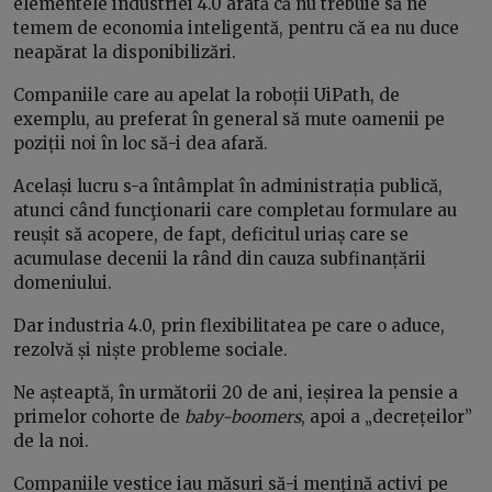
elementele industriei 4.0 arată că nu trebuie să ne
temem de economia inteligentă, pentru că ea nu duce
neapărat la disponibilizări.
Companiile care au apelat la roboții UiPath, de
exemplu, au preferat în general să mute oamenii pe
poziții noi în loc să-i dea afară.
Același lucru s-a întâmplat în administrația publică,
atunci când funcţionarii care completau formulare au
reușit să acopere, de fapt, deficitul uriaș care se
acumulase decenii la rând din cauza subfinanțării
domeniului.
Dar industria 4.0, prin flexibilitatea pe care o aduce,
rezolvă și niște probleme sociale.
Ne așteaptă, în următorii 20 de ani, ieșirea la pensie a
primelor cohorte de
baby-boomers
, apoi a „decrețeilor”
de la noi.
Companiile vestice iau măsuri să-i mențină activi pe