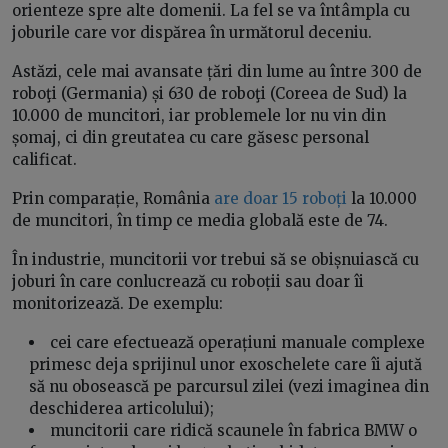
orienteze spre alte domenii. La fel se va întâmpla cu
joburile care vor dispărea în următorul deceniu.
Astăzi, cele mai avansate țări din lume au între 300 de
roboţi (Germania) și 630 de roboţi (Coreea de Sud) la
10.000 de muncitori, iar problemele lor nu vin din
șomaj, ci din greutatea cu care găsesc personal
calificat.
Prin comparație, România
are doar 15 roboți
la 10.000
de muncitori, în timp ce media globală este de 74.
În industrie, muncitorii vor trebui să se obișnuiască cu
joburi în care conlucrează cu roboții sau doar îi
monitorizează. De exemplu:
cei care efectuează operațiuni manuale complexe
primesc deja sprijinul unor exoschelete care îi ajută
să nu obosească pe parcursul zilei (vezi imaginea din
deschiderea articolului);
muncitorii care ridică scaunele în fabrica BMW o