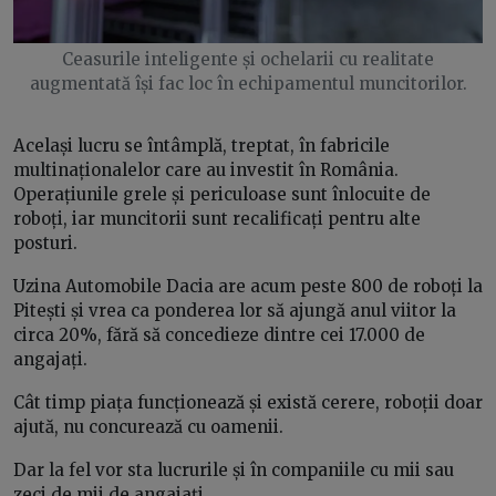
Ceasurile inteligente și ochelarii cu realitate
augmentată își fac loc în echipamentul muncitorilor.
Același lucru se întâmplă, treptat, în fabricile
multinaționalelor care au investit în România.
Operațiunile grele și periculoase sunt înlocuite de
roboți, iar muncitorii sunt recalificați pentru alte
posturi.
Uzina Automobile Dacia are acum peste 800 de roboți la
Pitești și vrea ca ponderea lor să ajungă anul viitor la
circa 20%, fără să concedieze dintre cei 17.000 de
angajați.
Cât timp piața funcționează și există cerere, roboții doar
ajută, nu concurează cu oamenii.
Dar la fel vor sta lucrurile și în companiile cu mii sau
zeci de mii de angajați.