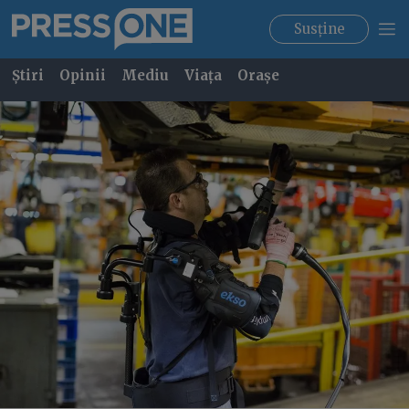
Susține
Știri
Opinii
Mediu
Viața
Orașe