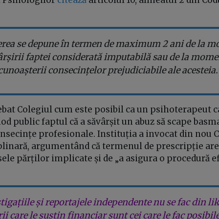
rea se depune în termen de maximum 2 ani de la 
ârșirii faptei considerată imputabilă sau de la mome
cunoașterii consecințelor prejudiciabile ale acesteia.
ebat Colegiul cum este posibil ca un psihoterapeut c
d public faptul că a săvârșit un abuz să scape basma
secințe profesionale. Instituția a invocat din nou 
plinară, argumentând că termenul de prescripție are 
sele părților implicate și de „a asigura o procedură ef
tigațiile și reportajele independente nu se fac din lik
rii care le susțin financiar sunt cei care le fac posibil