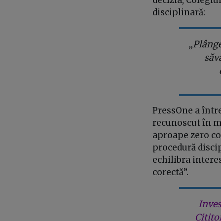
disciplinară:
„Plânge
săv
PressOne a într
recunoscut în mo
aproape zero con
procedură disci
echilibra intere
corectă”.
Inves
Citito