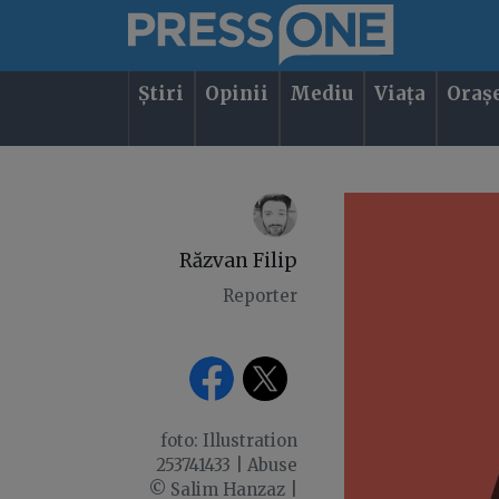
Știri
Opinii
Mediu
Viața
Oraș
Răzvan Filip
Reporter
foto: Illustration
253741433 | Abuse
© Salim Hanzaz |