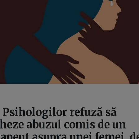
 Psihologilor refuză să
gheze abuzul comis de un
apeut asupra unei femei, d