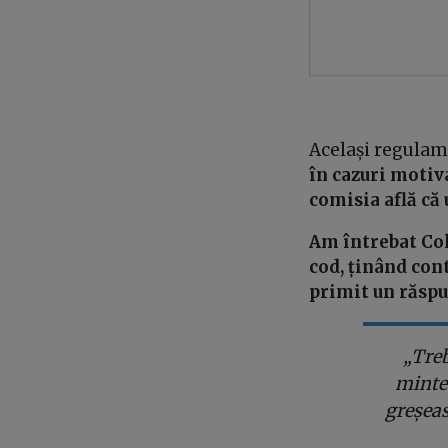
Același regulame
în cazuri motiva
comisia află că
Am întrebat Cole
cod, ținând cont
primit un răspu
„Treb
mintea
greșeas