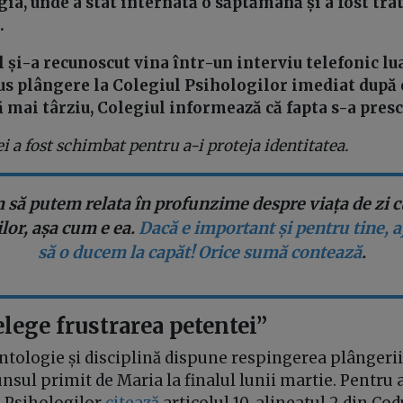
gia, unde a stat internată o săptămână și a fost tra
.
 și-a recunoscut vina într-un interviu telefonic lu
us plângere la Colegiul Psihologilor imediat după 
ă mai târziu, Colegiul informează că fapta s-a presc
 a fost schimbat pentru a-i proteja identitatea.
 să putem relata în profunzime despre viața de zi cu
or, așa cum e ea.
Dacă e important și pentru tine, 
să o ducem la capăt! Orice sumă contează
.
lege frustrarea petentei”
tologie și disciplină dispune respingerea plângerii (..
unsul primit de Maria la finalul lunii martie. Pentru
l Psihologilor
citează
articolul 10, alineatul 2 din Co