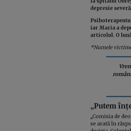
la spitalul Obre
depresie severă
Psihoterapeutul
iar Maria a dep
articolul. O lun
*Numele victimei
Vrem
românil
„Putem înțe
„Comisia de deon
se arată în răsp
decizia, Colegiu