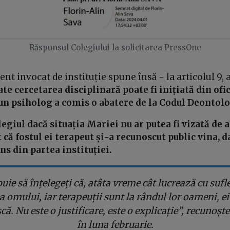
Răspunsul Colegiului la solicitarea PressOne
nt invocat de instituție spune însă - la articolul 9, a
te cercetarea disciplinară poate fi inițiată din ofic
 un psiholog a comis o abatere de la Codul Deontol
giul dacă situația Mariei nu ar putea fi vizată de a
 că fostul ei terapeut și-a recunoscut public vina, 
ns din partea instituției.
uie să înțelegeți că, atâta vreme cât lucrează cu sufle
 omului, iar terapeuții sunt la rândul lor oameni, ei
că. Nu este o justificare, este o explicație”, recunoșt
în luna februarie.