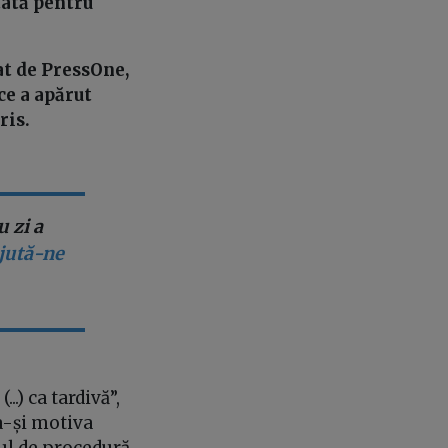
tată pentru
at de PressOne,
ce a apărut
ris.
 zi a
ajută-ne
.) ca tardivă”,
 a-și motiva
dul de procedură