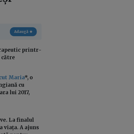
Adaugă ★
apeutic printr-
 către
ecut Maria
*, o
ungiană cu
ra lui 2017,
ve. La finalul
a viața. A ajuns