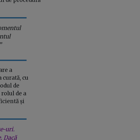
momentul
ntul
”
are a
 curată, cu
Codul de
rolul de a
icientă și
e-uri.
e. Dacă