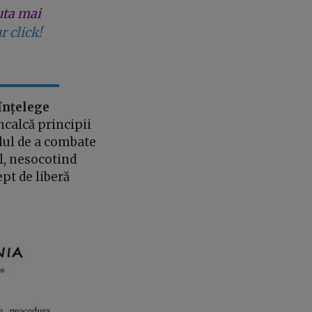
uta mai
r click!
înțelege
ncalcă principii
lul de a combate
l, nesocotind
pt de liberă