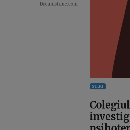
Dreamstime.com
ȘTIRI
Colegiul
investi
psihoter