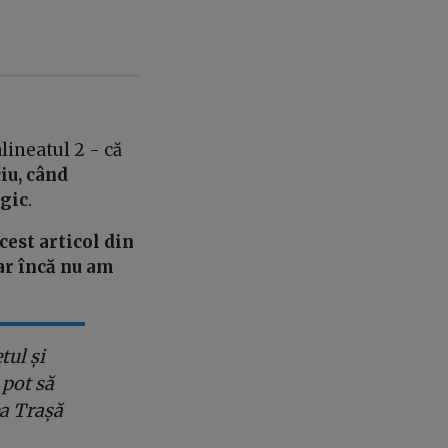
lineatul 2 - că
iu, când
ogic
.
cest articol din
dar încă nu am
tul și
 pot să
ea Trașă