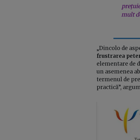
prețui
mult de
„Dincolo de asp
frustrarea pete
elementare de d
un asemenea abu
termenul de pre
practică”, argu