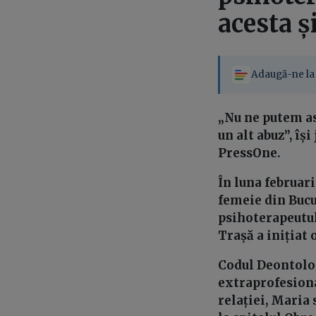
acesta ș
Adaugă-ne la 
„Nu ne putem a
un alt abuz”, îș
PressOne.
În luna februari
femeie din Bucur
psihoterapeutul 
Trașă a inițiat 
Codul Deontologi
extraprofesional
relației, Maria 