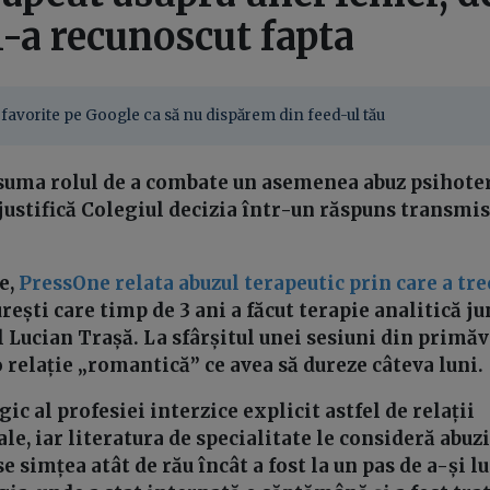
i-a recunoscut fapta
favorite pe Google ca să nu dispărem din feed-ul tău
suma rolul de a combate un asemenea abuz psihoter
i justifică Colegiul decizia într-un răspuns transmis
e,
PressOne relata abuzul terapeutic prin care a tr
ești care timp de 3 ani a făcut terapie analitică j
Lucian Trașă. La sfârșitul unei sesiuni din primăva
o relație „romantică” ce avea să dureze câteva luni.
c al profesiei interzice explicit astfel de relații
e, iar literatura de specialitate le consideră abuzi
se simțea atât de rău încât a fost la un pas de a-și lu