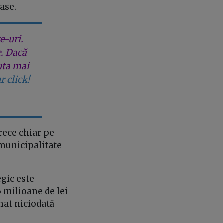
oase.
e-uri.
e. Dacă
uta mai
r click!
rece chiar pe
municipalitate
gic este
6 milioane de lei
umat niciodată