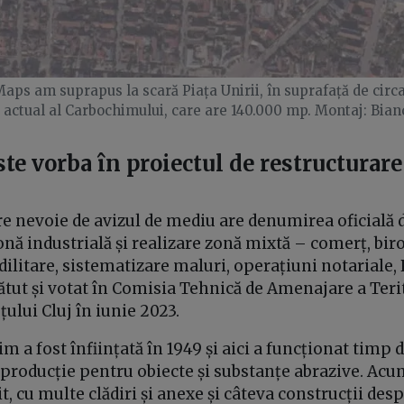
aps am suprapus la scară Piața Unirii, în suprafață de circ
 actual al Carbochimului, care are 140.000 mp. Montaj: Bian
ste vorba
în proiectul de restructurare
re nevoie de avizul de mediu are denumirea oficială de
nă industrială și realizare zonă mixtă – comerț, birou
edilitare, sistematizare maluri, operațiuni notariale, 
zbătut și votat în Comisia Tehnică de Amenajare a Terit
ului Cluj în iunie 2023.
m a fost înființată în 1949 și aici a funcționat timp 
e producție pentru obiecte și substanțe abrazive. Acu
it, cu multe clădiri și anexe și câteva construcții des