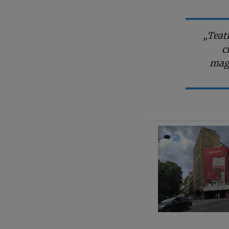
„Teatr
c
magn