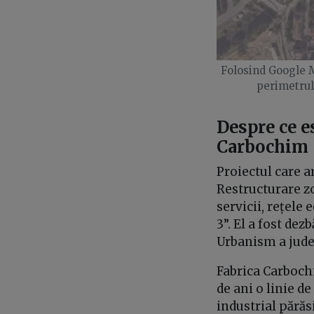
Folosind Google M
perimetrul
Despre ce e
Carbochim
Proiectul care a
Restructurare zo
servicii, rețele 
3”. El a fost de
Urbanism a județ
Fabrica Carbochi
de ani o linie d
industrial părăs