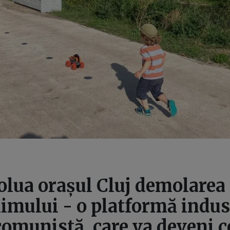
olua orașul Cluj demolarea
imului - o platformă indus
comunistă, care va deveni c