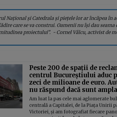
ul Național și Catedrala și piețele lor ar încăpea în 
lădire care se va construi. Oamenii nu își dau seama 
itudinea proiectului”. - Cornel Vâlcu, activist de 
Peste 200 de spații de recla
centrul Bucureștiului aduc p
zeci de milioane de euro. Aut
nu răspund dacă sunt ampla
Am luat la pas cele mai aglomerate bu
centrală a Capitalei, de la Piața Unirii 
Victoriei, și am fotografiat fiecare pan