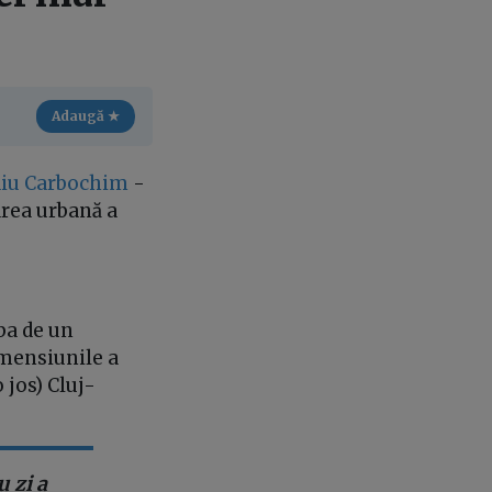
Adaugă ★
diu Carbochim
-
area urbană a
ba de un
imensiunile a
 jos) Cluj-
 zi a