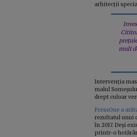
arhitecții speci
Inves
Citito
prețui
mult de
Intervenția masi
malul Someșului
drept culoar ver
PressOne
a arăt
rezultatul unui 
în 2017. Deși exi
printr-o hotărâ