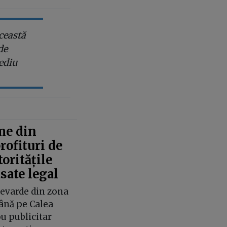
această
de
mediu
me din
rofituri de
oritățile
sate legal
levarde din zona
până pe Calea
ou publicitar