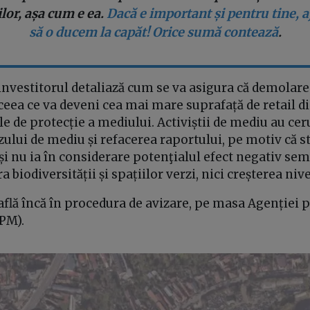
or, așa cum e ea.
Dacă e important și pentru tine, 
să o ducem la capăt! Orice sumă contează
.
 investitorul detaliază cum se va asigura că demolare
ceea ce va deveni cea mai mare suprafață de retail di
 de protecție a mediului. Activiștii de mediu au cer
ului de mediu și refacerea raportului, pe motiv că s
 și nu ia în considerare potenţialul efect negativ sem
a biodiversității și spațiilor verzi, nici creșterea niv
flă încă în procedura de avizare, pe masa Agenției p
APM).