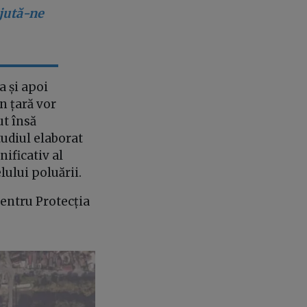
ajută-ne
a și apoi
n țară vor
ut însă
tudiul elaborat
nificativ al
elului poluării.
entru Protecția