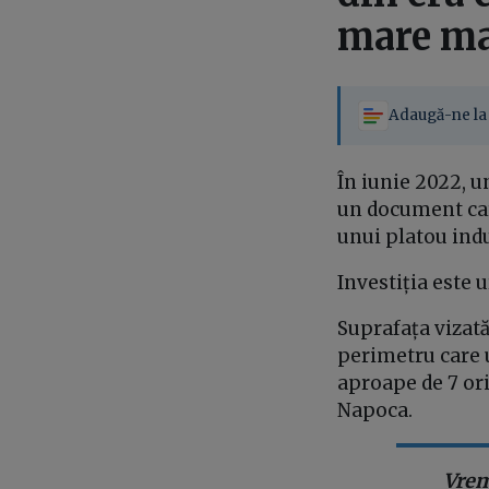
mare ma
Adaugă-ne la 
În iunie 2022, 
un document car
unui platou indu
Investiția este 
Suprafața vizată
perimetru care 
aproape de 7 ori 
Napoca.
Vrem