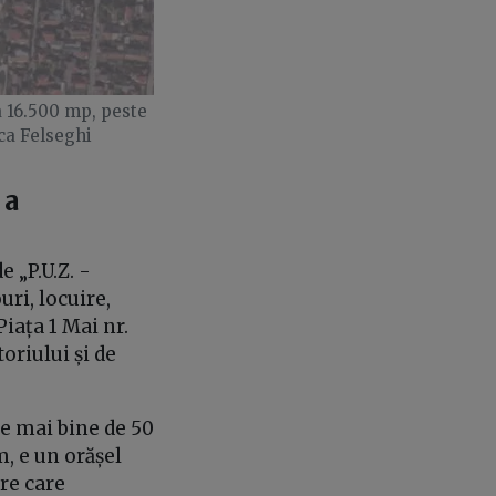
a 16.500 mp, peste
ca Felseghi
 a
 „P.U.Z. -
ri, locuire,
Piața 1 Mai nr.
oriului și de
de mai bine de 50
m, e un orășel
pre care