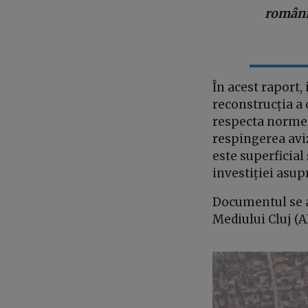
românil
În acest raport,
reconstrucția a 
respecta normele
respingerea aviz
este superficial
investiției asupr
Documentul se a
Mediului Cluj (