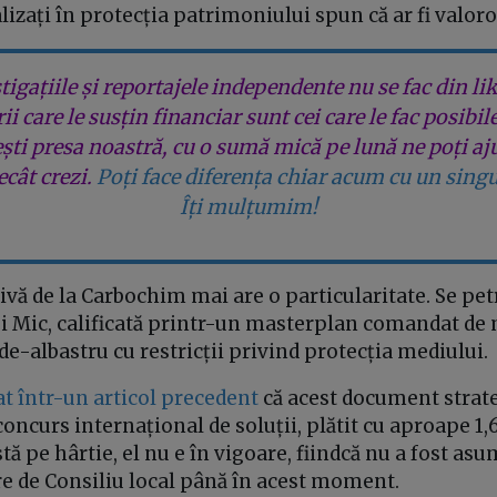
alizați în protecția patrimoniului spun că ar fi valor
tigațiile și reportajele independente nu se fac din lik
rii care le susțin financiar sunt cei care le fac posibil
ești presa noastră, cu o sumă mică pe lună ne poți aj
cât crezi.
Poți face diferența chiar acum cu un singu
Îți mulțumim!
vă de la Carbochim mai are o particularitate. Se pet
 Mic, calificată printr-un masterplan comandat de 
de-albastru cu restricții privind protecția mediului.
at într-un articol precedent
că acest document strate
concurs internațional de soluții, plătit cu aproape 1,
stă pe hârtie, el nu e în vigoare, fiindcă nu a fost as
re de Consiliu local până în acest moment.