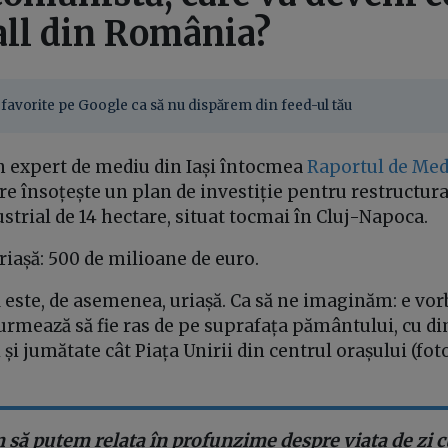
ll din România?
favorite pe Google ca să nu dispărem din feed-ul tău
un expert de mediu din Iași întocmea
Raportul de Me
e însoțește un plan de investiție pentru restructur
strial de 14 hectare, situat tocmai în Cluj-Napoca.
uriașă: 500 de milioane de euro.
 este, de asemenea, uriașă. Ca să ne imaginăm: e vor
urmează să fie ras de pe suprafața pământului, cu d
și jumătate cât Piața Unirii din centrul orașului (foto
 să putem relata în profunzime despre viața de zi cu