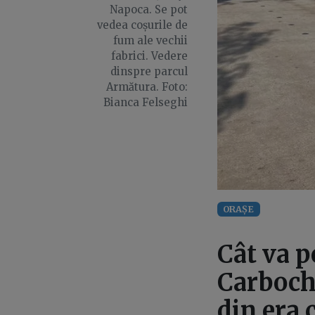
Napoca. Se pot
vedea coșurile de
fum ale vechii
fabrici. Vedere
dinspre parcul
Armătura. Foto:
Bianca Felseghi
ORAȘE
Cât va p
Carboch
din era 