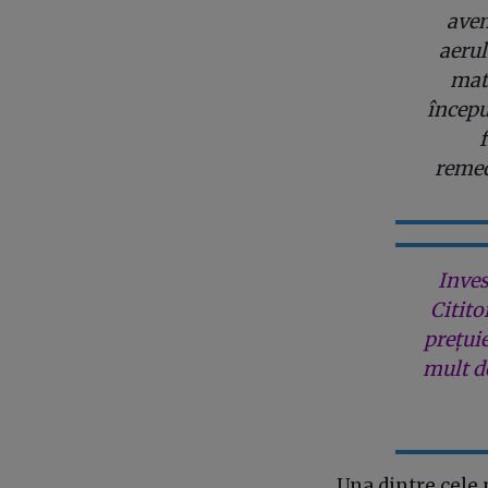
avem
aerul
mate
începu
remed
Inves
Citito
prețui
mult de
Una dintre cele 