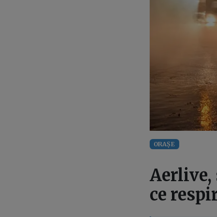
ORAȘE
Aerlive,
ce respi