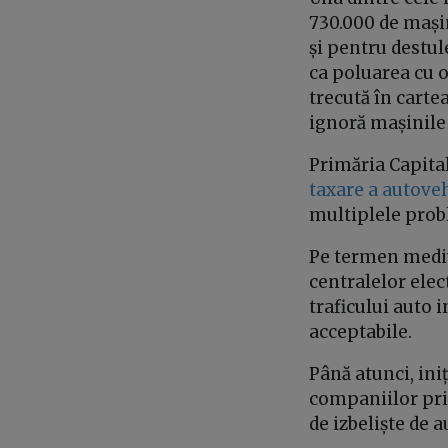
730.000 de mașin
și pentru destul
ca poluarea cu o
trecută în cartea
ignoră mașinile 
Primăria Capital
taxare a autove
multiplele prob
Pe termen mediu
centralelor ele
traficului auto 
acceptabile.
Până atunci, iniț
companiilor priv
de izbeliște de a