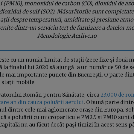
i (PM10), monoxidul de carbon (CO), dioxidul de azo
 dioxidul de sulf (SO2). Măsurătorile sunt completate
ații despre temperatură, umiditate și presiune atmos
enite dintr-un serviciu terț de furnizare a datelor me
Metodologie Aerlive.ro
te cu un număr limitat de stații (zece fixe și două mo
la finalul lui 2020 să ajungă la un număr de 50 de s
le mai importante puncte din București. O parte dint
 stații mobile.
atorului Român pentru Sănătate, circa
23.000 de r
are an din cauza poluării aerului
. O bună parte dintr
nul dintre cele mai aglomerate orașe din Europa. Sol
ă a poluării cu microparticule PM2.5 și PM10 sunt d
 Capitală nu au făcut decât pași timizi în acest sens 