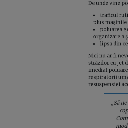
De unde vine po
traficul ru
plus mașinile 
poluarea ge
organizare a 
lipsa din ce
Nici nu ar fi ne
străzilor cu jet
imediat poluarea
respiratorii um
resuspensiei ace
„Să ne 
cop
Comun
modur