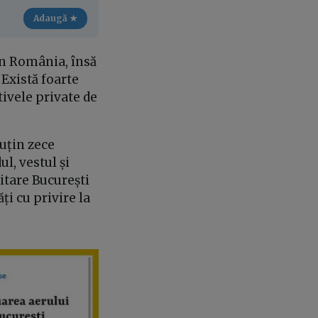
Adaugă ★
in România, însă
 Există foarte
tivele private de
puțin zece
ul, vestul și
itare București
ți cu privire la