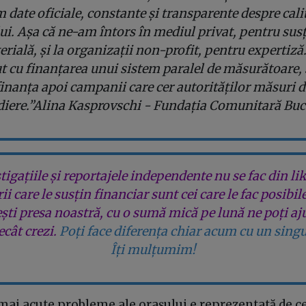
 date oficiale, constante și transparente despre cali
ui. Așa că ne-am întors în mediul privat, pentru sus
rială, și la organizații non-profit, pentru expertiz
t cu finanțarea unui sistem paralel de măsurătoare,
finanța apoi campanii care cer autorităților măsuri d
iere.”Alina Kasprovschi - Fundația Comunitară Buc
tigațiile și reportajele independente nu se fac din lik
rii care le susțin financiar sunt cei care le fac posibil
ești presa noastră, cu o sumă mică pe lună ne poți aj
cât crezi.
Poți face diferența chiar acum cu un singu
Îți mulțumim!
mai acute probleme ale orașului e reprezentată de c