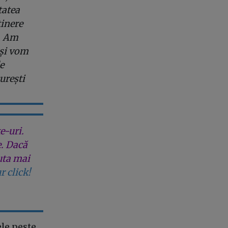
tatea
ținere
ă. Am
 și vom
e
urești
e-uri.
e. Dacă
uta mai
r click!
ele peste