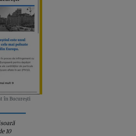
at în București
ăsoară
de 10