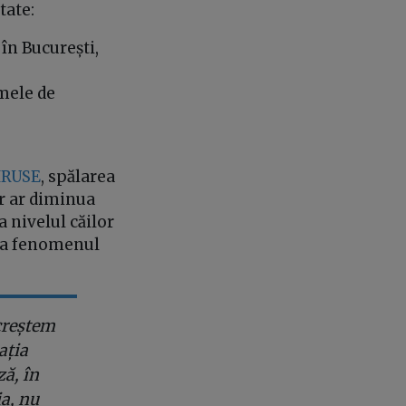
tate:
 în București,
rmele de
IRUSE
, spălarea
or ar diminua
 nivelul căilor
ita fenomenul
 creștem
ația
ză, în
ia, nu