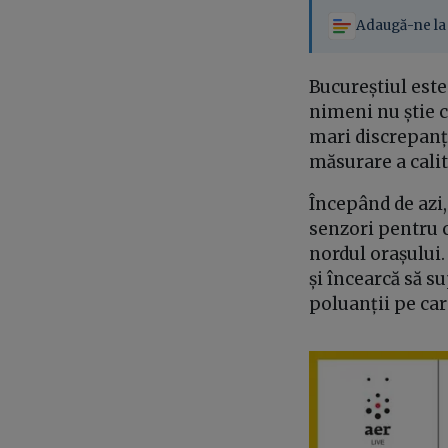
Adaugă-ne la 
Bucureștiul este
nimeni nu știe c
mari discrepanțe 
măsurare a calită
Începând de azi, 
senzori pentru ca
nordul orașului
și încearcă să s
poluanții pe car