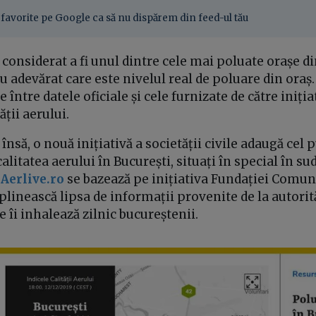
favorite pe Google ca să nu dispărem din feed-ul tău
 considerat a fi unul dintre cele mai poluate orașe d
u adevărat care este nivelul real de poluare din oraș.
între datele oficiale și cele furnizate de către iniția
ții aerului.
însă, o nouă inițiativă a societății civile adaugă cel 
litatea aerului în București, situați în special în sud
.
Aerlive.ro
se bazează pe inițiativa Fundației Comun
uplinească lipsa de informații provenite de la autorită
e îi inhalează zilnic bucureștenii.