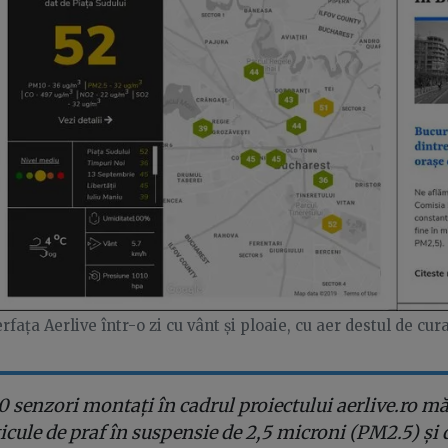
rfața Aerlive într-o zi cu vânt și ploaie, cu aer destul de cur
10 senzori montați în cadrul proiectului aerlive.ro m
icule de praf în suspensie de 2,5 microni (PM2.5) și 