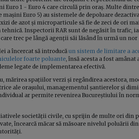
i Euro 1 - Euro 4 care circulă prin oraș. Multe dintre
e mașini Euro 5) au sistemele de depoluare dezactiva
xizi de azot și microparticule să fie de zeci de ori m
 tehnică. Inspectorii RAR sunt de negăsit în trafic, ia
care trec pe lângă agenții săi lăsând în urmă un nor
ei a încercat să introducă
un sistem de limitare a acc
hiculelor foarte poluante
, însă acesta a fost amânat
leme legate de implementarea efectivă.
, mărirea spațiilor verzi și regândirea acestora, m
ctrice ale orașului, managementul șantierelor și dim
individual ar permite revenirea Bucureștiului în nor
iativele societății civile, cu sprijin de multe ori din 
ate, încearcă măcar să măsoare nivelul poluării din
utorități.