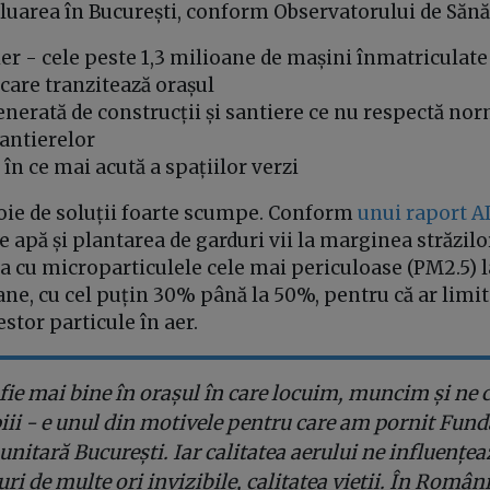
luarea în București, conform Observatorului de Sănă
tier - cele peste 1,3 milioane de mașini înmatriculate
care tranzitează orașul
nerată de construcții și santiere ce nu respectă no
șantierelor
 în ce mai acută a spațiilor verzi
voie de soluții foarte scumpe. Conform
unui raport A
 de apă și plantarea de garduri vii la marginea străzil
 cu microparticulele cele mai periculoase (PM2.5) la
ane, cu cel puțin 30% până la 50%, pentru că ar lim
stor particule în aer.
fie mai bine în orașul în care locuim, muncim și ne
iii - e unul din motivele pentru care am pornit Fund
itară București. Iar calitatea aerului ne influențea
i de multe ori invizibile, calitatea vieții. În Român