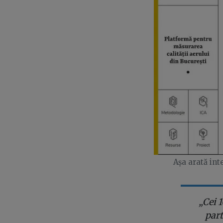
Așa arată inte
„Cei 
part