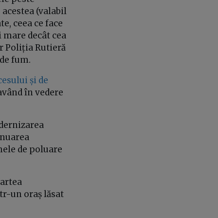
 acestea (valabil
te, ceea ce face
ai mare decât cea
r Poliția Rutieră
 de fum.
esului și de
 având în vedere
odernizarea
inuarea
mele de poluare
partea
tr-un oraș lăsat