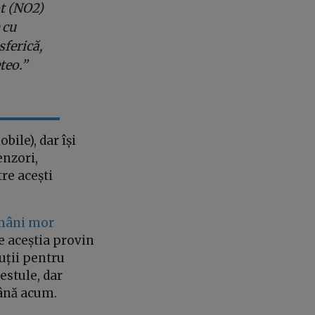
t (NO2)
 cu
ferică,
teo.”
bile), dar își
enzori,
re acești
omâni mor
e aceștia provin
uții pentru
estule, dar
până acum.