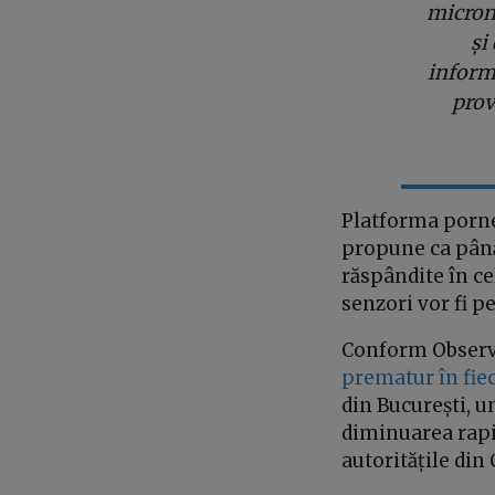
micron
și
inform
prov
Platforma porneș
propune ca până 
răspândite în ce
senzori vor fi pe
Conform Observ
prematur în fiec
din București, u
diminuarea rapid
autoritățile din