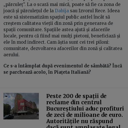
„părculeț”. La o scară mai mică, poate să fie ca zona de
joacă și părculețul de la
Dabija
sau Izvorul Rece. Ideea
este să sistematizăm spațiul public astfel încât să
creștem calitatea vieții din zonă prin generarea de
spații comunitare. Spațiile astea ajută și afacerile
locale, pentru că fiind mai mulți pietoni, beneficiază și
ele în mod indirect. Cam ăștia sunt cei trei piloni:
comunitate, dezvoltarea afacerilor din zonă și calitatea
aerului.
Ce s-a întâmplat după evenimentul de sâmbătă? Încă
se parchează acolo, în Piațeta Italiană?
Peste 200 de spații de
reclame din centrul
Bucureștiului aduc profituri
de zeci de milioane de euro.
Autoritățile nu răspund
dacă sunt amplasate legal