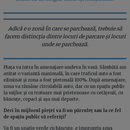
Adică e o zonă în care se parchează, trebuie să
facem distincția dintre locuri de parcare și locuri
unde se parchează.
Piața va intra în amenajare undeva în vară. Sâmbătă am
arătat o variantă maximală, în care traficul auto a fost
eliminat și zona a fost pietonală 100%. După amenajare,
zona va rămâne circulabilă auto, dar cu un spațiu public
la mijloc și cu trotuare mai prietenoase cu cetățenii, cu
băncuțe, copaci și așa mai departe.
Deci în mijlocul pieței va fi un părculeț sau la ce fel
de spațiu public vă referiți?
Va fi un spațiu verde cu băncuțe, e impropriu spus