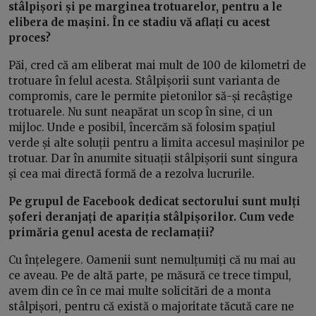
stâlpișori și pe marginea trotuarelor, pentru a le
elibera de mașini. În ce stadiu vă aflați cu acest
proces?
Păi, cred că am eliberat mai mult de 100 de kilometri de
trotuare în felul acesta. Stâlpișorii sunt varianta de
compromis, care le permite pietonilor să-și recâștige
trotuarele. Nu sunt neapărat un scop în sine, ci un
mijloc. Unde e posibil, încercăm să folosim spațiul
verde și alte soluții pentru a limita accesul mașinilor pe
trotuar. Dar în anumite situații stâlpișorii sunt singura
și cea mai directă formă de a rezolva lucrurile.
Pe grupul de Facebook dedicat sectorului sunt mulți
șoferi deranjați de apariția stâlpișorilor. Cum vede
primăria genul acesta de reclamații?
Cu înțelegere. Oamenii sunt nemulțumiți că nu mai au
ce aveau. Pe de altă parte, pe măsură ce trece timpul,
avem din ce în ce mai multe solicitări de a monta
stâlpișori, pentru că există o majoritate tăcută care ne