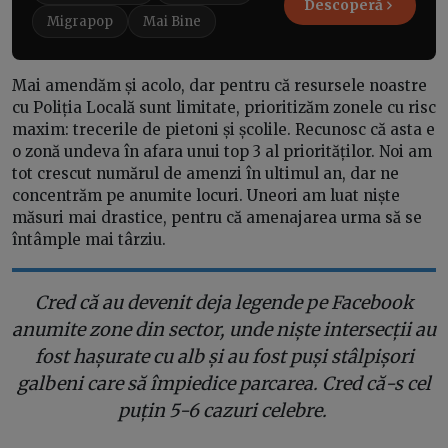
Descoperă
Migrapop
Mai Bine
Mai amendăm și acolo, dar pentru că resursele noastre
cu Poliția Locală sunt limitate, prioritizăm zonele cu risc
maxim: trecerile de pietoni și școlile. Recunosc că asta e
o zonă undeva în afara unui top 3 al priorităților. Noi am
tot crescut numărul de amenzi în ultimul an, dar ne
concentrăm pe anumite locuri. Uneori am luat niște
măsuri mai drastice, pentru că amenajarea urma să se
întâmple mai târziu.
Cred că au devenit deja legende pe Facebook
anumite zone din sector, unde niște intersecții au
fost hașurate cu alb și au fost puși stâlpișori
galbeni care să împiedice parcarea. Cred că-s cel
puțin 5-6 cazuri celebre.