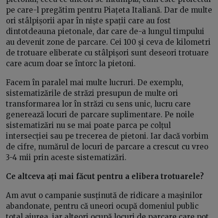
pe care-l pregătim pentru Piațeta Italiană. Dar de multe
ori stâlpișorii apar în niște spații care au fost
dintotdeauna pietonale, dar care de-a lungul timpului
au devenit zone de parcare. Cei 100 și ceva de kilometri
de trotuare eliberate cu stâlpișori sunt deseori trotuare
care acum doar se întorc la pietoni.
Facem în paralel mai multe lucruri. De exemplu,
sistematizările de străzi presupun de multe ori
transformarea lor în străzi cu sens unic, lucru care
generează locuri de parcare suplimentare. Pe noile
sistematizări nu se mai poate parca pe colțul
intersecției sau pe trecerea de pietoni. Iar dacă vorbim
de cifre, numărul de locuri de parcare a crescut cu vreo
3-4 mii prin aceste sistematizări.
Ce altceva ați mai făcut pentru a elibera trotuarele?
Am avut o campanie susținută de ridicare a mașinilor
abandonate, pentru că uneori ocupă domeniul public
total aiurea, iar alteori ocupă locuri de parcare care pot