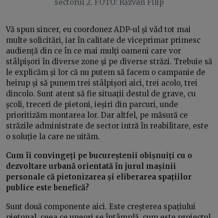
sectorul 2. FOTO: Răzvan Filip
Vă spun sincer, eu coordonez ADP-ul și văd tot mai
multe solicitări, iar în calitate de viceprimar primesc
audiență din ce în ce mai mulți oameni care vor
stâlpișori în diverse zone și pe diverse străzi. Trebuie să
le explicăm și lor că nu putem să facem o campanie de
heirup și să punem trei stâlpișori aici, trei acolo, trei
dincolo. Sunt atent să fie situații destul de grave, cu
școli, treceri de pietoni, ieșiri din parcuri, unde
prioritizăm montarea lor. Dar altfel, pe măsură ce
străzile administrate de sector intră în reabilitare, este
o soluție la care ne uităm.
Cum îi convingeți pe bucureștenii obișnuiți cu o
dezvoltare urbană orientată în jurul mașinii
personale că pietonizarea și eliberarea spațiilor
publice este benefică?
Sunt două componente aici. Este creșterea spațiului
pietonal, ceea ce uneori se întâmplă, cum este proiectul