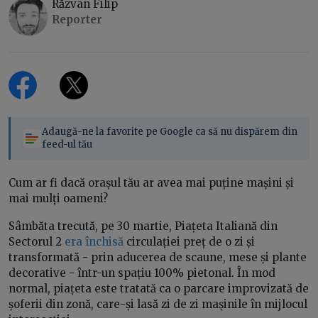
Răzvan Filip
Reporter
Adaugă-ne la favorite pe Google ca să nu dispărem din
feed-ul tău
Cum ar fi dacă orașul tău ar avea mai puține mașini și
mai mulți oameni?
Sâmbăta trecută, pe 30 martie, Piațeta Italiană din
Sectorul 2
era închisă
circulației preț de o zi și
transformată - prin aducerea de scaune, mese și plante
decorative - într-un spațiu 100% pietonal. În mod
normal, piațeta este tratată ca o parcare improvizată de
șoferii din zonă, care-și lasă zi de zi mașinile în mijlocul