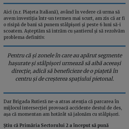
Aici (n.r. Piațeta Italiană), având în vedere că urma să
avem investiția într-un termen mai scurt, am zis că ar fi
o risipă de bani să punem stâlpișori și peste 6 luni să-i
scoatem. Așteptăm să intrăm cu șantierul și să rezolvăm
problema definitiv.
Pentru că și zonele în care au apărut segmente
hașurate și stâlpișori urmează să aibă aceeași
direcție, adică să beneficieze de o piațetă în
centru și de creșterea spațiului pietonal.
Dar Brigada Rutieră ne-a atras atenția că parcarea în
mijlocul intersecției provoacă accidente destul de des,
așa că momentan am hotărât să jalonăm cu stâlpișori.
Știu că Primăria Sectorului 2 a început să pună