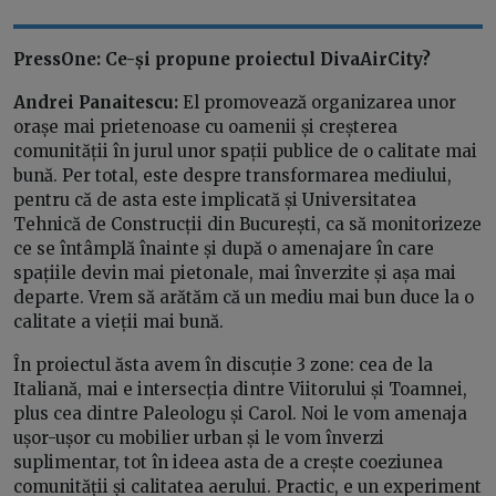
PressOne: Ce-și propune proiectul DivaAirCity?
Andrei Panaitescu:
El promovează organizarea unor
orașe mai prietenoase cu oamenii și creșterea
comunității în jurul unor spații publice de o calitate mai
bună. Per total, este despre transformarea mediului,
pentru că de asta este implicată și Universitatea
Tehnică de Construcții din București, ca să monitorizeze
ce se întâmplă înainte și după o amenajare în care
spațiile devin mai pietonale, mai înverzite și așa mai
departe. Vrem să arătăm că un mediu mai bun duce la o
calitate a vieții mai bună.
În proiectul ăsta avem în discuție 3 zone: cea de la
Italiană, mai e intersecția dintre Viitorului și Toamnei,
plus cea dintre Paleologu și Carol. Noi le vom amenaja
ușor-ușor cu mobilier urban și le vom înverzi
suplimentar, tot în ideea asta de a crește coeziunea
comunității și calitatea aerului. Practic, e un experiment