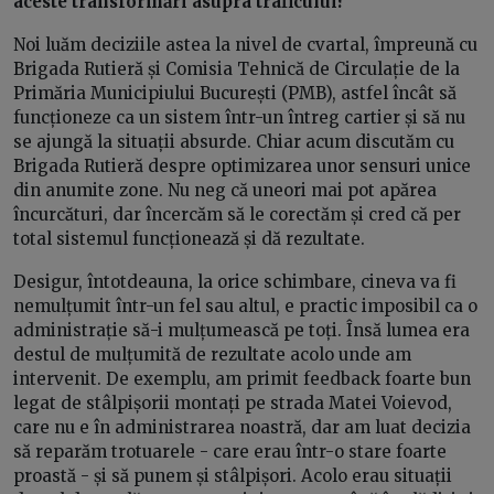
aceste transformări asupra traficului?
Noi luăm deciziile astea la nivel de cvartal, împreună cu
Brigada Rutieră și Comisia Tehnică de Circulație de la
Primăria Municipiului București (PMB), astfel încât să
funcționeze ca un sistem într-un întreg cartier și să nu
se ajungă la situații absurde. Chiar acum discutăm cu
Brigada Rutieră despre optimizarea unor sensuri unice
din anumite zone. Nu neg că uneori mai pot apărea
încurcături, dar încercăm să le corectăm și cred că per
total sistemul funcționează și dă rezultate.
Desigur, întotdeauna, la orice schimbare, cineva va fi
nemulțumit într-un fel sau altul, e practic imposibil ca o
administrație să-i mulțumească pe toți. Însă lumea era
destul de mulțumită de rezultate acolo unde am
intervenit. De exemplu, am primit feedback foarte bun
legat de stâlpișorii montați pe strada Matei Voievod,
care nu e în administrarea noastră, dar am luat decizia
să reparăm trotuarele - care erau într-o stare foarte
proastă - și să punem și stâlpișori. Acolo erau situații