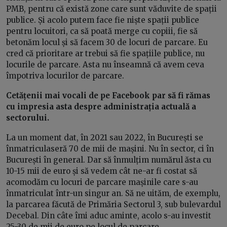
PMB, pentru că există zone care sunt văduvite de spații
publice. Și acolo putem face fie niște spații publice
pentru locuitori, ca să poată merge cu copiii, fie să
betonăm locul și să facem 30 de locuri de parcare. Eu
cred că prioritare ar trebui să fie spațiile publice, nu
locurile de parcare. Asta nu înseamnă că avem ceva
împotriva locurilor de parcare.
Cetățenii mai vocali de pe Facebook par să fi rămas
cu impresia asta despre administrația actuală a
sectorului.
La un moment dat, în 2021 sau 2022, în București se
înmatriculaseră 70 de mii de mașini. Nu în sector, ci în
București în general. Dar să înmulțim numărul ăsta cu
10-15 mii de euro și să vedem cât ne-ar fi costat să
acomodăm cu locuri de parcare mașinile care s-au
înmatriculat într-un singur an. Să ne uităm, de exemplu,
la parcarea făcută de Primăria Sectorul 3, sub bulevardul
Decebal. Din câte îmi aduc aminte, acolo s-au investit
25-30 de mii de euro pe locul de parcare.