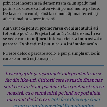
prin care încercăm să demonstrăm că un spațiu mai
puțin auto crește calitatea vieții pe mai multe paliere.
De la aer mai curat, până la comunități mai fericite și
afaceri mai prospere în zonă.
Am văzut că pentru promovarea evenimentului ați
folosit o poză cu Piațeta Italiană văzută de sus. În ea
se vede cum în mijlocul intersecției s-a improvizat o
parcare. Explicați-mi puțin ce s-a întâmplat acolo.
Nu este deloc o parcare acolo, e pur și simplu un loc în
care se aruncă niște mașini.
Investigațiile și reportajele independente nu se
fac din like-uri. Cititorii care le susțin financiar
sunt cei care le fac posibile. Dacă prețuiești presa
noastră, cu o sumă mică pe lună ne poți ajuta
mai mult decât crezi.
Poți face diferența chiar
acum cu un singur click! Îți mulțumim!