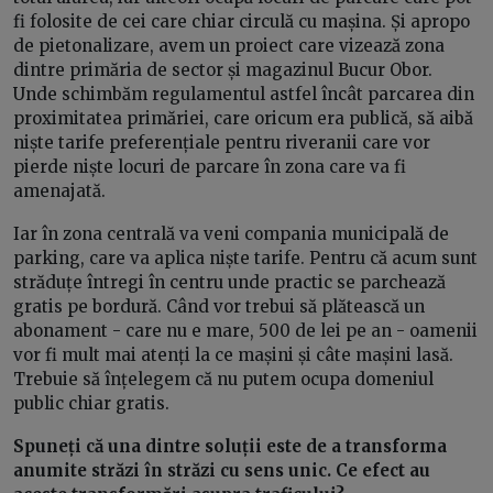
fi folosite de cei care chiar circulă cu mașina. Și apropo
de pietonalizare, avem un proiect care vizează zona
dintre primăria de sector și magazinul Bucur Obor.
Unde schimbăm regulamentul astfel încât parcarea din
proximitatea primăriei, care oricum era publică, să aibă
niște tarife preferențiale pentru riveranii care vor
pierde niște locuri de parcare în zona care va fi
amenajată.
Iar în zona centrală va veni compania municipală de
parking, care va aplica niște tarife. Pentru că acum sunt
străduțe întregi în centru unde practic se parchează
gratis pe bordură. Când vor trebui să plătească un
abonament - care nu e mare, 500 de lei pe an - oamenii
vor fi mult mai atenți la ce mașini și câte mașini lasă.
Trebuie să înțelegem că nu putem ocupa domeniul
public chiar gratis.
Spuneți că una dintre soluții este de a transforma
anumite străzi în străzi cu sens unic. Ce efect au