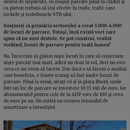
destul de neplăcute, cu mașini parcate până în clădiri și
ca pieton trebuia să ieși efectiv în trafic, trafic care
include și troleibuzele STB-ului.
Susțineți că primăria sectorului a creat 3.000-4.000
de locuri de parcare. Totuși, încă există voci care
spun că nu sunt destule. Se pot construi, realist
vorbind, locuri de parcare pentru toată lumea?
Nu. Încercăm să găsim niște locuri în care să construim
niște parcări mai mari, adică nu doar la sol, deci nu este
ceva ce nu vrem să facem. Dar dacă e să facem o analiză
cost-beneficiu, e foarte scump să faci multe locuri de
parcare. Până la urmă, uitați-vă și la piața liberă, unde
într-un loc de parcare se investesc 10-15 mii de euro. Iar
abonamentul pentru cele de la ADP este de 100 și ceva
de euro pe an. Nu există un termen rezonabil de
amortizare a investiției.