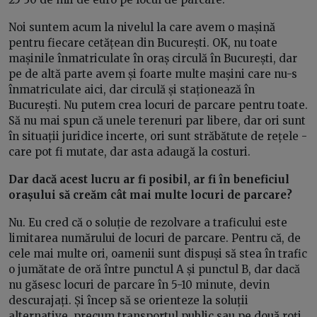
Noi suntem acum la nivelul la care avem o mașină
pentru fiecare cetățean din București. OK, nu toate
mașinile înmatriculate în oraș circulă în București, dar
pe de altă parte avem și foarte multe mașini care nu-s
înmatriculate aici, dar circulă și staționează în
București. Nu putem crea locuri de parcare pentru toate.
Să nu mai spun că unele terenuri par libere, dar ori sunt
în situații juridice incerte, ori sunt străbătute de rețele -
care pot fi mutate, dar asta adaugă la costuri.
Dar dacă acest lucru ar fi posibil, ar fi în beneficiul
orașului să creăm cât mai multe locuri de parcare?
Nu. Eu cred că o soluție de rezolvare a traficului este
limitarea numărului de locuri de parcare. Pentru că, de
cele mai multe ori, oamenii sunt dispuși să stea în trafic
o jumătate de oră între punctul A și punctul B, dar dacă
nu găsesc locuri de parcare în 5-10 minute, devin
descurajați. Și încep să se orienteze la soluții
alternative, precum transportul public sau pe două roți.