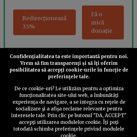
Fă o
Redirecționează
mică
3.5%
donație
Confidenţialitatea ta este importantă pentru noi.
Share this
Vrem să fim transparenţi și să îţi oferim
posibilitatea să accepţi cookie-urile în funcţie de
preferinţele tale.
De ce cookie-uri? Le utilizăm pentru a optimiza
funcţionalitatea site-ului web, a îmbunătăţi
experienţa de navigare, a se integra cu reţele de
©
2026
PressOne.ro
socializare şi a afişa reclame relevante pentru
interesele tale. Prin clic pe butonul "DA, ACCEPT"
RSS
Newslettere
Despre noi
Politica editorială
accepţi utilizarea modulelor cookie. Îţi poţi
totodată schimba preferinţele privind modulele
Politica de verificare a conținutului
Contact
cookie.