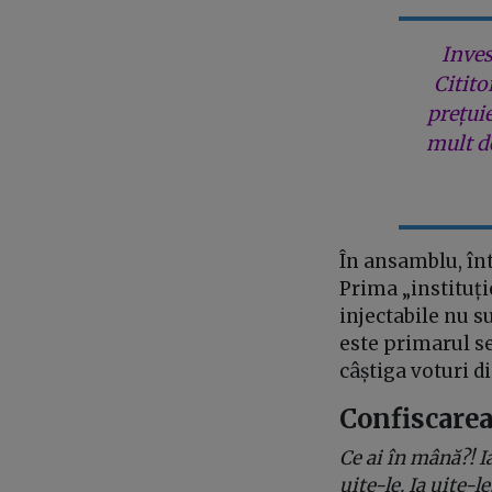
Inves
Citito
prețui
mult de
În ansamblu, în
Prima „instituț
injectabile nu s
este primarul sec
câștiga voturi d
Confiscarea
Ce ai în mână?! I
uite-le. Ia uite-l