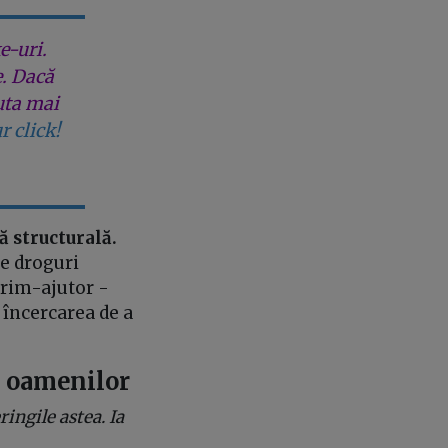
e-uri.
e. Dacă
uta mai
r click!
 structurală.
de droguri
 prim-ajutor -
n încercarea de a
e oamenilor
ingile astea. Ia