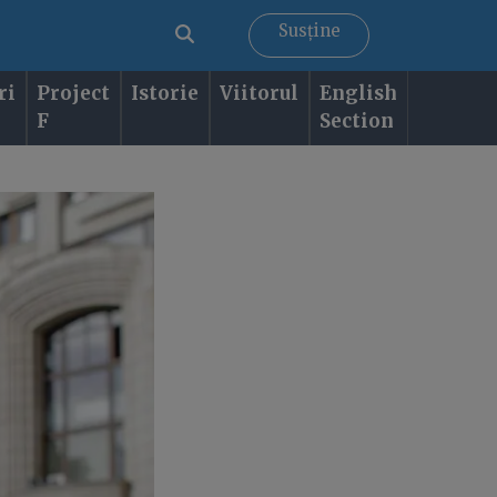
Susține
ri
Project
Istorie
Viitorul
English
F
Section