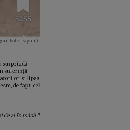
uri. Foto: captură
ă surprindă
în suferință
torilor; și lipsa
ste, de fapt, cel
Ia! Ce ai în mână?!