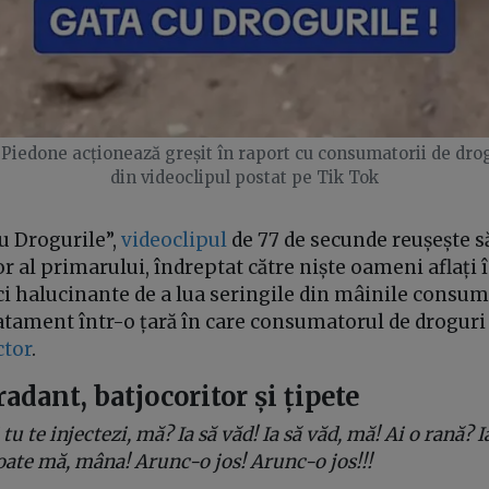
Piedone acționează greșit în raport cu consumatorii de drog
din videoclipul postat pe Tik Tok
cu Drogurile”,
videoclipul
de 77 de secunde reușește s
or al primarului, îndreptat către niște oameni aflați 
ci halucinante de a lua seringile din mâinile consuma
atament într-o țară în care consumatorul de droguri e
ctor
.
adant, batjocoritor și țipete
i tu te injectezi, mă? Ia să văd! Ia să văd, mă! Ai o rană? 
coate mă, mâna! Arunc-o jos! Arunc-o jos!!!