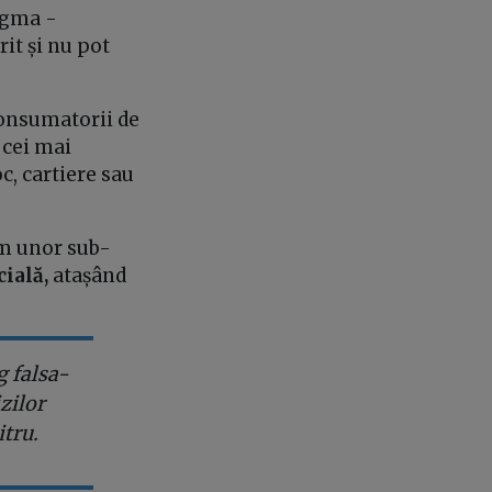
tigma -
rit și nu pot
consumatorii de
 cei mai
oc, cartiere sau
um unor sub-
cială,
atașând
g falsa-
zilor
itru.