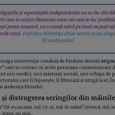
tigațiile și reportajele independente nu se fac din lik
rii care le susțin financiar sunt cei care le fac posibil
ești presa noastră, cu o sumă mică pe lună ne poți aj
cât crezi.
Poți face diferența chiar acum cu un singu
Îți mulțumim!
treaga intervenție condusă de Piedone denotă
stigmă
ie” care ia contact cu acele persoane consumatoare 
unt nici medici, nici asistenți sociali, nici echipe de
torului care îi înjosește, îi filmează și strigă la ei, î
in audiența filmului.
 și distrugerea seringilor din mâinil
a! Dă-n coa asta, mă. Ce-ai, mă, în mână? Aruncă, mă, ser
e. Astea, nu mai…