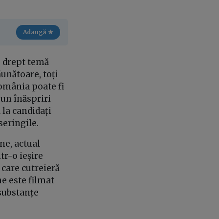
Adaugă ★
e drept temă
ăunătoare, toți
România poate fi
un înăspriri
 la candidați
seringile.
ne, actual
tr-o ieșire
 care cutreieră
ne este filmat
substanțe