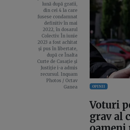
lună după gratii,
din cei 4 la care
fusese condamnat
definitiv în mai
2022, în dosarul
Colectiv. În iunie
2023 a fost achitat
și pus în libertate,
după ce Înalta
Curte de Casație și
Justiție i-a admis
recursul. Inquam
Photos / Octav
OPINII
Ganea
Voturi p
grav al 
oameni 