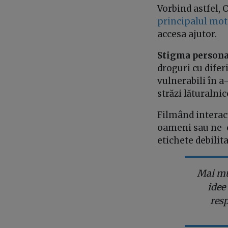
Vorbind astfel, 
principalul mot
accesa ajutor.
Stigma persona
droguri cu difer
vulnerabili în a-
străzi lăturalnic
Filmând interac
oameni sau ne-o
etichete debili
Mai mul
idee
resp