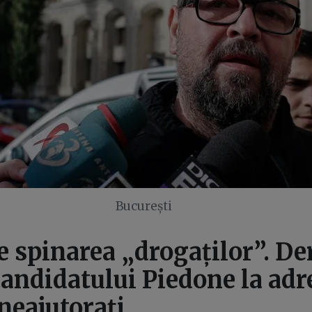
București
e spinarea „drogaților”. De
candidatului Piedone la ad
neajutorați