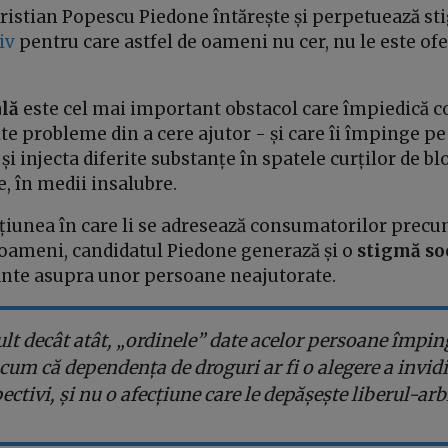
Cristian Popescu Piedone întărește și perpetuează s
iv
pentru care astfel de oameni nu cer, nu le este ofe
lă
este cel mai important obstacol care împiedică 
ite probleme din a cere ajutor - și care îi împinge pe
și injecta diferite substanțe în spatele curților de bl
e, în medii insalubre.
țiunea în care li se adresează consumatorilor prec
ameni, candidatul Piedone generază și o
stigmă so
tante asupra unor persoane neajutorate.
t decât atât, „ordinele” date acelor persoane împin
 cum că dependența de droguri ar fi o alegere a invidi
ectivi, și nu o afecțiune care le depășește liberul-arb