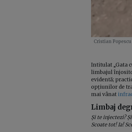
Cristian Popescu 
Intitulat „Gata 
limbajul înjosit
evidentă; practi
opțiunilor de tr
mai vânat
infra
Limbaj degr
Și te injectezi? Ș
Scoate tot! Ia! S