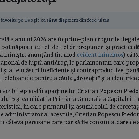
favorite pe Google ca să nu dispărem din feed-ul tău
ală a anului 2024 are în prim-plan drogurile ilegal
 pot năpusti, cu fel-de-fel de propuneri și practici d
 la miniștri anunțând (în mod
evident mincinos
) că 
ațional de luptă antidrog, la parlamentari care prop
i și alte măsuri ineficiente și contraproductive, până
u telefoanele pentru a căuta „drogații” și a identifica 
i vizibil episod îi aparține lui Cristian Popescu Piedo
ului 5 și candidat la Primăria Generală a Capitalei. În
eristică, în care primarul își asumă rolul de cercetaș
 de administrator al acestuia, Cristian Popescu Piedo
cu câteva persoane care par să fie consumatoare de 