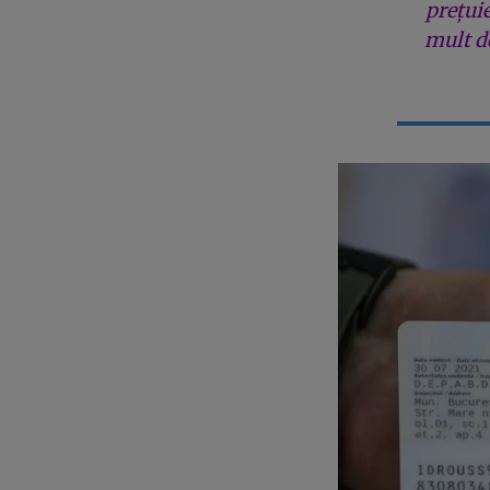
prețui
mult de