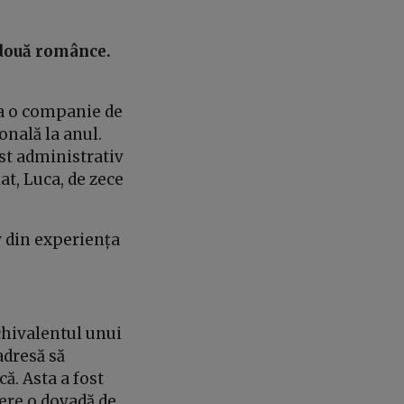
 două românce.
 la o companie de
onală la anul.
ost administrativ
at, Luca, de zece
 din experiența
chivalentul unui
adresă să
că. Asta a fost
cere o dovadă de