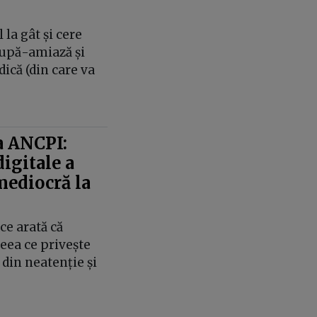
 la gât și cere
 după-amiază și
ică (din care va
a ANCPI:
digitale a
mediocră la
ce arată că
eea ce privește
 din neatenție și