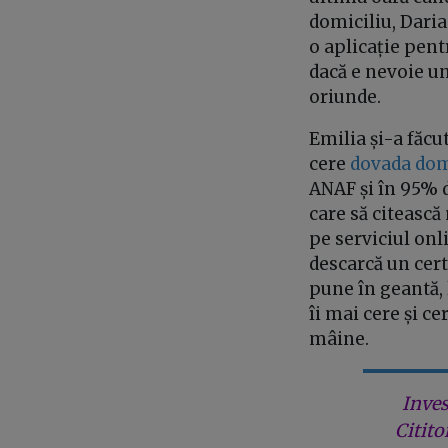
domiciliu, Daria
o aplicație pent
dacă e nevoie un
oriunde.
Emilia și-a făcu
cere
dovada dom
ANAF și în 95% di
care să citească 
pe serviciul onl
descarcă un certi
pune în geantă, 
îi mai cere și c
mâine.
Inves
Citito