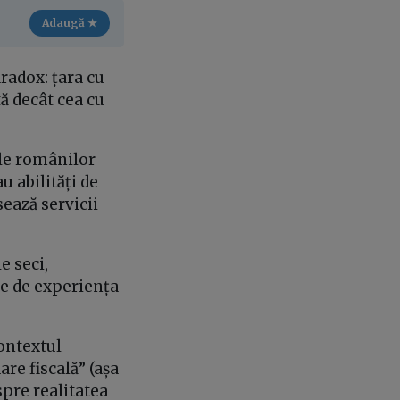
Adaugă ★
radox: țara cu
tă decât cea cu
ele românilor
u abilități de
sează servicii
e seci,
ate de experiența
ontextul
re fiscală” (așa
spre realitatea