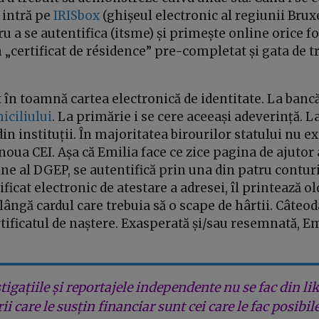
 intră pe
IRISbox
(ghișeul electronic al regiunii Bruxe
ru a se autentifica (itsme) și primește online orice f
 „certificat de résidence” pre-completat și gata de t
t în toamnă cartea electronică de identitate. La bancă
iciliului
. La primărie i se cere aceeași adeverință. La 
n instituții. În majoritatea birourilor statului nu ex
noua CEI. Așa că Emilia face ce zice pagina de ajutor a
ine al DGEP, se autentifică prin una din patru conturi
ficat electronic de atestare a adresei, îl printează ol
lângă cardul care trebuia să o scape de hârtii. Câteo
ertificatul de naștere. Exasperată și/sau resemnată, E
tigațiile și reportajele independente nu se fac din lik
rii care le susțin financiar sunt cei care le fac posibil