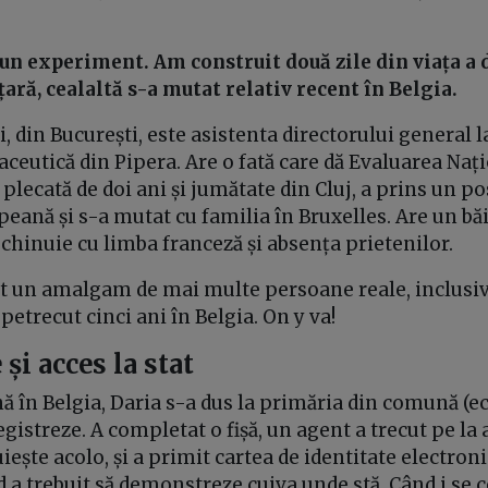
 un experiment. Am construit două zile din viața a
ară, cealaltă s-a mutat relativ recent în Belgia.
ni, din București, este asistenta directorului general
aceutică din Pipera. Are o fată care dă Evaluarea Nați
, plecată de doi ani și jumătate din Cluj, a prins un p
eană și s-a mutat cu familia în Bruxelles. Are un băi
e chinuie cu limba franceză și absența prietenilor.
t un amalgam de mai multe persoane reale, inclusiv
petrecut cinci ani în Belgia. On y va!
 și acces la stat
 în Belgia, Daria s-a dus la primăria din comună (e
egistreze. A completat o fișă, un agent a trecut pe la 
ește acolo, și a primit cartea de identitate electroni
 a trebuit să demonstreze cuiva unde stă. Când i se 