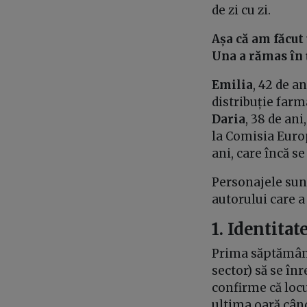
de zi cu zi.
Așa că am făcut
Una a rămas în ț
Emilia
, 42 de a
distribuție farm
Daria
, 38 de ani
la Comisia Europ
ani, care încă s
Personajele sun
autorului care a 
1. Identitate
Prima săptămână
sector) să se înr
confirme că locui
ultima oară când