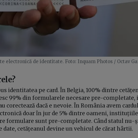
te electronică de identitate. Foto: Inquam Photos / Octav G
rele?
us identitatea pe card. În Belgia, 100% dintre cetățen
esc 99% din formularele necesare pre-completate, ia
u corectează dacă e nevoie. În România avem cardul,
ectronică doar în jur de 5% dintre oameni, instituțiile
tre formulare sunt pre-completate. Când statul nu-ș
e date, cetățeanul devine un vehicul de cărat hârtii.