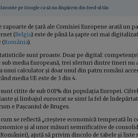
favorite pe Google ca să nu dispărem din feed-ul tău
e rapoarte de țară ale Comisiei Europene arată un pa
rnet (
Belgia
) este de până la șapte ori mai digitaliza
 (
România
).
statisticile sunt proaste. Doar pe digital: competenț
 sub media Europeană, trei sferturi dintre tineri nu a
ea unui calculator și doar unul din patru români acce
când media UE este de 3 din 4.
sunt citite de sub 0.01% din populația Europei. Cifrel
olante și limbajul eurocrat se simt la fel de îndepărt
zi cum e Pașcaniul de Bruges.
 cum se reflectă „creștere economică temperată în c
conomice și al unor măsuri semnificative de consolida
României), ajută să privim dincolo de tabele și liste 