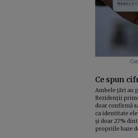
Car
Ce spun cif
Ambele țări au p
Rezidenții prim
doar confirmă sa
ca identitate el
și doar 27% din
propriile baze d