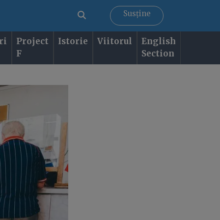
Susține
ri
Project
Istorie
Viitorul
English
F
Section