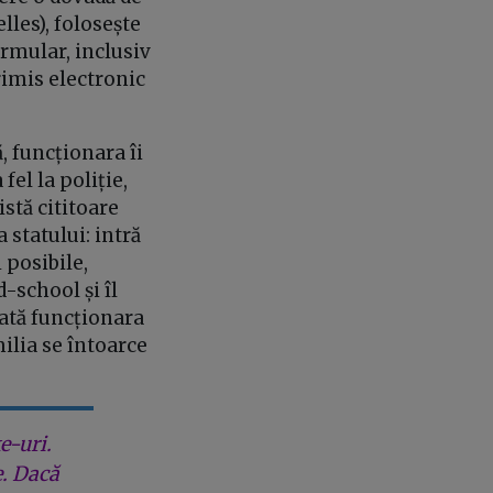
lles), folosește
ormular, inclusiv
rimis electronic
, funcționara îi
fel la poliție,
istă cititoare
 statului: intră
 posibile,
d-school și îl
dată funcționara
milia se întoarce
e-uri.
e. Dacă