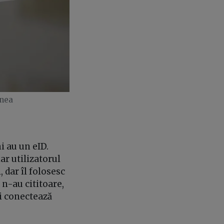
anea
i au un eID.
r utilizatorul
 dar îl folosesc
 n-au cititoare,
i conectează