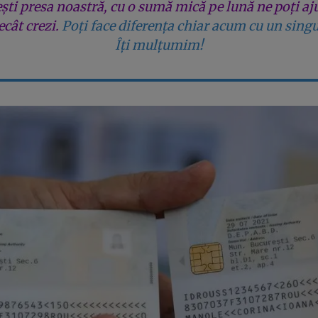
ești presa noastră, cu o sumă mică pe lună ne poți aj
cât crezi.
Poți face diferența chiar acum cu un singu
Îți mulțumim!