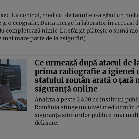
sec. La control, medicul de familie i-a găsit un nodul
 și o ecografie. Daria merge la laborator în aceeași
Nu completează nimic. La sfârșit plătește o sumă mod
 mai mare parte de la asigurări).
Ce urmează după atacul de l
prima radiografie a igienei 
statului român arată o țară 
siguranță online
Analiza a peste 2.400 de instituții publi
România atinge un nivel mediocru în c
siguranța site-urilor publice, mai mult
delăsare.