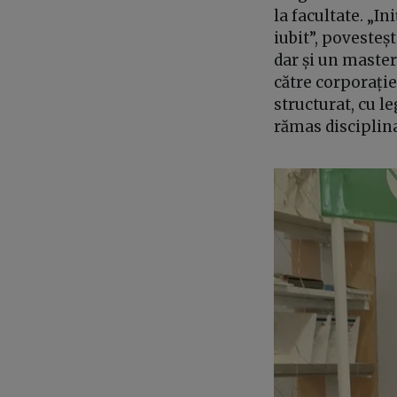
la facultate. „I
iubit”, povesteș
dar și un master
către corporație
structurat, cu l
rămas disciplina,