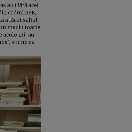
s aici fără acel
din cadrul ASE,
a a făcut saltul
t un mediu foarte
 de acolo mi-au
rios”, spune ea.