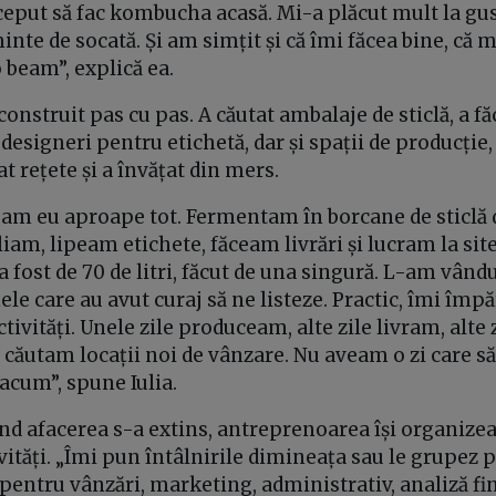
ceput să fac kombucha acasă. Mi-a plăcut mult la gus
nte de socată. Și am simțit și că îmi făcea bine, c
 beam”, explică ea.
construit pas cu pas. A căutat ambalaje de sticlă, a fă
designeri pentru etichetă, dar și spații de producție, 
tat rețete și a învățat din mers.
am eu aproape tot. Fermentam în borcane de sticlă de
am, lipeam etichete, făceam livrări și lucram la sit
 fost de 70 de litri, făcut de una singură. L-am vându
ele care au avut curaj să ne listeze. Practic, îmi îm
ivități. Unele zile produceam, alte zile livram, alte 
le căutam locații noi de vânzare. Nu aveam o zi care să 
acum”, spune Iulia.
când afacerea s-a extins, antreprenoarea își organiz
ivități. „Îmi pun întâlnirile dimineața sau le grupez 
 pentru vânzări, marketing, administrativ, analiză fi