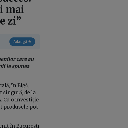
ri mai
e zi”
Adaugă ★
enilor care au
mii le spunea
ală, în Big4,
t singură, de la
 Cu o investiție
ent produsele pot
enit în București