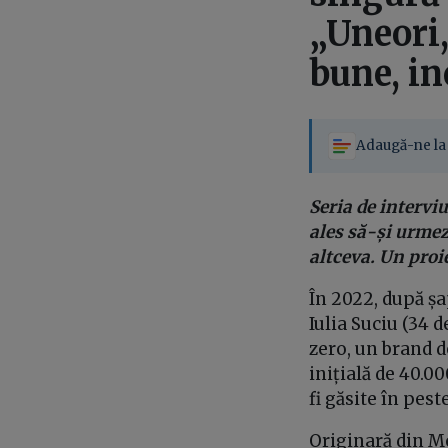
„Uneori,
bune, inc
Adaugă-ne la 
Seria de intervi
ales să-și urmez
altceva. Un pro
În 2022, după șap
Iulia Suciu (34 d
zero, un brand 
inițială de 40.0
fi găsite în pes
Originară din Med