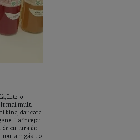
ă, într-o
lt mai mult.
i bine, dar care
egane. La început
 de cultura de
 nou, am găsit o