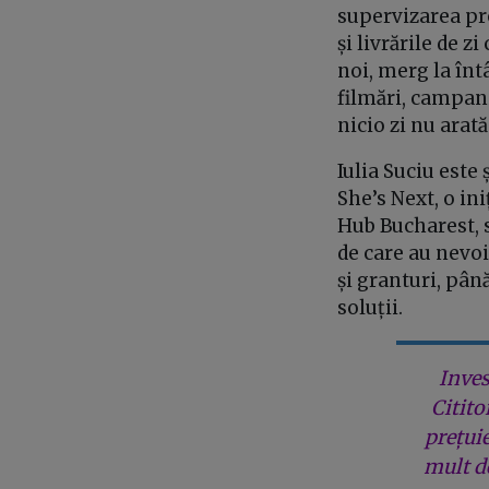
supervizarea pr
și livrările de 
noi, merg la înt
filmări, campanii
nicio zi nu arată
Iulia Suciu este
She’s Next, o in
Hub Bucharest, s
de care au nevoi
și granturi, pân
soluții.
Inves
Citito
prețui
mult de