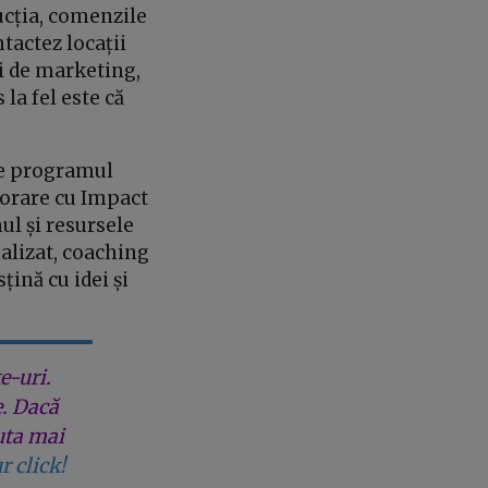
ucția, comenzile
ntactez locații
ni de marketing,
la fel este că
 de programul
aborare cu Impact
ul și resursele
nalizat, coaching
țină cu idei și
e-uri.
e. Dacă
uta mai
r click!