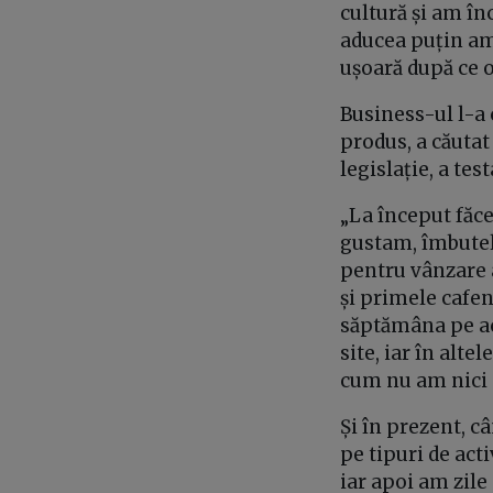
cultură și am în
aducea puțin ami
ușoară după ce o
Business-ul l-a 
produs, a căutat 
legislație, a tes
„La început făce
gustam, îmbuteli
pentru vânzare a
și primele cafen
săptămâna pe act
site, iar în alte
cum nu am nici 
Și în prezent, 
pe tipuri de act
iar apoi am zile