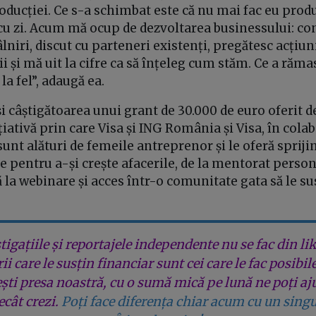
oducției. Ce s-a schimbat este că nu mai fac eu prod
zi cu zi. Acum mă ocup de dezvoltarea businessului: co
âlniri, discut cu parteneri existenți, pregătesc acțiu
 și mă uit la cifre ca să înțeleg cum stăm. Ce a rămas 
 la fel”, adaugă ea.
 și câștigătoarea unui grant de 30.000 de euro oferit
ițiativă prin care Visa și ING România și Visa, în col
unt alături de femeile antreprenor și le oferă sprijin
e pentru a-și crește afacerile, de la mentorat perso
ă la webinare și acces într-o comunitate gata să le sus
tigațiile și reportajele independente nu se fac din lik
rii care le susțin financiar sunt cei care le fac posibil
ești presa noastră, cu o sumă mică pe lună ne poți aj
cât crezi.
Poți face diferența chiar acum cu un singu