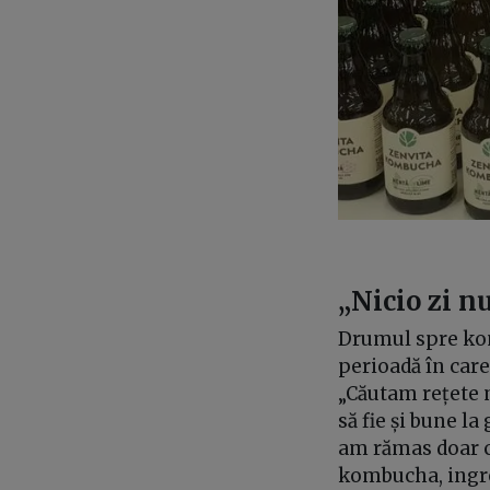
„Nicio zi nu
Drumul spre kom
perioadă în car
„Căutam rețete m
să fie și bune l
am rămas doar cu
kombucha, ingre