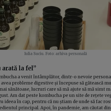
Iulia Suciu. Foto: arhiva personală
 arată la fel”
bucha a venit întâmplător, dintr-o nevoie personal
e avea probleme digestive și începuse să gătească mu
ai sănătoase, lucruri care să mă ajute să mă simt ma
a gust. Am dat peste kombucha pe un site de rețete v
 ideea în cap, pentru că nu știam de unde să fac rost
dientul principal. Apoi, în pandemie, am căutat din