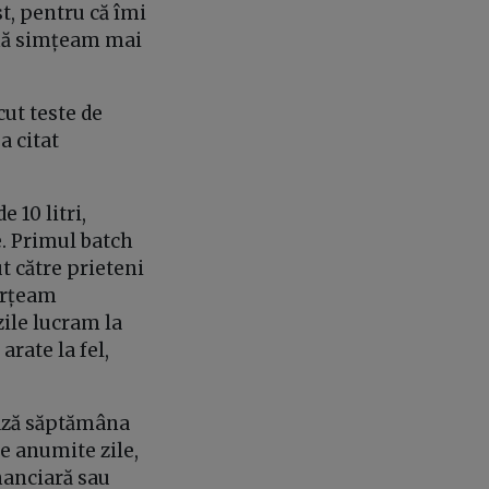
t, pentru că îmi
ă mă simțeam mai
cut teste de
a citat
 10 litri,
e. Primul batch
t către prieteni
părțeam
zile lucram la
arate la fel,
ează săptămâna
pe anumite zile,
nanciară sau