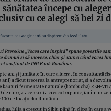
 sănătatea începe cu alege
lusiv cu ce alegi să bei zi d
favorite pe Google ca să nu dispărem din feed-ul tău
uri PressOne „Vocea care inspiră” spune poveștile oam
e drumul și să inoveze, chiar și atunci când vocea lu
iect susținut de ING Bank România.
te ani și jumătate în care a lucrat în consultanță fisc
e ani) a făcut trecerea la antreprenoriat, și a dezvolta
de băuturi fermentate naturale (kombucha), ZEN-VITA.
00 de euro, afacerea ei a crescut organic, iar în prez
te 100 de locații din România.
iaș, Iulia a crescut în Sibiu până în clipa în care a v