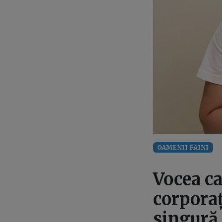
OAMENII FAINI
Vocea ca
corporaț
singură