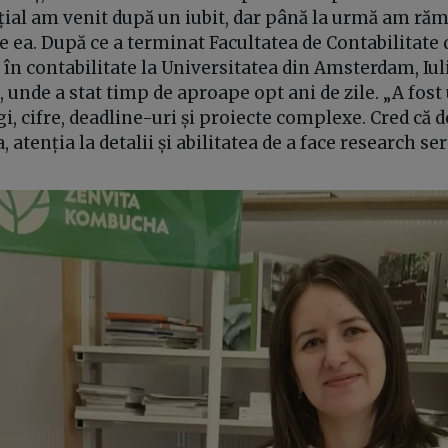
nițial am venit după un iubit, dar până la urmă am răma
te ea. După ce a terminat Facultatea de Contabilitate 
 în contabilitate la Universitatea din Amsterdam, Iuli
, unde a stat timp de aproape opt ani de zile. „A fos
egi, cifre, deadline-uri și proiecte complexe. Cred că
 atenția la detalii și abilitatea de a face research se