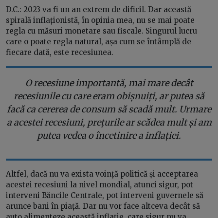
D.C.: 2023 va fi un an extrem de dificil. Dar această
spirală inflaționistă, în opinia mea, nu se mai poate
regla cu măsuri monetare sau fiscale. Singurul lucru
care o poate regla natural, așa cum se întâmplă de
fiecare dată, este recesiunea.
O recesiune importantă, mai mare decât
recesiunile cu care eram obișnuiți, ar putea să
facă ca cererea de consum să scadă mult. Urmare
a acestei recesiuni, prețurile ar scădea mult și am
putea vedea o încetinire a inflației.
Altfel, dacă nu va exista voință politică și acceptarea
acestei recesiuni la nivel mondial, atunci sigur, pot
interveni Băncile Centrale, pot interveni guvernele să
arunce bani în piață. Dar nu vor face altceva decât să
auto alimenteze această inflație, care sigur nu va