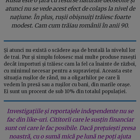
Rusia este o țară cu resurse naturale deosebite și
atunci nu se vede acest efect de colaps la nivel de
națiune. În plus, rușii obișnuiți trăiesc foarte
modest. Cam cum trăiau românii în anii 90.
Și atunci nu există o scădere așa de brutală la nivelul lor
de trai. Pur și simplu folosesc mai multe produse rusești
decât importuri și trăiesc cam la fel ca înainte de război,
cu minimul necesar pentru a supraviețui. Aceasta este
situația rușilor de rând, nu a oligarhilor pe care îi
vedem în presă sau a rușilor cu bani, din marile orașe.
Ei sunt un procent de sub 10% din totalul populației.
Investigațiile și reportajele independente nu se
fac din like-uri. Cititorii care le susțin financiar
sunt cei care le fac posibile. Dacă prețuiești presa
noastră, cu o sumă mică pe lună ne poți ajuta