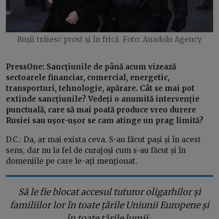
Rușii trăiesc prost și în frică. Foto: Anadolu Agency
PressOne: Sancțiunile de până acum vizează
sectoarele financiar, comercial, energetic,
transporturi, tehnologie, apărare. Cât se mai pot
extinde sancțiunile? Vedeți o anumită intervenție
punctuală, care să mai poată produce vreo durere
Rusiei sau ușor-ușor se cam atinge un prag limită?
D.C.: Da, ar mai exista ceva. S-au făcut pași și în acest
sens, dar nu la fel de curajoși cum s-au făcut și în
domeniile pe care le-ați menționat.
Să le fie blocat accesul tuturor oligarhilor și
familiilor lor în toate țările Uniunii Europene și
în toate țările lumii.