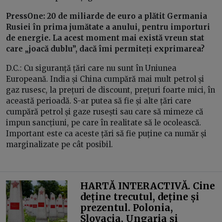
PressOne: 20 de miliarde de euro a plătit Germania
Rusiei în prima jumătate a anului, pentru importuri
de energie. La acest moment mai există vreun stat
care „joacă dublu”, dacă îmi permiteți exprimarea?
D.C.: Cu siguranță țări care nu sunt în Uniunea
Europeană. India și China cumpără mai mult petrol și
gaz rusesc, la prețuri de discount, prețuri foarte mici, în
această perioadă. S-ar putea să fie și alte țări care
cumpără petrol și gaze rusești sau care să mimeze că
impun sancțiuni, pe care în realitate să le ocolească.
Important este ca aceste țări să fie puține ca număr și
marginalizate pe cât posibil.
HARTĂ INTERACTIVĂ. Cine
deține trecutul, deține și
prezentul. Polonia,
Slovacia, Ungaria și