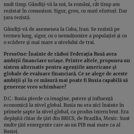
mult timp. Gândiți-vă la noi, la români, cât timp am
rezistat în comunism. Sigur, greu, cu mari eforturi. Dar
țara rezistă.
Gândiți-vă de asemenea la Cuba, Iran. Se rezistă pe
termen lung, sigur, cu o nemulțumire a populației și cu
o scădere și mai mare a nivelului de trai.
PressOne: Înainte de război Federația Rusă avea
ambiții financiare uriașe. Printre altele, propunea un
sistem alternativ pentru agențiile americane și
globale de evaluare financiară. Ce se alege de aceste
ambiții și în ce măsură mai poate fi Rusia capabilă să
genereze vreo schimbare?
D.C.: Rusia pierde ca imagine, putere și influență
economică la nivel global. Rusia nu era nici înainte în
primele șapte la nivel global, ca produs intern brut. Era
depășită chiar de țări din BRICS, de Brazilia, Mexic. Sunt
multe țări emergente care au un PIB mai mare ca al
Rusiei.