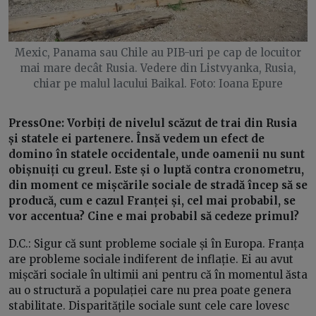
Mexic, Panama sau Chile au PIB-uri pe cap de locuitor
mai mare decât Rusia. Vedere din Listvyanka, Rusia,
chiar pe malul lacului Baikal. Foto: Ioana Epure
PressOne: Vorbiți de nivelul scăzut de trai din Rusia
și statele ei partenere. Însă vedem un efect de
domino în statele occidentale, unde oamenii nu sunt
obișnuiți cu greul. Este și o luptă contra cronometru,
din moment ce mișcările sociale de stradă încep să se
producă, cum e cazul Franței și, cel mai probabil, se
vor accentua? Cine e mai probabil să cedeze primul?
D.C.: Sigur că sunt probleme sociale și în Europa. Franța
are probleme sociale indiferent de inflație. Ei au avut
mișcări sociale în ultimii ani pentru că în momentul ăsta
au o structură a populației care nu prea poate genera
stabilitate. Disparitățile sociale sunt cele care lovesc