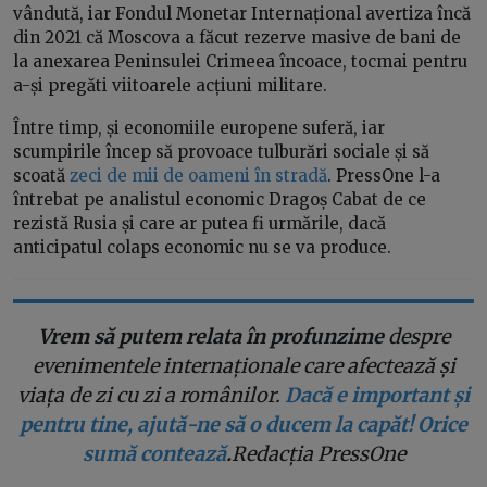
vândută, iar Fondul Monetar Internațional avertiza încă
din 2021 că Moscova a făcut rezerve masive de bani de
la anexarea Peninsulei Crimeea încoace, tocmai pentru
a-și pregăti viitoarele acțiuni militare.
Între timp, și economiile europene suferă, iar
scumpirile încep să provoace tulburări sociale și să
scoată
zeci de mii de oameni în stradă
. PressOne l-a
întrebat pe analistul economic Dragoș Cabat de ce
rezistă Rusia și care ar putea fi urmările, dacă
anticipatul colaps economic nu se va produce.
Vrem să putem relata în profunzime
despre
evenimentele internaționale care afectează și
viața de zi cu zi a românilor.
Dacă e important și
pentru tine, ajută-ne să o ducem la capăt! Orice
sumă contează
.
Redacția PressOne