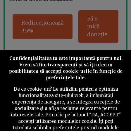
Fă o
Redirecționează
mică
3.5%
donație
Confidenţialitatea ta este importantă pentru noi.
Share this
Vrem să fim transparenţi și să îţi oferim
posibilitatea să accepţi cookie-urile în funcţie de
preferinţele tale.
De ce cookie-uri? Le utilizăm pentru a optimiza
funcţionalitatea site-ului web, a îmbunătăţi
experienţa de navigare, a se integra cu reţele de
©
2026
PressOne.ro
socializare şi a afişa reclame relevante pentru
interesele tale. Prin clic pe butonul "DA, ACCEPT"
RSS
Newslettere
Despre noi
Politica editorială
accepţi utilizarea modulelor cookie. Îţi poţi
totodată schimba preferinţele privind modulele
Politica de verificare a conținutului
Contact