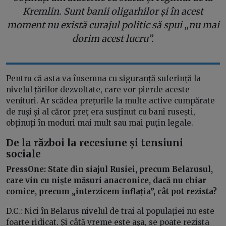
Kremlin. Sunt banii oligarhilor și în acest
moment nu există curajul politic să spui „nu mai
dorim acest lucru”.
Pentru că asta va însemna cu siguranță suferință la
nivelul țărilor dezvoltate, care vor pierde aceste
venituri. Ar scădea prețurile la multe active cumpărate
de ruși și al căror preț era susținut cu bani rusești,
obținuți în moduri mai mult sau mai puțin legale.
De la război la recesiune și tensiuni
sociale
PressOne: State din siajul Rusiei, precum Belarusul,
care vin cu niște măsuri anacronice, dacă nu chiar
comice, precum „interzicem inflația”, cât pot rezista?
D.C.: Nici în Belarus nivelul de trai al populației nu este
foarte ridicat. Și câtă vreme este așa, se poate rezista