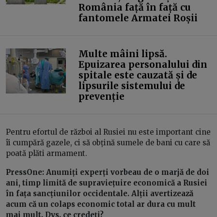
România față în față cu
fantomele Armatei Roșii
Multe mâini lipsă.
Epuizarea personalului din
spitale este cauzată și de
lipsurile sistemului de
prevenție
Pentru efortul de război al Rusiei nu este important cine
îi cumpără gazele, ci să obțină sumele de bani cu care să
poată plăti armament.
PressOne: Anumiți experți vorbeau de o marjă de doi
ani, timp limită de supraviețuire economică a Rusiei
în fața sancțiunilor occidentale. Alții avertizează
acum că un colaps economic total ar dura cu mult
mai mult. Dvs. ce credeți?