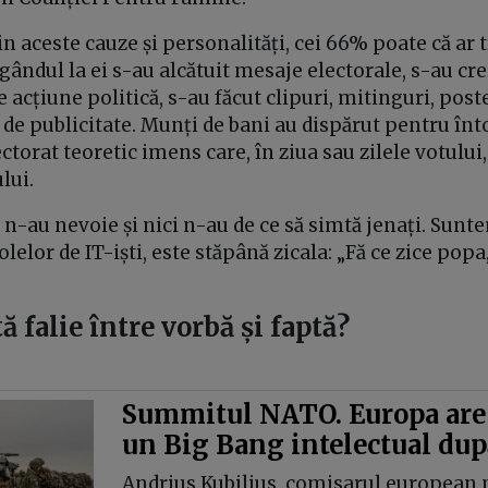
in aceste cauze și personalități, cei 66% poate că ar t
 gândul la ei s-au alcătuit mesaje electorale, s-au cre
 acțiune politică, s-au făcut clipuri, mitinguri, post
de publicitate. Munți de bani au dispărut pentru în
torat teoretic imens care, în ziua sau zilele votului,
lui.
 n-au nevoie și nici n-au de ce să simtă jenați. Sunte
lelor de IT-iști, este stăpână zicala: „Fă ce zice popa
ă falie între vorbă și faptă?
Summitul NATO. Europa are
un Big Bang intelectual du
Andrius Kubilius, comisarul european 