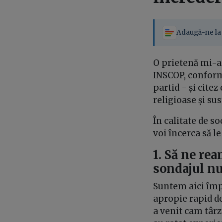
Adaugă-ne la 
O prietenă mi-a 
INSCOP, conform 
partid - și cite
religioase și sus
În calitate de s
voi încerca să l
1. Să ne rea
sondajul n
Suntem aici împ
apropie rapid d
a venit cam târz