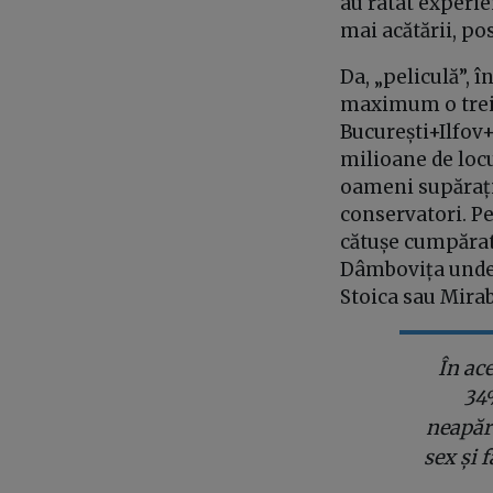
au ratat experie
mai acătării, po
Da, „peliculă”, î
maximum o treim
București+Ilfov+T
milioane de locu
oameni supărați
conservatori. Pe
cătușe cumpărate
Dâmbovița unde p
Stoica sau Mirab
În ace
34%
neapăra
sex și 