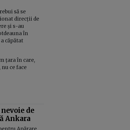
rebui să se
ionat direcții de
ere și s-au
totdeauna în
 a căpătat
m țara în care,
, nu ce face
 nevoie de
pă Ankara
pentru Apărare