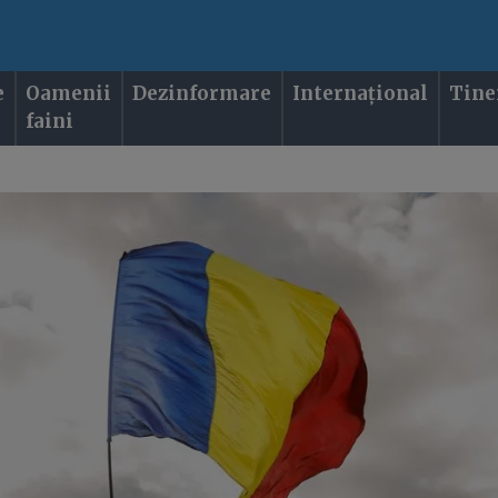
e
Oamenii
Dezinformare
Internațional
Tine
faini