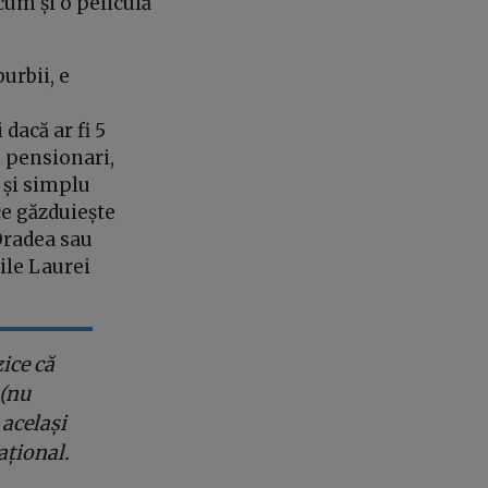
cum și o peliculă
urbii, e
dacă ar fi 5
i pensionari,
 și simplu
ce găzduiește
Oradea sau
ile Laurei
zice că
 (nu
 același
ațional.