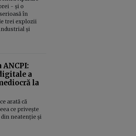
rei - și o
serioasă în
e trei explozii
ndustrial și
a ANCPI:
digitale a
mediocră la
ce arată că
eea ce privește
 din neatenție și