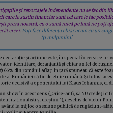
tigațiile și reportajele independente nu se fac din lik
rii care le susțin financiar sunt cei care le fac posibil
ești presa noastră, cu o sumă mică pe lună ne poți aj
cât crezi.
Poți face diferența chiar acum cu un singu
Îți mulțumim!
 declarație și acțiune este, în special în ceea ce priv
ator-identitare, deranjantă și chiar un fel de rușine..
tot) 65% din românii aflați în țară spuneau că este fo
nte al României să fie de etnie română. Și totuși aces
ctorie decisivă a oponentului lui Klaus Iohannis, ci 
un show în acest sens („Orice-ar fi, să NU credeți cif
tem naționaliști și creștini!”), deschis de Victor Pont
 având la mijloc o sesiune publică de rugăciuni-alăt
ii Coaliției Pentru Familie.