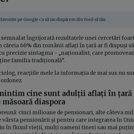
favorite pe Google ca să nu dispărem din feed-ul tău
semnalat îngrijorată rezultatele unei cercetări foar
căreia 66% din românii aflați în țară ar fi dispuși s
z cu precizie sintagma - „naționalist, care promoveaz
ține familia tradițională”.
ociolog, reacțiile mele la informația de mai sus nu su
e ordonez.
mintim cine sunt adulții aflați în țară
u măsoară diaspora
reună: cinci milioane de pensionari, alte câteva mil
e vârsta pensionării și pentru care integrarea în U
iu în fluxul vieții, mulți oameni tineri sau mai puțini