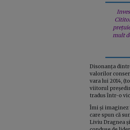
Inves
Citito
prețui
mult de
Disonanța dintre
valorilor conserv
vara lui 2014, (
viitorul președi
tradus într-o vi
Îmi și imaginez 
care spun că sun
Liviu Dragnea și
conduse de lider