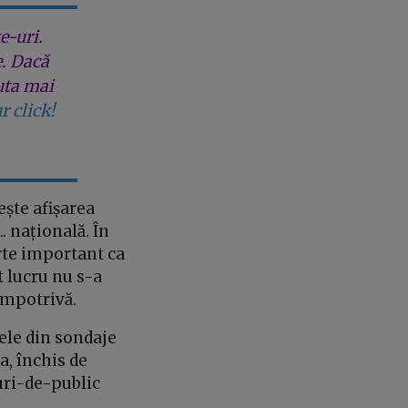
e-uri.
e. Dacă
uta mai
r click!
ește afișarea
. națională. În
arte important ca
t lucru nu s-a
dimpotrivă.
rele din sondaje
a, închis de
uri-de-public