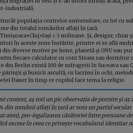
nța migrației în Vest și s-au întors furioși acasă, pre
st-industrială.
ntrucât populația centrelor universitare, cu tot cu sub
e din totalul românilor aflați în țară.
imișoara+Cluj+Iași < 5 milioane. Și, desigur, chiar și 
itori în aceste zone înstărite, printre ei se află mulț
 din diverse motive pe lume, planetă și ONU sau pur
ntru fiecare calculator cu cont Steam sau dormitor 
 din Berlin există 100 de sufragerii în Suceava sau 
ărinții și bunicii ascultă, cu lacrimi în ochi, melodi
elei Dauer în timp ce copilul face tema la religie.
st context, aș roti un pic observația de pornire și aș 
 din românii aflați în țară ar vota un partid secular
t ateu), pro-legalizarea căsătoriei între persoane de
fără excese în ceea ce privește vocabularul identitar n