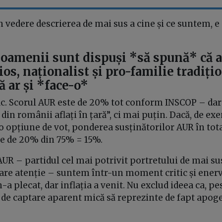
n vedere descrierea de mai sus a cine și ce suntem, e
ă oamenii sunt dispuși *să spună* că a
ios, naționalist și pro-familie tradiți
 ar și *face-o*
 fac. Scorul AUR este de 20% tot conform INSCOP – da
n românii aflați în țară”, ci mai puțin. Dacă, de ex
 opțiune de vot, ponderea susținătorilor AUR în tot
ste de 20% din 75% = 15%.
 AUR – partidul cel mai potrivit portretului de mai su
are atenție – suntem într-un moment critic și enerv
a plecat, dar inflația a venit. Nu exclud ideea ca, pe
ă de captare aparent mică să reprezinte de fapt apogeu