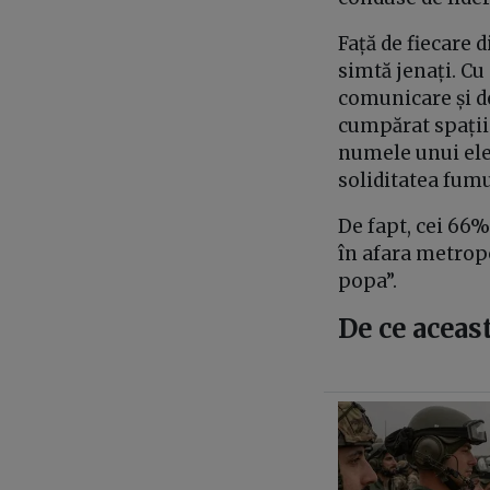
Față de fiecare d
simtă jenați. Cu
comunicare și de
cumpărat spații 
numele unui elec
soliditatea fumu
De fapt, cei 66%
în afara metropo
popa”.
De ce aceast