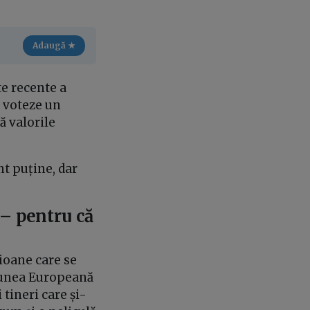
Adaugă ★
te recente a
ă voteze un
ă valorile
nt puține, dar
 – pentru că
ioane care se
niunea Europeană
 tineri care și-