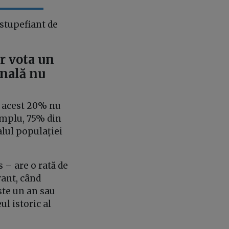
 stupefiant de
r vota un
onală nu
r acest 20% nu
emplu, 75% din
alul populației
s – are o rată de
ant, când
ste un an sau
l istoric al