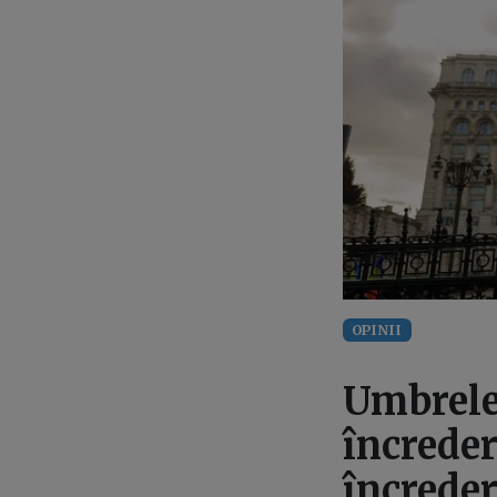
OPINII
Umbrele
încreder
încreder