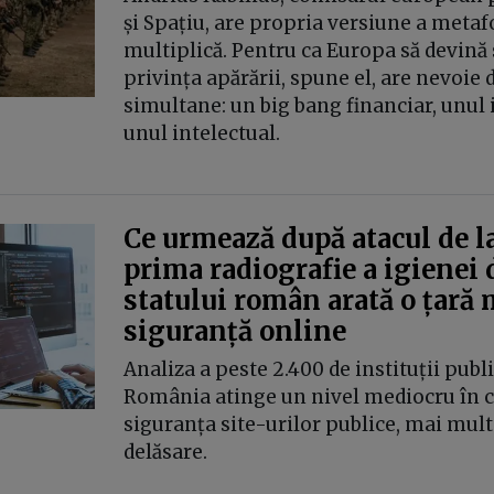
și Spațiu, are propria versiune a metafo
multiplică. Pentru ca Europa să devină 
privința apărării, spune el, are nevoie d
simultane: un big bang financiar, unul i
unul intelectual.
Ce urmează după atacul de l
prima radiografie a igienei 
statului român arată o țară 
siguranță online
Analiza a peste 2.400 de instituții publi
România atinge un nivel mediocru în c
siguranța site-urilor publice, mai mult
delăsare.