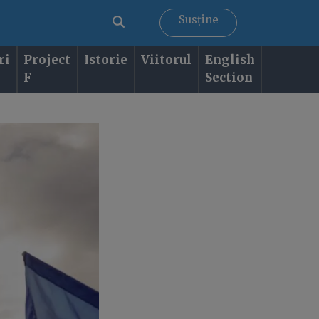
Susține
ri
Project
Istorie
Viitorul
English
F
Section