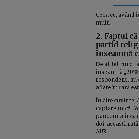
Ceea ce, având î
mult.
2. Faptul c
partid relig
înseamnă că
De altfel, nu o
înseamnă „20% di
respondenți au o
aflate în țară e
În alte cuvinte,
captare mică. M
pandemia încă n-
doi, această rat
AUR.