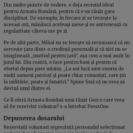
Din multe puncte de vedere, e deja recrutul ideal
pentru Armata Română, pentru că e un tânăr gata
disciplinat. De exemplu, în fiecare zi se trezește la
aceeași oră, mănâncă aceleași mese și se antrenează cu
regularitate câteva ore pe zi.
Pe de altă parte, Mihai nu se ferește să recunoască că nu
servește țara dintr-o credință personală și că nici nu se
imaginează „murind pentru țară”, așa cum a mai auzit în
jurul lui. Din contră, o face pentru bani și pentru că
efortul depus pare minim. „La noi încă sunt enorm de
mulți oameni patrioți și poate chiar comuniști, care țin
la militărie, poate și fanatici.” Spune însă că nu vrea să
devină unul dintre ei.
Ce îi oferă Armata Română unui tânăr Gen-z care vrea
să fie rezervist voluntar? s-a întrebat PressOne.
Depunerea dosarului
Rezerviștii voluntari reprezintă personalul selecționat