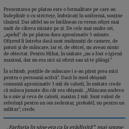
Prezentarea pe platou este o formalitate pe care au
îndeplinit-o cu strictețe, îmbrăcați în uniformă, susține
tânărul. Dar altfel nu se întâlneau cu vreun ofițer mai
mult de câteva minute pe zi. De cele mai multe ori,
„apelul” de pe platou dura aproximativ 5 minute.
Ofițerul îi întreba dacă sunt mulțumiți de camere, de
paturi și de mâncare, iar ei, de obicei, nu aveau nimic
de obiectat. Pentru Mihai, în unitate „nu a fost o igienă
maximă, dar nu era nici să oftezi sau să te plângi.”
În schimb, porțiile de mâncare i s-au părut prea mici
pentru o persoană activă”. Dacă în mod obișnuit
consumă aproximativ 3 mii de calorii, în unitate crede
că mânca jumate din cât era obișnuit. „Mâncam undeva
la o mie și ceva de calorii, maxim 2 mii. Sunt valori de
referință pentru un om sedentar, probabil, nu pentru un
militar”, crede.
„Farfuria în sine era ca la grădiniță”, mai spune