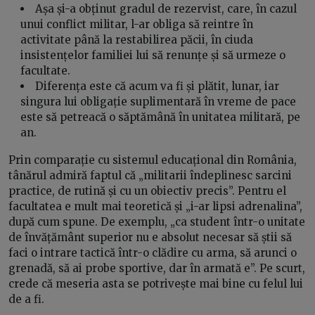
Așa și-a obținut gradul de rezervist, care, în cazul
unui conflict militar, l-ar obliga să reintre în
activitate până la restabilirea păcii, în ciuda
insistențelor familiei lui să renunțe și să urmeze o
facultate.
Diferența este că acum va fi și plătit, lunar, iar
singura lui obligație suplimentară în vreme de pace
este să petreacă o săptămână în unitatea militară, pe
an.
Prin comparație cu sistemul educațional din România,
tânărul admiră faptul că „militarii îndeplinesc sarcini
practice, de rutină și cu un obiectiv precis”. Pentru el
facultatea e mult mai teoretică și „i-ar lipsi adrenalina”,
după cum spune. De exemplu, „ca student într-o unitate
de învățământ superior nu e absolut necesar să știi să
faci o intrare tactică într-o clădire cu arma, să arunci o
grenadă, să ai probe sportive, dar în armată e”. Pe scurt,
crede că meseria asta se potrivește mai bine cu felul lui
de a fi.