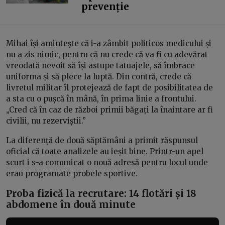
prevenție
Mihai își amintește că i-a zâmbit politicos medicului și
nu a zis nimic, pentru că nu crede că va fi cu adevărat
vreodată nevoit să își astupe tatuajele, să îmbrace
uniforma și să plece la luptă. Din contră, crede că
livretul militar îl protejează de fapt de posibilitatea de
a sta cu o pușcă în mână, în prima linie a frontului.
„Cred că în caz de război primii băgați la înaintare ar fi
civilii, nu rezerviștii.”
La diferență de două săptămâni a primit răspunsul
oficial că toate analizele au ieșit bine. Printr-un apel
scurt i s-a comunicat o nouă adresă pentru locul unde
erau programate probele sportive.
Proba fizică la recrutare: 14 flotări și 18
abdomene în două minute