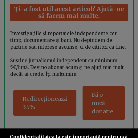
Ți-a fost util acest articol? Ajută-ne
să facem mai multe.
Investigațiile și reportajele independente cer
timp, documentare și bani. Nu depindem de
partide sau interese ascunse, ci de cititori ca tine.
Susține jurnalismul independent cu minimum
5€/lună. Devino abonat acum și ne ajuți mai mult
decât ai crede. Îți mulțumim!
Fă o
Redirecționează
mică
3.5%
donație
Confidenţialitatea ta este importantă pentru noi.