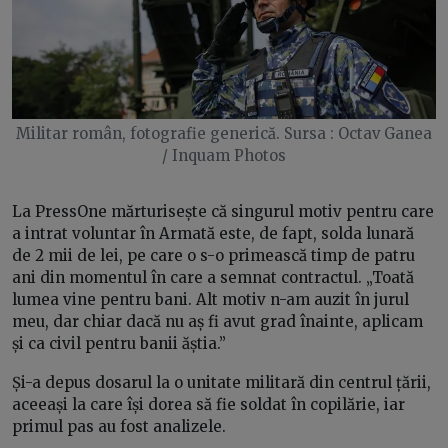
Militar român, fotografie generică. Sursa : Octav Ganea
/ Inquam Photos
La PressOne mărturisește că singurul motiv pentru care
a intrat voluntar în Armată este, de fapt, solda lunară
de 2 mii de lei, pe care o s-o primească timp de patru
ani din momentul în care a semnat contractul. „Toată
lumea vine pentru bani. Alt motiv n-am auzit în jurul
meu, dar chiar dacă nu aș fi avut grad înainte, aplicam
și ca civil pentru banii ăștia.”
Și-a depus dosarul la o unitate militară din centrul țării,
aceeași la care își dorea să fie soldat în copilărie, iar
primul pas au fost analizele.