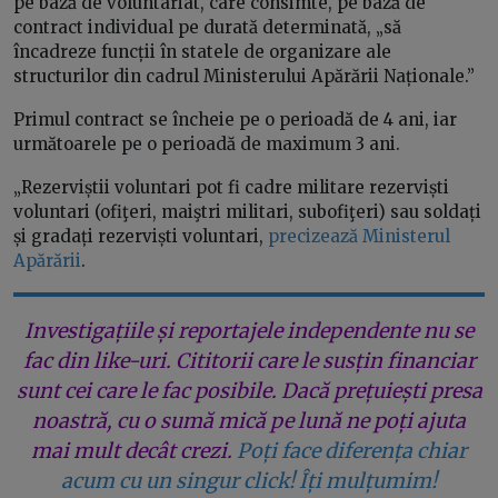
pe bază de voluntariat, care consimte, pe bază de
contract individual pe durată determinată, „să
încadreze funcții în statele de organizare ale
structurilor din cadrul Ministerului Apărării Naționale.”
Primul contract se încheie pe o perioadă de 4 ani, iar
următoarele pe o perioadă de maximum 3 ani.
„Rezerviștii voluntari pot fi cadre militare rezerviști
voluntari (ofiţeri, maiştri militari, subofiţeri) sau soldați
și gradați rezerviști voluntari,
precizează Ministerul
Apărării
.
Investigațiile și reportajele independente nu se
fac din like-uri. Cititorii care le susțin financiar
sunt cei care le fac posibile. Dacă prețuiești presa
noastră, cu o sumă mică pe lună ne poți ajuta
mai mult decât crezi.
Poți face diferența chiar
acum cu un singur click! Îți mulțumim!