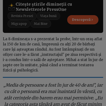
Citește știrile dimineții cu
Newsletterele PressOne
Revista Presei
Viața bună
Descoperă
Migrapop
Mai Bine
La 8 dimineața s-a prezentat la probe, într-un oraș aflat
la 150 de km de casă, împreună cu alți 20 de bărbați
care își așteaptau rândul. Au fost întâmpinați de un
ofițer care le-a făcut „instructajul” pe ziua respectivă și
i-a condus într-o sală de așteptare. Mihai a stat în jur de
șapte ore în unitate, până când a terminat testarea
fizică și psihologică.
„Media de persoane a fost în jur de 40 de ani”, iar
cu cât o persoană era mai înaintată în vârstă, cu
atât cerințele din barem erau mai permisive. „Eu
la categoria asta tânără am avut de făcut minim