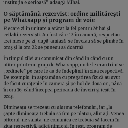
instituția e serioasă”, adaugă Mihai.
O săptămână rezervist: ordine militărești
pe Whatsapp și program de voie
Fiecare zi în unitate a arătat la fel pentru Mihai și
ceilalți rezerviști. Au fost câte 12 în cameră, respectau
trei mese pe zi, după-amiază se învoiau să se plimbe în
oraș și la ora 22 se puneau să doarmă.
În timpul zilei au comunicat din când în când cu un
ofițer printr-un grup de Whatsapp, unde le erau trimise
„ordinele” pe care le au de îndeplinit în ziua respectivă.
De exemplu, în săptămâna cu pregătirea fizică au avut
de făcut curățenie în cameră și pe hol de două ori, până
în ora 16, când începea perioada de învoiri și ieșit în
oraș.
Dimineața se trezeau cu alarma telefonului, iar „la
șapte dimineața trebuia să fim pe platou, aliniați. Venea
ofițerul, ne saluta, ne comunica ce trebuia să facem în
ziua respectivă, adică nimic și, în rest, program de