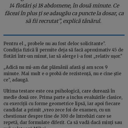
14 flotări și 18 abdomene, în două minute. Ce
făceai în plus ți se adaugău ca puncte la dosar, ca
să fii recrutat”, explică tânărul.
Pentru el „ probele nu au fost deloc solicitante”.
Condiția fizică îi permite deja să facă aproximativ 45 de
flotări într-un minut, iar să alerge i-a fost „relativ ușor.”
„Adică nu mi-am dat plămânii afară și am scos 9
minute. Mai mult e o probă de rezistență, nu e cine știe
ce”, adaugă.
Ultima testare este cea psihologică, care durează în
medie două ore. Prima parte a inclus evaluările clasice,
cu exerciții cu forme geometrice lipsă, iar apoi fiecare
candidat a primit „vreo zece foi de examen, cu un
chestionar despre tine de 300 de întrebări care se
repetă, dar formulate diferit. Ca să vadă dacă minți sau