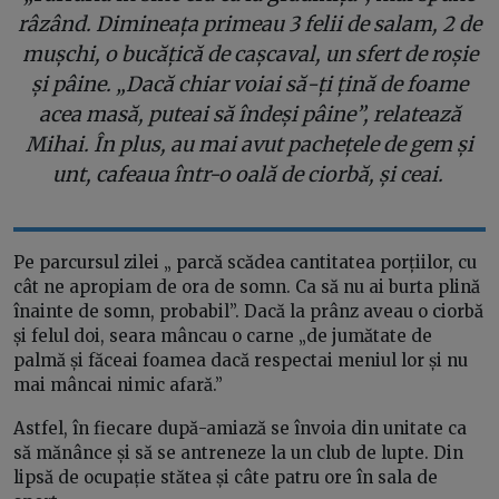
râzând. Dimineața primeau 3 felii de salam, 2 de
mușchi, o bucățică de cașcaval, un sfert de roșie
și pâine. „Dacă chiar voiai să-ți țină de foame
acea masă, puteai să îndeși pâine”, relatează
Mihai. În plus, au mai avut pachețele de gem și
unt, cafeaua într-o oală de ciorbă, și ceai.
Pe parcursul zilei „ parcă scădea cantitatea porțiilor, cu
cât ne apropiam de ora de somn. Ca să nu ai burta plină
înainte de somn, probabil”. Dacă la prânz aveau o ciorbă
și felul doi, seara mâncau o carne „de jumătate de
palmă și făceai foamea dacă respectai meniul lor și nu
mai mâncai nimic afară.”
Astfel, în fiecare după-amiază se învoia din unitate ca
să mănânce și să se antreneze la un club de lupte. Din
lipsă de ocupație stătea și câte patru ore în sala de