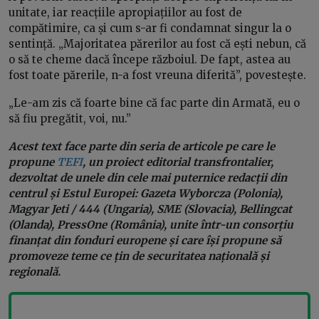
unitate, iar reacțiile apropiațiilor au fost de
compătimire, ca și cum s-ar fi condamnat singur la o
sentință. „Majoritatea părerilor au fost că ești nebun, că
o să te cheme dacă începe războiul. De fapt, astea au
fost toate părerile, n-a fost vreuna diferită”, povestește.
„Le-am zis că foarte bine că fac parte din Armată, eu o
să fiu pregătit, voi, nu.”
Acest text face parte din seria de articole pe care le
propune
TEFI
, un proiect editorial transfrontalier,
dezvoltat de unele din cele mai puternice redacții din
centrul și Estul Europei: Gazeta Wyborcza (Polonia),
Magyar Jeti / 444 (Ungaria), SME (Slovacia), Bellingcat
(Olanda), PressOne (România), unite într-un consorțiu
finanțat din fonduri europene și care își propune să
promoveze teme ce țin de securitatea națională și
regională.