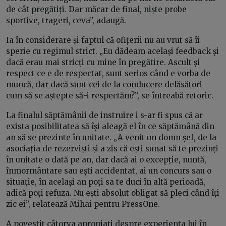
de cât pregătiți. Dar măcar de final, niște probe
sportive, trageri, ceva”, adaugă.
Ia în considerare și faptul că ofițerii nu au vrut să îi
sperie cu regimul strict. „Eu dădeam același feedback și
dacă erau mai stricți cu mine în pregătire. Ascult și
respect ce e de respectat, sunt serios când e vorba de
muncă, dar dacă sunt cei de la conducere delăsători
cum să se aștepte să-i respectăm?”, se întreabă retoric.
La finalul săptămânii de instruire i s-ar fi spus că ar
exista posibilitatea să își aleagă el în ce săptămână din
an să se prezinte în unitate. „A venit un domn șef, de la
asociația de rezerviști și a zis că ești sunat să te prezinți
în unitate o dată pe an, dar dacă ai o excepție, nuntă,
înmormântare sau ești accidentat, ai un concurs sau o
situație, în același an poți sa te duci în altă perioadă,
adică poți refuza. Nu ești absolut obligat să pleci când îți
zic ei”, relatează Mihai pentru PressOne.
A povestit câtorva apropiați despre experiența lui în