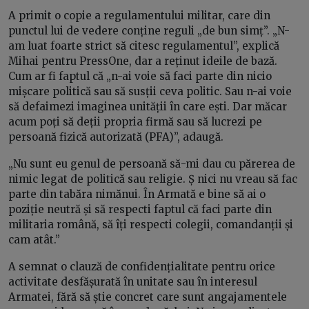
A primit o copie a regulamentului militar, care din
punctul lui de vedere conține reguli „de bun simț”. „N-
am luat foarte strict să citesc regulamentul”, explică
Mihai pentru PressOne, dar a reținut ideile de bază.
Cum ar fi faptul că „n-ai voie să faci parte din nicio
mișcare politică sau să susții ceva politic. Sau n-ai voie
să defaimezi imaginea unității în care ești. Dar măcar
acum poți să deții propria firmă sau să lucrezi pe
persoană fizică autorizată (PFA)”, adaugă.
„Nu sunt eu genul de persoană să-mi dau cu părerea de
nimic legat de politică sau religie. Ș nici nu vreau să fac
parte din tabăra nimănui. În Armată e bine să ai o
poziție neutră și să respecti faptul că faci parte din
militaria română, să îți respecti colegii, comandanții și
cam atât.”
A semnat o clauză de confidențialitate pentru orice
activitate desfășurată în unitate sau în interesul
Armatei, fără să știe concret care sunt angajamentele