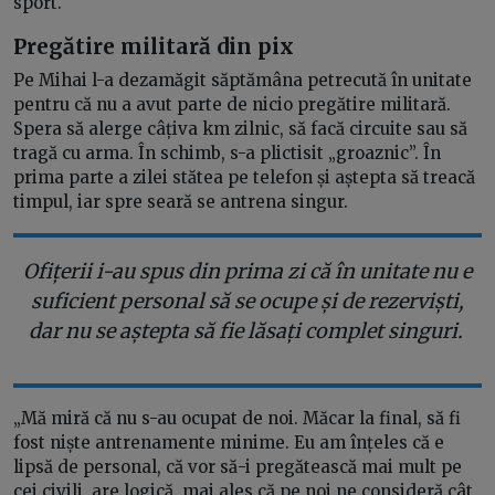
sport.
Pregătire militară din pix
Pe Mihai l-a dezamăgit săptămâna petrecută în unitate
pentru că nu a avut parte de nicio pregătire militară.
Spera să alerge câțiva km zilnic, să facă circuite sau să
tragă cu arma. În schimb, s-a plictisit „groaznic”. În
prima parte a zilei stătea pe telefon și aștepta să treacă
timpul, iar spre seară se antrena singur.
Ofițerii i-au spus din prima zi că în unitate nu e
suficient personal să se ocupe și de rezerviști,
dar nu se aștepta să fie lăsați complet singuri.
„Mă miră că nu s-au ocupat de noi. Măcar la final, să fi
fost niște antrenamente minime. Eu am înțeles că e
lipsă de personal, că vor să-i pregătească mai mult pe
cei civili, are logică, mai ales că pe noi ne consideră cât