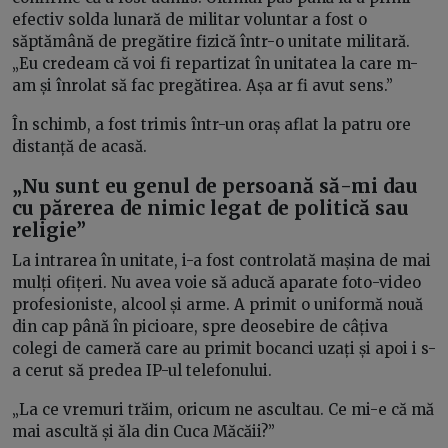
efectiv solda lunară de militar voluntar a fost o
săptămână de pregătire fizică într-o unitate militară.
„Eu credeam că voi fi repartizat în unitatea la care m-
am și înrolat să fac pregătirea. Așa ar fi avut sens.”
În schimb, a fost trimis într-un oraș aflat la patru ore
distanță de acasă.
„Nu sunt eu genul de persoană să-mi dau
cu părerea de nimic legat de politică sau
religie”
La intrarea în unitate, i-a fost controlată mașina de mai
mulți ofițeri. Nu avea voie să aducă aparate foto-video
profesioniste, alcool și arme. A primit o uniformă nouă
din cap până în picioare, spre deosebire de câțiva
colegi de cameră care au primit bocanci uzați și apoi i s-
a cerut să predea IP-ul telefonului.
„La ce vremuri trăim, oricum ne ascultau. Ce mi-e că mă
mai ascultă și ăla din Cuca Măcăii?”