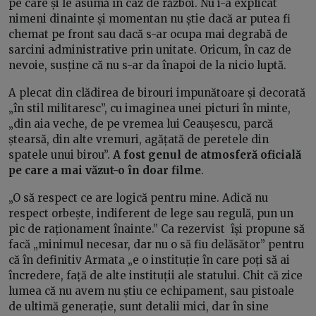
pe care și le asumă în caz de război. Nu i-a explicat
nimeni dinainte și momentan nu știe dacă ar putea fi
chemat pe front sau dacă s-ar ocupa mai degrabă de
sarcini administrative prin unitate. Oricum, în caz de
nevoie, susține că nu s-ar da înapoi de la nicio luptă.
A plecat din clădirea de birouri impunătoare și decorată
„în stil militaresc”, cu imaginea unei picturi în minte,
„din aia veche, de pe vremea lui Ceaușescu, parcă
ștearsă, din alte vremuri, agățată de peretele din
spatele unui birou”.
A fost genul de atmosferă oficială
pe care a mai văzut-o în doar filme
.
„O să respect ce are logică pentru mine. Adică nu
respect orbește, indiferent de lege sau regulă, pun un
pic de raționament înainte.” Ca rezervist își propune să
facă „minimul necesar, dar nu o să fiu delăsător” pentru
că în definitiv Armata „e o instituție în care poți să ai
încredere, față de alte instituții ale statului. Chit că zice
lumea că nu avem nu știu ce echipament, sau pistoale
de ultimă generație, sunt detalii mici, dar în sine