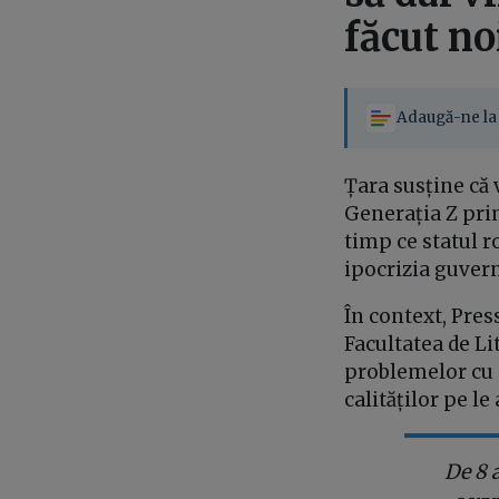
făcut no
Adaugă-ne la 
Țara susține că v
Generația Z prim
timp ce statul r
ipocrizia guvern
În context, Pres
Facultatea de Lit
problemelor cu c
calităților pe le
De 8 