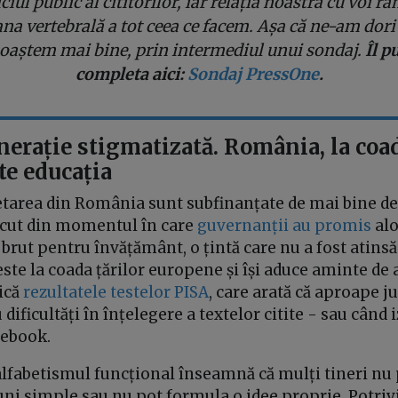
ciul public al cititorilor, iar relația noastră cu voi 
na vertebrală a tot ceea ce facem. Așa că ne-am dori
oaștem mai bine, prin intermediul unui sondaj.
Îl p
completa aici:
Sondaj PressOne
.
nerație stigmatizată. România, la coa
te educația
etarea din România sunt subfinanțate de mai bine de 
ecut din momentul în care
guvernanții au promis
alo
brut pentru învățământ, o țintă care nu a fost atinsă 
te la coada țărilor europene și își aduce aminte de 
ică
rezultatele testelor PISA
, care arată că aproape j
dificultăți în înțelegere a textelor citite - sau când
cebook.
lfabetismul funcțional înseamnă că mulți tineri nu 
uni simple sau nu pot formula o idee proprie. Potriv