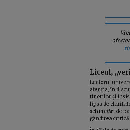
Vre
afectea
ti
Liceul, „ver
Lectorul univers
atenția, în disc
tinerilor și ins
lipsa de clarita
schimbări de pa
gândirea critică