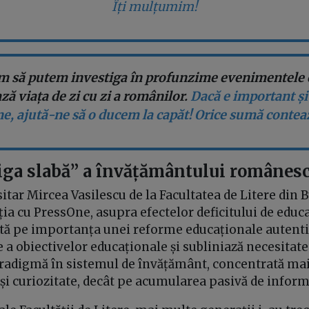
Îți mulțumim!
m să putem investiga în profunzime evenimentele 
ză viața de zi cu zi a românilor.
Dacă e important și
ne, ajută-ne să o ducem la capăt! Orice sumă contea
iga slabă”
a învățământului românes
itar Mircea Vasilescu de la Facultatea de Litere din 
uția cu PressOne, asupra efectelor deficitului de educ
istă pe importanța unei reforme educaționale autentic
te a obiectivelor educaționale și subliniază necesitat
radigmă în sistemul de învățământ, concentrată ma
 și curiozitate, decât pe acumularea pasivă de inform