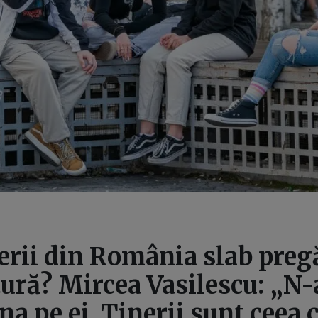
erii din România slab pregă
tură? Mircea Vasilescu: „N-
ina pe ei. Tinerii sunt ceea