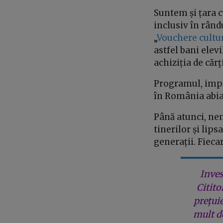
Suntem și țara c
inclusiv în rând
„
Vouchere cultur
astfel bani elev
achiziția de căr
Programul, impl
în România abia
Până atunci, nem
tinerilor și lip
generații. Fiecar
Inves
Citito
prețui
mult de