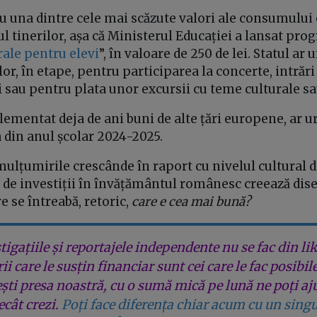
u una dintre cele mai scăzute valori ale consumului 
ul tinerilor, așa că Ministerul Educației a lansat pr
ale pentru elevi
”, în valoare de 250 de lei. Statul ar 
ilor, în etape, pentru participarea la concerte, intrăr
ţi sau pentru plata unor excursii cu teme culturale sa
ementat deja de ani buni de alte țări europene, ar 
 din anul școlar 2024-2025.
ulțumirile crescânde în raport cu nivelul cultural d
sa de investiții în învățământul românesc creează dis
e se întreabă, retoric,
care e cea mai bună?
tigațiile și reportajele independente nu se fac din lik
rii care le susțin financiar sunt cei care le fac posibil
ești presa noastră, cu o sumă mică pe lună ne poți aj
cât crezi.
Poți face diferența chiar acum cu un singu