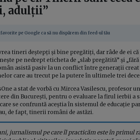
i, adulții”
favorite pe Google ca să nu dispărem din feed-ul tău
rea tineri deștepți și bine pregătiți, dar râde de ei că
ește pe nedrept eticheta de „slab pregătită” și „fără 
omân asistă pasiv la un conflict între generații crea
elor care au trecut pe la putere în ultimele trei dece
sOne a stat de vorbă cu Mircea Vasilescu, profesor un
ere din București, pentru o evaluare la firul ierbii a s
are se confruntă aceștia în sistemul de educație parc
 au, de fapt, tinerii români de astăzi.
ani, jurnalismul pe care îl practicăm este în primul r