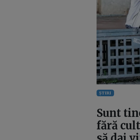
ȘTIRI
Sunt tin
fără cul
să dai v