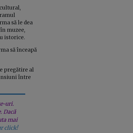
cultural,
ogramul
urma să le dea
i în muzee,
u istorice.
urma să înceapă
e pregătire al
ensiuni între
e-uri.
e. Dacă
uta mai
r click!