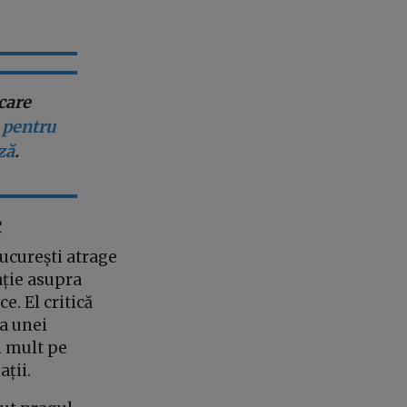
care
 pentru
ză
.
c
București atrage
ație asupra
e. El critică
ea unei
i mult pe
ații.