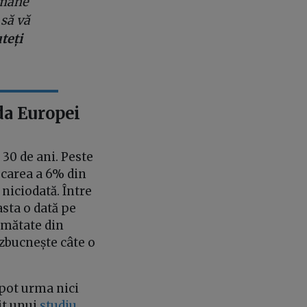
rămâne
 să vă
uteți
da Europei
30 de ani. Peste
carea a 6% din
niciodată. Între
asta o dată pe
umătate din
 izbucnește câte o
pot urma nici
it unui
studiu