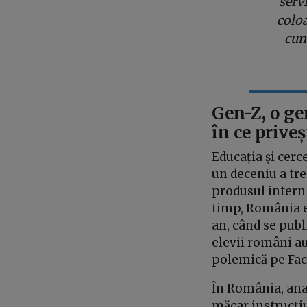
servi
coloa
cun
Gen-Z, o ge
în ce priveș
Educația și cerc
un deceniu a tr
produsul intern 
timp, România es
an, când se publ
elevii români au 
polemică pe Fa
În România, ana
măcar instrucți