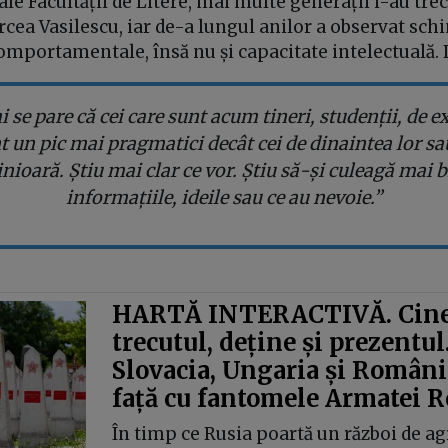
 ale Facultății de Litere, mai multe generații i-au tre
cea Vasilescu, iar de-a lungul anilor a observat sch
omportamentale, însă nu și capacitate intelectuală. 
 se pare că cei care sunt acum tineri, studenții, de 
t un pic mai pragmatici decât cei de dinaintea lor sa
nioară. Știu mai clar ce vor. Știu să-și culeagă mai 
informațiile, ideile sau ce au nevoie.”
HARTĂ INTERACTIVĂ. Cine
trecutul, deține și prezentul
Slovacia, Ungaria și România
față cu fantomele Armatei R
În timp ce Rusia poartă un război de ag