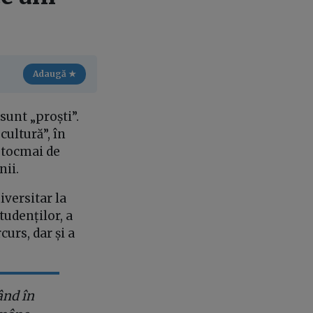
Adaugă ★
 sunt „proști”.
cultură”, în
t tocmai de
nii.
iversitar la
tudenților, a
urs, dar și a
ând în