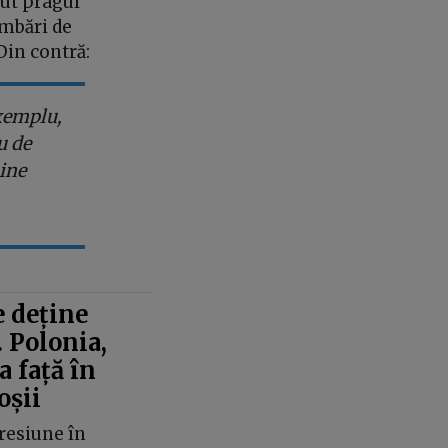
cut pragul
imbări de
Din contră:
exemplu,
u de
bine
 deține
. Polonia,
 față în
oșii
resiune în