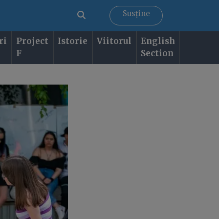
Susține
ri
Project
Istorie
Viitorul
English
F
Section