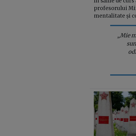
În sălile de curs
profesorului Mir
mentalitate și c
„Mie mi
sun
odi