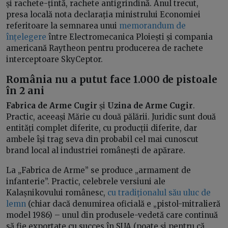
și rachete-țintă, rachete antigrindină. Anul trecut,
presa locală nota declarația ministrului Economiei
referitoare la semnarea unui
memorandum de
înțelegere
între Electromecanica Ploiești și compania
americană Raytheon pentru producerea de rachete
interceptoare SkyCeptor.
România nu a putut face 1.000 de pistoale
în 2 ani
Fabrica de Arme Cugir
și
Uzina de Arme Cugir
.
Practic, aceeași Mărie cu două pălării. Juridic sunt două
entități complet diferite, cu producții diferite, dar
ambele își trag seva din probabil cel mai cunoscut
brand local al industriei românești de apărare.
La „Fabrica de Arme” se produce „armament de
infanterie”. Practic, celebrele versiuni ale
Kalașnikovului românesc,
cu tradiționalul său uluc de
lemn
(chiar dacă denumirea oficială e „pistol-mitralieră
model 1986) – unul din produsele-vedetă care continuă
să fie exportate cu succes în SUA (poate și pentru că