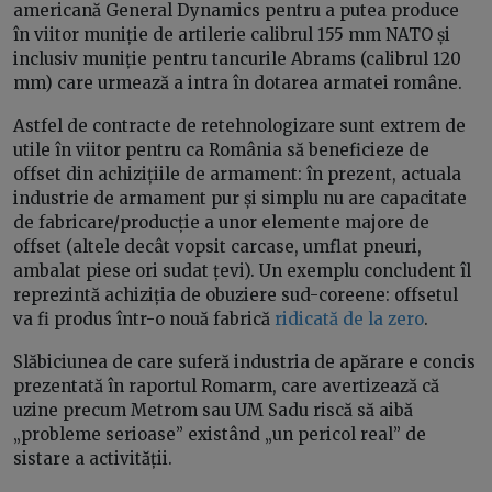
americană General Dynamics pentru a putea produce
în viitor muniție de artilerie calibrul 155 mm NATO și
inclusiv muniție pentru tancurile Abrams (calibrul 120
mm) care urmează a intra în dotarea armatei române.
Astfel de contracte de retehnologizare sunt extrem de
utile în viitor pentru ca România să beneficieze de
offset din achizițiile de armament: în prezent, actuala
industrie de armament pur și simplu nu are capacitate
de fabricare/producție a unor elemente majore de
offset (altele decât vopsit carcase, umflat pneuri,
ambalat piese ori sudat țevi). Un exemplu concludent îl
reprezintă achiziția de obuziere sud-coreene: offsetul
va fi produs într-o nouă fabrică
ridicată de la zero
.
Slăbiciunea de care suferă industria de apărare e concis
prezentată în raportul Romarm, care avertizează că
uzine precum Metrom sau UM Sadu riscă să aibă
„probleme serioase” existând „un pericol real” de
sistare a activității.