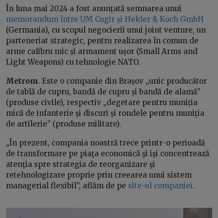
În luna mai 2024 a fost anunțată semnarea unui
memorandum între UM Cugir și Hekler & Koch GmbH
(Germania), cu scopul negocierii unui joint venture, un
parteneriat strategic, pentru realizarea în comun de
arme calibru mic și armament ușor (Small Arms and
Light Weapons) cu tehnologie NATO.
Metrom
. Este o companie din Brașov „unic producător
de tablă de cupru, bandă de cupru și bandă de alamă”
(produse civile), respectiv „degetare pentru muniția
mică de infanterie și discuri și rondele pentru muniția
de artilerie” (produse militare).
„În prezent, compania noastră trece printr-o perioadă
de transformare pe piaţa economică şi işi concentrează
atenţia spre strategia de reorganizare şi
retehnologizare proprie prin creearea unui sistem
managerial flexibil”, aflăm de pe
site-ul companiei
.