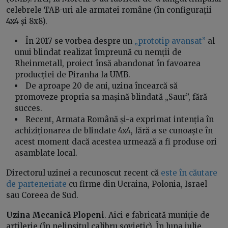
celebrele TAB-uri ale armatei române (în configurații
4x4 și 8x8).
În 2017 se vorbea despre un
„prototip avansat”
al
unui blindat realizat împreună cu nemții de
Rheinmetall, proiect însă abandonat în favoarea
producției de Piranha la UMB.
De aproape 20 de ani, uzina încearcă să
promoveze propria sa mașină blindată „Saur”, fără
succes.
Recent, Armata Română și-a exprimat intenția în
achiziționarea de blindate 4x4, fără a se cunoaște în
acest moment dacă acestea urmează a fi produse ori
asamblate local.
Directorul uzinei a recunoscut recent că
este în căutare
de parteneriate
cu firme din Ucraina, Polonia, Israel
sau Coreea de Sud.
Uzina Mecanică Plopeni
. Aici e fabricată muniție de
artilerie (în nelipsitul calibru sovietic). În luna iulie