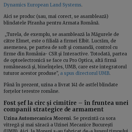
Dynamics European Land Systems
.
Aici se produc (sau, mai corect, se asamblează)
blindatele Piranha pentru Armata Română.
„Turela, de exemplu, se asamblează la Măgurele de
către Elmet, este o filială a firmei Elbit. Lucrăm, de
asemenea, pe partea de soft şi comandă, control cu
firme din România- CSR şi Interactive. Totodată, partea
de optoelectronică se face cu Pro Optica, altă firmă
românească şi, bineînţeles, UMB, care este integratorul
tuturor acestor produse”,
a spus directorul UMB
.
Până în prezent, uzina a livrat 141 de astfel blindate
forțelor terestre române.
Fost șef la circ și cimitire – în fruntea unei
companii strategice de armament
Uzina Automecanica Moreni
. Se prezintă ca sora
vitregă și mai săracă a Uzinei Mecanice București
(UMB). Aici, la Moreni s-au fabricat de-a lungul timpului