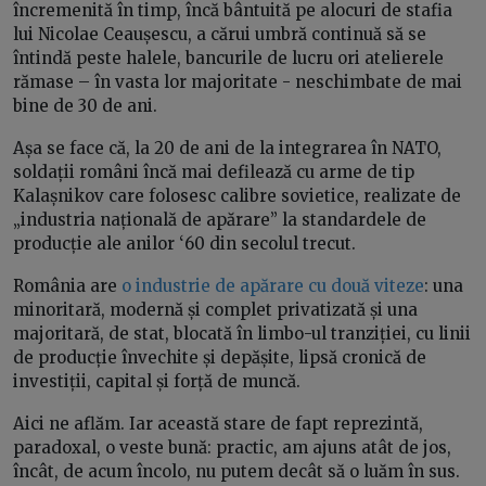
încremenită în timp, încă bântuită pe alocuri de stafia
lui Nicolae Ceaușescu, a cărui umbră continuă să se
întindă peste halele, bancurile de lucru ori atelierele
rămase – în vasta lor majoritate - neschimbate de mai
bine de 30 de ani.
Așa se face că, la 20 de ani de la integrarea în NATO,
soldații români încă mai defilează cu arme de tip
Kalașnikov care folosesc calibre sovietice, realizate de
„industria națională de apărare” la standardele de
producție ale anilor ‘60 din secolul trecut.
România are
o industrie de apărare cu două viteze
: una
minoritară, modernă și complet privatizată și una
majoritară, de stat, blocată în limbo-ul tranziției, cu linii
de producție învechite și depășite, lipsă cronică de
investiții, capital și forță de muncă.
Aici ne aflăm. Iar această stare de fapt reprezintă,
paradoxal, o veste bună: practic, am ajuns atât de jos,
încât, de acum încolo, nu putem decât să o luăm în sus.