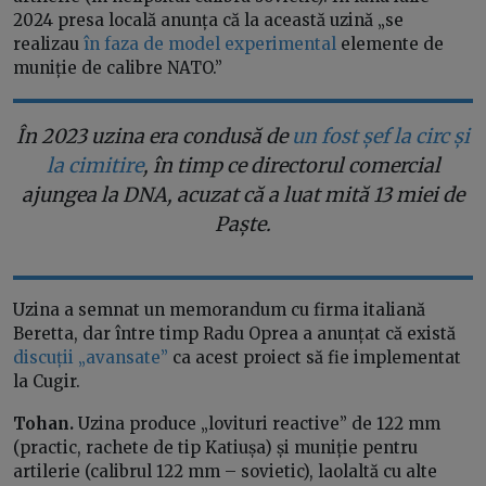
2024 presa locală anunța că la această uzină „se
realizau
în faza de model experimental
elemente de
muniție de calibre NATO.”
În 2023 uzina era condusă de
un fost șef la circ și
la cimitire
, în timp ce directorul comercial
ajungea la DNA, acuzat că a luat mită 13 miei de
Paște.
Uzina a semnat un memorandum cu firma italiană
Beretta, dar între timp Radu Oprea a anunțat că există
discuții „avansate”
ca acest proiect să fie implementat
la Cugir.
Tohan.
Uzina produce „lovituri reactive” de 122 mm
(practic, rachete de tip Katiușa) și muniție pentru
artilerie (calibrul 122 mm – sovietic), laolaltă cu alte