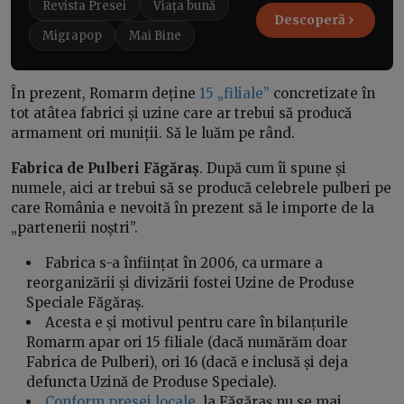
Revista Presei
Viața bună
Descoperă
Migrapop
Mai Bine
În prezent, Romarm deține
15 „filiale”
concretizate în
tot atâtea fabrici și uzine care ar trebui să producă
armament ori muniții. Să le luăm pe rând.
Fabrica de Pulberi Făgăraș
. După cum îi spune și
numele, aici ar trebui să se producă celebrele pulberi pe
care România e nevoită în prezent să le importe de la
„partenerii noștri”.
Fabrica s-a înființat în 2006, ca urmare a
reorganizării și divizării fostei Uzine de Produse
Speciale Făgăraș.
Acesta e și motivul pentru care în bilanțurile
Romarm apar ori 15 filiale (dacă numărăm doar
Fabrica de Pulberi), ori 16 (dacă e inclusă și deja
defuncta Uzină de Produse Speciale).
Conform presei locale
, la Făgăraș nu se mai