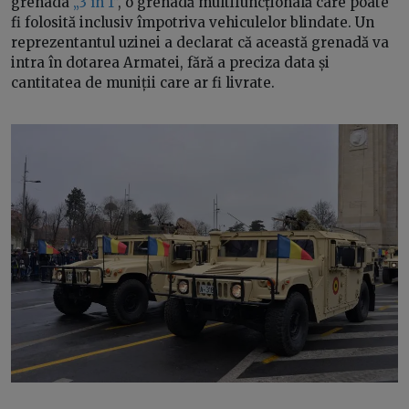
grenada
„3 în 1”
, o grenadă multifuncțională care poate
fi folosită inclusiv împotriva vehiculelor blindate. Un
reprezentantul uzinei a declarat că această grenadă va
intra în dotarea Armatei, fără a preciza data și
cantitatea de muniții care ar fi livrate.