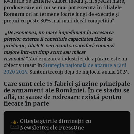
loviturile de artilerie calibru mediu și în special mare,
produse care ori nu se mai pot executa în filialele
Romarm
ori au termene foarte lungi de execuție și
prețuri cu peste 30% mai mari decât competiția”.
„De asemenea, un mare impediment în accesarea
piețelor externe îl constituie capacitatea fizică de
producție, filialele nereușind să satisfacă comenzi
majore într-un timp scurt sau măcar
rezonabil.”
Modernizarea industriei de apărare este un
obiectiv trasat în
Strategia națională de apărare a țării
2020-2024
. Suntem trecuți deja de mijlocul anului 2024.
Care sunt cele 15 fabrici și uzine principale
de armament ale României. În ce stadiu se
află, ce șanse de redresare există pentru
fiecare în parte
Citește știrile dimineții cu
Newsletterele PressOne