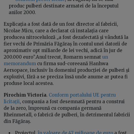
produc pulberi destinate armatei de la începutul
anilor 2000.
Explicația a fost dată de un fost director al fabricii,
Nicolae Micu, care a declarat că instalația care
producea nitroceluloză „a fost dezafectată și vândută la
fier vechi de Primăria Făgăraș în contul unei datorii de
aproximativ opt miliarde de lei vechi, adică în jur de
200.000 euro”.Anul trecut, Romarm semnat
un
memorandum
cu firma sud-coreeană Hanhwa
Aersopace, inclusiv în domeniul producției de pulberi și
explozivi, fără a se preciza însă unde anume ar putea fi
produse local acestea.
Pirochim Victoria
.
Conform portalului UE pentru
licitații
, compania a fost desemnată pentru a construi
de la zero, împreună cu compania germană
Rheinmetall, o fabrică de pulberi, în detrimentul fabricii
din Făgăraș.
Proiectul,
în valoare de 47 milioane de euro
a fost