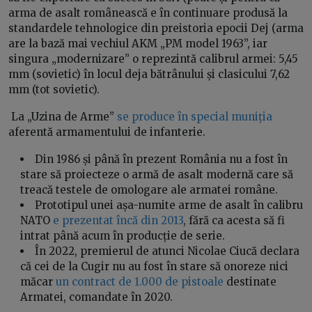
arma de asalt românească e în continuare produsă la
standardele tehnologice din preistoria epocii Dej (arma
are la bază mai vechiul AKM „PM model 1963”, iar
singura „modernizare” o reprezintă calibrul armei: 5,45
mm (sovietic) în locul deja bătrânului și clasicului 7,62
mm (tot sovietic).
La „Uzina de Arme”
se produce în special muniția
aferentă armamentului de infanterie.
Din 1986 și până în prezent România nu a fost în
stare să proiecteze o armă de asalt modernă care să
treacă testele de omologare ale armatei române.
Prototipul unei așa-numite arme de asalt în calibru
NATO
e prezentat încă din 2013
, fără ca acesta să fi
intrat până acum în producție de serie.
În 2022, premierul de atunci Nicolae Ciucă declara
că cei de la Cugir nu au fost în stare să onoreze nici
măcar
un contract de 1.000 de pistoale
destinate
Armatei, comandate în 2020.