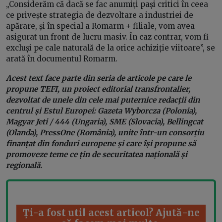
„Considerăm că dacă se fac anumiți pași critici în ceea
ce privește strategia de dezvoltare a industriei de
apărare, și în special a Romarm + filiale, vom avea
asigurat un front de lucru masiv. În caz contrar, vom fi
excluși pe cale naturală de la orice achiziție viitoare”, se
arată în documentul Romarm.
Acest text face parte din seria de articole pe care le
propune TEFI, un proiect editorial transfrontalier,
dezvoltat de unele din cele mai puternice redacții din
centrul și Estul Europei: Gazeta Wyborcza (Polonia),
Magyar Jeti / 444 (Ungaria), SME (Slovacia), Bellingcat
(Olanda), PressOne (România), unite într-un consorțiu
finanțat din fonduri europene și care își propune să
promoveze teme ce țin de securitatea națională și
regională.
Ți-a fost util acest articol? Ajută-ne