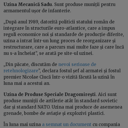
Uzina Mecanică Sadu
. Sunt produse muniții pentru
armamentul ușor de infanterie.
„După anul 1989, datorită politicii statului român de
integrare în structurile euro-atlantice, care a impus
reguli economice noi și standarde de producție diferite,
uzina a intrat într-un lung proces de reorganizare și
restructurare, care a parcurs mai multe faze și care încă
nu s-a încheiat”, se arată pe site-ul uzinei.
„Din păcate, discutăm de
nevoi serioase de
retehnologizare
”, declara fostul șef al armatei și fostul
premier Nicolae Ciucă într-o vizită făcută la uzină în
luna mai a acestui an.
Uzina de Produse Speciale Dragomirești
. Aici sunt
produse muniții de artilerie atât în standard sovietic
dar și standard NATO. Uzina mai produce de asemenea
grenade, bombe de aviație și explozivi plastici.
În luna mai uzina
a semnat un document
cu compania