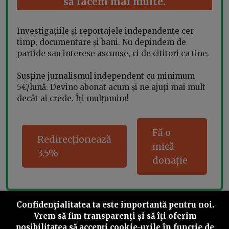
să facem mai multe.
Investigațiile și reportajele independente cer
timp, documentare și bani. Nu depindem de
partide sau interese ascunse, ci de cititori ca tine.
Susține jurnalismul independent cu minimum
5€/lună. Devino abonat acum și ne ajuți mai mult
decât ai crede. Îți mulțumim!
Fă o
Redirecționează
mică
3.5%
donație
Confidenţialitatea ta este importantă pentru noi.
Share this
Vrem să fim transparenţi și să îţi oferim
posibilitatea să accepţi cookie-urile în funcţie de