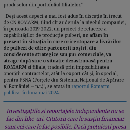
produselor din portofoliul filialelor.”
„Deși acest aspect a mai fost adus în discuție în trecut
de CN ROMARM, fiind chiar derula la nivelul companiei,
în perioada 2019-2022, un proiect de refacere a
capabilităților de producție pulberi,
ne aflăm în
prezent în situația în care orice stopare a livrărilor
de pulberi de către partenerii noștri, din
considerente strategice sau pur comerciale, va
atrage după sine o situație dezastruoasă pentru
ROMARM
și filiale, tradusă prin imposibilitatea
onorării contractelor, atât la export cât și, în special,
pentru FSNA (Forțele din Sistemul Național de Apărare
al României – n.r.)”, se arată în
raportul Romarm
publicat în luna mai 2024
.
Investigațiile și reportajele independente nu se
fac din like-uri. Cititorii care le susțin financiar
sunt cei care le fac posibile. Dacă prețuiești presa