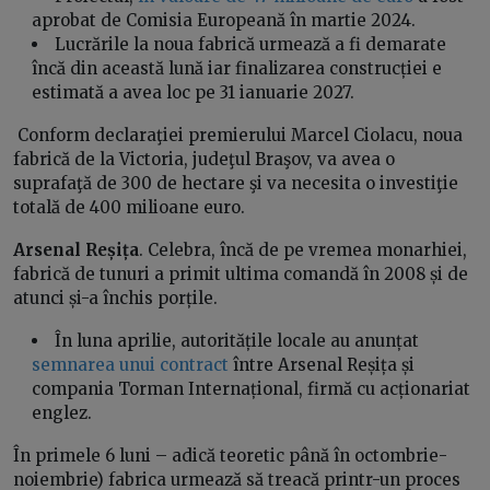
aprobat de Comisia Europeană în martie 2024.
Lucrările la noua fabrică urmează a fi demarate
încă din această lună iar finalizarea construcției e
estimată a avea loc pe 31 ianuarie 2027.
Conform declaraţiei premierului Marcel Ciolacu, noua
fabrică de la Victoria, judeţul Braşov, va avea o
suprafaţă de 300 de hectare şi va necesita o investiţie
totală de 400 milioane euro.
Arsenal Reșița
. Celebra, încă de pe vremea monarhiei,
fabrică de tunuri a primit ultima comandă în 2008 și de
atunci și-a închis porțile.
În luna aprilie, autoritățile locale au anunțat
semnarea unui contract
între Arsenal Reșița și
compania Torman Internațional, firmă cu acționariat
englez.
În primele 6 luni – adică teoretic până în octombrie-
noiembrie) fabrica urmează să treacă printr-un proces