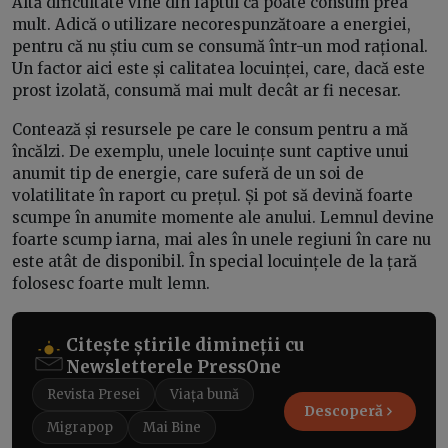
Altă dificultate vine din faptul că poate consum prea
mult. Adică o utilizare necorespunzătoare a energiei,
pentru că nu știu cum se consumă într-un mod rațional.
Un factor aici este și calitatea locuinței, care, dacă este
prost izolată, consumă mai mult decât ar fi necesar.
Contează și resursele pe care le consum pentru a mă
încălzi. De exemplu, unele locuințe sunt captive unui
anumit tip de energie, care suferă de un soi de
volatilitate în raport cu prețul. Și pot să devină foarte
scumpe în anumite momente ale anului. Lemnul devine
foarte scump iarna, mai ales în unele regiuni în care nu
este atât de disponibil. În special locuințele de la țară
folosesc foarte mult lemn.
Citește știrile dimineții cu
Newsletterele PressOne
Revista Presei
Viața bună
Descoperă
Migrapop
Mai Bine