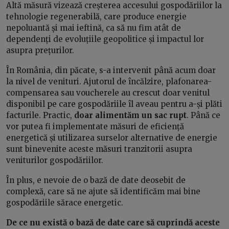
Altă măsură vizează creșterea accesului gospodăriilor la
tehnologie regenerabilă, care produce energie
nepoluantă și mai ieftină, ca să nu fim atât de
dependenți de evoluțiile geopolitice și impactul lor
asupra prețurilor.
În România, din păcate, s-a intervenit până acum doar
la nivel de venituri. Ajutorul de încălzire, plafonarea-
compensarea sau voucherele au crescut doar venitul
disponibil pe care gospodăriile îl aveau pentru a-și plăti
facturile. Practic,
doar alimentăm un sac rupt
. Până ce
vor putea fi implementate măsuri de eficiență
energetică și utilizarea surselor alternative de energie
sunt binevenite aceste măsuri tranzitorii asupra
veniturilor gospodăriilor.
În plus, e nevoie de o bază de date deosebit de
complexă, care să ne ajute să identificăm mai bine
gospodăriile sărace energetic.
De ce nu există o bază de date care să cuprindă aceste