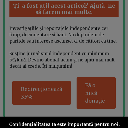
Ți-a fost util acest articol? Ajută-ne
să facem mai multe.
Investigațiile și reportajele independente cer
timp, documentare și bani. Nu depindem de
partide sau interese ascunse, ci de cititori ca tine.
Susține jurnalismul independent cu minimum
5€/lună. Devino abonat acum și ne ajuți mai mult
decât ai crede. Îți mulțumim!
Fă o
Redirecționează
mică
3.5%
donație
Confidenţialitatea ta este importantă pentru noi.
Share this