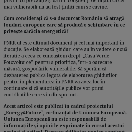
privim cu precauție și să fim conștienți de faptul că cei
mai vulnerabili nu au fost țintiți cum se cuvine.
Cum considerați că s-a descurcat România să atragă
fonduri europene care să producă o schimbare în ce
privește sărăcia energetică?
PNRR-ul este ultimul document și cel mai important în
discuție. Se elaborează ghiduri care au în vedere o nouă
iterație a ceea ce cunoaștem drept „Casa Verde
Fotovoltaice”, pentru a prioritiza, într-o oarecare
măsură, gospodările vulnerabile. Să sperăm că
dezbaterea publică legată de elaborarea ghidurilor
pentru implementarea în PNRR va avea loc în
continuare și că autoritățile publice vor primi
contribuțiile care vin dinspre noi.
Acest articol este publicat în cadrul proiectului
„Energy4Future”, co-finanțat de Uniunea Europeană.
Uniunea Europeană nu este responsabilă de
informațiile și opiniile exprimate în cursul acestui