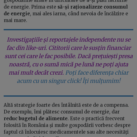
gospodăriile aflate în dificultate de a-și plăti facturile
de energie. Prima este
să-și raționalizeze consumul
de energie
, mai ales iarna, când nevoia de încălzire e
mai mare.
Investigațiile și reportajele independente nu se
fac din like-uri. Cititorii care le susțin financiar
sunt cei care le fac posibile. Dacă prețuiești presa
noastră, cu o sumă mică pe lună ne poți ajuta
mai mult decât crezi.
Poți face diferența chiar
acum cu un singur click! Îți mulțumim!
Altă strategie foarte des întâlnită este de a compensa.
De exemplu, îmi plătesc consumul de energie, dar
reduc bugetul de alimente
. Este o practică frecvent
folosită în România și multe gospodării vorbesc despre
faptul că înlocuiesc medicamentele sau alte necesități