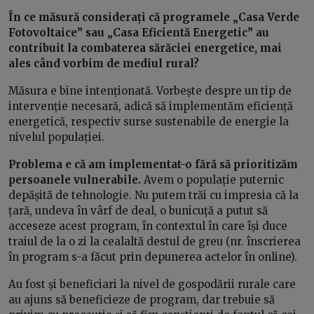
În ce măsură considerați că programele „Casa Verde
Fotovoltaice” sau „Casa Eficientă Energetic” au
contribuit la combaterea sărăciei energetice, mai
ales când vorbim de mediul rural?
Măsura e bine intenționată. Vorbește despre un tip de
intervenție necesară, adică să implementăm eficiență
energetică, respectiv surse sustenabile de energie la
nivelul populației.
Problema e că am implementat-o fără să prioritizăm
persoanele vulnerabile.
Avem o populație puternic
depășită de tehnologie. Nu putem trăi cu impresia că la
țară, undeva în vârf de deal, o bunicuță a putut să
acceseze acest program, în contextul în care își duce
traiul de la o zi la cealaltă destul de greu (nr. înscrierea
în program s-a făcut prin depunerea actelor în online).
Au fost și beneficiari la nivel de gospodării rurale care
au ajuns să beneficieze de program, dar trebuie să