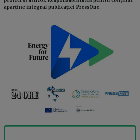
proiect și articol. Responsabilitatea pentru conținut
aparține integral publicației PressOne.