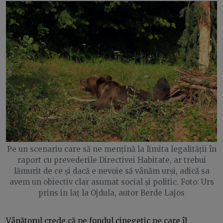
Pe un scenariu care să ne mențină la limita legalității în
raport cu prevederile Directivei Habitate, ar trebui
lămurit de ce și dacă e nevoie să vânăm urși, adică sa
avem un obiectiv clar asumat social și politic. Foto: Urs
prins in laț la Ojdula, autor Berde Lajos
Vânătorul crede că pe fondul cinegetic pe care îl