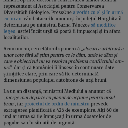
reprezentant al Asociației pentru Conservarea
Diversității Biologice. PressOne
a vorbit cu el și în urmă
cu un an
, când atacurile unor urși în județul Harghita îl
determinau pe ministrul Barna Tánczos
să modifice
legea
, astfel încât urșii să poată fi împușcați și în afara
localităților.
Acum un an, cercetătorul spunea că „
alocarea arbitrară a
unor cote fără să știm pentru ce le dăm, unde le dăm și
care e obiectivul nu va rezolva problema conflictului om-
urs
”, dar și că României îi lipsesc în continuare date
științifice clare, prin care să fie determinată
dimensiunea populației autohtone de urși bruni.
La un an distanță, ministrul Mediului a anunțat că
„merge mai departe cu planul de acțiune pentru ursul
brun
”, iar
proiectul de ordin de ministru
prevede
extragerea planificată a 426 de exemplare. Alți 60 de
urși ar urma să fie împușcați în urma dosarelor de
pagube sau în situații de urgență.