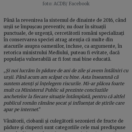
foto: ACDB/ Facebook
Până la revenirea la sistemul de dinainte de 2016, când
urșii se împușcau preventiv, nu doar în situații
punctuale, de urgență, cercetătorii români specializați
în conservarea speciei atrag atenția că multe din
atacurile asupra oamenilor, incluse, ca argumente, în
retorica ministrului Mediului, puteau fi evitate, dacă
populația vulnerabilă ar fi fost mai bine educată.
„
Și noi lucrăm în pădure de ani de zile și avem întâlniri cu
urșii. Până acum am scăpat cu bine. Asta înseamnă că
suntem atenți și înțelegem riscurile. Mi-ar plăcea foarte
mult ca Ministerul Public să prezinte concluziile
anchetelor la fiecare situație întâmplată, pentru că altfel
publicul român rămâne șocat și influențat de știrile care
apar pe internet
.”
Vânătorii, ciobanii și culegătorii sezonieri de fructe de
pădure și ciuperci sunt categoriile cele mai predispuse