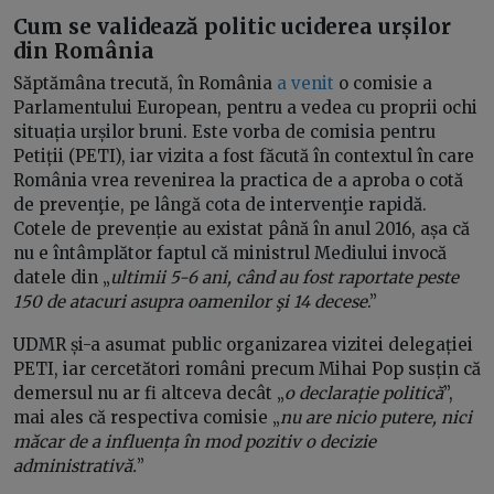
Cum se validează politic uciderea urșilor
din România
Săptămâna trecută, în România
a venit
o comisie a
Parlamentului European, pentru a vedea cu proprii ochi
situația urșilor bruni. Este vorba de comisia pentru
Petiții (PETI), iar vizita a fost făcută în contextul în care
România vrea revenirea la practica de a aproba o cotă
de prevenţie, pe lângă cota de intervenţie rapidă.
Cotele de prevenție au existat până în anul 2016, așa că
nu e întâmplător faptul că ministrul Mediului invocă
datele din „
ultimii 5-6 ani, când au fost raportate peste
150 de atacuri asupra oamenilor şi 14 decese
.”
UDMR și-a asumat public organizarea vizitei delegației
PETI, iar cercetători români precum Mihai Pop susțin că
demersul nu ar fi altceva decât „
o declarație politică
”,
mai ales că respectiva comisie „
nu are nicio putere, nici
măcar de a influența în mod pozitiv o decizie
administrativă.
”