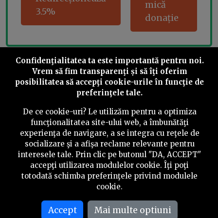
mică
3.5%
donație
Confidenţialitatea ta este importantă pentru noi.
Share this
Vrem să fim transparenţi și să îţi oferim
posibilitatea să accepţi cookie-urile în funcţie de
preferinţele tale.
De ce cookie-uri? Le utilizăm pentru a optimiza
funcţionalitatea site-ului web, a îmbunătăţi
©
2026
PressOne.ro
experienţa de navigare, a se integra cu reţele de
socializare şi a afişa reclame relevante pentru
interesele tale. Prin clic pe butonul "DA, ACCEPT"
RSS
Newslettere
Despre noi
Politica editorială
accepţi utilizarea modulelor cookie. Îţi poţi
totodată schimba preferinţele privind modulele
Politica de verificare a conținutului
Contact
cookie.
Termeni și condiții
Accept
Mai multe optiuni