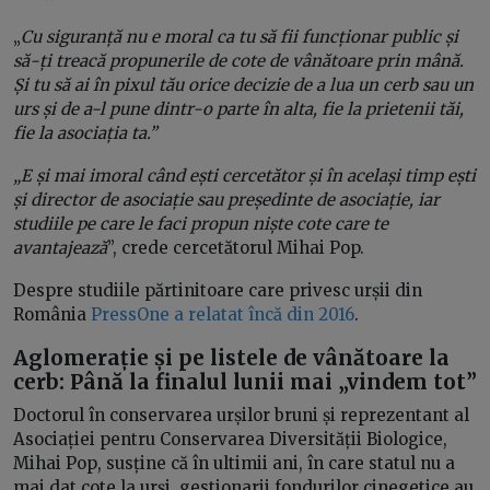
„
Cu siguranță nu e moral ca tu să fii funcționar public și
să-ți treacă propunerile de cote de vânătoare prin mână.
Și tu să ai în pixul tău orice decizie de a lua un cerb sau un
urs și de a-l pune dintr-o parte în alta, fie la prietenii tăi,
fie la asociația ta.”
„E și mai imoral când ești cercetător și în același timp ești
și director de asociație sau președinte de asociație, iar
studiile pe care le faci propun niște cote care te
avantajează
”, crede cercetătorul Mihai Pop.
Despre studiile părtinitoare care privesc urșii din
România
PressOne a relatat încă din 2016
.
Aglomerație și pe listele de vânătoare la
cerb: Până la finalul lunii mai „vindem tot”
Doctorul în conservarea urșilor bruni și reprezentant al
Asociației pentru Conservarea Diversității Biologice,
Mihai Pop, susține că în ultimii ani, în care statul nu a
mai dat cote la urși, gestionarii fondurilor cinegetice au