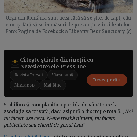
Urșii din România sunt uciși fără să se știe, de fapt, câți
sunt și fără să se ia măsuri de prevenție a incidentelor.
Foto: Pagina de Facebook a Libearty Bear Sanctuary (c)
Citește știrile dimineții cu
Newsletterele PressOne
Revista Presei
Viața bună
Descoperă
Migrapop
Mai Bine
Stabilim că vom planifica partida de vânătoare la
asociația sa privată, dacă asigură o discreție totală. „
Noi
nu facem așa ceva. N-are treabă nimeni, nu facem
publicitate sau chestii de genul ăsta
.”
Cazul ursului Arthur
, printre cele mai mari exemplare