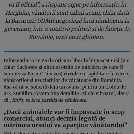
va fi oficial”, a răspuns sigur pe informație. În
Harghita, vânătorii sunt calmi acum, chiar dacă
la București UDMR negociază încă rămânerea la
guvernare, într-o rotativă politică și de funcții. În
România, urșii au și ghinion.
Informația că se va da oricum liber la împușcat urși (n.r.
chiar dacă este și ultimul ordin de ministru pe care îl
semnează Barna Tánczos) circulă cu rapiditate în cercul
vânătorilor și asociațiilor de vânătoare din România.
Așa că ni se solicită deja un avans, pentru un trofeu de
urs. Stabilim că vom fixa detaliile „zilele viitoare”, dar și
că „
100% se face partida de vânătoare.
”
„Dacă animalele vor fi împușcate în scop
comercial, atunci decizia legată de
mărimea ursului va aparține vânătorului”
Mihai Pop este doctor în conservarea urșilor bruni și