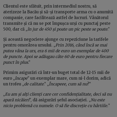
Clientul este sfătuit, prin intermediul nostru, să
aterizeze la Bacău și să-și transporte arma cu o anumită
companie, care facilitează astfel de lucruri. Vânătorul
transmite și că nu se pot împușca urși cu punctaj peste
500, dar că „
în jur de 450 și poate un pic peste se poate
.”
Și această negociere ajunge cu repeziciune la tarifele
pentru omorârea ursului. „
Prin 2016, când încă se mai
putea vâna la urs, era 6 mii de euro un exemplar de 400
de puncte. Apoi se adăugau câte 60 de euro pentru fiecare
punct în plus
.”
Primim asigurări că într-un buget total de 12-15 mii de
euro „
încape
” un exemplar mare, cum ni-l dorim, adică
un trofeu „
de calitate
.” „
Încapeee, cum să nu
?”
„
Eu am și alți clienți care cer confidențialitate, deci să nu
apară nicăieri
”, dă asigurări șeful asociației. „
Nu este
nicio problemă cu numele. O să fie discreție cu hârtiile.
”