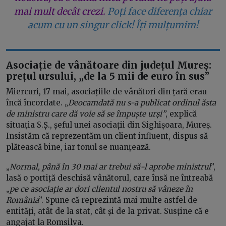
mai mult decât crezi.
Poți face diferența chiar
acum cu un singur click! Îți mulțumim!
Asociație de vânătoare din județul Mureș:
prețul ursului, „de la 5 mii de euro în sus”
Miercuri, 17 mai, asociațiile de vânători din țară erau
încă încordate. „
Deocamdată nu s-a publicat ordinul ăsta
de ministru care dă voie să se împuște urși”
, explică
situația S.Ș., șeful unei asociații din Sighișoara, Mureș.
Insistăm că reprezentăm un client influent, dispus să
plătească bine, iar tonul se nuanțează.
„
Normal, până în 30 mai ar trebui să-l aprobe ministrul
”,
lasă o portiță deschisă vânătorul, care însă ne întreabă
„
pe ce asociație ar dori clientul nostru să vâneze în
România
”. Spune că reprezintă mai multe astfel de
entități, atât de la stat, cât și de la privat. Susține că e
angajat la Romsilva.