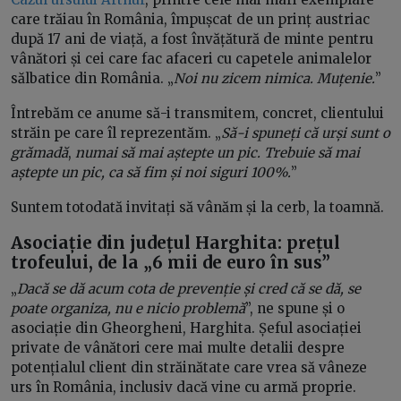
care trăiau în România, împușcat de un prinț austriac
după 17 ani de viață, a fost învățătură de minte pentru
vânători și cei care fac afaceri cu capetele animalelor
sălbatice din România. „
Noi nu zicem nimica. Muțenie.
”
Întrebăm ce anume să-i transmitem, concret, clientului
străin pe care îl reprezentăm. „
Să-i spuneți că urși sunt o
grămadă
,
numai să mai aștepte un pic. Trebuie să mai
aștepte un pic, ca să fim și noi siguri 100%.
”
Suntem totodată invitați să vânăm și la cerb, la toamnă.
Asociație din județul Harghita: prețul
trofeului, de la „6 mii de euro în sus”
„
Dacă se dă acum cota de prevenție și cred că se dă, se
poate organiza, nu e nicio problemă
”, ne spune și o
asociație din Gheorgheni, Harghita. Șeful asociației
private de vânători cere mai multe detalii despre
potențialul client din străinătate care vrea să vâneze
urs în România, inclusiv dacă vine cu armă proprie.