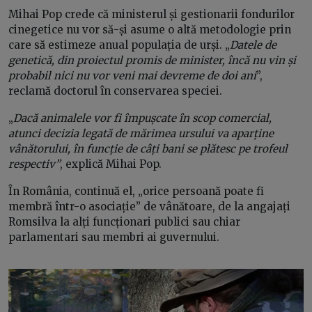
Mihai Pop crede că ministerul și gestionarii fondurilor
cinegetice nu vor să-și asume o altă metodologie prin
care să estimeze anual populația de urși. „
Datele de
genetică, din proiectul promis de minister, încă nu vin și
probabil nici nu vor veni mai devreme de doi ani
”,
reclamă doctorul în conservarea speciei.
„
Dacă animalele vor fi împușcate în scop comercial,
atunci decizia legată de mărimea ursului va aparține
vânătorului, în funcție de câți bani se plătesc pe trofeul
respectiv”
, explică Mihai Pop.
În România, continuă el, „orice persoană poate fi
membră într-o asociație” de vânătoare, de la angajați
Romsilva la alți funcționari publici sau chiar
parlamentari sau membri ai guvernului.