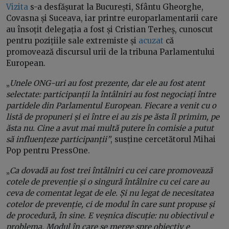
Vizita
s-a desfășurat la București, Sfântu Gheorghe,
Covasna și Suceava, iar printre europarlamentarii care
au însoțit delegația a fost și Cristian Terheș, cunoscut
pentru pozițiile sale extremiste și
acuzat
că
promovează discursul urii de la tribuna Parlamentului
European.
„
Unele ONG-uri au fost prezente, dar ele au fost atent
selectate: participanții la întâlniri au fost negociați între
partidele din Parlamentul European. Fiecare a venit cu o
listă de propuneri și ei între ei au zis pe ăsta îl primim, pe
ăsta nu. Cine a avut mai multă putere în comisie a putut
să influențeze participanții”
, susține cercetătorul Mihai
Pop pentru PressOne.
„
Ca dovadă au fost trei întâlniri cu cei care promovează
cotele de prevenție și o singură întâlnire cu cei care au
ceva de comentat legat de ele. Și nu legat de necesitatea
cotelor de prevenție, ci de modul în care sunt propuse și
de procedură, în sine. E veșnica discuție: nu obiectivul e
problema. Modul în care se merge spre obiectiv e