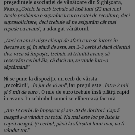
președintele asociației de vânătoare din Sighișoara,
Mureș.„
Cotele la cerb trebuie să iasă luni (22 mai n.r.)
Acolo problema e supraîncărcarea cotei de recoltare, deci
suprasolicitare, deci trebuie să ne asigurăm cât mai
repede cu avans
”, a adaugat vânătorul.
„
Deci eu am și niște clienți de afară care se întorc în
fiecare an și, în afară de asta, am 2-3 cerbi și dacă clientul
dvs. vrea să împuște, trebuie să trimită avans, să
rezervăm cerbul ăla, că dacă nu, se vinde într-o
săptămână
.”
Ni se pune la dispoziție un cerb de vârsta
„recoltării”, „
în jur de 10 ani
”, iar prețul este „
între 2 mii
și 5 mii de euro
”. O mie de euro trebuie însă plătiți rapid
în avans. În schimbul sumei se eliberează factură.
„
Am 13 cerbi de împușcat și am 20 de doritori. Capră
neagră s-a vândut cu totul. Nu mai este loc pe liste la
capră neagră. Și cerbul, până la sfârșitul lunii mai, va fi
vândut tot.
”