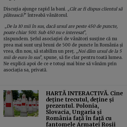
Discuția ajunge rapid la bani. „
Cât ar fi dispus clientul să
plătească?
” întreabă vânătorul.
„
De la 10 mii în sus, dacă ursul are peste 450 de puncte,
poate chiar 500. Sub 450 nu e interesat
”,
răspundem. Șeful asociației de vânători susține că nu
prea mai sunt urși bruni de 500 de puncte în România și
vrea, din nou, să stabilim un preț. „
Noi dăm ursul de la 5
mii de euro în sus
”, spune, să fie clar pentru toată lumea.
Ne explică apoi de ce e totuși mai bine să vânăm prin
asociația sa, privată.
HARTĂ INTERACTIVĂ. Cine
deține trecutul, deține și
prezentul. Polonia,
Slovacia, Ungaria și
România față în față cu
fantomele Armatei Roșii