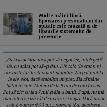
Multe mâini lipsă.
Epuizarea personalului din
spitale este cauzată și de
lipsurile sistemului de
prevenție
„Eu la asociația mea pot să negociez, înțelegeți?
Bă, cu atâta pot să-ți dau. Dincolo (la stat n.r.)
are niște tarife standard, stabilite. Nu pot umbla
la ele. Noi, dacă stabilim un preț, ăla rămâne
bătut în cuie. Merem de la 5 mii de euro în sus.
Pot să zic: eu iau 7 mii și ăia-s banii. După, nu mă
mai interesează cât de mare e ce puști. Dacă ursul
e de 6 puncte (600 n.r.), norocul tău, pierderea