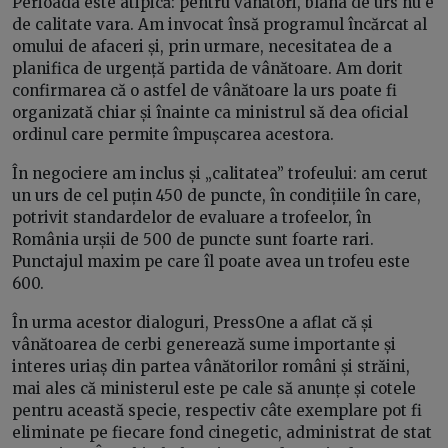
Perioada este atipică: pentru vânători, blana de urs nu e
de calitate vara. Am invocat însă programul încărcat al
omului de afaceri și, prin urmare, necesitatea de a
planifica de urgență partida de vânătoare. Am dorit
confirmarea că o astfel de vânătoare la urs poate fi
organizată chiar și înainte ca ministrul să dea oficial
ordinul care permite împușcarea acestora.
În negociere am inclus și „calitatea” trofeului: am cerut
un urs de cel puțin 450 de puncte, în condițiile în care,
potrivit standardelor de evaluare a trofeelor, în
România urșii de 500 de puncte sunt foarte rari.
Punctajul maxim pe care îl poate avea un trofeu este
600.
În urma acestor dialoguri, PressOne a aflat că și
vânătoarea de cerbi generează sume importante și
interes uriaș din partea vânătorilor români și străini,
mai ales că ministerul este pe cale să anunțe și cotele
pentru această specie, respectiv câte exemplare pot fi
eliminate pe fiecare fond cinegetic, administrat de stat