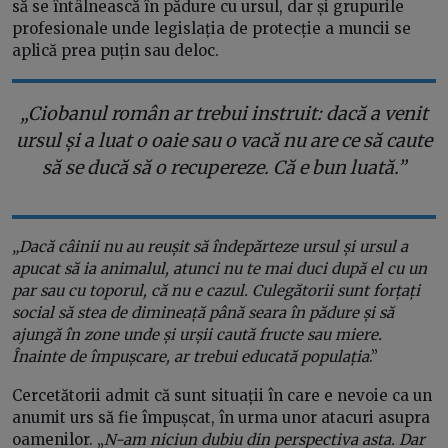
să se întâlnească în pădure cu ursul, dar și grupurile
profesionale unde legislația de protecție a muncii se
aplică prea puțin sau deloc.
„Ciobanul român ar trebui instruit: dacă a venit
ursul și a luat o oaie sau o vacă nu are ce să caute
să se ducă să o recupereze. Că e bun luată.”
„Dacă câinii nu au reușit să îndepărteze ursul și ursul a
apucat să ia animalul, atunci nu te mai duci după el cu un
par sau cu toporul, că nu e cazul. Culegătorii sunt forțați
social să stea de dimineață până seara în pădure și să
ajungă în zone unde și urșii caută fructe sau miere.
Înainte de împușcare, ar trebui educată populația
.”
Cercetătorii admit că sunt situații în care e nevoie ca un
anumit urs să fie împușcat, în urma unor atacuri asupra
oamenilor. „
N-am niciun dubiu din perspectiva asta. Dar