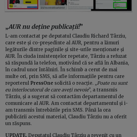
„
AUR nu deține publicații!
”
L-am contactat pe deputatul Claudiu Richard Târziu,
care este și co-președinte al AUR, pentru a lămuri
legăturile dintre paginile și site-urile menționate și
AUR. În ciuda insistențelor repetate, Târziu a refuzat
să răspundă la telefon, motivând că se află în Albania,
în cadrul unor întâlniri. În schimb a cerut de mai
multe ori, prin SMS, să afle informațiile pentru care
reporterul
PressOne
solicită o reacție. „
Poate nu sunt
eu interlocutorul de care aveți nevoie
”, a transmis
Târziu, și a sugerat să contactăm departamentul de
comunicare al AUR. Am contactat departamentul și i-
am transmis întrebările prin SMS. Până la ora
publicării acestui material, Claudiu Târziu nu a oferit
un răspuns.
UPDATE.
Deputatul Claudiu Târziu a revenit cu un