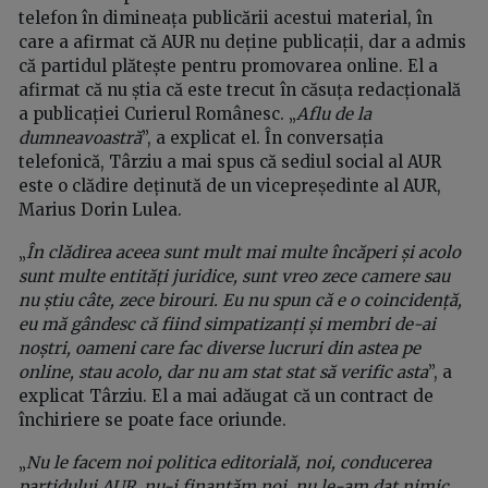
telefon în dimineața publicării acestui material, în
care a afirmat că AUR nu deține publicații, dar a admis
că partidul plătește pentru promovarea online. El a
afirmat că nu știa că este trecut în căsuța redacțională
a publicației Curierul Românesc. „
Aflu de la
dumneavoastră
”, a explicat el. În conversația
telefonică, Târziu a mai spus că sediul social al AUR
este o clădire deținută de un vicepreședinte al AUR,
Marius Dorin Lulea.
„
În clădirea aceea sunt mult mai multe încăperi și acolo
sunt multe entități juridice, sunt vreo zece camere sau
nu știu câte, zece birouri. Eu nu spun că e o coincidență,
eu mă gândesc că fiind simpatizanți și membri de-ai
noștri, oameni care fac diverse lucruri din astea pe
online, stau acolo, dar nu am stat stat să verific asta
”, a
explicat Târziu. El a mai adăugat că un contract de
închiriere se poate face oriunde.
„
Nu le facem noi politica editorială, noi, conducerea
partidului AUR, nu-i finanțăm noi, nu le-am dat nimic