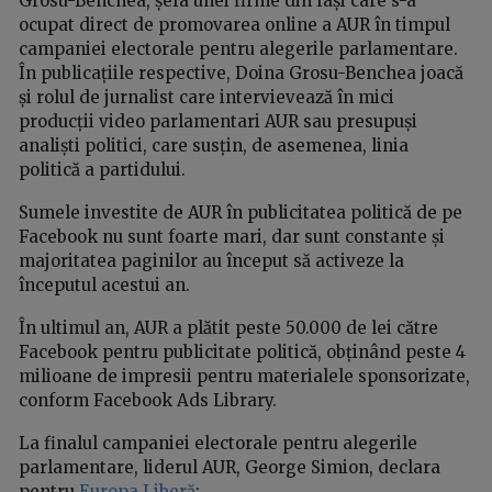
Grosu-Benchea, șefa unei firme din Iași care s-a
ocupat direct de promovarea online a AUR în timpul
campaniei electorale pentru alegerile parlamentare.
În publicațiile respective, Doina Grosu-Benchea joacă
și rolul de jurnalist care intervievează în mici
producții video parlamentari AUR sau presupuși
analiști politici, care susțin, de asemenea, linia
politică a partidului.
Sumele investite de AUR în publicitatea politică de pe
Facebook nu sunt foarte mari, dar sunt constante și
majoritatea paginilor au început să activeze la
începutul acestui an.
În ultimul an, AUR a plătit peste 50.000 de lei către
Facebook pentru publicitate politică, obținând peste 4
milioane de impresii pentru materialele sponsorizate,
conform Facebook Ads Library.
La finalul campaniei electorale pentru alegerile
parlamentare, liderul AUR, George Simion, declara
pentru
Europa Liberă
: