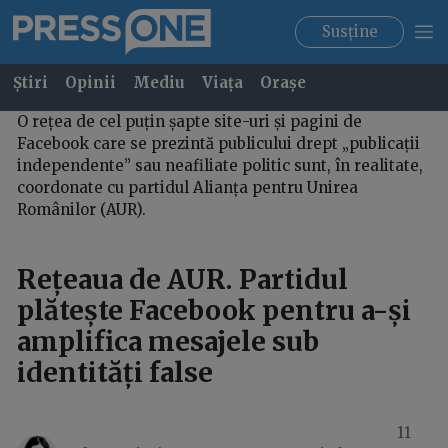
Susține
Știri
Opinii
Mediu
Viața
Orașe
O rețea de cel puțin șapte site-uri și pagini de
Facebook care se prezintă publicului drept „publicații
independente” sau neafiliate politic sunt, în realitate,
coordonate cu partidul Alianța pentru Unirea
Românilor (AUR).
Rețeaua de AUR. Partidul
plătește Facebook pentru a-și
amplifica mesajele sub
identități false
11