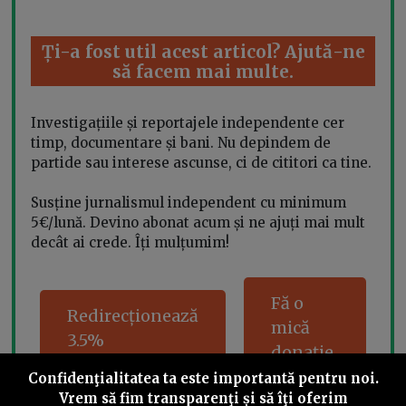
Ți-a fost util acest articol? Ajută-ne
să facem mai multe.
Investigațiile și reportajele independente cer
timp, documentare și bani. Nu depindem de
partide sau interese ascunse, ci de cititori ca tine.
Susține jurnalismul independent cu minimum
5€/lună. Devino abonat acum și ne ajuți mai mult
decât ai crede. Îți mulțumim!
Fă o
Redirecționează
mică
3.5%
donație
Confidenţialitatea ta este importantă pentru noi.
Vrem să fim transparenţi și să îţi oferim