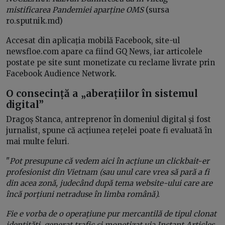
mistificarea Pandemiei aparține OMS
(sursa
ro.sputnik.md)
Accesat din aplicația mobilă Facebook, site-ul
newsfloe.com apare ca fiind GQ News, iar articolele
postate pe site sunt monetizate cu reclame livrate prin
Facebook Audience Network.
O consecință a „aberațiilor în sistemul
digital”
Dragoș Stanca, antreprenor în domeniul digital și fost
jurnalist, spune că acțiunea rețelei poate fi evaluată în
mai multe feluri.
"
Pot presupune că vedem aici în acțiune un clickbait-er
profesionist din Vietnam (sau unul care vrea să pară a fi
din acea zonă, judecând după tema website-ului care are
încă porțiuni netraduse în limba română).
Fie e vorba de o operațiune pur mercantilă de tipul clonat
identități, generat trafic și monetizat via Instant Articles