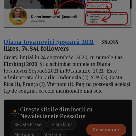
Diana Iovanovici Șoșoacă 2021
- 38.014
likes, 74.841 followers
Creată inițial în 24 septembrie, 2020, cu numele
Las
Fierbinți
2020
. Și-a schimbat numele în Diana
Iovanovici Șoșoacă 2021 în 19 ianuarie, 2021. Este
administrată din țările: Indonezia (2), SUA (2), Costa
Rica (1), Franța (1), Vietnam (1). Pagina postează același
tip de conținut ca cele menționate mai sus.
Citește știrile dimineții cu
Newsletterele PressOne
Revista Presei
Viața bună
Descoperă
Migrapop
Mai Bine