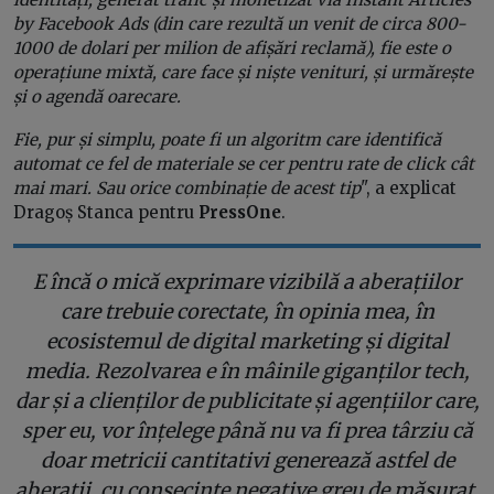
by Facebook Ads (din care rezultă un venit de circa 800-
1000 de dolari per milion de afișări reclamă), fie este o
operațiune mixtă, care face și niște venituri, și urmărește
și o agendă oarecare.
Fie, pur și simplu, poate fi un algoritm care identifică
automat ce fel de materiale se cer pentru rate de click cât
mai mari. Sau orice combinație de acest tip
", a explicat
Dragoș Stanca pentru
PressOne
.
E încă o mică exprimare vizibilă a aberațiilor
care trebuie corectate, în opinia mea, în
ecosistemul de digital marketing și digital
media. Rezolvarea e în mâinile giganților tech,
dar și a clienților de publicitate și agențiilor care,
sper eu, vor înțelege până nu va fi prea târziu că
doar metricii cantitativi generează astfel de
aberații, cu consecințe negative greu de măsurat.