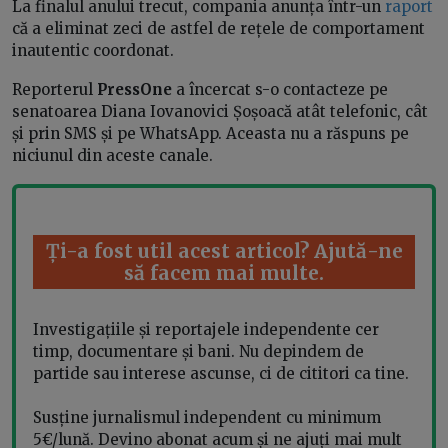
La finalul anului trecut, compania anunța într-un
raport
că a eliminat zeci de astfel de rețele de comportament
inautentic coordonat.
Reporterul
PressOne
a încercat s-o contacteze pe
senatoarea Diana Iovanovici Șoșoacă atât telefonic, cât
și prin SMS și pe WhatsApp. Aceasta nu a răspuns pe
niciunul din aceste canale.
Ți-a fost util acest articol? Ajută-ne
să facem mai multe.
Investigațiile și reportajele independente cer
timp, documentare și bani. Nu depindem de
partide sau interese ascunse, ci de cititori ca tine.
Susține jurnalismul independent cu minimum
5€/lună. Devino abonat acum și ne ajuți mai mult