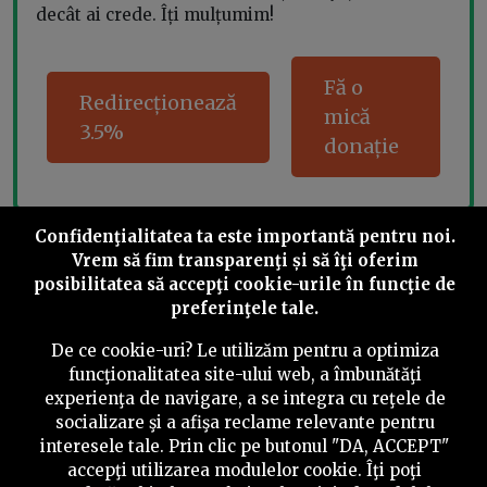
decât ai crede. Îți mulțumim!
Fă o
Redirecționează
mică
3.5%
donație
Confidenţialitatea ta este importantă pentru noi.
Share this
Vrem să fim transparenţi și să îţi oferim
posibilitatea să accepţi cookie-urile în funcţie de
preferinţele tale.
De ce cookie-uri? Le utilizăm pentru a optimiza
funcţionalitatea site-ului web, a îmbunătăţi
experienţa de navigare, a se integra cu reţele de
©
2026
PressOne.ro
socializare şi a afişa reclame relevante pentru
interesele tale. Prin clic pe butonul "DA, ACCEPT"
RSS
Newslettere
Despre noi
Politica editorială
accepţi utilizarea modulelor cookie. Îţi poţi