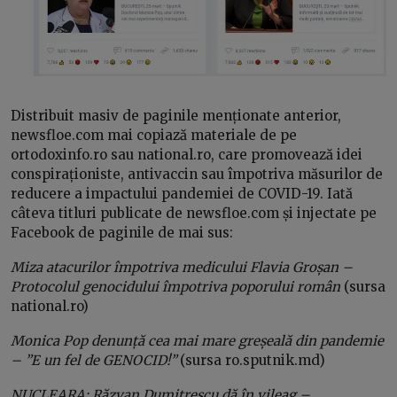
Distribuit masiv de paginile menționate anterior,
newsfloe.com mai copiază materiale de pe
ortodoxinfo.ro sau national.ro, care promovează idei
conspiraționiste, antivaccin sau împotriva măsurilor de
reducere a impactului pandemiei de COVID-19. Iată
câteva titluri publicate de newsfloe.com și injectate pe
Facebook de paginile de mai sus:
Miza atacurilor împotriva medicului Flavia Groșan –
Protocolul genocidului împotriva poporului român
(sursa
national.ro)
Monica Pop denunță cea mai mare greșeală din pandemie
– ”E un fel de GENOCID!”
(sursa ro.sputnik.md)
NUCLEARA: Răzvan Dumitrescu dă în vileag –