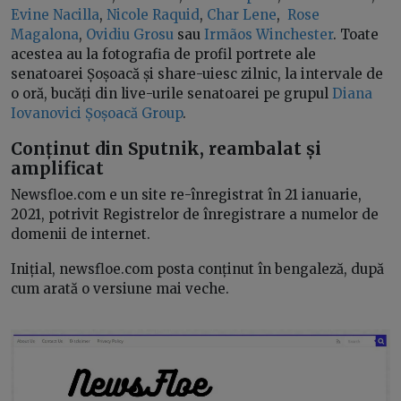
Evine Nacilla
,
Nicole Raquid
,
Char Lene
,
Rose
Magalona
,
Ovidiu Grosu
sau
Irmãos Winchester
. Toate
acestea au la fotografia de profil portrete ale
senatoarei Șoșoacă și share-uiesc zilnic, la intervale de
o oră, bucăți din live-urile senatoarei pe grupul
Diana
Iovanovici Șoșoacă Group
.
Conținut din Sputnik, reambalat și
amplificat
Newsfloe.com e un site re-înregistrat în 21 ianuarie,
2021, potrivit Registrelor de înregistrare a numelor de
domenii de internet.
Inițial, newsfloe.com posta conținut în bengaleză, după
cum arată o versiune mai veche.