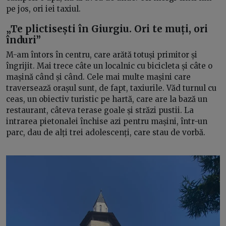
pe jos, ori iei taxiul.
„Te plictisești în Giurgiu. Ori te muți, ori
înduri”
M-am întors în centru, care arătă totuși primitor și
îngrijit. Mai trece câte un localnic cu bicicleta și câte o
mașină când și când. Cele mai multe mașini care
traversează orașul sunt, de fapt, taxiurile. Văd turnul cu
ceas, un obiectiv turistic pe hartă, care are la bază un
restaurant, câteva terase goale și străzi pustii. La
intrarea pietonalei închise azi pentru mașini, într-un
parc, dau de alți trei adolescenți, care stau de vorbă.