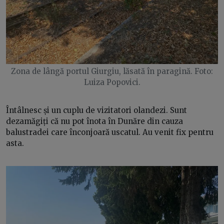
Zona de lângă portul Giurgiu, lăsată în paragină. Foto:
Luiza Popovici.
Întâlnesc și un cuplu de vizitatori olandezi. Sunt
dezamăgiți că nu pot înota în Dunăre din cauza
balustradei care înconjoară uscatul. Au venit fix pentru
asta.