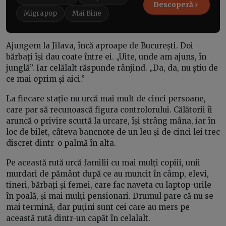
Descoperă
Migrapop
Mai Bine
Ajungem la Jilava, încă aproape de București. Doi
bărbați își dau coate între ei. „Uite, unde am ajuns, în
junglă”. Iar celălalt răspunde rânjind. „Da, da, nu știu de
ce mai oprim și aici.”
La fiecare stație nu urcă mai mult de cinci persoane,
care par să recunoască figura controlorului. Călătorii îi
aruncă o privire scurtă la urcare, își strâng mâna, iar în
loc de bilet, câteva bancnote de un leu și de cinci lei trec
discret dintr-o palmă în alta.
Pe această rută urcă familii cu mai mulți copiii, unii
murdari de pământ după ce au muncit în câmp, elevi,
tineri, bărbați și femei, care fac naveta cu laptop-urile
în poală, și mai mulți pensionari. Drumul pare că nu se
mai termină, dar puțini sunt cei care au mers pe
această rută dintr-un capăt în celalalt.