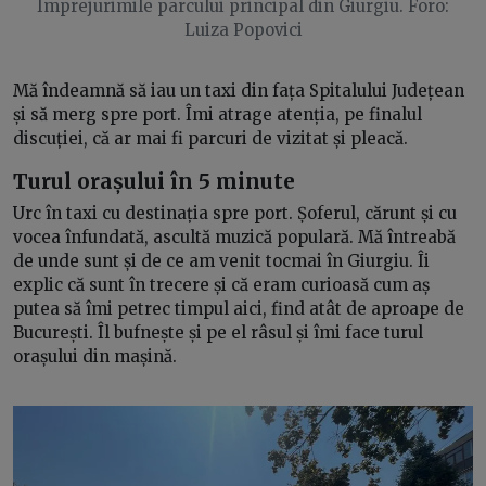
Împrejurimile parcului principal din Giurgiu. Foro:
Luiza Popovici
Mă îndeamnă să iau un taxi din fața Spitalului Județean
și să merg spre port. Îmi atrage atenția, pe finalul
discuției, că ar mai fi parcuri de vizitat și pleacă.
Turul orașului în 5 minute
Urc în taxi cu destinația spre port. Șoferul, cărunt și cu
vocea înfundată, ascultă muzică populară. Mă întreabă
de unde sunt și de ce am venit tocmai în Giurgiu. Îi
explic că sunt în trecere și că eram curioasă cum aș
putea să îmi petrec timpul aici, find atât de aproape de
București. Îl bufnește și pe el râsul și îmi face turul
orașului din mașină.