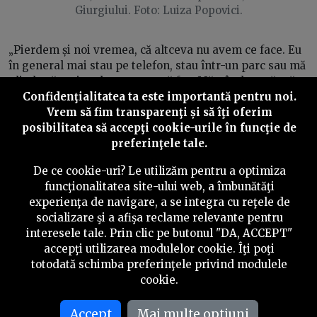
Giurgiului. Foto: Luiza Popovici.
„Pierdem și noi vremea, că altceva nu avem ce face. Eu
în general mai stau pe telefon, stau într-un parc sau mă
plimb, că mai mult nu am ce să fac. Mă gândesc să mă
apuc de sală, ca să îmi mai ocup timpul”, îmi spune
Confidenţialitatea ta este importantă pentru noi.
Monica, o tânără care visează să studieze la București. I-
Vrem să fim transparenţi și să îţi oferim
ar plăcea să meargă la Facultatea de Drept sau la
posibilitatea să accepţi cookie-urile în funcţie de
Psihologie.
preferinţele tale.
De ce cookie-uri? Le utilizăm pentru a optimiza
funcţionalitatea site-ului web, a îmbunătăţi
experienţa de navigare, a se integra cu reţele de
socializare şi a afişa reclame relevante pentru
interesele tale. Prin clic pe butonul "DA, ACCEPT"
accepţi utilizarea modulelor cookie. Îţi poţi
totodată schimba preferinţele privind modulele
cookie.
Accept
Mai multe optiuni