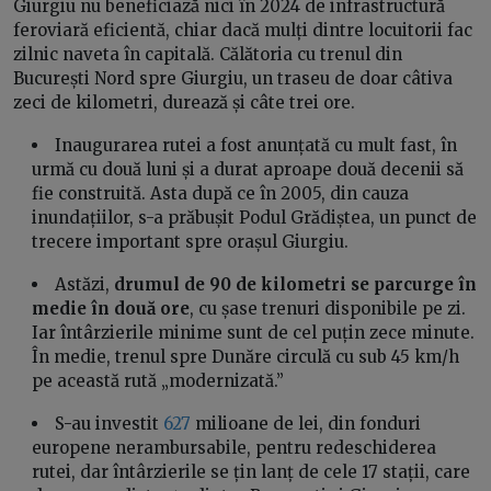
Giurgiu nu beneficiază nici în 2024 de infrastructură
feroviară eficientă, chiar dacă mulți dintre locuitorii fac
zilnic naveta în capitală. Călătoria cu trenul din
București Nord spre Giurgiu, un traseu de doar câtiva
zeci de kilometri, durează și câte trei ore.
Inaugurarea rutei a fost anunțată cu mult fast, în
urmă cu două luni și a durat aproape două decenii să
fie construită. Asta după ce în 2005, din cauza
inundațiilor, s-a prăbușit Podul Grădiștea, un punct de
trecere important spre orașul Giurgiu.
Astăzi,
drumul de 90 de kilometri se parcurge în
medie în două ore
, cu șase trenuri disponibile pe zi.
Iar întârzierile minime sunt de cel puțin zece minute.
În medie, trenul spre Dunăre circulă cu sub 45 km/h
pe această rută „modernizată.”
S-au investit
627
milioane de lei, din fonduri
europene nerambursabile, pentru redeschiderea
rutei, dar întârzierile se țin lanț de cele 17 stații, care