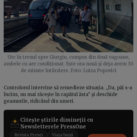
Urc în trenul spre Giurgiu, compus din două vagoane,
ambele cu aer condiționat. Este ora nouă și deja avem 30
de minute întârziere. Foto: Luiza Popovici
Controlorul intervine să remedieze situația. „Da, păi s-a
încins, nu mai răcește în capătul ăsta” și deschide
geamurile, ridicând din umeri.
Citește știrile dimineții cu
Newsletterele PressOne
Revista Presei
Viața bună