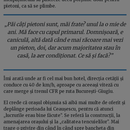
pietoni, ca să se plimbe.
„Păi câți pietoni sunt, măi frate? unul la o mie de
ani. Mă face cu capul primarul. Domnișoară, e
caniculă, altă dată când e mai răcoare mai vezi
un pieton, doi, dar acum majoritatea stau în
casă, la aer condiționat. Ce să și facă?”
Îmi arată unde ar fi cel mai bun hotel, direcția cetății și
conduce cu 40 de km/h, aproape cu aceeași viteză cu
care merge și trenul CFR pe ruta București-Giugiu.
El crede că orașul obișnuia să aibă mai multe de oferit și
deplânge perioada lui Ceaușescu, pentru că atunci
„lucrurile erau bine făcute”. Se referă la construcții, la
amenajarea orașului și la „calitatea tencuielilor”. Mai
trage o privire din când în când spre bancheta din