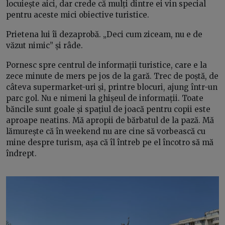
locuiește aici, dar crede că mulți dintre ei vin special
pentru aceste mici obiective turistice.
Prietena lui îi dezaprobă. „Deci cum ziceam, nu e de
văzut nimic” și râde.
Pornesc spre centrul de informații turistice, care e la
zece minute de mers pe jos de la gară. Trec de poștă, de
câteva supermarket-uri și, printre blocuri, ajung într-un
parc gol. Nu e nimeni la ghișeul de informații. Toate
băncile sunt goale și spațiul de joacă pentru copii este
aproape neatins. Mă apropii de bărbatul de la pază. Mă
lămurește că în weekend nu are cine să vorbească cu
mine despre turism, așa că îl întreb pe el încotro să mă
îndrept.