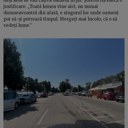
deși abia se văd câțiva oameni în jur. Șoferul incearcă o
justificare. „Toată lumea vine aici, nu numai
dumneavoastră din afară, e singurul loc unde oameni
pot să-și petreacă timpul. Mergeți mai încolo, că o să
vedeți lume.”