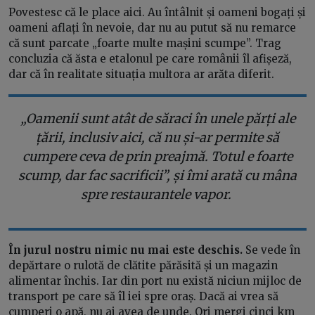
Povestesc că le place aici. Au întâlnit și oameni bogați și
oameni aflați în nevoie, dar nu au putut să nu remarce
că sunt parcate „foarte multe mașini scumpe”. Trag
concluzia că ăsta e etalonul pe care românii îl afișeză,
dar că în realitate situația multora ar arăta diferit.
„Oamenii sunt atât de săraci în unele părți ale
țării, inclusiv aici, că nu și-ar permite să
cumpere ceva de prin preajmă. Totul e foarte
scump, dar fac sacrificii”, și îmi arată cu mâna
spre restaurantele vapor.
În jurul nostru nimic nu mai este deschis.
Se vede în
depărtare o rulotă de clătite părăsită și un magazin
alimentar închis. Iar din port nu există niciun mijloc de
transport pe care să îl iei spre oraș. Dacă ai vrea să
cumperi o apă, nu ai avea de unde. Ori mergi cinci km