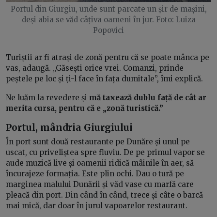
Portul din Giurgiu, unde sunt parcate un șir de mașini,
deși abia se văd câțiva oameni în jur. Foto: Luiza
Popovici
Turiștii ar fi atrași de zonă pentru că se poate mânca pe
vas, adaugă. „Găsești orice vrei. Comanzi, prinde
peștele pe loc și ți-l face în fața dumitale”, îmi explică.
Ne luăm la revedere și
mă taxează dublu față de cât ar
merita cursa, pentru că e „zonă turistică.”
Portul, mândria Giurgiului
În port sunt două restaurante pe Dunăre și unul pe
uscat, cu priveliștea spre fluviu. De pe primul vapor se
aude muzică live și oamenii ridică mâinile în aer, să
încurajeze formația. Este plin ochi. Dau o tură pe
marginea malului Dunării și văd vase cu marfă care
pleacă din port. Din când în când, trece și câte o barcă
mai mică, dar doar în jurul vapoarelor restaurant.