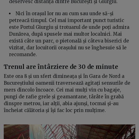
deservesc distanța dintre București și Giurgiu.
Nici în orașul lor nu au cum sau unde să-și
petreacă timpul. Cel mai important punct turistic
este Portul Giurgiu și trotuarul de unde poți admira
Dunărea, după spusele mai multor localnici. Mai
există câte un parc, o pietonală și câteva biserici de
vizitat, dar locuitorii orașului nu se înghesuie să le
recomande.
Trenul are întârziere de 30 de minute
Este ora 8 și un sfert dimineața și în Gara de Nord a
Bucureștiului oamenii traversează agitați sensurile de
mers dincolo încoace. Cei mai mulți vin cu bagaje,
pungi de rafie grele și geamantane, târâte în grabă
dinspre metrou, iar alții, abia ajunși, tocmai și-au
încheiat călătoria și își fac loc prin mulțime.