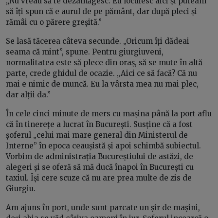
„Nu vreau să te dezamăgesc. Eu locuiesc aici și puteam
să îți spun că e aurul de pe pământ, dar după pleci și
rămâi cu o părere greșită.”
Se lasă tăcerea câteva secunde. „Oricum îți dădeai
seama că mint”, spune. Pentru giurgiuveni,
normalitatea este să plece din oraș, să se mute în altă
parte, crede ghidul de ocazie. „Aici ce să facă? Că nu
mai e nimic de muncă. Eu la vârsta mea nu mai plec,
dar alții da.”
În cele cinci minute de mers cu mașina până la port aflu
că în tinerețe a lucrat în București. Susține că a fost
șoferul „celui mai mare general din Ministerul de
Interne” în epoca ceaușistă și apoi schimbă subiectul.
Vorbim de administrația Bucureștiului de astăzi, de
alegeri și se oferă să mă ducă înapoi în București cu
taxiul. Își cere scuze că nu are prea multe de zis de
Giurgiu.
Am ajuns în port, unde sunt parcate un șir de mașini,