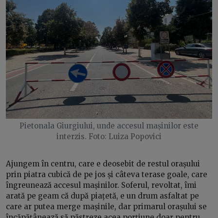
Pietonala Giurgiului, unde accesul mașinilor este
interzis. Foto: Luiza Popovici
Ajungem în centru, care e deosebit de restul orașului
prin piatra cubică de pe jos și câteva terase goale, care
îngreunează accesul mașinilor. Soferul, revoltat, îmi
arată pe geam că după piațetă, e un drum asfaltat pe
care ar putea merge mașinile, dar primarul orașului se
încăpățânează să păstreze acea porțiune doar pentru