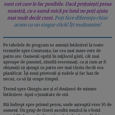
sunt cei care le fac posibile. Dacă prețuiești presa
noastră, cu o sumă mică pe lună ne poți ajuta
mai mult decât crezi.
Poți face diferența chiar
acum cu un singur click! Îți mulțumim!
Pe tabelele de program se anunță întârzieri la toate
trenurile spre Constanța, iar cea mai mare este de
patru ore. Oamenii opriți în mijlocul gării, cât mai
aproape de panouri, răsuflă resemnați, ca și cum ar fi
obișnuiți să ajungă cu patru ore mai târziu decât era
planificat. Își sună prietenii și rudele și fac haz de
necaz, ca să își ocupe timpul.
Trenul spre Giurgiu are și el douăzeci de minute
întârziere. Apoi o jumătate de oră.
Mă îndrept spre primul peron, unde așteaptă vreo 30 de
oameni. Un grup de tineri ascultă muzică la o boxă