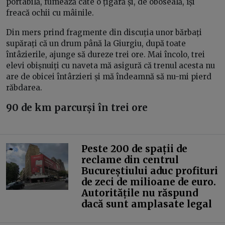
portabilă, fumează câte o țigară și, de oboseală, își
freacă ochii cu mâinile.
Din mers prind fragmente din discuția unor bărbați
supărați că un drum până la Giurgiu, după toate
întâzierile, ajunge să dureze trei ore. Mai încolo, trei
elevi obișnuiți cu naveta mă asigură că trenul acesta nu
are de obicei întârzieri și mă îndeamnă să nu-mi pierd
răbdarea.
90 de km parcurși în trei ore
Peste 200 de spații de
reclame din centrul
Bucureștiului aduc profituri
de zeci de milioane de euro.
Autoritățile nu răspund
dacă sunt amplasate legal