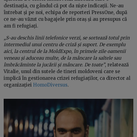
destinația, cu gândul că pot da niște indicații. Ne-au
întrebat și pe noi, echipa de reporteri PressOne, după
ce ne-au văzut cu bagajele prin oraș și au presupus că
am fi refugiați.
„S-au deschis linii telefonice verzi, se sortează totul prin
intermediul unui centru de criză și suport. De exemplu
aici, la centrul de la MoldExpo, în primele zile oamenii
veneau și aduceau multe, de la mâncare la saltele sau
îmbrăcăminte la jucării și mâncare. De toate”
, relatează
Vitalie, unul din sutele de tineri moldoveni care se
implică în gestionarea crizei refugiaților, ca director al
organizației
HomoDiversus
.