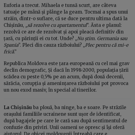
Euforia a trecut. Mihaela e tunsă scurt, are câteva
tatuaje pe mână și plânge la geam. Tocmai a spus unui
străin, dintr-o suflare, că se duce pentru ultima dată la
Chișinău,
„să rezolve cu apartamentul
”. Ăsta e planul:
rezolvă ce are de rezolvat și apoi pleacă definitiv din
țară, cu părinții ei cu tot. Unde? „
Nu știm. Germania sau
Spania
”. Pleci din cauza războiului? „
Plec pentru că mi-e
frică
.”
Republica Moldova este țara europeană cu cel mai grav
declin demografic, Și dacă în 1998-2000, populația țării
scădea cu peste 0,5% pe an acum, după două decenii,
sărăcia, corupția și amenințarea războiului pot provoca
un nou exod masiv, în special al tinerilor.
La Chișinău
ba plouă, ba ninge, ba e soare. Pe străzile
orașului familiile ucrainene sunt ușor de identificat,
după bagajele pe care le cară sau după sentimentul de
confuzie din priviri. Unii oameni se opresc și își oferă
ajutorul. De obicei moldovenii întreabă care e