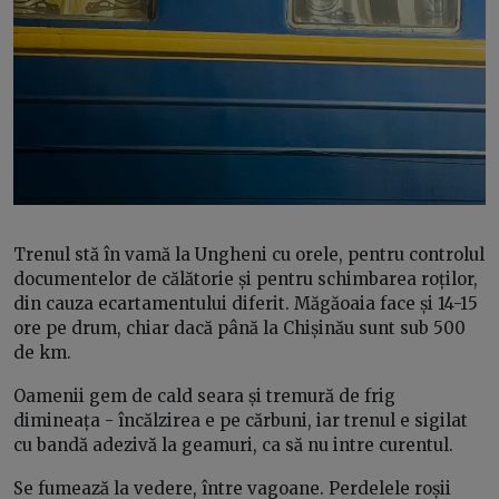
Trenul stă în vamă la Ungheni cu orele, pentru controlul
documentelor de călătorie și pentru schimbarea roților,
din cauza ecartamentului diferit. Măgăoaia face și 14-15
ore pe drum, chiar dacă până la Chișinău sunt sub 500
de km.
Oamenii gem de cald seara și tremură de frig
dimineața - încălzirea e pe cărbuni, iar trenul e sigilat
cu bandă adezivă la geamuri, ca să nu intre curentul.
Se fumează la vedere, între vagoane. Perdelele roșii