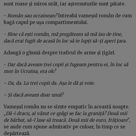
sunt roase și miros urât, iar așternuturile sunt pătate.
-
Român sau ucrainean?
întreabă vameșul român de cum
bagă capul pe ușa compartimentului.
-
Bine că ești român, mă pregăteam să mă iau de tine,
dacă erai fugit de acasă în loc să te lupți să-ți aperi țara
.
Adaugă o glumă despre traficul de arme și țigări.
-
Dar dacă aveam trei copii și fugeam pentru ei, în loc să
mor în Ucraina, era ok?
- Da, da. La trei copii da. Așa le dă și voie.
- Și dacă aveam doar unul?
Vameșul român nu se simte empatic în această noapte.
„
Dă-i dracu, ai văzut ce șpăgi se fac la graniță? Două mii
de bărbat, să-l lase să treacă. Două mii de euro
,
frățioare
”,
se aude cum spune admirativ pe culoar, în timp ce se
depărtează.