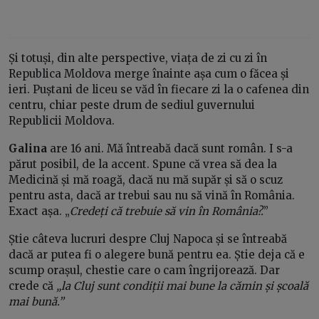
Și totuși, din alte perspective, viața de zi cu zi în
Republica Moldova merge înainte așa cum o făcea și
ieri. Puștani de liceu se văd în fiecare zi la o cafenea din
centru, chiar peste drum de sediul guvernului
Republicii Moldova.
Galina
are 16 ani. Mă întreabă dacă sunt român. I s-a
părut posibil, de la accent. Spune că vrea să dea la
Medicină și mă roagă, dacă nu mă supăr și să o scuz
pentru asta, dacă ar trebui sau nu să vină în România.
Exact așa. „
Credeți că trebuie să vin în România?.
”
Știe câteva lucruri despre Cluj Napoca și se întreabă
dacă ar putea fi o alegere bună pentru ea. Știe deja că e
scump orașul, chestie care o cam îngrijorează. Dar
crede că
„la Cluj sunt condiții mai bune la cămin și școală
mai bună.”