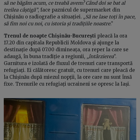
să ne băgăm acum, ce treabă avem? Când doi se bat al
treilea câștigă”
, face paznicul de supermarket din
Chișinău o radiografie a situației. „
Să ne lase toți în pace,
să fim noi cu noi, cu istoria și tradițiile noastre
.”
Trenul de noapte Chișinău-București
pleacă la ora
17.20 din capitala Republicii Moldova și ajunge la
destinație după 07.00 dimineața, ora reper la care se
adaugă, în buna tradiție a regiunii,
„întârzierea
”.
Garnitura e izolată de fluxul de trenuri care transportă
refugiați. Ei călătoresc gratuit, cu trenuri care pleacă de
la Chișinău după miezul nopții, la ore care nu sunt însă
fixe. Trenurile cu refugiați ucraineni se opresc la Iași.