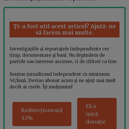
Ți-a fost util acest articol? Ajută-ne
să facem mai multe.
Investigațiile și reportajele independente cer
timp, documentare și bani. Nu depindem de
partide sau interese ascunse, ci de cititori ca tine.
Susține jurnalismul independent cu minimum
5€/lună. Devino abonat acum și ne ajuți mai mult
decât ai crede. Îți mulțumim!
Fă o
Redirecționează
mică
3.5%
donație