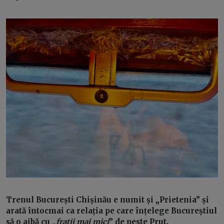
Trenul București Chișinău e numit și „Prietenia” și
arată întocmai ca relația pe care înțelege Bucureștiul
să o aibă cu „
frații mai mici
” de peste Prut.