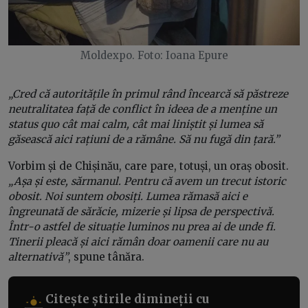
Moldexpo.
Foto: Ioana Epure
„Cred că autoritățile în primul rând încearcă să păstreze
neutralitatea față de conflict în ideea de a menține un
status quo cât mai calm, cât mai liniștit și lumea să
găsească aici rațiuni de a rămâne. Să nu fugă din țară.”
Vorbim și de Chișinău, care pare, totuși, un oraș obosit.
„Așa și este, sărmanul. Pentru că avem un trecut istoric
obosit. Noi suntem obosiți. Lumea rămasă aici e
îngreunată de sărăcie, mizerie și lipsa de perspectivă.
Într-o astfel de situație luminos nu prea ai de unde fi.
Tinerii pleacă și aici rămân doar oamenii care nu au
alternativă”
, spune tânăra.
Citește știrile dimineții cu