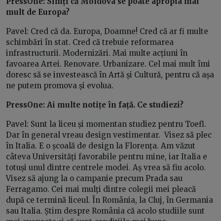
PressOne: Simți că Moldova se poate apropia mai
mult de Europa?
Pavel: Cred că da. Europa, Doamne! Cred că ar fi multe
schimbări în stat. Cred că trebuie reformarea
infrastructurii. Modernizări. Mai multe acțiuni în
favoarea Artei. Renovare. Urbanizare. Cel mai mult îmi
doresc să se investească în Artă și Cultură, pentru că așa
ne putem promova și evolua.
PressOne: Ai multe notițe în față. Ce studiezi?
Pavel: Sunt la liceu și momentan studiez pentru Toefl.
Dar în general vreau design vestimentar. Visez să plec
în Italia. E o școală de design la Florența. Am văzut
câteva Universități favorabile pentru mine, iar Italia e
totuși unul dintre centrele modei. Aș vrea să fiu acolo.
Visez să ajung la o campanie precum Prada sau
Ferragamo. Cei mai mulți dintre colegii mei pleacă
după ce termină liceul. În România, la Cluj, în Germania
sau Italia. Știm despre România că acolo studiile sunt