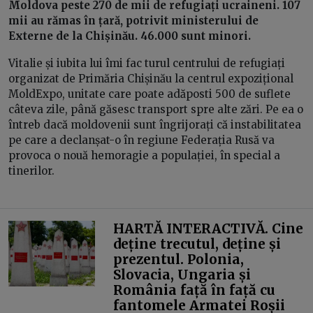
Moldova peste 270 de mii de refugiați ucraineni. 107
mii au rămas în țară, potrivit ministerului de
Externe de la Chișinău. 46.000 sunt minori.
Vitalie și iubita lui îmi fac turul centrului de refugiați
organizat de Primăria Chișinău la centrul expozițional
MoldExpo, unitate care poate adăposti 500 de suflete
câteva zile, până găsesc transport spre alte zări. Pe ea o
întreb dacă moldovenii sunt îngrijorați că instabilitatea
pe care a declanșat-o în regiune Federația Rusă va
provoca o nouă hemoragie a populației, în special a
tinerilor.
HARTĂ INTERACTIVĂ. Cine
deține trecutul, deține și
prezentul. Polonia,
Slovacia, Ungaria și
România față în față cu
fantomele Armatei Roșii