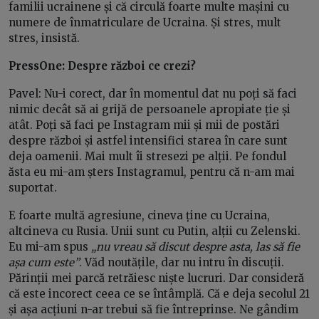
familii ucrainene și că circulă foarte multe mașini cu
numere de înmatriculare de Ucraina. Și stres, mult
stres, insistă.
PressOne: Despre război ce crezi?
Pavel: Nu-i corect, dar în momentul dat nu poți să faci
nimic decât să ai grijă de persoanele apropiate ție și
atât. Poți să faci pe Instagram mii și mii de postări
despre război și astfel intensifici starea în care sunt
deja oamenii. Mai mult îi stresezi pe alții. Pe fondul
ăsta eu mi-am șters Instagramul, pentru că n-am mai
suportat.
E foarte multă agresiune, cineva ține cu Ucraina,
altcineva cu Rusia. Unii sunt cu Putin, alții cu Zelenski.
Eu mi-am spus
„nu vreau să discut despre asta, las să fie
așa cum este”
. Văd noutățile, dar nu intru în discuții.
Părinții mei parcă retrăiesc niște lucruri. Dar consideră
că este incorect ceea ce se întâmplă. Că e deja secolul 21
și așa acțiuni n-ar trebui să fie întreprinse. Ne gândim