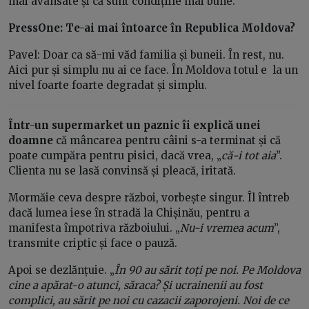
mai avansate și că sunt condițiile mai bune.
PressOne: Te-ai mai întoarce în Republica Moldova?
Pavel: Doar ca să-mi văd familia și buneii. În rest, nu.
Aici pur și simplu nu ai ce face. În Moldova totul e la un
nivel foarte foarte degradat și simplu.
Într-un supermarket un paznic îi explică unei
doamne
că mâncarea pentru câini s-a terminat și că
poate cumpăra pentru pisici, dacă vrea, „
că-i tot aia
”.
Clienta nu se lasă convinsă și pleacă, iritată.
Mormăie ceva despre război, vorbește singur. Îl întreb
dacă lumea iese în stradă la Chișinău, pentru a
manifesta împotriva războiului. „
Nu-i vremea acum
”,
transmite criptic și face o pauză.
Apoi se dezlănțuie. „
În 90 au sărit toți pe noi. Pe Moldova
cine a apărat-o atunci, săraca? Și ucrainenii au fost
complici, au sărit pe noi cu cazacii zaporojeni. Noi de ce