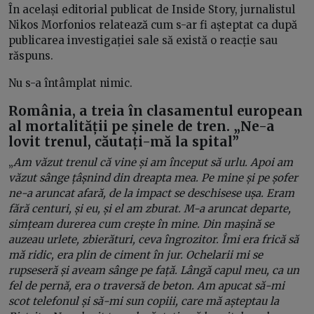
În același editorial publicat de Inside Story, jurnalistul
Nikos Morfonios relatează cum s-ar fi așteptat ca după
publicarea investigației sale să există o reacție sau
răspuns.
Nu s-a întâmplat nimic.
România, a treia în clasamentul european
al mortalității pe șinele de tren.
„Ne-a
lovit trenul, căutați-mă la spital”
„
Am văzut trenul că vine și am început să urlu. Apoi am
văzut sânge țâșnind din dreapta mea. Pe mine și pe șofer
ne-a aruncat afară, de la impact se deschisese ușa. Eram
fără centuri, și eu, și el am zburat. M-a aruncat departe,
simțeam durerea cum crește în mine. Din mașină se
auzeau urlete, zbierături, ceva îngrozitor. Îmi era frică să
mă ridic, era plin de ciment în jur. Ochelarii mi se
rupseseră și aveam sânge pe față. Lângă capul meu, ca un
fel de pernă, era o traversă de beton. Am apucat să-mi
scot telefonul și să-mi sun copiii, care mă așteptau la