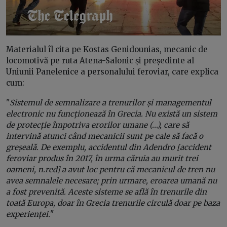
Materialul îl cita pe Kostas Genidounias, mecanic de
locomotivă pe ruta Atena-Salonic și președinte al
Uniunii Panelenice a personalului feroviar, care explica
cum:
"
Sistemul de semnalizare a trenurilor și managementul
electronic nu funcționează în Grecia. Nu există un sistem
de protecție împotriva erorilor umane (...), care să
intervină atunci când mecanicii sunt pe cale să facă o
greșeală. De exemplu, accidentul din Adendro [accident
feroviar produs în 2017, în urma căruia au murit trei
oameni, n.red] a avut loc pentru că mecanicul de tren nu
avea semnalele necesare; prin urmare, eroarea umană nu
a fost prevenită. Aceste sisteme se află în trenurile din
toată Europa, doar în Grecia trenurile circulă doar pe baza
experienței.
"