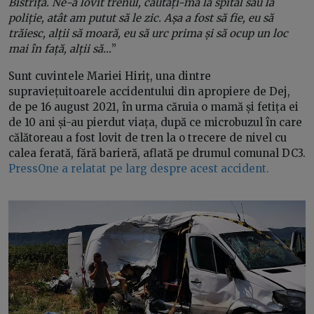
Bistrița. Ne-a lovit trenul, căutați-mă la spital sau la
poliție, atât am putut să le zic. Așa a fost să fie, eu să
trăiesc, alții să moară, eu să urc prima și să ocup un loc
mai în față, alții să…
”
Sunt cuvintele Mariei Hiriț, una dintre
supraviețuitoarele accidentului din apropiere de Dej,
de pe 16 august 2021, în urma căruia o mamă și fetița ei
de 10 ani și-au pierdut viața, după ce microbuzul în care
călătoreau a fost lovit de tren la o trecere de nivel cu
calea ferată, fără barieră, aflată pe drumul comunal DC3.
PressOne a relatat pe larg despre acest accident.