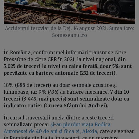
Accidentul feroviar de la Dej. 16 august 2021. Sursa foto:
Someseanul.ro
În România, conform unei informări transmise către
PressOne de către CFR în 2021, la nivel național,
din
5.025 de treceri la nivel cu calea ferată, doar 5% sunt
prevăzute cu bariere automate (252 de treceri).
18% (888 de treceri) au doar semnale acustice și
luminoase, iar 9% (436) au bariere mecanice.
7 din 10
treceri (3.449, mai precis) sunt semnalizate doar cu
indicator rutier (Crucea Sfântului Andrei).
În cursul traversării uneia dintre aceste treceri
semnalizate precar
și-au pierdut viața Rodica
Antonesei de 40 de ani și fiica ei, Alexia
, care se veneau
în România din Italia, în vacanță, cu un microbuz.