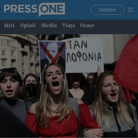
Susține
Știri
Opinii
Mediu
Viața
Orașe