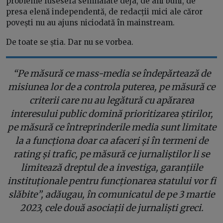
probleme fuseseră semnalate deja, de ani buni, de
presa elenă independentă, de redacții mici ale căror
povești nu au ajuns niciodată în mainstream.
De toate se știa. Dar nu se vorbea.
“Pe măsură ce mass-media se îndepărtează de
misiunea lor de a controla puterea, pe măsură ce
criterii care nu au legătură cu apărarea
interesului public domină prioritizarea știrilor,
pe măsură ce întreprinderile media sunt limitate
la a funcționa doar ca afaceri și în termeni de
rating și trafic, pe măsură ce jurnaliștilor li se
limitează dreptul de a investiga, garanțiile
instituționale pentru funcționarea statului vor fi
slăbite”, adăugau, în comunicatul de pe 3 martie
2023, cele două asociații de jurnaliști greci.