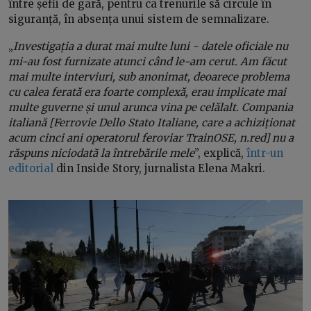
între șefii de gară, pentru ca trenurile să circule în
siguranță, în absența unui sistem de semnalizare.
„
Investigația a durat mai multe luni - datele oficiale nu
mi-au fost furnizate atunci când le-am cerut. Am făcut
mai multe interviuri, sub anonimat, deoarece problema
cu calea ferată era foarte complexă, erau implicate mai
multe guverne și unul arunca vina pe celălalt. Compania
italiană [Ferrovie Dello Stato Italiane, care a achiziționat
acum cinci ani operatorul feroviar TrainOSE, n.red] nu a
răspuns niciodată la întrebările mele
”, explică,
într-un
editorial
din Inside Story, jurnalista Elena Makri.