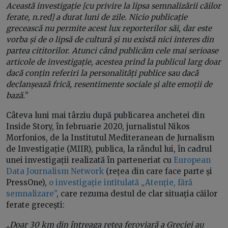
Această investigație [cu privire la lipsa semnalizării căilor
ferate, n.red] a durat luni de zile. Nicio publicație
grecească nu permite acest lux reporterilor săi, dar este
vorba și de o lipsă de cultură și nu există nici interes din
partea cititorilor. Atunci când publicăm cele mai serioase
articole de investigație, acestea prind la publicul larg doar
dacă conțin referiri la personalități publice sau dacă
declanșează frică, resentimente sociale și alte emoții de
bază.
”
Câteva luni mai târziu după publicarea anchetei din
Inside Story, în februarie 2020, jurnalistul Nikos
Morfonios, de la Institutul Mediteranean de Jurnalism
de Investigație (MIIR), publica, la rândul lui, în cadrul
unei investigații realizată în parteneriat cu
European
Data Journalism Network
(rețea din care face parte și
PressOne),
o investigație intitulată „Atenție, fără
semnalizare”
, care rezuma destul de clar situația căilor
ferate grecești:
„
Doar 30 km din întreaga rețea feroviară a Greciei au