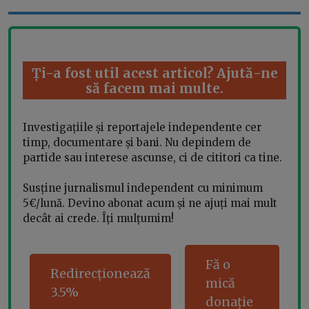
Ți-a fost util acest articol? Ajută-ne
să facem mai multe.
Investigațiile și reportajele independente cer
timp, documentare și bani. Nu depindem de
partide sau interese ascunse, ci de cititori ca tine.
Susține jurnalismul independent cu minimum
5€/lună. Devino abonat acum și ne ajuți mai mult
decât ai crede. Îți mulțumim!
Fă o
Redirecționează
mică
3.5%
donație