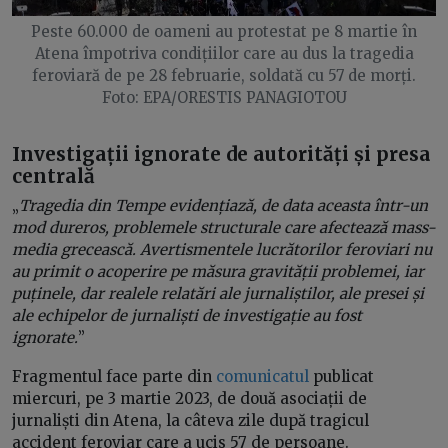
Peste 60.000 de oameni au protestat pe 8 martie în
Atena împotriva condițiilor care au dus la tragedia
feroviară de pe 28 februarie, soldată cu 57 de morți.
Foto: EPA/ORESTIS PANAGIOTOU
Investigații ignorate de autorități și presa
centrală
„
Tragedia din Tempe evidențiază, de data aceasta într-un
mod dureros, problemele structurale care afectează mass-
media grecească. Avertismentele lucrătorilor feroviari nu
au primit o acoperire pe măsura gravității problemei, iar
puținele, dar realele relatări ale jurnaliștilor, ale presei și
ale echipelor de jurnaliști de investigație au fost
ignorate.
”
Fragmentul face parte din
comunicatul
publicat
miercuri, pe 3 martie 2023, de două asociații de
jurnaliști din Atena, la câteva zile după tragicul
accident feroviar care a ucis 57 de persoane.