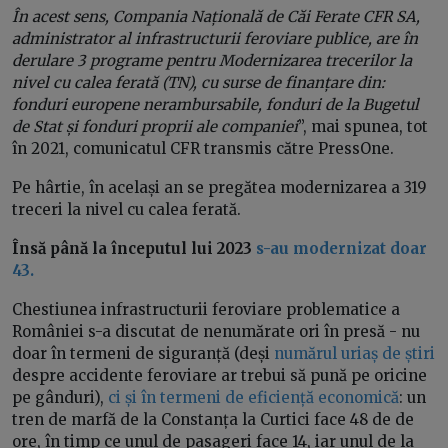
În acest sens, Compania Națională de Căi Ferate CFR SA,
administrator al infrastructurii feroviare publice, are în
derulare 3 programe pentru Modernizarea trecerilor la
nivel cu calea ferată (TN), cu surse de finanțare din:
fonduri europene nerambursabile, fonduri de la Bugetul
de Stat și fonduri proprii ale companiei
”, mai spunea, tot
în 2021, comunicatul CFR transmis către PressOne.
Pe hârtie, în același an se pregătea modernizarea a 319
treceri la nivel cu calea ferată.
Însă până la începutul lui 2023
s-au modernizat doar
43.
Chestiunea infrastructurii feroviare problematice a
României s-a discutat de nenumărate ori în presă - nu
doar în termeni de siguranță (deși
numărul uriaș de știri
despre accidente feroviare ar trebui să pună pe oricine
pe gânduri),
ci și în termeni de eficiență economică
: un
tren de marfă de la Constanța la Curtici face 48 de de
ore, în timp ce unul de pasageri face 14, iar unul de la