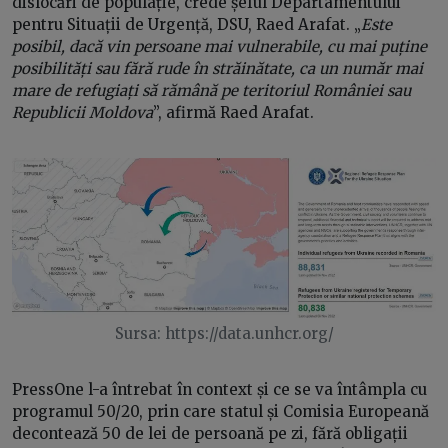
dislocări de populație, crede șeful Departamentului
pentru Situații de Urgență, DSU, Raed Arafat. „
Este
posibil, dacă vin persoane mai vulnerabile, cu mai puține
posibilități sau fără rude în străinătate, ca un număr mai
mare de refugiați să rămână pe teritoriul României sau
Republicii Moldova
”, afirmă Raed Arafat.
Sursa: https://data.unhcr.org/
PressOne l-a întrebat în context și ce se va întâmpla cu
programul 50/20, prin care statul și Comisia Europeană
decontează 50 de lei de persoană pe zi, fără obligații