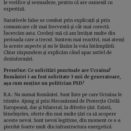
le verifice și semnaleze, pentru că are oamenii cu
expertiză.
Narativele false se combat prin explicații și prin
comunicare cât mai frecventă și cât mai corectă.
Încercăm asta. Credeți-mă că am învățat multe din
perioada care a trecut. Suntem mai reactivi, mai atenți
la aceste aspecte și nu le lăsăm la voia întâmplării.
Chiar răspundem și explicăm când apar astfel de
dezinformări.
PressOne: Ce solicitări punctuale are Ucraina?
României i-au fost solicitate 3 mii de generatoare,
așa cum susține un politician PSD
?
R.A.: Nu numai României. Sunt liste pe care Ucraina le
trimite. Ajung și prin Mecanismul de Protecție Civilă
Europeană, dar și bilateral, la diferite țări. Există,
bineînțeles, oferte din mai multe țări ca să acopere
aceste nevoi. Sunt nevoi legitime, din moment ce s-a
pierdut foarte mult din infrastructura energetică.