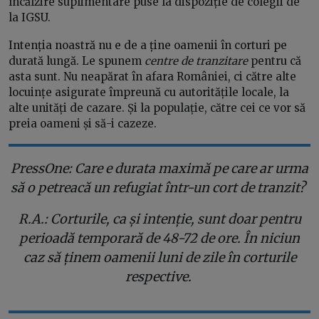
încălzire suplimentare puse la dispoziție de colegii de
la IGSU.
Intenția noastră nu e de a ține oamenii în corturi pe
durată lungă. Le spunem
centre de tranzitare
pentru că
asta sunt. Nu neapărat în afara României, ci către alte
locuințe asigurate împreună cu autoritățile locale, la
alte unități de cazare. Și la populație, către cei ce vor să
preia oameni și să-i cazeze.
PressOne: Care e durata maximă pe care ar urma
să o petreacă un refugiat într-un cort de tranzit?
R.A.: Corturile, ca și intenție, sunt doar pentru
perioadă temporară de 48-72 de ore. În niciun
caz să ținem oamenii luni de zile în corturile
respective.