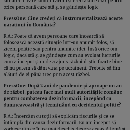
situația în care suntem acum și cred asta e clar pentru
orice persoană care stă și se gândește logic.
PressOne: Cine credeți că instrumentalizează aceste
narațiuni în România?
R.A.: Poate că avem persoane care încearcă să
folosească această situație într-un anumit folos, să
zicem politic sau pentru anumite idei. Însă orice om
logic, dacă stă și se gândește cum au evoluat lucrurile,
cum a început și unde a ajuns războiul, știe foarte bine
că nu putem să dăm vina pe ucraineni. Trebuie să fim
alături de ei până trec prin acest război.
PressOne: După 2 ani de pandemie și aproape un an
de război, puteau face mai mult autoritățile române
pentru combaterea dezinformării, începând cu
dumneavoastră și terminând cu decidentul politic?
R.A.: Încercăm cu toții să explicăm riscurile și ce se
întâmplă din cauza dezinformării. Eu am început să
vorbesc din ce în ce mai deschis despre această temă și