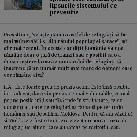
lipsurile sistemului de
prevenție
PressOne: „Ne așteptăm ca astfel de refugiați să fie
mai vulnerabili și din rândul populației sărace”, ați
afirmat recent. În aceste condiții România va mai
rămâne doar o țară de tranzit sau e posibil ca o a
doua creștere bruscă a numărului de refugiați să
însemne că un număr mult mai mare de oameni care
vor rămâne aici?
R.A.: Este foarte greu de prezis acum. Este însă posibil,
într-adevăr, dacă vin persoane mai vulnerabile, cu mai
puține posibilități sau fără rude în străinătate, ca un
număr mai mare de refugiați să rămână pe teritoriul
României sau Republicii Moldova. Pentru că am văzut că
și Moldova a fost o țară care a avut un număr mare de
refugiați ucraineni care au rămas pe teritoriul său.