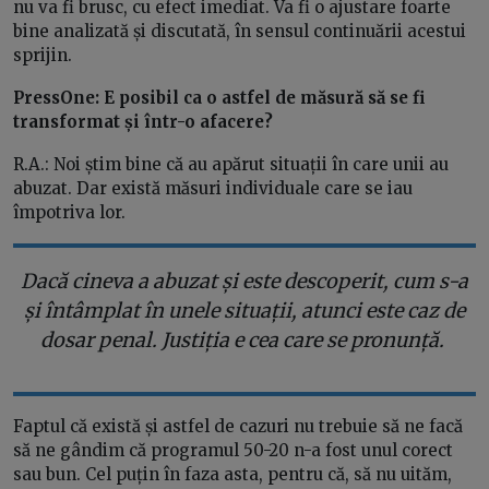
nu va fi brusc, cu efect imediat. Va fi o ajustare foarte
bine analizată și discutată, în sensul continuării acestui
sprijin.
PressOne: E posibil ca o astfel de măsură să se fi
transformat și într-o afacere?
R.A.: Noi știm bine că au apărut situații în care unii au
abuzat. Dar există măsuri individuale care se iau
împotriva lor.
Dacă cineva a abuzat și este descoperit, cum s-a
și întâmplat în unele situații, atunci este caz de
dosar penal. Justiția e cea care se pronunță.
Faptul că există și astfel de cazuri nu trebuie să ne facă
să ne gândim că programul 50-20 n-a fost unul corect
sau bun. Cel puțin în faza asta, pentru că, să nu uităm,