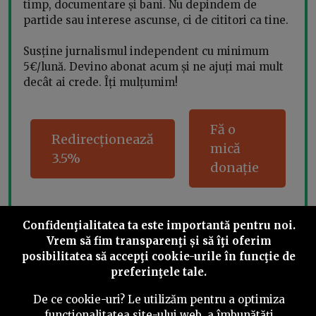
timp, documentare și bani. Nu depindem de
partide sau interese ascunse, ci de cititori ca tine.
Susține jurnalismul independent cu minimum
5€/lună. Devino abonat acum și ne ajuți mai mult
decât ai crede. Îți mulțumim!
Fă o
Redirecționează
mică
3.5%
donație
Confidenţialitatea ta este importantă pentru noi.
Share this
Vrem să fim transparenţi și să îţi oferim
posibilitatea să accepţi cookie-urile în funcţie de
preferinţele tale.
De ce cookie-uri? Le utilizăm pentru a optimiza
funcţionalitatea site-ului web, a îmbunătăţi