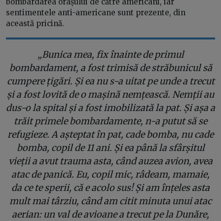
bombardarea orașului de către americani, iar
sentimentele anti-americane sunt prezente, din
această pricină.
„
Bunica mea, fix înainte de primul
bombardament, a fost trimisă de străbunicul să
cumpere țigări. Și ea nu s-a uitat pe unde a trecut
și a fost lovită de o mașină nemțească. Nemții au
dus-o la spital și a fost imobilizată la pat. Și așa a
trăit primele bombardamente, n-a putut să se
refugieze. A așteptat în pat, cade bomba, nu cade
bomba, copil de 11 ani.
Și ea până la sfârșitul
vieții a avut trauma asta, când auzea avion, avea
atac de panică. Eu, copil mic, râdeam, mamaie,
da ce te sperii, că e acolo sus! Și am înțeles asta
mult mai târziu, când am citit minuta unui atac
aerian: un val de avioane a trecut pe la Dunăre,