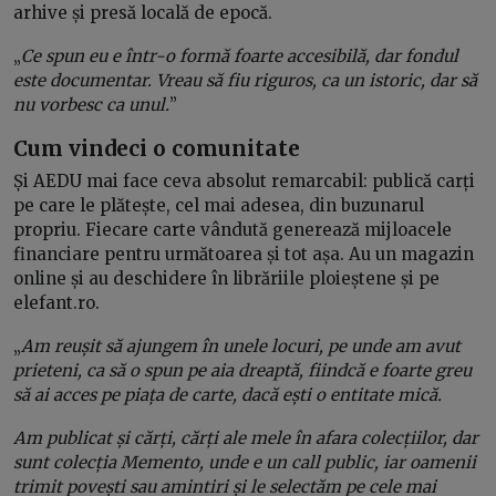
arhive și presă locală de epocă.
„
Ce spun eu e într-o formă foarte accesibilă, dar fondul
este documentar. Vreau să fiu riguros, ca un istoric, dar să
nu vorbesc ca unul.
”
Cum vindeci o comunitate
Și AEDU mai face ceva absolut remarcabil: publică carți
pe care le plătește, cel mai adesea, din buzunarul
propriu. Fiecare carte vândută generează mijloacele
financiare pentru următoarea și tot așa. Au un magazin
online și au deschidere în librăriile ploieștene și pe
elefant.ro.
„
Am reușit să ajungem în unele locuri, pe unde am avut
prieteni, ca să o spun pe aia dreaptă, fiindcă e foarte greu
să ai acces pe piața de carte, dacă ești o entitate mică.
Am publicat și cărți, cărți ale mele în afara colecțiilor, dar
sunt colecția Memento, unde e un call public, iar oamenii
trimit povești sau amintiri și le selectăm pe cele mai