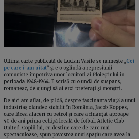
Ultima carte publicată de Lucian Vasile se numește „
Cei
pe care i-am uitat
” și e o oglindă a represiunii
comuniste împotriva unor locuitori ai Ploieștiului în
perioada 1948-1964. E scrisă cu o undă de suspans,
romanesc, de ajungi să ai eroi preferați și monștri.
De aici am aflat, de pildă, despre fascinanta viață a unui
industriaș olandez stabilit în România, Jacob Koppes,
care făcea afaceri cu petrol și care a finanțat aproape
40 de ani prima echipă locală de fotbal, Atletic Club
United. Copiii lui, cu destine care de care mai
spectaculoase, spun povestea unui spațiu care avea la