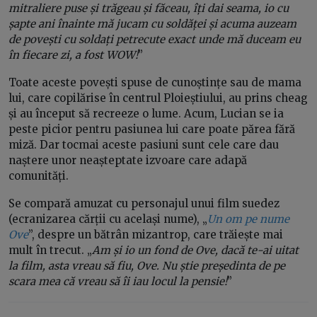
mitraliere puse și trăgeau și făceau, îți dai seama, io cu
șapte ani înainte mă jucam cu soldăței și acuma auzeam
de povești cu soldați petrecute exact unde mă duceam eu
în fiecare zi, a fost WOW!
”
Toate aceste povești spuse de cunoștințe sau de mama
lui, care copilărise în centrul Ploieștiului, au prins cheag
și au început să recreeze o lume. Acum, Lucian se ia
peste picior pentru pasiunea lui care poate părea fără
miză. Dar tocmai aceste pasiuni sunt cele care dau
naștere unor neașteptate izvoare care adapă
comunități.
Se compară amuzat cu personajul unui film suedez
(ecranizarea cărții cu același nume), „
Un om pe nume
Ove
”, despre un bătrân mizantrop, care trăiește mai
mult în trecut. „
Am și io un fond de Ove, dacă te-ai uitat
la film, asta vreau să fiu, Ove. Nu știe președinta de pe
scara mea că vreau să îi iau locul la pensie!
”