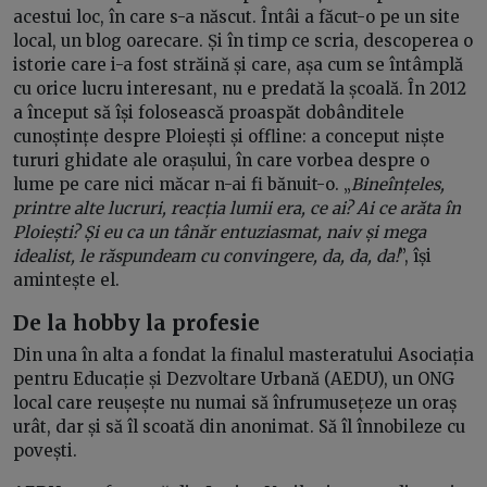
acestui loc, în care s-a născut. Întâi a făcut-o pe un site
local, un blog oarecare. Și în timp ce scria, descoperea o
istorie care i-a fost străină și care, așa cum se întâmplă
cu orice lucru interesant, nu e predată la școală. În 2012
a început să își folosească proaspăt dobânditele
cunoștințe despre Ploiești și offline: a conceput niște
tururi ghidate ale orașului, în care vorbea despre o
lume pe care nici măcar n-ai fi bănuit-o. „
Bineînțeles,
printre alte lucruri, reacția lumii era, ce ai? Ai ce arăta în
Ploiești? Și eu ca un tânăr entuziasmat, naiv și mega
idealist, le răspundeam cu convingere, da, da, da!
”, își
amintește el.
De la hobby la profesie
Din una în alta a fondat la finalul masteratului Asociația
pentru Educație și Dezvoltare Urbană (AEDU), un ONG
local care reușește nu numai să înfrumusețeze un oraș
urât, dar și să îl scoată din anonimat. Să îl înnobileze cu
povești.