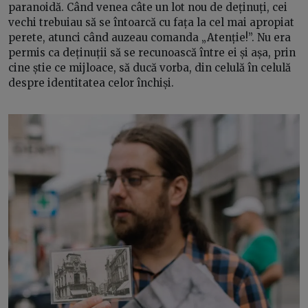
paranoidă. Când venea câte un lot nou de deținuți, cei
vechi trebuiau să se întoarcă cu fața la cel mai apropiat
perete, atunci când auzeau comanda „Atenție!”. Nu era
permis ca deținuții să se recunoască între ei și așa, prin
cine știe ce mijloace, să ducă vorba, din celulă în celulă
despre identitatea celor închiși.