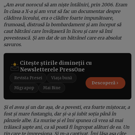
„
Am avut norocul să am niște întâlniri, prin 2006. Eram
în clasa a X-a și am vrut să fac un documentar despre
clădirea liceului, era o clădire foarte impunătoare,
frumoasă, distrusă la bombardament și am început să
caut bătrâni care învățaseră în liceu și care să îmi
povestească. Și am dat de un bătrânel care era absolut
savuros.
Citește știrile dimineții cu
Newsletterele PressOne
Revista Presei
Viața bună
Descoperă
Migrapop
Mai Bine
Și el avea și un dar așa, de a povesti, era foarte miștocar, a
fost și mare fustangiu, dar și-a și iubit soția până în
pânzele albe. Ea murise și el îmi spunea că vrea să mai
trăiască șapte ani, ca să poată fi îngropat alături de ea. Un
tip care te impresiona. Și m-a captivat. Îmi lăsa așa câte