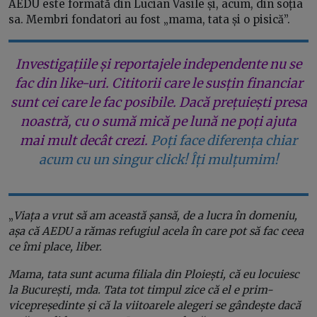
AEDU este formată din Lucian Vasile și, acum, din soția
sa. Membri fondatori au fost „mama, tata și o pisică”.
Investigațiile și reportajele independente nu se
fac din like-uri. Cititorii care le susțin financiar
sunt cei care le fac posibile. Dacă prețuiești presa
noastră, cu o sumă mică pe lună ne poți ajuta
mai mult decât crezi.
Poți face diferența chiar
acum cu un singur click! Îți mulțumim!
„
Viața a vrut să am această șansă, de a lucra în domeniu,
așa că AEDU a rămas refugiul acela în care pot să fac ceea
ce îmi place, liber.
Mama, tata sunt acuma filiala din Ploiești, că eu locuiesc
la București, mda. Tata tot timpul zice că el e prim-
vicepreședinte și că la viitoarele alegeri se gândește dacă