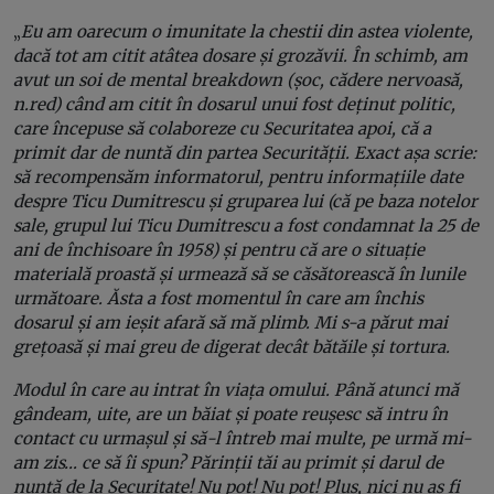
„
Eu am oarecum o imunitate la chestii din astea violente,
dacă tot am citit atâtea dosare și grozăvii. În schimb, am
avut un soi de mental breakdown (șoc, cădere nervoasă,
n.red) când am citit în dosarul unui fost deținut politic,
care începuse să colaboreze cu Securitatea apoi, că a
primit dar de nuntă din partea Securității. Exact așa scrie:
să recompensăm informatorul, pentru informațiile date
despre Ticu Dumitrescu și gruparea lui (că pe baza notelor
sale, grupul lui Ticu Dumitrescu a fost condamnat la 25 de
ani de închisoare în 1958) și pentru că are o situație
materială proastă și urmează să se căsătorească în lunile
următoare. Ăsta a fost momentul în care am închis
dosarul și am ieșit afară să mă plimb. Mi s-a părut mai
grețoasă și mai greu de digerat decât bătăile și tortura.
Modul în care au intrat în viața omului. Până atunci mă
gândeam, uite, are un băiat și poate reușesc să intru în
contact cu urmașul și să-l întreb mai multe, pe urmă mi-
am zis… ce să îi spun? Părinții tăi au primit și darul de
nuntă de la Securitate! Nu pot! Nu pot! Plus, nici nu aș fi