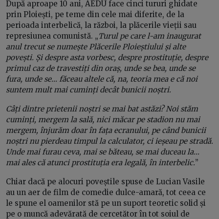
După aproape 10 ani, AEDU face cinci tururi ghidate
prin Ploiești, pe teme din cele mai diferite, de la
perioada interbelică, la război, la plăcerile vieții sau
represiunea comunistă. „
Turul pe care l-am inaugurat
anul trecut se numește Plăcerile Ploieștiului și alte
povești. Și despre asta vorbesc, despre prostituție, despre
primul caz de travestiți din oraș, unde se bea, unde se
fura, unde se… făceau altele că, na, teoria mea e că noi
suntem mult mai cuminți decât bunicii noștri.
Câți dintre prietenii noștri se mai bat astăzi? Noi stăm
cuminți, mergem la sală, nici măcar pe stadion nu mai
mergem, înjurăm doar în fața ecranului, pe când bunicii
noștri nu pierdeau timpul la calculator, ci ieșeau pe stradă.
Unde mai furau ceva, mai se băteau, se mai duceau la…
mai ales că atunci prostituția era legală, în interbelic.
”
Chiar dacă pe alocuri poveștile spuse de Lucian Vasile
au un aer de film de comedie dulce-amară, tot ceea ce
le spune el oamenilor stă pe un suport teoretic solid și
pe o muncă adevărată de cercetător în tot soiul de