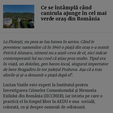
Ce se întâmplă când
canicula ajunge în cel mai
verde oraș din România
La Ploiești, nu prea se lua lumea în serios. Când le
povestesc oamenilor că în 1940 o piață din oraș s-a numit
Petrică Alunaru, nimeni nu a auzit ceva de el, nici măcar
contemporanii lui nu cred că știau prea multe. Tipul era
în viață, un dolofan, gen baron local, singurul importator
de bere Bragadiru în tot județul Prahova. Așa că a tras
sforile și și-a denumit o piață după el
”.
Lucian Vasile este expert la Institutul pentru
Investigarea Crimelor Comunismului și Memoria
Exilului din România (IICCMER), iar istoria pe care o
practică el în timpul liber la AEDU e una socială,
colorată, cu și despre oamenii de odinioară.