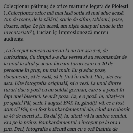
Colecționar pătimaș de orice mărturie legată de Ploiești
(„
Colecționez orice mă mai lasă soția să mai aduc acasă.
Am de toate, de la pălării, sticle de sifon, tablouri, poze,
dosare, afișe. Le țin acasă, am niște dulapuri unde le țin
inventariate
”), Lucian își impresionează mereu
audiența.
„
La început veneau oamenii la un tur așa 5-6, de
curiozitate, Cu timpul s-a dus vestea și au recomandat de
la unul la altul și acum făceam tururi cam cu 20 de
persoane în grup, nu mai mult. Eu și aduc poze,
documente, să le vadă, să le țină în mână. Uite, aici era
asta. Uite fotografia originală, să o vezi. La unul dintre
tururi duc o poză cu un soldat german, care s-a pozat în
fața unei biserici. Le arăt poza. Da, e o poză. Ia, uitați-vă
pe spate! Păi, scrie 1 august 1943. Ia, gândiți-vă, ce a fost
atunci? Păi, n-a fost bombardamentul ăla, când au coborât
la 40 de metri și… Ba da! Și, ia, uitați-vă la umbra omului.
Era pe la prânz. Bombardamentul a început pe la ora 1
p.m. Deci, fotografia e făcută cam cu o oră înainte de