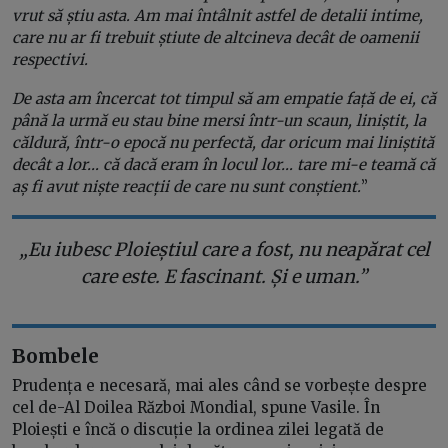
vrut să știu asta. Am mai întâlnit astfel de detalii intime,
care nu ar fi trebuit știute de altcineva decât de oamenii
respectivi.
De asta am încercat tot timpul să am empatie față de ei, că
până la urmă eu stau bine mersi într-un scaun, liniștit, la
căldură, într-o epocă nu perfectă, dar oricum mai liniștită
decât a lor… că dacă eram în locul lor… tare mi-e teamă că
aș fi avut niște reacții de care nu sunt conștient.
”
„Eu iubesc Ploieștiul care a fost, nu neapărat cel
care este. E fascinant. Și e uman.”
Bombele
Prudența e necesară, mai ales când se vorbește despre
cel de-Al Doilea Război Mondial, spune Vasile. În
Ploiești e încă o discuție la ordinea zilei legată de