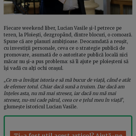
Fiecare weekend liber, Lucian Vasile și-l petrece pe
teren, la Ploiești, dezgropând, dintre blocuri, o comoară.
Spune că are planuri ambițioase. Deocamdată a reușit,
cu investiții personale, ceva ce o strategie publică de
promovare, asumată de o autoritate publică locală nici
măcar nu și-a pus problema: să îi ajute pe ploieșteni să
își vadă cu alți ochi orașul.
„
Ce m-a învățat istoria e să mă bucur de viață, când e atât
de efemer totul. Chiar dacă sună a truism. Dar dacă am
înțeles asta, nu mă mai stresez, iar dacă nu mă mai
stresez, nu-mi cade părul, ceea ce e țelul meu în viață
”,
glumește istoricul Lucian Vasile.
Ți-a fost util acest articol? Ajută-ne