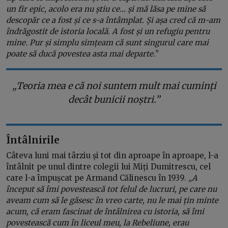
un fir epic, acolo era nu știu ce… și mă lăsa pe mine să
descopăr ce a fost și ce s-a întâmplat. Și așa cred că m-am
îndrăgostit de istoria locală. A fost și un refugiu pentru
mine. Pur și simplu simțeam că sunt singurul care mai
poate să ducă povestea asta mai departe.
”
„Teoria mea e că noi suntem mult mai cuminți
decât bunicii noștri.”
Întâlnirile
Câteva luni mai târziu și tot din aproape în aproape, l-a
întâlnit pe unul dintre colegii lui Miți Dumitrescu, cel
care l-a împușcat pe Armand Călinescu în 1939. „
A
început să îmi povestească tot felul de lucruri, pe care nu
aveam cum să le găsesc în vreo carte, nu le mai țin minte
acum, că eram fascinat de întâlnirea cu istoria, să îmi
povestească cum în liceul meu, la Rebeliune, erau