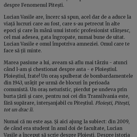
despre Fenomenul Pitești.
Lucian Vasile are, încerc să spun, acel dar de a aduce la
viață lucruri care au fost, care s-au petrecut în alte
epoci și care în mână unui istoric profesionist sfârșesc,
cel mai adesea, gata îngropate, numai bune de uitat.
Lucian Vasile e omul împotriva amneziei. Omul care te
face să ții minte.
Marea pasiune a lui, aveam să aflu mai târziu - atunci
când l-am și chestionat despre asta - e Ploieștiul.
Ploieștiul, frate! Un oraș spulberat de bombardamentele
din 1943, urâțit pe urmă de blocuri în perioada
comunistă. Un oraș neturistic, pierdut pe undeva prin
burta țării și care, pentru noi cei din Transilvania este,
fără supărare, interșanjabil cu Piteștiul.
Ploiești, Pitești,
tot un drac îi.
Numai că nu este așa. Și aici ajung la subiect: din 2009,
de când era student în anul doi de facultate, Lucian
Vasile a început să scrie despre Ploiești. Despre istoria