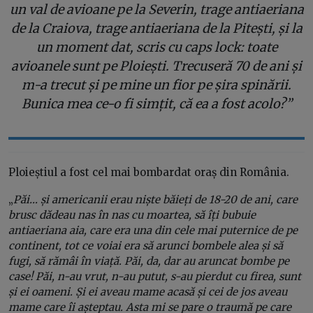
un val de avioane pe la Severin, trage antiaeriana
de la Craiova, trage antiaeriana de la Pitești, și la
un moment dat, scris cu caps lock: toate
avioanele sunt pe Ploiești. Trecuseră 70 de ani și
m-a trecut și pe mine un fior pe șira spinării.
Bunica mea ce-o fi simțit, că ea a fost acolo?
”
Ploieștiul a fost cel mai bombardat oraș din România.
„
Păi… și americanii erau niște băieți de 18-20 de ani, care
brusc dădeau nas în nas cu moartea, să îți bubuie
antiaeriana aia, care era una din cele mai puternice de pe
continent, tot ce voiai era să arunci bombele alea și să
fugi, să rămâi în viață. Păi, da, dar au aruncat bombe pe
case! Păi, n-au vrut, n-au putut, s-au pierdut cu firea, sunt
și ei oameni. Și ei aveau mame acasă și cei de jos aveau
mame care îi așteptau. Asta mi se pare o traumă pe care