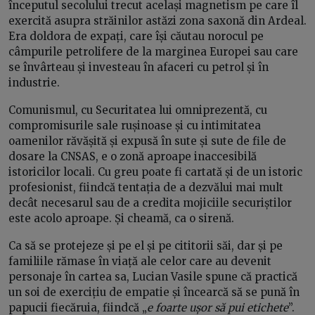
începutul secolului trecut același magnetism pe care îl
exercită asupra străinilor astăzi zona saxonă din Ardeal.
Era doldora de expați, care își căutau norocul pe
câmpurile petrolifere de la marginea Europei sau care
se învârteau și investeau în afaceri cu petrol și în
industrie.
Comunismul, cu Securitatea lui omniprezentă, cu
compromisurile sale rușinoase și cu intimitatea
oamenilor răvășită și expusă în sute și sute de file de
dosare la CNSAS, e o zonă aproape inaccesibilă
istoricilor locali. Cu greu poate fi cartată și de un istoric
profesionist, fiindcă tentația de a dezvălui mai mult
decât necesarul sau de a credita mojiciile securiștilor
este acolo aproape. Și cheamă, ca o sirenă.
Ca să se protejeze și pe el și pe cititorii săi, dar și pe
familiile rămase în viață ale celor care au devenit
personaje în cartea sa, Lucian Vasile spune că practică
un soi de exercițiu de empatie și încearcă să se pună în
papucii fiecăruia, fiindcă „
e foarte ușor să pui etichete
”.