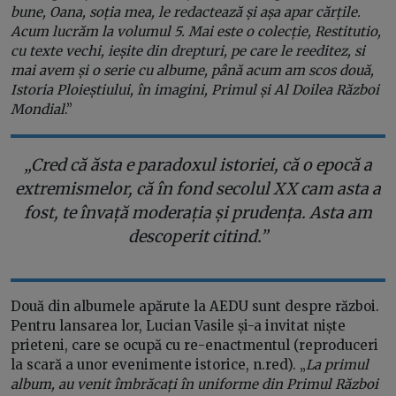
bune, Oana, soția mea, le redactează și așa apar cărțile.
Acum lucrăm la volumul 5. Mai este o colecție, Restitutio,
cu texte vechi, ieșite din drepturi, pe care le reeditez, si
mai avem și o serie cu albume, până acum am scos două,
Istoria Ploieștiului, în imagini, Primul și Al Doilea Război
Mondial
.”
„Cred că ăsta e paradoxul istoriei, că o epocă a
extremismelor, că în fond secolul XX cam asta a
fost, te învață moderația și prudența. Asta am
descoperit citind.”
Două din albumele apărute la AEDU sunt despre război.
Pentru lansarea lor, Lucian Vasile și-a invitat niște
prieteni, care se ocupă cu re-enactmentul (reproduceri
la scară a unor evenimente istorice, n.red). „
La primul
album, au venit îmbrăcați în uniforme din Primul Război